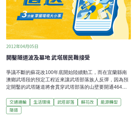
民得知，蘇花改隧道將從部落旁邊穿山而過，隧道工程距
離部落最近的一戶人家，只有130公尺。公路局蘇花公路
改工程處處長邵厚潔表示，這條路線是延續
2012年04月05日
開鑿隧道波及墓地 武塔居民難接受
爭議不斷的蘇花改100年底開始陸續動工，而在宜蘭縣南
澳鄉武塔段的預定工程近來讓武塔部落族人反彈，因為預
定開鑿的武塔隧道將會貫穿武塔部落的山壁要開通464公
尺，雖然施工單位將利用鑽探方式，保證不會利用炸山的
交通運輸
生活環境
武塔部落
蘇花改
能源轉型
方式開鑿隧道，但部落居民還是擔心被遭貫穿之後的山
體，會因地質破壞在往後面臨地震或風災時會危及到部落
隧道
居民的安全，成為第二個小林村。雖然施工單位保證會負
責居民的安全，但武塔部落的泰雅族人還是對政府施工單
位沒有信心。武塔隧道工程會貫穿山體兩側，隧道北口跟