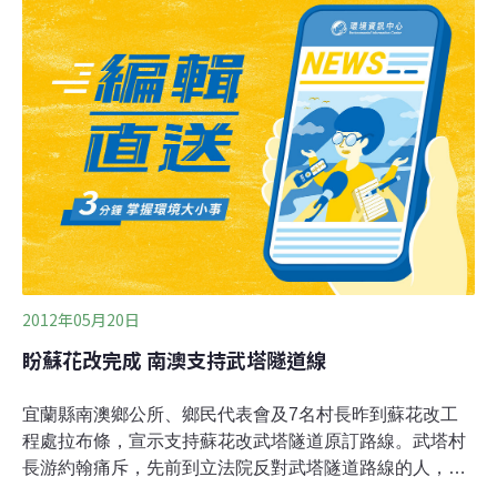
中許多程序違法，必須馬上停工。自蘇花公路改善工程施
工之後，南澳南、北溪沿岸即因工程施作而影響景觀、空
氣、水質的品質。而為了供應蘇花改的南澳武塔段工程需
求，三個標案將各自在南澳設立一座預拌混凝土廠。這些
工程未有政府相關單位進行任何說明會與公聽會，便逕行
興建且即將營運。其中已搶先在南澳北溪防汛道路旁的私
人農牧用地的這一座，在沒有經過地主同意、選址沒有徵
詢各部會意見，程序未走完即已經開始動工的爭議最大。
當地居民也擔憂一旦工程廢水滲入農地或排放至鄰近的
2012年05月20日
盼蘇花改完成 南澳支持武塔隧道線
宜蘭縣南澳鄉公所、鄉民代表會及7名村長昨到蘇花改工
程處拉布條，宣示支持蘇花改武塔隧道原訂路線。武塔村
長游約翰痛斥，先前到立法院反對武塔隧道路線的人，不
足以代表大家，因為無論是部落會議或村長聯誼會，都是