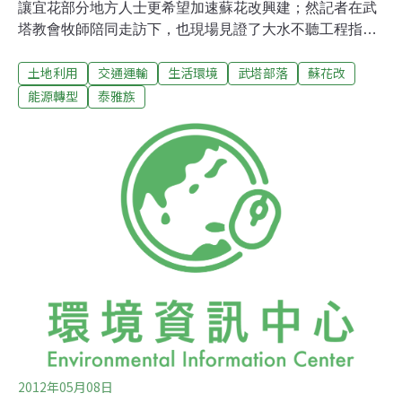
讓宜花部分地方人士更希望加速蘇花改興建；然記者在武
塔教會牧師陪同走訪下，也現場見證了大水不聽工程指揮
的實況，印證了武塔部落對隧道工程過於鄰近部落的安全
土地利用
交通運輸
生活環境
武塔部落
蘇花改
擔憂。12日晚間，記者前往南澳，火車才到站，站務人員
急忙通知乘客地下道已經淹水，必須直接越過鐵道出站，
能源轉型
泰雅族
提著鞋、光腳在暴雨中行走，手機開始接到公路總局第四
區養護工程處（四工處）防災中心傳來蘇花公路封閉與疏
散的訊息，「停駐在東澳街道之用路人請至東澳國小開放
教室休息」、「停駐在南澳街道之用路人請至南澳高中開
放教室休息」...整晚手機叮咚作響，四工處盡責的即時通
知搶修的進度。在12日早晨與13日全天的兩個豔陽天之間
的半日裡，一個不是颱風的五月天，宜蘭多處測得了500
毫米以上的雨量。當晚蘇花全線封路，有數十車輛行程受
困。的確，「一條安全回家的路」是當晚受困或行程遭延
誤的人心中唯一渴望。週二（15日）在
2012年05月08日