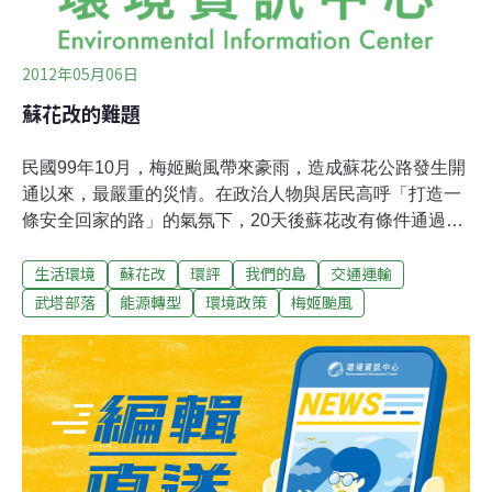
令
2012年05月06日
蘇花改的難題
民國99年10月，梅姬颱風帶來豪雨，造成蘇花公路發生開
通以來，最嚴重的災情。在政治人物與居民高呼「打造一
條安全回家的路」的氣氛下，20天後蘇花改有條件通過環
評，創下重大開發案最快通過環評的記錄。民國100年1
生活環境
蘇花改
環評
我們的島
交通運輸
月，蘇花改動工，政府宣示要將蘇花改做成模範工程，一
年多過去，蘇花改卻遭遇阻力。武塔部落居民連署陳情，
武塔部落
能源轉型
環境政策
梅姬颱風
獲得27位立委支持，要求蘇花改暫時停工。一個過路村
莊，為什麼擔憂害怕？蘇花改又遇上了什麼難題？宜蘭縣
南澳鄉的武塔村，是蘇花公路沿線一個寧靜的泰雅部落，
村落背倚武塔山，前有南澳南溪環繞而過。部落居民原本
在山上種植香菇、地瓜、花生等維生，近20年來，這座山
卻不再有人開墾。村落後方的武塔山雖然不高，但是山勢
陡峭，地震豪雨常會有石頭崩落。今年3月武塔部落的居