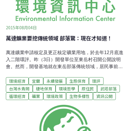
2015年08月04日
萬達鑛業要挖傳統領域 部落驚：現在才知道！
萬達鑛業申請核定及更正核定礦業用地，於去年12月底進
入二階環評。昨（3日）開發單位至東岳村召開公開說明
會。然而，開發基地就在東岳部落傳統領域，居民事前卻
毫不知情，且一階環評結論還標示開發基地位於武塔部
環境經濟
宜蘭
永續發展
生態保育
環評
落。東岳部落即質疑：「開發基地距離武塔有15公里，怎
麼會是武塔的傳統領域？」對此，開發單位解釋，是原民
台灣水青岡
棲地保育
環境哲學
原住民
武塔部落
會提供的資料有誤。萬達鑛業要在南澳大白山西側的國有
循環經濟
礦業
環境政策
生物多樣性
資訊公開
林班地展延用地許可，由於此案牽涉到台灣七種法定自然
紀念物之一——台灣水青岡棲地。卻未提出令人滿意的生
態保育對策；另外對於集水區水質水量、地質、土壤、土
石流，以及原住民族的知情同意、利益分享等問題，都須
進行實質審查。保育生態系 不只水青岡會議上針對一階環