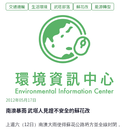
交通運輸
生活環境
武塔部落
蘇花改
能源轉型
支持武塔隧道原訂路線。反對武塔隧道原來路線的人對外
宣稱，隧道鄰近武塔公墓，祖靈會降禍於地方，游約翰反
問，「武塔社的祖墳原本是在國小後面，已遷移三次了，
祖靈哪一次被驚擾？」游約翰說，南澳沒有好的醫院、沒
有好的公路，重大傷病患都靠救護車送市區，路途遙遠，
許多人到半途就撐不下去，不該死的都死了。南澳鄉民代
表會主席李元亮指出，鄉內基督教長老教會自行召開會
議，找來原住民立委孔文吉參加，會中沒有鄉民代表、村
長，沒有民意基礎就擅自做出決議，讓外界誤解南澳都反
對隧道路線。公路總局蘇花改工程處長邵厚潔表示，會綜
合考量雙方意見，蘇花改武塔隧道標案目前停工的原因，
是因為正在進行「危評工作」，法定程序尚未走完才未開
工
2012年05月17日
南澳暴雨 武塔人見證不安全的蘇花改
上週六（12日）南澳大雨使得蘇花公路坍方並全線封閉，