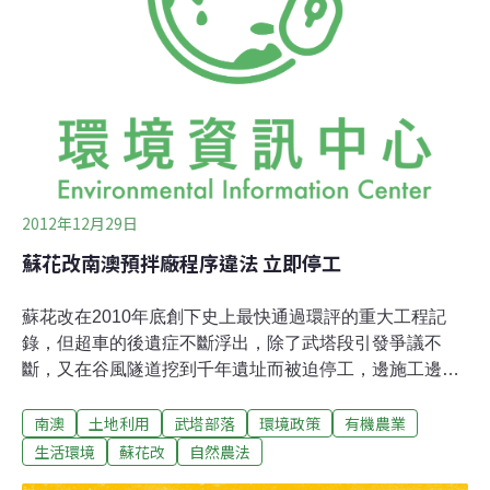
評審查提出的八項結論解決對策進行說明，在鄰近台灣水
青岡分布區域影響及對策上，除了否認採礦衝擊台灣水青
岡，並提出幾項對策，包括將採礦區調整到台灣水青岡分
布範圍水平距離100公尺的緩衝區界外，開發區
2012年12月29日
蘇花改南澳預拌廠程序違法 立即停工
蘇花改在2010年底創下史上最快通過環評的重大工程記
錄，但超車的後遺症不斷浮出，除了武塔段引發爭議不
斷，又在谷風隧道挖到千年遺址而被迫停工，邊施工邊保
育的作法也讓人嘆為觀止。最近又傳出宜蘭南澳的有機農
南澳
土地利用
武塔部落
環境政策
有機農業
地旁，憑空聳立出3座巨大的預拌混凝土廠，包括宜蘭縣
環保局都未得告知，居民驚覺大事不妙，開始四處奔走、
生活環境
蘇花改
自然農法
尋求連署。28日在立委孔文吉出面舉辦協調會下，確定當