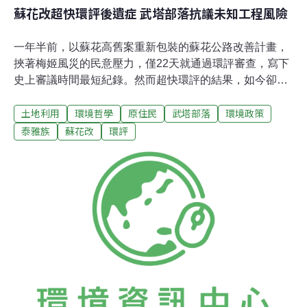
蘇花改超快環評後遺症 武塔部落抗議未知工程風險
一年半前，以蘇花高舊案重新包裝的蘇花公路改善計畫，
挾著梅姬風災的民意壓力，僅22天就通過環評審查，寫下
史上審議時間最短紀錄。然而超快環評的結果，如今卻是
讓南澳鄉武塔部落的泰雅族人承擔在危險地質施工的風
土地利用
環境哲學
原住民
武塔部落
環境政策
險。武塔部落自救會今（8日）在立法院前抗議，抗議隧
道工程與民宅只有130公尺距離，卻從未徵詢居民意見，
泰雅族
蘇花改
環評
居民美亮．哈用（魏如惠）怒批，族人對這些威脅非常擔
憂，「部落已經從山上搬下來，已經沒有地方可以搬
了！」工程風險未充分告知與溝通美亮．哈用指出，公路
總局的說明會不是在宜蘭、就是在花蓮，有一次到南澳開
卻沒有武塔居民參加，最近一次有部分武塔居民參加的會
議，也只是土地徵收協調會，直到今年3月13日一次部落
會議，承包武塔段的施工廠商法亞公司才在其中簡略說
明，且8月就要動工。美亮．哈用表示，部落經歷過數次
水災，工程施作的後方山坡地也發生過大小坍方，族人希
望工程改道，施工單位總是回以「改路線很難」做回應，