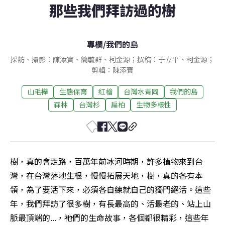
那些我們拜訪過的樹
專欄
/
我們的島
採訪、攝影：陳添寶、簡毓群、柯金源；撰稿：于立平、柯金源；
剪輯：陳添寶
山毛櫸
生態保育
紅檜
台灣水青岡
我們的島
森林
台灣杉
扁柏
生物多樣性
樹，真的會走路，百萬年前冰河時期，許多植物來到台
灣，在台灣落地生根，慢慢拓展天地，樹，真的各有本
領，為了要活下來，必須各自練就自己的獨門絕活。這些
年，我們拜訪了很多樹，有長最高的、活最老的、站上山
脈最頂端的...，祂們的生命故事，各個都很精彩，這些年