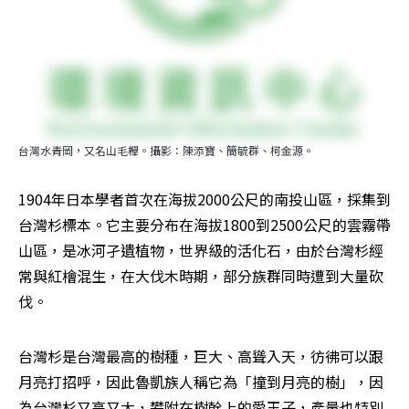
台灣水青岡，又名山毛櫸。攝影：陳添寶、簡毓群、柯金源。
1904年日本學者首次在海拔2000公尺的南投山區，採集到
台灣杉標本。它主要分布在海拔1800到2500公尺的雲霧帶
山區，是冰河孑遺植物，世界級的活化石，由於台灣杉經
常與紅檜混生，在大伐木時期，部分族群同時遭到大量砍
伐。
台灣杉是台灣最高的樹種，巨大、高聳入天，彷彿可以跟
月亮打招呼，因此魯凱族人稱它為「撞到月亮的樹」，因
為台灣杉又高又大，攀附在樹幹上的愛玉子，產量也特別