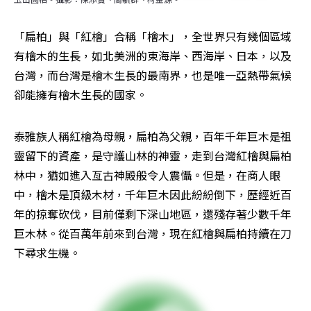
「扁柏」與「紅檜」合稱「檜木」，全世界只有幾個區域
有檜木的生長，如北美洲的東海岸、西海岸、日本，以及
台灣，而台灣是檜木生長的最南界，也是唯一亞熱帶­氣候
卻能擁有檜木生長的國家。
泰雅族人稱紅檜為母親，扁柏為父親，百年千年巨木是祖
靈留下的資產，是守護山林的神靈，走到台灣紅檜與扁柏
林中，猶如進入亙古神殿般令人震懾。但是，在商人眼
中，檜木是頂級木材，千年巨木因此紛紛倒下，歷經近百
年的掠奪砍伐，目前僅剩下深山地區，還殘存著少數千年
巨木林。從百萬年前來到台灣，現在紅檜與扁柏持續在刀
下尋求生機。