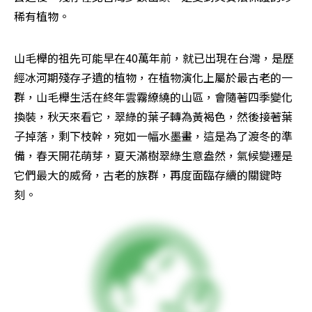
稀有植物。
山毛櫸的祖先可能早在40萬年前，就已出現在台灣，是歷
經冰河期殘存孑遺的植物，在植物演化上屬於最古老的一
群，山毛櫸生活在終年雲霧繚繞的山區，會隨著四季變化
換裝，秋天來看它，翠綠的葉子轉為黃褐色，然後接著葉
子掉落，剩下枝幹，宛如一幅水墨畫，這是為了渡冬的準
備，春天開花萌芽，夏天滿樹翠綠生意盎然，氣候變遷是
它們最大的威脅，古老的族群，再度面臨存續的關鍵時
刻。