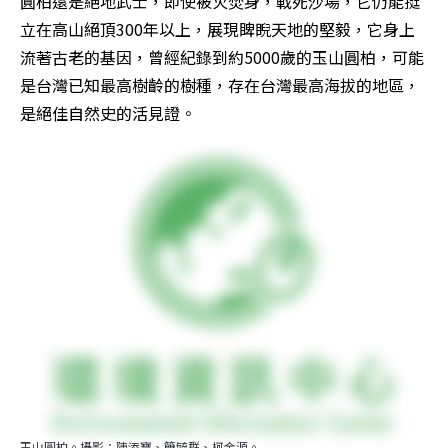
圓柏還是絕地武士，即使被火焚身，戰死沙場，它仍能挺
立在高山絕頂300年以上，展現睥睨天地的堅毅，它身上
流著古老的基因，曾經紀錄到約5000歲的玉山圓柏，可能
是台灣已知最高樹齡的樹種，存在台灣最高海拔的地區，
是絕佳自然史的活見證。
玉山圓柏。攝影：陳添寶、簡毓群、柯金源。