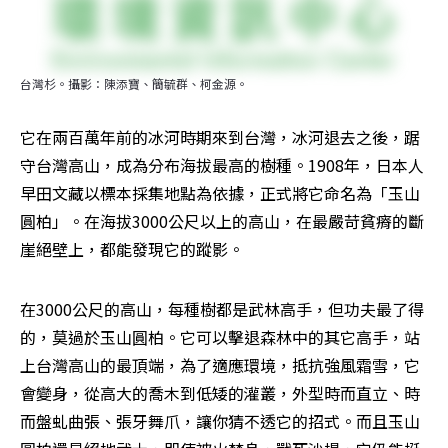
台灣杉。攝影：陳添寶、簡毓群、柯金源。
它在兩百萬年前的冰河時期來到台灣，冰河退去之後，踞
守台灣高山，成為分布海拔最高的樹種。1908年，日本人
早田文藏以標本採集地點為依據，正式將它命名為「玉山
圓柏」。在海拔3000公尺以上的高山，在最嚴苛貧瘠的斷
崖絕壁上，都能發現它的蹤影。
在3000公尺的高山，每種樹都是武林高手，但功夫最了得
的，莫過於玉山圓柏。它可以擊退森林中的其它高手，站
上台灣高山的最頂端，為了適應環境，抵抗強風霜雪，它
會變身，從高大的喬木到低矮的灌叢，外型時而直立、時
而盤虬曲張、張牙舞爪，讓你猜不透它的招式。而且玉山