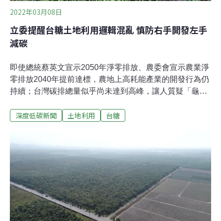
2022年03月08日
立委提醒台糖土地利用邏輯混亂 慎防右手開發左手
減碳
即使總統蔡英文宣示2050年淨零排放、農委會宣示農業淨
零排放2040年提前達標，農地上高耗能產業的開發行為仍
持續；台灣碳排總量似乎尚未達到高峰，讓人質疑「龜苓
膏」何時奏效，將碳排瞬間歸零。近年爭議不斷的台南市
深度低碳新聞
土地利用
台糖
綠能產業園區、台中東大科技產業園區等開發案，即鎖定
台糖土地，讓86.55公頃、7公頃面積不等、樣態茂密的森
林，以「病蟲害」、「過密必須疏伐」等名義，砍伐移除
部分林木，卻不需提出淨零排放對策。時代力量立委陳椒
華日前即對台糖公司名下農地利用開發不斷，且絕多數是
將農地變成工業區，甚至不惜將園區原本深具碳匯的森林
剷平，顯然違背淨零排放的目標，為此召開記者會，要求
台糖檢討政策，基於國家一體，共赴淨零排碳國家大計。
國營事業私人土地 台糖用地爭議不斷台糖土地從國民政府