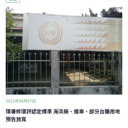
嘉義水上、中埔成為經濟部台商回流規劃產業園區中，首
批通過環評的園區。台南新市園區則是通過環評初審，北
高雄園區尚在初審階段，雲林褒忠園區則因屬於農業用地
核心區域，需進入二階環評。昨天的水上、中埔環評大
會，嘉義縣長翁章梁親自出席。他表示，嘉義縣民對工業
區期待很深，「但基本上我們是農工大縣，農業還是比較
第一位」，因此必須做好環境保護，避免食安疑慮，嘉義
縣會全力配合。水上、中埔產業園區開發面積分別為79.56
及67.61公頃，都屬台糖農業用地。由於兩案位置接近，在
第一次初審時，環委建議合併考量兩園區
2022年04月07日
環署修環評認定標準 海淡廠、纜車、部分台糖用地
預告放寬