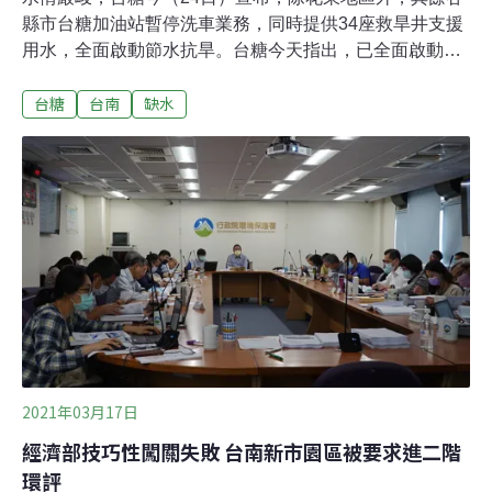
縣市台糖加油站暫停洗車業務，同時提供34座救旱井支援
用水，全面啟動節水抗旱。台糖今天指出，已全面啟動節
水抗旱應變計畫，力行省水及水回收利用；台糖各單位制
台糖
台南
缺水
定不同的節水計畫，包括民生用水採取全面減壓供水，水
龍頭、馬桶等用水設備採用省水標章產品，並定期檢查預
防漏水。另外，台糖因應未來民生用水可能減供，已盤點
34 座救旱井支援用水，盼能對旱情有所幫助，也透過節水
及水井支援等作為，共度旱情。
2021年03月17日
經濟部技巧性闖關失敗 台南新市園區被要求進二階
環評