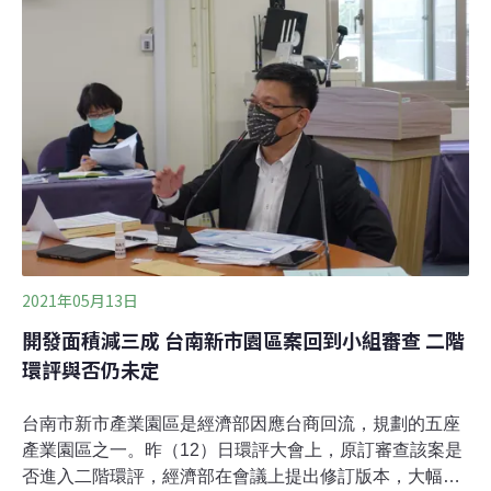
（林務局）、平地造林（林務局）、環保林園大道（環保
署）等造林獎助政策[1]，所種出來的人工林。政府平地造
林獎助為期20年，私有農地每公頃共補助58.4萬元，後來
加碼到240萬元，國營事業則是每公頃共補助25萬元，後
來加碼到48.8萬元[2]。為什麼是20年？這是緣自經濟林所
設定的「輪伐期」概念，
2021年05月13日
開發面積減三成 台南新市園區案回到小組審查 二階
環評與否仍未定
台南市新市產業園區是經濟部因應台商回流，規劃的五座
產業園區之一。昨（12）日環評大會上，原訂審查該案是
否進入二階環評，經濟部在會議上提出修訂版本，大幅將