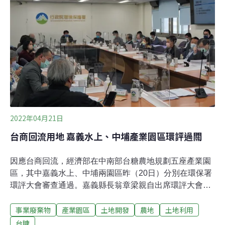
出口區）位於屏東縣屏東市，接近屏東縣與高雄市交界
處，由於既有園區接近滿租，經濟部將園區西北側、26.86
公頃的台糖六塊厝畜牧用地，規劃為園區擴區基地，滿足
台商回流產業用地需求，預計引入塑膠、金屬、電子零組
件、光學製品、機械、汽車、機械設備等製造業。因應台
商回流需求，經濟部提出中南部產業園區開發方案，預計
開發十處產業園區，「屏東科技產業園區擴區案」屬第
2022年04月21日
台商回流用地 嘉義水上、中埔產業園區環評過關
因應台商回流，經濟部在中南部台糖農地規劃五座產業園
區，其中嘉義水上、中埔兩園區昨（20日）分別在環保署
環評大會審查通過。嘉義縣長翁章梁親自出席環評大會，
強調嘉義縣是「農工大縣」、「農業還是比較第一位」，
事業廢棄物
產業園區
土地開發
農地
土地利用
必須做好環境把關，避免園區提升了就業機會，卻增加食
安風險。嘉縣兩園區鄰近 空污廢水、廢棄物問題合併考量
台糖