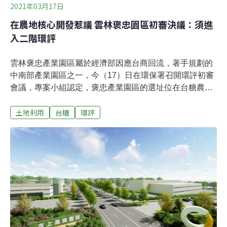
2021年03月17日
在農地核心開發惹議 雲林褒忠園區初審決議：須進
入二階環評
雲林褒忠產業園區屬於經濟部因應台商回流，著手規劃的
中南部產業園區之一，今（17）日在環保署召開環評初審
會議，專案小組認定，褒忠產業園區的選址位在台糖農業
用地核心區域，對周遭環境有重大影響之虞，通過決議進
土地利用
台糖
環評
入第二階段環評。因應台商回流 五大產業園區接力闖關行
政院去（2020）年5月核定「配合台商回台土地需求－中
南部產業園區開發方案」，由經濟部工業局規劃，並與台
糖公司合作開發，預計兩年內興建五座園區，分別是嘉義
中埔、嘉義水上、雲林褒忠、台南新市和高雄岡山（北高
雄），近期陸續進入環評階段。環保署上週先後針對嘉義
中埔、嘉義水上兩產業園區展開初審，兩案都決議補正再
審。