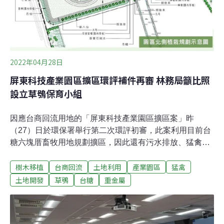
2022年04月28日
屏東科技產業園區擴區環評補件再審 林務局籲比照
設立草鴞保育小組
因應台商回流用地的「屏東科技產業園區擴區案」昨
（27）日於環保署舉行第二次環評初審，此案利用目前台
糖六塊厝畜牧用地規劃擴區，因此還有污水排放、猛禽保
育、樹木移植等問題需釐清，仍須補件再審。受疫情影
樹木移植
台商回流
土地利用
產業園區
猛禽
響，本週環評會議全數改為線上進行。林務局指出，此案
用地位於「高屏溪流域保育軸帶」，是瀕臨絕種一級保育
土地開發
草鴞
台糖
重金屬
類草鴞的活動熱區，建議開發單位參照科技部南科管理局
模式，成立「草鴞保育推動小組」。屏東科技產業園區缺
地建廠 利用台糖農地擴區屏東科技產業園區（原屏東加工