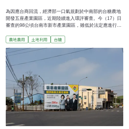
為因應台商回流，經濟部一口氣規劃於中南部的台糖農地
開發五座產業園區，近期陸續進入環評審查。今（17）日
審查的98公頃台南市新市產業園區，雖低於法定應進行二
階環評的門檻（100公頃），專案小組仍認為該案對環境
農地農用
土地利用
台糖
有重大影響，決議須進入二階環評，該決議將再交由環評
大會審查。100公頃以上需二階環評 經濟部規劃新市產業
園區98.5公頃經濟部為解決台商回流產業缺地，分別規劃
雲林褒忠產業園區、嘉義水上產業園區、嘉義中埔產業園
區、台南新市產業園區以及北高雄產業園區，合計約425
公頃，力拚年底前開放業者進駐。《環評法》規定，新闢
100公頃以上產業園區，須進行較詳盡的二階環評。而經
濟部規畫的雲林褒忠產業園區99.25公頃、嘉義水上產業園
區99.41公頃、台南新市產業園區98.5公頃，遭環委質疑有
迴避二階環評之嫌。台南新市產業園區位於國道八號新化
系統南北兩側，現地為種植甘蔗的台糖番仔寮農場，嘉南
大圳幹線也流經此