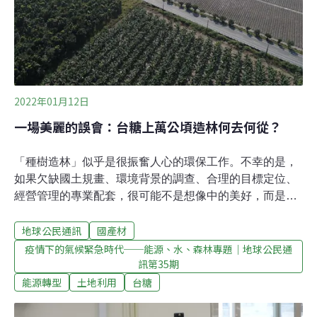
自日人接管至今，原本的11萬多公頃至去（2021）年剩4
萬9000多公頃，75%為農地，優良農地佔2萬多公頃。過
程牽涉許多原住民、原墾
2022年01月12日
一場美麗的誤會：台糖上萬公頃造林何去何從？
「種樹造林」似乎是很振奮人心的環保工作。不幸的是，
如果欠缺國土規畫、環境背景的調查、合理的目標定位、
經營管理的專業配套，很可能不是想像中的美好，而是一
連串資源的錯置，留給後人難以收拾的殘局。近日，台糖
地球公民通訊
國產材
平地造林因為要引入太陽光電計畫，「砍樹」發展「綠
能」，似乎成了另一個爭議的戰場。但這件事不應該淪為
疫情下的氣候緊急時代──能源、水、森林專題｜地球公民通
訊第35期
如此簡化的二元對立，必需先了解平地造林政策的歷史脈
胳及現況，做為討論的基礎。一場期限20年的森林夢，起
能源轉型
土地利用
台糖
頭欠考量、到期沒對策現有台糖農場的「樹海」，並非天
然林，而是台糖公司從1997年開始配合政府推動全民造林