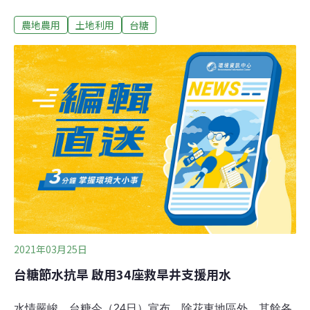
開發面積從98.5公頃，調降為69.22公頃，約減少三成面
農地農用
土地利用
台糖
積，經濟部次長曾文生也親自到場說明。環委決議該案應
回到專案小組審查修正內容，是否會進二階環評仍未定。
此外，環委也再度強調，五座產業園區不應僅以個案審
查，經濟部應整體評估五座園區的廢棄物處理、用水用電
需求等。對此曾文生表示，未來將進行整體的報告說明。
經濟部大幅縮減開發面積 環委：暫不做進入二階環評的決
議為解決台商回流產業缺地，經濟部一口氣於中南部規劃
五座產業園區，包含雲林褒忠產業園區、嘉義水上產業園
區、嘉義中埔產業園區、台南新市產業園區以及北高雄產
業園區，力拚年底前開放業者進駐。台南新市產業園區於
3月進行環評初審，經濟部當時規劃了98.5公頃的開發面
積，雖低於法定應進行二階環評的門檻
2021年03月25日
台糖節水抗旱 啟用34座救旱井支援用水
水情嚴峻，台糖今（24日）宣布，除花東地區外，其餘各