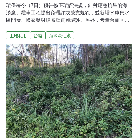
環保署今（7日）預告修正環評法規，針對應急抗旱的海
淡廠、纜車工程提出免環評或放寬規範，並新增水庫集水
區開發、國家發射場域應實施環評。另外，考量台商回
流，此次也調整部分台糖土地的環評認定標準，共刪除
土地利用
台糖
海水淡化廠
153筆現況非農業用地的台糖土地，未來要設廠或建設產
業園區，將回歸一般環評認定程序。放寬海淡廠環評標準
提高離岸風機與最近建物距離環保署分短、中、長期改革
環評制度，今（7日）先啟動相關子法修正，預告修正
「開發行為應實施環境影響評估細目及範圍認定標準」，
包括加嚴離岸風機與最近建築物應實施環評距離、放寬緊
急海淡廠及纜車等環評規範，並新增位於水庫集水區應實
施環評等規定。為減少離岸風機運轉噪音干擾陸上居民，
環署過去規定，只要任一風機基座中心與最近建築物距離
250公尺就需環評，不過環署表示，考量到距離超過250公
尺還是可能對周邊居民帶來噪音、眩影等影響，此次加嚴
到距離500公尺內就需環評。而因應氣候變遷，枯