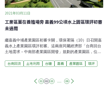
2021年03月11日
工業區蓋在養殖場旁 嘉義99公頃水上園區環評初審
未過關
繼嘉義中埔產業園區初審卡關，環保署隔（10）日召開嘉
義水上產業園區環評初審。這兩座同屬經濟部「台商回台
土地需求－中南部產業園區開發」規劃的產業園區，位址
亦相去不遠，卻未能合併考量，環委認為，中南部產業園
台商回流
土地利用
台糖
嘉義
產業園區
環評
區應有通盤規劃，經濟部不應為加速開發，作業程序就
「東躲西閃」。此外，水上產業園區規劃面積99.41公頃，
距離《環評法》二階環評100公頃門檻僅相差約0.6公頃，
環委質疑經濟部是刻意規避標準更嚴格的二階環評；加上
......
01
02
03
09
水上產業園區旁仍有台糖畜牧養殖場，環委憂心園區污染
管制不清造成食安疑慮，決議補正再審。99.41公頃挨批躲
二階環評 開發單位澄清「奇特數字」來源因應台商回流，
經濟部工業局評估兩年內優先完成五個產業園區，嘉義縣