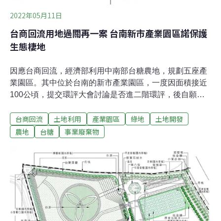
學城，地方就在附近港墘農場開發綠能產業園區，形成相
輔相成的綠能產業鏈。
2022年05月11日
台商回流用地過關再一案 台南新市產業園區諾保護
生態棲地
因應台商回流，經濟部利用中南部台糖農地，規劃五座產
業園區。其中位於台南的新市產業園區，一度因面積接近
100公頃，提交環評大會討論是否進二階環評，後自願縮
減面積，於今（11）日環評大會審議通過。環委僅針對生
台商回流
土地利用
產業園區
綠地
土地開發
態保育棲地及廢棄物處理設施規劃提出意見。園區預計
2022年11月動工、2026年完工，經濟部次長林全能在會
農地
台糖
事業廢棄物
中發言表示，經濟部會與台南市府合作，把環評承諾做到
位，兼顧園區開發和環境保護。經濟部規劃台商回流產業
園區 已三座過環評經濟部利用台糖農地規劃五座產業園
區，其中嘉義水上及中埔兩產業園區在今年4月通過環
評，今天再有新市產業園區通過環評。目前還有北高雄園
區尚在初審階段、雲林褒忠園區則需進入二階環評。