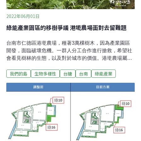
2022年06月01日
綠能產業園區的移樹爭議 港墘農場面對去留難題
台南市仁德區港墘農場，種著3萬棵樹木，因為產業園區
開發，面臨破壞危機。一群人分工合作進行搶救，希望社
會看見樹林的生態，以及對於城市的價值。港墘農場屬於
台糖土地，20多年前規劃60多公頃種植樹木，樹種主要有
我們的島
生物多樣性
台糖
台南
綠能產業
原生種茄苳、無患子，非原生種白千層、桃花心木以及其
他樹種，合計約3萬多棵。台南有虎山農場、巴克禮公園
等平地造林區域，樹林底層多數光禿禿，但是港墘農場已
經有蕨類等林下生態。土地上，目前規劃綠能產業園區，
但是因為60公頃農場內，種有3萬棵左右的樹木，移樹開
發引起爭議。鄰近有機農場 農民擔心受影響徐紫珊向台糖
租地，在港墘農場旁設立有機牧場 ，種植有機農作製成飼
料。擔心一旦開發，有機產業受到影響。台南市政府在地
方舉辦說明會，說明中央在沙崙農場推動沙崙智慧綠能科