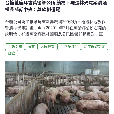
台糖董座拜會萬巒鄉公所 續為平地造林光電案溝通
鄉長喊話中央：莫砍樹種電
台糖公司為了推動屏東新赤農場200公頃平地造林地改作
營農型光電計畫，今（2020）年2月在萬巒鄉公所召開的
說明會，卻遭萬巒鄉長林國順及公民團體群起反對，直批
政府種電政策錯誤，把20年的樹林砍除種電是本末倒置。
生態保育
屏東
太陽光電
生物多樣性
深度低碳新聞
台糖董事長陳昭義昨（3）日帶著公司一級主管，前往萬
巒鄉公所，再度針對本案進行溝通。陳昭義表示，他來是
台糖
要報告台糖針對平地造林地往後的規劃想法，並且聆聽地
方意見。在地民眾掛黃絲帶 為樹請命萬巒鄉公所邀請公民
團體、民代和關心的民眾一起出席，一早鄉公所前就聚集
數十位民眾，他們在樹上綁上黃絲帶，表達為樹請命，反
對台糖砍樹種電。林國順表示，台糖要把20年的造林在契
約期滿後砍除，進行營農型光電計畫，忽視了這片樹林涵
養水源、淨化空氣和防災滯洪等多元功能，將造成屏東地
區生態浩劫。此外，地方政府積極規劃185縣道沿山公路
觀光休閒產業，與地方業者推動地方創生，光電廠進駐將
破壞當地賴以為生的環境，呼籲政府另