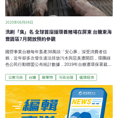
2020年06月04日
洗刷「臭」名 全球首座循環養豬場在屏東 台糖東海
豐園區7月開放預約參觀
國營事業台糖每年畜產38萬頭「安心豚」深受消費者信
賴，近年卻多次發生違法排放污水與惡臭遭開罰，環團綠
色公民行動聯盟公布統計數據，2019年台糖遭環保署裁罰
13次，是當年度因違反《水污法》被開罰最多次的企業。
公害污染
台糖
廢棄物
污染治理
循環經濟
從2016年至今計算，開罰次數更高達40多次。為了洗刷
「臭」名，台糖2016年投入6.8億元，在屏東東海豐農場
打造全球第一座獲得「BSI循環經濟」認證的養豬場，採
全密閉負壓水簾豬舍，避免臭味，也結合沼渣、沼液資源
化，成為一座可年產3萬5000頭豬、380萬度電、2000公
噸有機質肥料的循環經濟園區。目前進入試營運階段，預
計7月開放團體參訪。台糖畜產事業部執行長吳昭宏說，