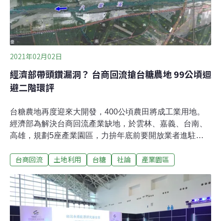
南部新增十大產業園區，除屏東加工出口區二期外，其餘
九個園區均使用台糖農場用地。第一期將有五座先行開
發，嘉義縣就佔了兩座，分別是中埔公館農場與水上南靖
農場。
2021年02月02日
經濟部帶頭鑽漏洞？ 台商回流搶台糖農地 99公頃迴
避二階環評
台糖農地再度迎來大開發，400公頃農田將成工業用地。
經濟部為解決台商回流產業缺地，於雲林、嘉義、台南、
高雄，規劃5座產業園區，力拚年底前要開放業者進駐。
根據《環評法》規定，新闢100公頃以上產業園區，須有
台商回流
土地利用
台糖
社論
產業園區
較詳盡的「第二階段環境影響評估」（二階環評）。但經
濟部卻為加速開發，規劃在雲林褒忠產業園區99.25公頃、
嘉義水上產業園區99.41公頃、台南新市產業園區98.5公
頃，恰好避開二階環評。經濟部規畫，這三座產業園區還
有後期開發，未來必定成為超過100公頃的產業園區，卻
將其拆分送審，帶頭鑽《環評法》漏洞，跳過詳細的二階