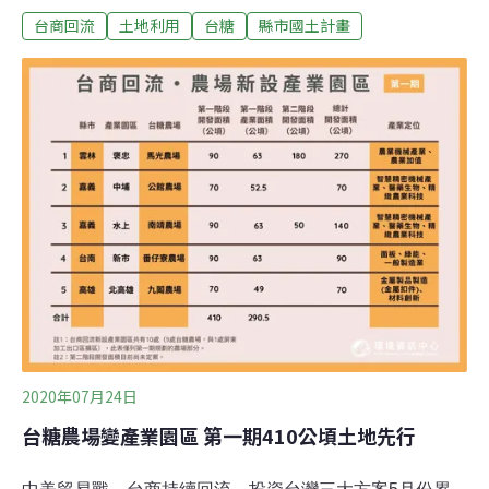
台商回流
土地利用
台糖
縣市國土計畫
第一道審查關卡。全部十個產業園區在5月正式經行政院
核定，預期可翻轉第一輪小組審查的結果，順利畫入城鄉
發展地區，且不計入全國國土計畫定下的2036年產業用地
僅「新增」3311公頃總量限制[1]。首批上場審查的有高雄
九鬮農場與屏東加工出口區二期，將在5日的大會進行最
後確認。
2020年07月24日
台糖農場變產業園區 第一期410公頃土地先行