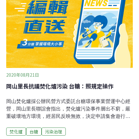
企業樂於分享經驗，能作為其他業者參考的典範。第二屆
台灣循環經濟獎 更多元、更跨界、更具經濟效益工業革命
後「線性經濟」成為主流，卻造成的廢棄物、污染嚴重影
響環境與健康，近年來，愈來愈多人意識到地球資源有
限，開始透過「資源再利用」減少廢棄物及原物料開採，
由線性經濟轉為循環經濟，永續發展也成為近期產業升級
的熱門議題。總統蔡英文上任後則將「循環經濟」列為重
要產業政策。環保署副署長沈志修表示，台灣資源
2020年08月21日
岡山里長抗議焚化爐污染 台糖：照規定操作
岡山焚化爐採公辦民營方式委託台糖環保事業營運中心經
營，岡山里長聯誼會指出，焚化爐污染事件層出不窮，嚴
重破壞地方環境，經居民反映無效，決定申請集會遊行路
權抗爭。岡山里長聯誼會提出三大訴求重點包括：台糖管
焚化爐
台糖
污染治理
理不當造成空氣汙染；有害的飛灰穩定物未妥善覆蓋，造
成環境二次汙染；台糖將調漲清運價格，造成業者成本增