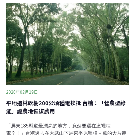
民整地翻耕時，成群的黑鳶會盤旋在耕耘機後方，伺機捕
食被翻出的小動物。台灣猛禽研究會秘書長蔡岱樺表示，
期待各單位在考量綠能或開發案時，能夠避開保育類動物
出現的熱區，雖然台糖在彭厝農場初期規劃的光電板面積
2公頃多，看來似乎不大，但在農地種電風潮下，完整農
地也可能會被蠶食鯨吞。
2020年02月19日
平地造林砍樹200公頃種電挨批 台糖：「營農型綠
能」讓農地恢復農用
「屏東185縣道最漂亮的地方，竟然要選在這裡種
電？！」台糖過去在大武山下屏東平原種植甘蔗的大片農