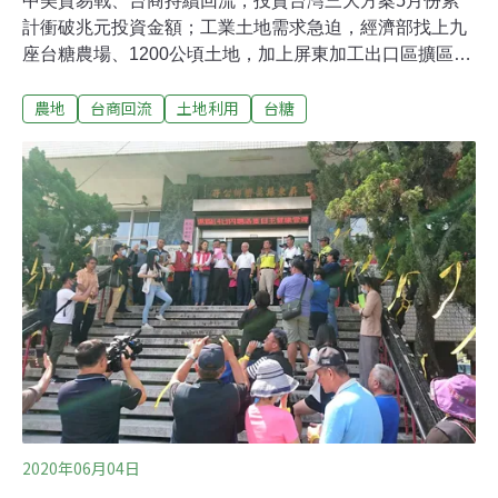
中美貿易戰、台商持續回流，投資台灣三大方案5月份累
計衝破兆元投資金額；工業土地需求急迫，經濟部找上九
座台糖農場、1200公頃土地，加上屏東加工出口區擴區共
十處。第一批選定五座台糖農場先行，相關產業園區設置
農地
台商回流
土地利用
台糖
委託技術服務案已在5月底招標，預計2年內完成產業園區
編定，讓開發工程施工，並同步提供廠商承租設廠。這五
處農場新設產業園區為：雲林褒忠馬光農場、嘉義中埔公
館農場、嘉義水上南靖農場、台南新市番仔寮農場、高雄
岡山（北高雄）九鬮（音同鳩）農場。由於超過99公頃必
須經過更詳盡且複雜的二階環評，五個園區規畫均不超過
90公頃。個別開發面積約70-90公頃、總面積410公頃，可
提供290公頃產業用地，拚2021年底提供廠商進駐。
2020年06月04日