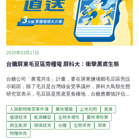
「希望結合環境教育，讓民眾對養豬場改觀，也帶動周遭
其他豬場的轉型。」台糖也表示將投入107億元，改建屏
東四林、大響營及新厝在內等其餘16座畜殖場。
2020年03月17日
台糖屏東毛豆區旁種電 屏科大：衝擊黑鳶生態
台糖公司「農電共生」計畫，要在屏東鹽埔鄉毛豆區旁設
示範區，除了毛豆是台灣綠金受爭議外，屏科大鳥類生態
研究室表示，毛豆區是黑鳶覓食棲地，台糖應審慎評估生
態衝擊。台糖的「農電共生計畫」規畫在鹽埔鄉的彭厝農
人與動物衝突事件簿
農地種電
土地利用
黑鳶
場毛豆區旁，以2公頃多做為光電板專案計畫示範區，並
傳出未來台糖要在毛豆區種光電，光電板下種毛豆，由於
循環經濟
能源轉型
生物多樣性
農林漁牧業
毛豆連三年出口金額破8000萬美元，是台灣的「綠金」，
再生能源
環境經濟
台糖
生態保育
屏東
遭毛豆農反對。今（13日）屏東科技大學鳥類生態研究所
物種保育
也表示，彭厝農場也是高屏地區黑鳶重要覓食棲地，當農