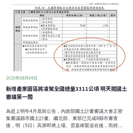
加。要求台糖拿出誠意，改善地方環保及生活品質。高雄
市政府環保局代理局長張瑞琿表示，焚化爐由台糖管理，
有關抗議需請台糖出面跟里長協調，民眾反映飛灰固化物
囤積在焚化爐一事，岡山焚化廠已委託給相關業者處理；
清運價格調漲問題，環保局已與台糖公司研商。台糖環保
事業營運中心則表示，焚化爐一切照規定操作，且有確實
妥善覆蓋飛灰固化物，岡山里長聯誼會指控不實。
2020年08月04日
新增產業園區將凌駕全國總量3311公頃 明天闖國土
審議第一關
為趕上明年4月底前公告，內政部國土計畫審議大會正密
集審議縣市國土計畫。繼北部、東部已完成9縣市審查
後，明（5日）高屏即將上場、雲嘉南緊追在後，而經濟
部為台商回流新增的十個產業園區都在中南部，將正式闖