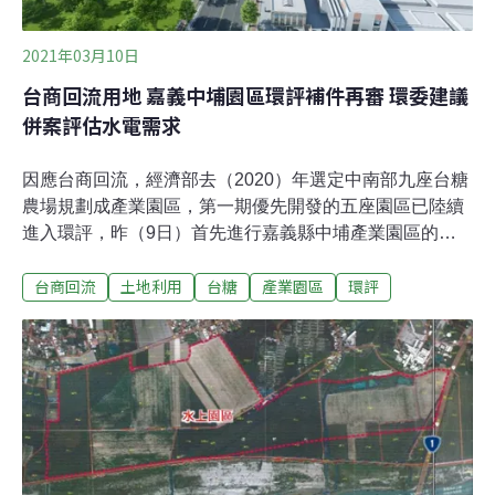
2021年03月10日
台商回流用地 嘉義中埔園區環評補件再審 環委建議
併案評估水電需求
因應台商回流，經濟部去（2020）年選定中南部九座台糖
農場規劃成產業園區，第一期優先開發的五座園區已陸續
進入環評，昨（9日）首先進行嘉義縣中埔產業園區的初
審。由於嘉義縣內預計開發兩座產業園區，且相隔不遠，
台商回流
土地利用
台糖
產業園區
環評
污水排放更同樣仰賴八掌溪，環委認為兩案應合併評估，
最後決議經濟部需補充整體產業園區用水量、用電量及事
業廢棄物去化量能，補正再審。此外，面對全台數個即將
新增的產業園區、科學園區，將加重水情及供電負擔，環
委也提出質疑，「經濟部能保證生出水與電？」並建議經
濟部針對五座產業園區的水、電需求及污染排放進行整體
規劃。台商回流增設產業園區 環委：經濟部能保證生出水
與電？經濟部預期台商回流，增加產業用地需求，將於中