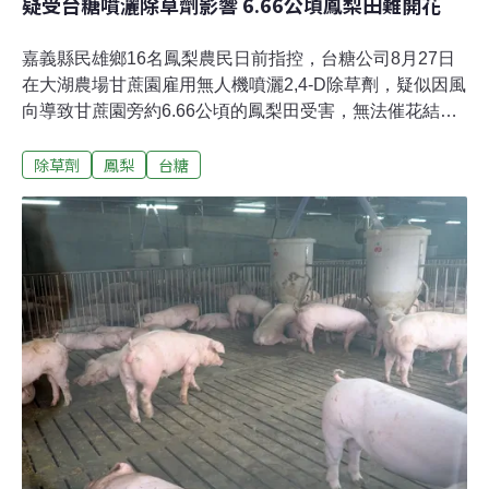
疑受台糖噴灑除草劑影響 6.66公頃鳳梨田難開花
嘉義縣民雄鄉16名鳳梨農民日前指控，台糖公司8月27日
在大湖農場甘蔗園雇用無人機噴灑2,4-D除草劑，疑似因風
向導致甘蔗園旁約6.66公頃的鳳梨田受害，無法催花結
果，台糖公司則回應，10月取樣鳳梨送SGS藥殘檢驗的結
除草劑
鳳梨
台糖
果未檢出2,4-D除草劑，明日（19日）上午會再請毒物所
前往鑑定，釐清責任。其中一名鳳梨農民陳文取表示，以
往台糖公司噴灑除草劑會採用一種地上機械，但今年6到8
月都在下雨，可能因土壤太軟，台糖公司才改成雇用無人
機，當時有農民看見了，但沒有想太多，而大湖農場甘蔗
園位於丘陵地，附近沒有遮蔽物，9月18日農民才發現台
糖公司噴灑的除草劑可能影響到他們的鳳梨田。