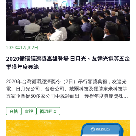
環評，大肆將台糖農地開發成工業區，這樣的政府簡直
「衝衝衝」過頭。100公頃以上需做二階環評 經濟部劃
99.41公頃產業園區經濟部於2020年提出「中南部產業園
區開發方案」，要開闢9座產業園區，共開發1200公頃的
台糖農地，第一批要開闢的產業園區共有5座，由北而南
分別位於雲林馬光農
2020年12月02日
2020循環經濟獎高雄登場 日月光、友達光電等五企
業獲年度典範
2020年台灣循環經濟獎今（2日）舉行頒獎典禮，友達光
電、日月光公司、台糖公司、戴爾科技及優勝奈米科技等
五家企業從50多家公司中脫穎而出，獲得年度典範獎殊
榮。中華經濟研究院綠色經濟研究中心主任溫麗琪表示，
台糖
友達
循環經濟
循環經濟獎邁入第二年，移師高雄舉行，也增加投資、供
應鏈等獎項，盼鼓勵更多不同領域的企業共同投入循環經
濟。「全球正面臨供應鏈重組，愈來愈多國家提出碳中和
目標時程，循環經濟將是台灣企業轉型的關鍵」，而獲獎