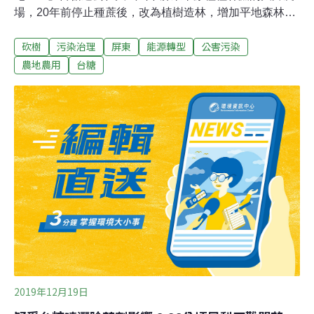
場，20年前停止種蔗後，改為植樹造林，增加平地森林面
積，如今185縣道沿山公路兩側樹木蔚為成林，風景秀
砍樹
污染治理
屏東
能源轉型
公害污染
麗，也已發展出生態觀光產業。今年台糖欲將其中近200
公頃造林用地解編，提出「農業經營結合太陽能專案計
農地農用
台糖
畫」，改做「營農型」綠能發展。消息傳出，引發在地萬
巒鄉長和居民強力反彈，反對台糖砍樹種電。昨（18日）
台糖在萬巒鄉公所舉辦說明會，上百位居民湧入現場，鄉
長林國順在承辦廠商說明計畫內容後，怒問「上級單位為
何都不來？這個計畫的指導單位是誰？」直批政府種電政
策錯誤，砍樹種電是本末倒置。民團南社、屏東環保聯
盟、台灣藍色東港溪保育協會、屏東鳥會等，皆出席發言
反對台糖不當規劃，等於把過去20年屏東全民造林涵養水
資源的努力，一筆勾銷。沿山公路休閒農業農民更批評台
糖不顧樹林可提供的生態價值，只為向錢看，對於砍樹種
2019年12月19日