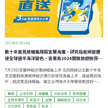
迷。這是市場對環境惡化最誠實的投票。當「觀光天堂」
的空氣變得灼人肺腑，旅人的腳步自然不再駐足。
2023年07月14日
數十年首見綠蠵龜現蹤宜蘭海灘、研究指氣候變遷
使全球過半海洋變色、峇里島2024開徵旅遊稅保存
文化
7月13日宜蘭神秘沙灘綠蠵龜上岸 北回歸線以北數十年首
見宜蘭縣南澳鄉神秘沙灘日前發現海龜上岸，緩緩爬回海
中，經證實是綠蠵龜。國立台灣海洋大學榮譽教授程一駿
說，他從1992年研究海龜至今，未曾見過海龜在北回歸線
賽鴿
土地利用
綠蠵龜
污染治理
氣候變遷
以北上岸，這是重要的新發現。程一駿研判，可能受到氣
候變遷影響，加上保育觀念提升，海龜北移因而擴大棲
生物多樣性
萊茵河
宜蘭
編輯直送
烏拉圭
地，下週他將到場勘查，瞭解綠蠵龜有無上岸產卵。（中
文化保存
峇里島
乾旱