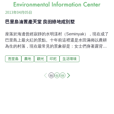
2013年04月05日
巴里島淪置產天堂 良田綠地成別墅
座落於海邊曾經寂靜的水明漾村（Seminyak），現在成了
巴里島上最火紅的景點。十年前這裡還是水田滿佈以農耕
為生的村落，現在最常見的景象卻是：女士們身著露背洋
裝腳穿高跟鞋與身邊襯衫半敞的男士一同走進餐廳裡飲用
峇里島
農地
觀光
印尼
生活環境
香檳、松露和胡椒牛排，飽餐一頓後再進入城市裡的小酒
吧續攤。在過去不論是有錢人或是平凡人都可以在巴里島
上找到屬於自己的天地，欣賞眼前白色沙灘與碧綠海水，
01
02
03
住宿等級從高級別墅到背包客棧都隨處可見，這是巴里島
觀光客總是絡繹不絕的原因，然而現在這座擁有400萬住
民的島嶼卻成了富有者的置產天堂。房地產顧問商Knight
Frank在其研究報告中指出2012年印尼房地產價居於世界
之冠與2011年相比首都雅加達房地產上漲達38%，巴里島
則達20%與杜拜不相上下。白天在島上帶觀光客環島遊覽
的31歲計程車司機蘇西拉（Budi Susila）表示，「富裕的