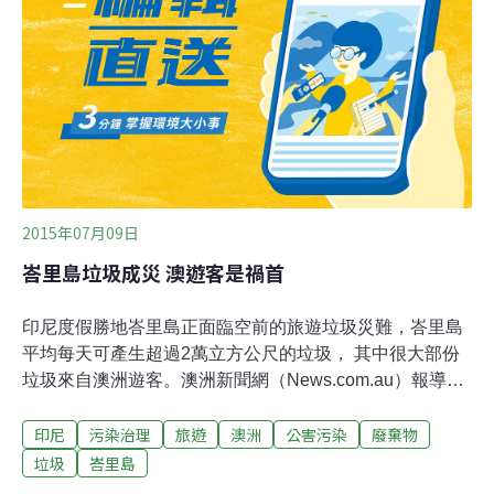
2015年07月09日
峇里島垃圾成災 澳遊客是禍首
印尼度假勝地峇里島正面臨空前的旅遊垃圾災難，峇里島
平均每天可產生超過2萬立方公尺的垃圾， 其中很大部份
垃圾來自澳洲遊客。澳洲新聞網（News.com.au）報導，
峇里島正面臨空前的旅遊垃圾災難，有數據顯示，來峇里
印尼
污染治理
旅遊
澳洲
公害污染
廢棄物
島觀光的350萬名遊客，平均每天可製造超過2萬立方公尺
的垃圾，而這些垃圾已對當地水源，乃至整個生態系統構
垃圾
峇里島
成嚴重威脅。報導指出，由於觀光旅遊造成的垃圾太多，