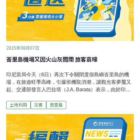
展中國家的迅速開發（例如緬甸、柬埔寨等）、缺乏妥善
維護（熱帶國家的氣候使建築與藝術品迅速衰敗）、自然
災害（南亞的地震、海嘯、土石流）、意識形態
2015年08月07日
峇里島機場又因火山灰關閉 旅客哀嚎
印尼當局今天（6日）再次下令關閉度假島嶼峇里島的機
場，在旅遊旺季高峰，引爆班機取消潮，讓觀光客夢魘又
起。交通部發言人巴拉塔（J.A. Barata）表示，由於印尼
主要的東爪哇島拉翁火山（Mount Raung）火山灰飄散，
土地利用
災害
峇里島
恩古拉萊（Ngurah Rai）機場中午起將關閉數小時。這已
是近幾週來峇里島機場第4度因為火山關閉，6月下旬以
來，火山灰持續噴發、熔岩爆發至半空中。