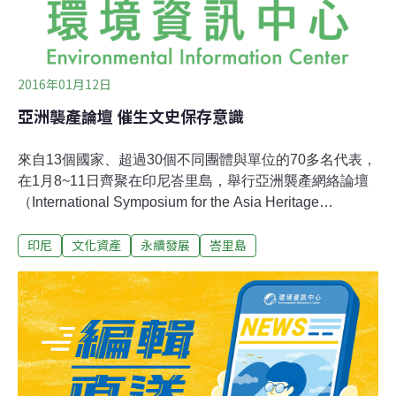
將對業者的
2016年01月12日
亞洲襲產論壇 催生文史保存意識
來自13個國家、超過30個不同團體與單位的70多名代表，
在1月8~11日齊聚在印尼峇里島，舉行亞洲襲產網絡論壇
（International Symposium for the Asia Heritage
Network）。亞洲襲產網絡成立於2013年，時隔三年，由
印尼
文化資產
永續發展
峇里島
印尼襲產信託及日本奈良町物語館共同舉辦第二次實體論
壇，聚集了許多亞洲國家以及英、美、澳等國的文史保存
工作者及學者。亞洲襲產網絡論壇會議合影。論壇上，印
尼、日本、印度、馬來西亞、台灣、香港、柬埔寨、緬
甸、澳洲等與會代表輪流分享各自的襲產保育案例。案例
的內容十分元，包括歷史建築、農業、地景、自然環境
等，而大家都同意不論自然襲產、有形或無形的文化襲
產，都應受到重視和保存。這些珍貴的人類資產，面臨發