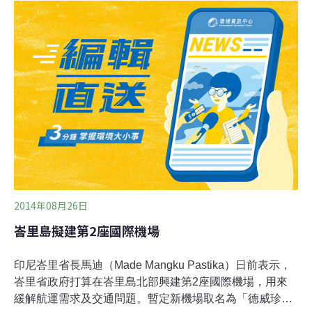
峇里島小鎮沛珍（Pejeng）已成為新的垃圾堆放地。一些
當地民居常會穿上橡膠靴、戴上塑膠手套，冒著高達攝氏
40度的高溫，在垃圾堆內翻找可回收的材料。像是來自澳
洲的紅酒和各種塑膠垃圾。峇里島一些旅遊景點附近的樹
林或河流中也堆積不少垃圾，造成嚴重污染，對當地生態
系統構成嚴重威脅。
2014年08月26日
峇里島擬建第2座國際機場
印尼峇里省長馬迪（Made Mangku Pastika）日前表示，
峇里省政府打算在峇里島北部興建第2座國際機場，用來
緩解航運需求及交通問題。暫定新機場取名為「德威珍德