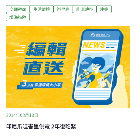
拉爾國際機場」（Dwijendra International Airport）馬迪日
交通運輸
生活環境
峇里島
能源轉型
建築
前會見加拿大機場建設顧問公司Airport Kinesis後表示，支
持在庫布塔馬邦（Kubutamban）地區興建機場，並表示
填海造陸
不會因此犧牲周遭農地。初步構想是在庫布塔馬邦區填海
造地600公頃，作為興建機場之用。賽德指出，興建機場
的工程將需要1億3400萬立方英尺的沙土，在海水深度不
超過100公尺的地方填海造地。如果今年10月能拿到印尼
交通部的批准，明年就可以完成興建工程。
2014年08月18日
印尼爪哇峇里供電 2年後吃緊