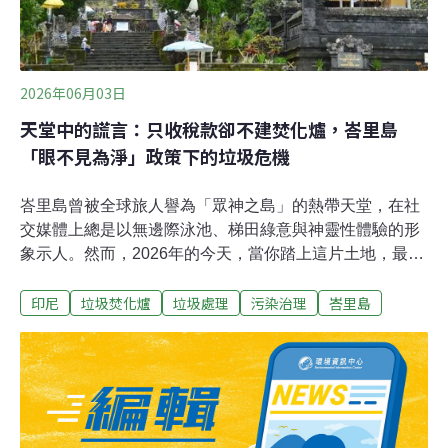
2026年06月03日
天堂中的謊言：只收稅款卻不建焚化爐，峇里島
「眼不見為淨」政策下的垃圾危機
峇里島曾被全球旅人譽為「眾神之島」的熱帶天堂，在社
交媒體上總是以無邊際泳池、梯田綠意與神靈性體驗的形
象示人。然而，2026年的今天，當你踏上這片土地，最先
迎接你的可能不是雞蛋花的清香，而是一股揮之不去的、
印尼
垃圾焚化爐
垃圾處理
污染治理
峇里島
帶有塑膠焦味的煙霧。這股煙霧，正是峇里島廢棄物管理
體系徹底崩潰的訊號。長期以來，我們習慣於消費這座島
嶼的美麗，卻選擇無視美麗背後的代價。根據印尼中央統
計局（BPS）2026年上半年的最新報告，進入峇里島的外
籍遊客數較去年同期罕見下滑了 5.23%，星級飯店住房率
僅維持在56%左右。以我個人經營的民宿為例，Uluwatu
同區域的民宿都在打折吸引客源，卻仍然比前兩年還要低