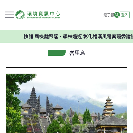
電子報
登入
快訊
風機離聚落、學校過近 彰化福漢風電案環委建議不應開
峇里島