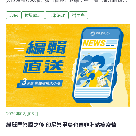
人以為是垃圾場。據《衛報》報導，峇里省巴東地區環境
與衛生官員普賈（Wayan Puja）表示，島上的庫塔、雷吉
印尼
垃圾處理
污染治理
峇里島
安、水明漾海灘，光是在1月1日新年元旦當天就清出30噸
垃圾，到了2日甚至翻了一倍變成60噸。普賈感嘆，「每
天我們都會部署人員、卡車和推土機，一直在努力清理海
灘，但是垃圾不斷沖上岸。」與印尼海洋污染研究人員展
開合作的澳洲CSIRO首席科學家哈代斯蒂（Denise
Hardesty），透露這其實每年都會發生，並且垃圾在過去
10年當中一直在增加。每年吹起西南季風時，峇里島海灘
往往都會充斥著垃圾。哈代斯蒂說，塑膠垃圾的暴增和全
球塑膠產量提升有關，雖然全球各地的海灘都有塑膠廢棄
物，但在季風國家確實更受季節性影響。
2020年02月06日
繼蘇門答臘之後 印尼峇里島也傳非洲豬瘟疫情