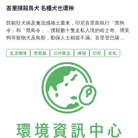
峇里撲殺鳥犬 名種犬也遭殃
防範狂犬病及禽流感捲土重來，印尼峇里島執行「禁狗
令」和「禁鳥令」，撲殺數十隻走私入境的哈士奇、博美
狗等寵物犬及鳥類，動保人士相當不滿。峇里登巴薩
（Denpasar）檢疫局局長伊達（IdaBagus Eka Ludra）表
生活環境
峇里島
公共衛生
撲殺
印尼
走私
示，撲殺的對象有31隻狗，包括有血統書的名犬，像是西
伯利亞雪撬犬（俗稱哈士奇）、博美狗以及數十隻打算賣
給峇里島當地餐廳的土雞。伊達表示，這些被撲殺的動物
都是上週從吉利馬努克進入峇里島的遊客行李中查扣的。
其中數頭波斯貓和外來鳥類被送回爪哇島，沒有遭到撲
殺。對於哈士奇、博美狗等寵物犬遭到撲殺，印尼動保團
體表示不滿並說，峇里當局應先設法讓販售動物者把犬隻
帶回，或送交其他省份的動物收容中心，而非逕自撲殺。
事實上，隨著旅遊觀光急速成長，峇里島對狗和外來鳥類
的需求相當高，但峇里島的政策是禁止遊客攜帶狗、貓和
特殊鳥類入境。