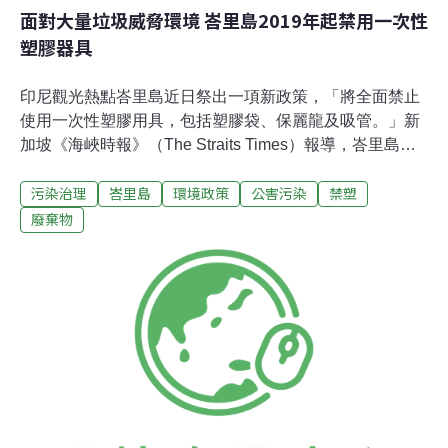
面對大量垃圾威脅環境 峇里島2019年起禁用一次性
塑膠器具
印尼觀光熱點峇里島近日祭出一項新政策，「將全面禁止
使用一次性塑膠用具，包括塑膠袋、保麗龍及吸管。」新
加坡《海峽時報》（The Straits Times）報導，峇里島上
面臨垃圾問題，不僅是外來遊客亂丟垃圾、當地業者也缺
污染治理
峇里島
環境政策
公害污染
禁塑
乏環保觀念，經常隨意傾倒來自飯店及村莊的垃圾，部份
工人更貪圖方便，竟隨意將垃圾棄置於海中，讓這些垃圾
廢棄物
隨著潮汐和海流，被衝上美麗的海灘。問題放著不理，只
會愈來愈嚴重，峇里島省長科斯特（I Wayan Koster）祭
出「限塑」政策，直接下達禁止峇里島使用一次性塑膠用
具的禁令，期望2019年峇里島的海洋垃圾量能大減70％。
新政策將有六個月的寬限期讓業界適應，但亦設下追溯
期，12月21日政府已簽署法案生效。科斯特接受媒體訪問
時表示，「這項政策是由上至下，從製造、經銷、供應及
銷售的業者，包含個人均一律受到管制，必須使用其他材
質取代塑膠。不遵守者將會受到處罰，若拒絕遵守、我們