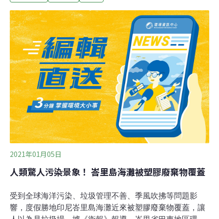
央社報導）動團籲盤查納管海上賽鴿 農委會：需通盤檢討
台灣鳥類救援協會13日表示，台灣賽鴿年規模達新台幣
700多億元，因極殘忍受國際關注，欣見台南檢警扣押賽
鴿，不只關注賭金，呼籲政府盤查鴿舍納管。台灣鳥類救
援協會指出，接獲鴿子救援通報案件平均每月13件，占整
體鳥類救援40%，多是賽鴿失去利用價值被棄養，主人拆
掉識別的腳環、剪斷翅骨，甚或遭打死烹食、丟棄遠處。
農委會說，需通盤檢討。（中央社報導）
2021年01月05日
人類驚人污染景象！ 峇里島海灘被塑膠廢棄物覆蓋
受到全球海洋污染、垃圾管理不善、季風吹拂等問題影
響，度假勝地印尼峇里島海灘近來被塑膠廢棄物覆蓋，讓