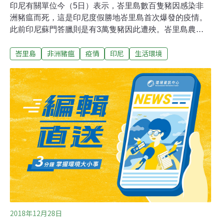
印尼有關單位今（5日）表示，峇里島數百隻豬因感染非
洲豬瘟而死，這是印尼度假勝地峇里島首次爆發的疫情。
此前印尼蘇門答臘則是有3萬隻豬因此遭殃。峇里島農業
暨糧食安全局局長維斯努阿德哈納（Ida Bagus
峇里島
非洲豬瘟
疫情
印尼
生活環境
Wisnuardhana）表示，自去年12月中旬至今，當地將近
900隻豬因感染非洲豬瘟病死。為了平息各方對疫情的憂
慮，他說，過去一週豬隻接連死亡似乎已止住，並說峇里
島將如期在7日舉辦「豬肉嘉年華」（Pork Festival）美食
節活動。
2018年12月28日