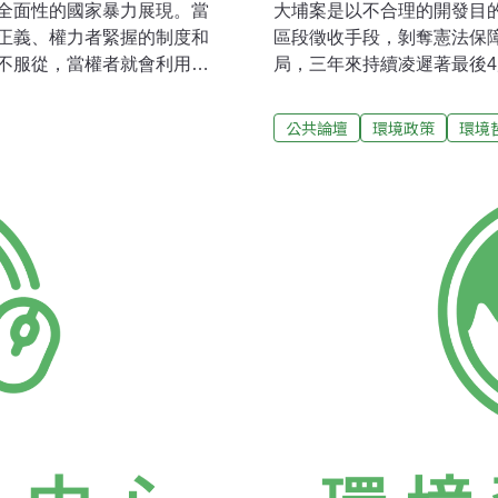
全面性的國家暴力展現。當
大埔案是以不合理的開發目
正義、權力者緊握的制度和
區段徵收手段，剝奪憲法保
不服從，當權者就會利用其
局，三年來持續凌遲著最後
整死你。掛羊頭賣狗肉，你
這4戶上演集體掠奪的暴虐
，但進行的卻不是國科會的
睜睜的看其得逞，那將是一
公共論壇
環境政策
環境
縣已編定的工業用地以及已
濫開發首先，本案是以竹科
也就是不論就園區發展或都
南基地的土地與廠房並未飽和
畫。這個別有所圖的計畫，
縣工商發展投資策進會閒置
地炒作後的飆漲地價來餵養
開發以及已開發但長期閒置的
內政部）竟可以讓它通過開
府不僅不利用應優先使用之
，你能奈我何？國科會在7月
是圈地做都市計畫。在苗栗
所轄竹南科學園區，但並非園
將非都市農業用地變更為都
地炒作，並藉由公共工