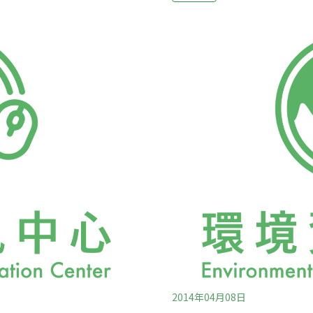
上手並關注的事。今天要談
向台北市政府提出申請變更為
土計畫？二、國土規劃面對
年1月，北市府駁回其土地
它？希望今天聽講完大家可
院。2005年1月，慈濟基
的4大戰場台灣就跟你我一
為社會福利特定專用區，做
師曾說過，台灣這個生命體
於2005年3月31日公告
機環境。二是珍貴的有機環
保護區變更案，近十年來不
程，實在是可
2014年04月08日