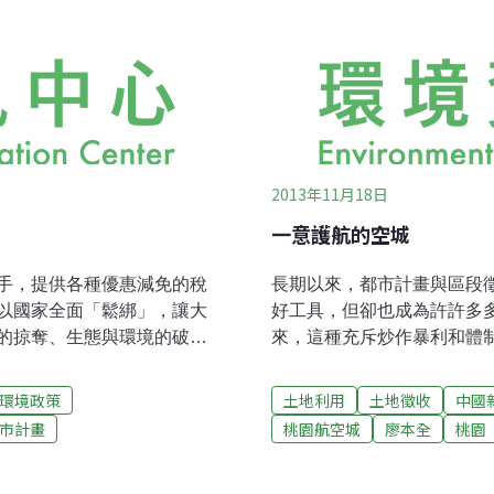
2013年11月18日
一意護航的空城
手，提供各種優惠減免的稅
長期以來，都市計畫與區段
以國家全面「鬆綁」，讓大
好工具，但卻也成為許許多
的掠奪、生態與環境的破
來，這種充斥炒作暴利和體
弱勢負擔或全民埋單。如
大。近日在內政部火熱審議
單價競爭，成為全球重要生
計畫案」（簡稱桃園航空城計
環境政策
土地利用
土地徵收
中國
投資條例》在1991年落日，
龐大的新訂都市計畫，其徵收面
市計畫
桃園航空城
廖本全
桃園
即補上《促進產業升級條
46000人的家園。這個超
自主競爭力的強勁實業，於
成為歷來最大規模的空城。