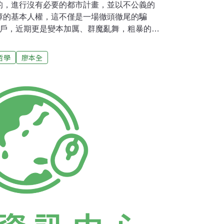
的，進行沒有必要的都市計畫，並以不公義的
障的基本人權，這不僅是一場徹頭徹尾的騙
4戶，近期更是變本加厲、群魔亂舞，粗暴的對
遊戲。如果台灣社會繼續縱容此一騙局，甚至眼
個最最殘忍與悲慘的社會。貪圖炒作利益，浮
哲學
廖本全
竹南基地飽和為由做為開發目的，但事實上竹
。就算竹南基地真的飽和，依據2010年苗栗
工業用地資料顯示，竹南鎮有大量已編定但未
工業用地（分別為259及70公頃），苗栗縣政
工業用地，更離譜的是，以園區飽和為由，卻
縣都市計畫人口早已供過於求的情況下，還要
市計畫區，真正貪圖的是引入開發力量進行土