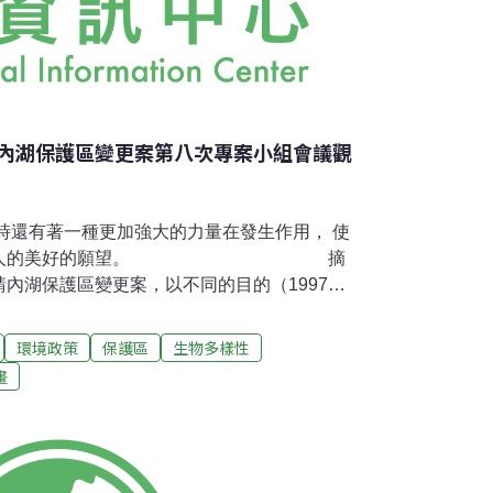
內湖保護區變更案第八次專案小組會議觀
時還有著一種更加強大的力量在發生作用， 使
是一個誘人的美好的願望。 摘
內湖保護區變更案，以不同的目的（1997年
年改為社會福利特定專用區興建國際志工大
計畫委員會審查，展現了強烈的變更意圖，但
環境政策
保護區
生物多樣性
會審議通過。這十幾年之間，令台灣社會與都
畫
的一件事是，幾任的委員都沒有讓它通過（都
關？會在哪些人的手上過關呢？檢驗又開始
午2點，台北市都市計畫委員會進行第八次專案小組
晚教教授）立場非常非常明顯的站在慈濟方。