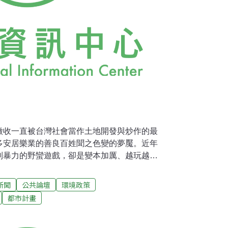
徵收一直被台灣社會當作土地開發與炒作的最
多安居樂業的善良百姓聞之色變的夢魘。近年
制暴力的野蠻遊戲，卻是變本加厲、越玩越
的「擬定桃園國際機場園區及附近地區特定區
畫），計畫面積4791公頃，是有史以來最為
新聞
公共論壇
環境政策
積達3707公頃，預定徵收15000戶以及
都市計畫
級的區段徵收案，預料最終也將在土地炒作之後，
黑心的計畫桃園縣的都市計畫早已嚴重失控。