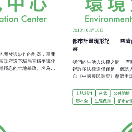
2013年03月18日
都市計畫現形記──慈濟
察
地開發與炒作的利器，當開
當政府設下騙局宣稱爭議化
我們的生活與法律之間， 有
是殘忍的土地暴政。名為發
得許多法律還僅僅
南基地周邊的非都市土地，
自《中國農民調查》慈濟申請
「擬定新竹科學園區竹南基
規劃建設兒童醫院，2004
顯示，2005年苗栗縣都市
樓），不斷的送台北市都市
土地利用
台北
公共論壇
降為63.25%，計劃缺口為
卻也一直沒有在台北市都委
廖本全
生態保育
都市計
現況人口為303787人），顯
市計畫界關心並感到有興趣
農業生產地區進行造鎮開
撐過去了），到底會不會過
圈地開發，但實際上在165
了，2013年3月14日下
公頃的「園區事業專用區」，
審查。會議主席（召集人辛
行都市土地開發與炒作