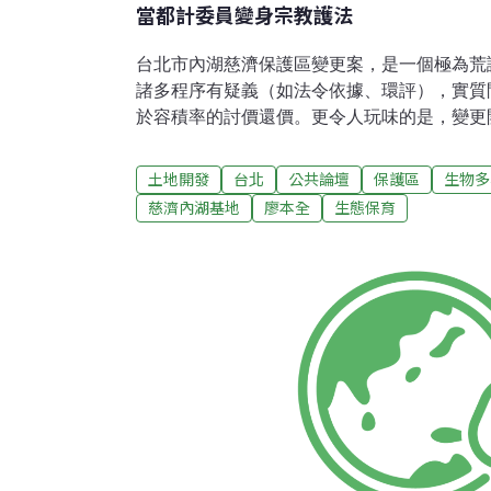
當都計委員變身宗教護法
台北市內湖慈濟保護區變更案，是一個極為荒
諸多程序有疑義（如法令依據、環評），實質
於容積率的討價還價。更令人玩味的是，變更
續堅持變更，而申請單位（台北市都市發展局
能為慈濟打通關，因而造成不斷送案、不斷審
土地開發
台北
公共論壇
保護區
生物多
計風景。這樣的行徑，的確就是「將變更開發
慈濟內湖基地
廖本全
生態保育
的、絕不終止」。而只要能夠有幸巧遇一票發
顧護都市計畫之法的都計委員，則這場野蠻遊
掌握一切，沒有不能做的，也沒有做不到的。
去（102）年11月28日，就是這麼地被一票
委員，決議送出了專案小組，而即將在本週四（
會審議。看見護法們去年專案小組會議，我陳
記錄。委員所言，真是令