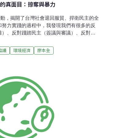
易的真面目：掠奪與暴力
行動，揭開了台灣社會退回服貿、捍衛民主的全
和努力實踐的過程中，我發現我們有很多的反
離）、反對踐踏民主（簽議與審議）、反對操
權者界定）、反對不公不義（協議內容），也
失了正當性，並且深化了公民運動的價值。然
協議
環境經濟
廖本全
有沒有一個病態總根源？如果有，我想那應該
自由貿易。政治經濟／你儂我儂自由貿易的本
人都會說，政治歸政治、經濟歸經濟，但這是
把經濟當作手段，真正的指向卻是政治目的
是透過政治的手段強勢的達成經濟目的。而很
易協議》兼具上述二者，政治與經濟的慾望互
《海峽兩岸服務貿易協議》當然是經濟，但更
年