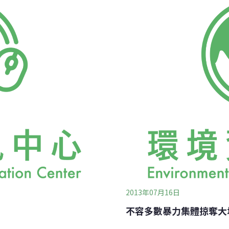
》的同時，又頒佈了《產業創新
在極化（過度與低度）的發
保姆，餵養既吃不飽、也長
也造就了超過15萬戶的閒置
由主義的國度，政府為了成為
根本沒有新訂都市計畫的需
自由流竄排除障礙、鬆綁管
畫，是馬英九總統在選舉時
利益集團覬覦已
2013年07月16日
不容多數暴力集體掠奪大