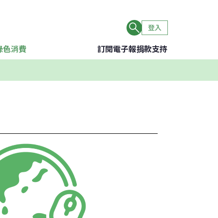
登入
綠色消費
訂閱電子報
捐款支持