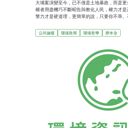
大埔案演變至今，已不僅是土地暴政，而是更
權者用盡機巧不斷昭告與教化人民，權力才是
警力才是硬道理，更簡單的說，只要你不乖、
掌握的體制來對付你、修理你，甚至惡搞你、
奈我何？苗栗縣政府假竹科竹南園區飽和為名
公共論壇
環境政策
環境哲學
廖本全
園區擴張，而是做都市開發，但事實上，苗栗
通過且發佈實施的都市計畫皆嚴重供過於求，
市開發來說，這都是一個不合理、沒必要的計
其實只為了以開發工程、標售抵費地，以及土
地方派系、鞏固盤根錯節的地方樁腳，中央（
發，讓苗栗縣政府強土地徵、強拆家屋。人民
24日發出澄清表示「該地雖鄰近竹科管理局
區範圍，也不是竹科管理局所開