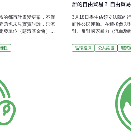
誰的自由貿易？ 自由貿
謬的都市計畫變更案，不僅
3月18日學生佔領立法院的
問題也未見實質討論，只流
面性公民運動。在積極參與
開發單位（慈濟基金會）永
對。反對國家暴力（流血驅
）也堅持配合辦理，竭盡所
弄法制（合法、違法認由當
議（9次專案小組）的荒誕都
透過這些反對，瞭解政府喪
樣性
循環經濟
公共論壇
服貿
做為終極目標，且不達目
而，我們所反對的這一切，
大願、變身宗教護法，而罔
是：新自由主義全球化下的
戲就會順利落幕，讓權力者
質離不開政治、經濟。很多
慈濟內湖保護區變更案，在
自欺欺人。自由貿易有時是
捨棄專業、卻懷抱志業的都計
（收編）；自由貿易有時又
4月10日）下午的都委會大
顯然地，《海峽兩岸服務貿
情發言三分鐘後全程旁聽與
為表裡、你儂我儂。因此，
是政治。大資本的遊戲1980