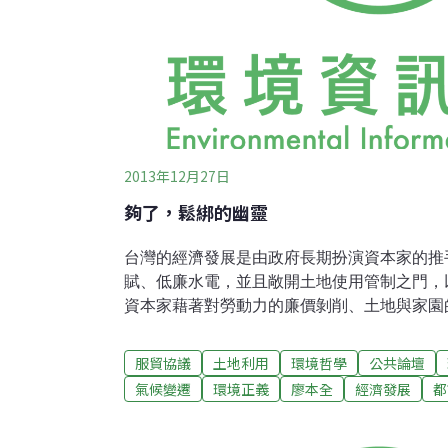
2013年12月27日
夠了，鬆綁的幽靈
台灣的經濟發展是由政府長期扮演資本家的推
賦、低廉水電，並且敞開土地使用管制之門，
資本家藉著對勞動力的廉價剝削、土地與家園
壞、糧食與健康的污染，將成本外部化給社會
此，才能降低生產成本，大量生產並以低廉的
服貿協議
土地利用
環境哲學
公共論壇
產基地。國家變資本家保姆1960年代的《獎勵
氣候變遷
環境正義
廖本全
經濟發展
都
但台灣的大資本家並沒有因此而斷奶，政府立
例》，但這些資本家也沒有因此茁壯，成為具