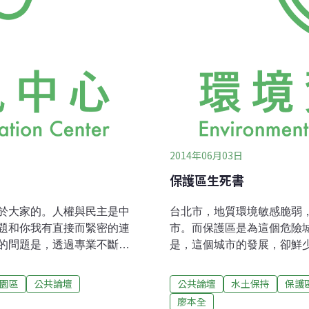
2014年06月03日
保護區生死書
於大家的。人權與民主是中
台北市，地質環境敏感脆弱
題和你我有直接而緊密的連
市。而保護區是為這個危險
的問題是，透過專業不斷的
是，這個城市的發展，卻鮮
眾覺得事不關己，覺得國土
變更、減少保護區的思維，
與握有權力者。專業其實只
護區的變更完全不可逆，奈
園區
公共論壇
公共論壇
水土保持
保護
而無法參與。事實上國土規
善謬行1997年慈濟基金會
廖本全