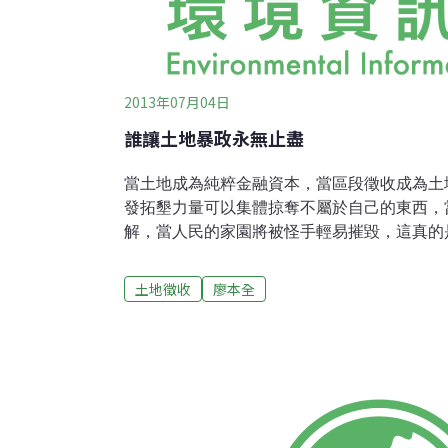
2013年07月04日
誰讓土地暴政永無止盡
當土地成為純粹金融資本，當區段徵收成為土
發拓墾力量可以集體掠奪不屬於自己的東西，
解，當人民的家園將被怪手輕易摧毀，這真的
展實為炒地大埔案，是苗栗縣政府圈定竹科竹
將之劃設為都市計劃特定區，全案計劃名稱為
土地徵收
廖本全
地暨周邊地區特定區計劃」。但內政部統計資料
計劃區之人口達成率僅67.97%，至2010年更
176513人（計劃可容納人口480300人，實際
見苗栗縣都市計劃早已供過於求，卻持續變更
發。另，大埔案是以竹科竹南基地飽和為由進行
公頃新訂都市計劃範圍內，僅僅劃設不到28
顯然是掛羊頭賣狗肉，舉著園區發展的大旗，