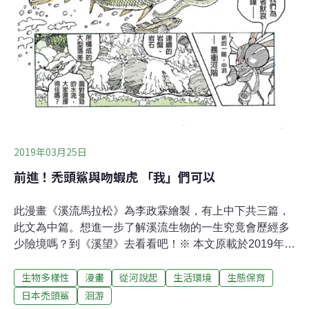
2019年03月25日
前進！禿頭鯊與吻蝦虎 「我」們可以
此漫畫《溪流馬拉松》為李政霖繪製，有上中下共三篇，
此文為中篇。想進一步了解溪流生物的一生究竟會歷經多
少險境嗎？到《溪望》去看看吧！※ 本文原載於2019年01
月09日人禾基金會「從河說起」部落格
生物多樣性
漫畫
從河說起
生活環境
生態保育
日本禿頭鯊
洄游