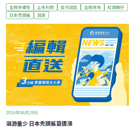
生物多樣性
土地利用
從河說起
生態保育
紅頭魩仔
小小喵的爸說。「嗄？溪裡有鯊魚？」「其實牠們不是真
的鯊魚，是一種鰕虎。」男人拿了一個小撈網，用手把石
日本禿頭鯊
洄游
頭上的一尾禿頭鯊撥進網中。「你仔細看牠的胸部，是不
是有個吸盤？」「有耶！真的會吸嗎？」「會！ 牠們的腹
鰭在胸部，長成吸盤的形狀，真的有吸盤的功能。這類的
魚都叫鰕虎，牠們就是這樣暫時吸在游不上去的石頭上，
然後扭動身體慢慢往上，或者等待水流比較大的時機用力
衝上去。」「為什麼要一直往上游？」逆流的生命史「牠
們要找到一塊適合的地方，作為牠們的『秘密基地』，在
大石頭下挖 地穴築巢，產卵生小孩。你看，這裡大部分都
是小石頭，所以牠們要往上找。」「愈往上去，溪水不是
愈急嗎？小魚一孵出來就要用力吸在石頭上？ 感
2016年06月29日
洄游量少 日本禿頭鯊苗價漲