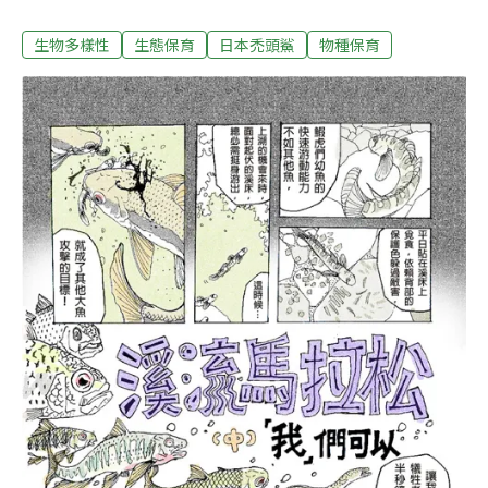
鯊。縣府農業處表示，由於近年來，發現日本禿頭鯊數量
生物多樣性
生態保育
日本禿頭鯊
物種保育
日漸減少，地方希望能夠管制捕撈時間，不要全年無休任
意採捕日本禿頭鯊；根據漁業法第44條為資源管理及漁業
結構調整，得以公告水產動植物之採捕或處理之限制或禁
止；漁區、漁期之限制或禁止等，經過商量研議決定自
2020年開始禁捕。農業處說明，自公告之日起，太麻里
溪、金崙溪每年4月1日到5月31日為期2個月是全流域禁漁
期，包含溪流的出海口處；除了試驗研究目的及其他必要
的事項，並且經過縣府農業處林務科同意後，才得以採
捕。禁漁期間嚴禁以任何方式採捕日本禿頭鯊，違反公告
事項經查獲採捕者，將依漁業法第65條處以3萬元以上15
萬元以下的罰鍰。農業處強調，一旦保育有成會隨時重新
檢討，適度開放或解除。