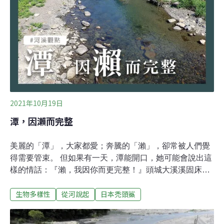
有夥伴可能累死在湍流中、也可能被等在石塊上的小白鷺
吃掉。而若你們又讓溪流乾掉的話，再會爬的我也沒輒。
畫面中的我們，在今天早上還是半透明的身軀，也就是你
們曾聽過的「紅頭魩仔」。其實在成為能游向陸地的魩仔
之前，我們出生在島
2021年10月19日
潭，因瀨而完整
美麗的「潭」，大家都愛；奔騰的「瀨」，卻常被人們覺
得需要管束。 但如果有一天，潭能開口，她可能會說出這
樣的情話：『瀨，我因你而更完整！』頭城大溪溪固床工
優化試驗，就催化了這樣的愛情：在上方低水流路被重塑
生物多樣性
從河說起
日本禿頭鯊
之後，某天傍晚下了一場57mm/hr的短強雨勢，大溪居民
在隔天早上赫然發現：回憶裡下游某處的長潭回來了！新
長潭，就如同大部分的天然跌水潭，從潭頭到潭尾形成一