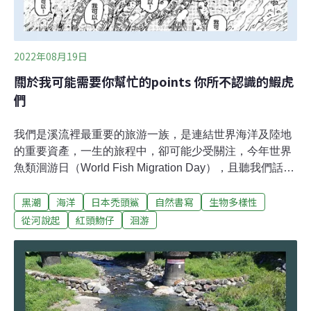
2022年08月19日
關於我可能需要你幫忙的points 你所不認識的鰕虎
們
我們是溪流裡最重要的旅游一族，是連結世界海洋及陸地
的重要資產，一生的旅程中，卻可能少受關注，今年世界
魚類洄游日（World Fish Migration Day），且聽我們話說
自已。關於我可能讓你很意外的points雖然叫「日本禿頭
黑潮
海洋
日本禿頭鯊
自然書寫
生物多樣性
鯊」，但其實是吃素的，吃的是石頭上的藻類，而且超膽
小。所以你也可以叫我「日本瓢鰭鰕虎」。你問我們在幹
從河說起
紅頭魩仔
洄游
嘛？這樣攀岩或後排跳殺，其實很辛苦，也不是我們願意
的。我們是台灣上百種河海洄游魚類中，數量最多的種類
之一，可不是只有鮭魚才返鄉，「鰕虎返鄉」才夠台！能
靠胸鰭癒合的吸盤貼著潮濕的石塊，加上口吻的咬抓，讓
我能翻山越嶺深入山區溪流。旅途是一場嚴格的馬拉松，