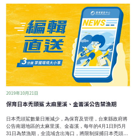
見的河海洄游性魚類，但是在台東第一大溪卑南溪上游：
新武呂溪魚類保護區，卻是少到幾乎不見蹤影。台東縣政
府在2021年2月完成了「新武呂溪國家級重要級濕地主題
性調查監測及部落旅遊生態輔導計畫」，生態研究者李政
璋負責溪流裡水族類的調查，「一般正常的溪流，最典型
的洄游溪性魚類就是日本禿頭鯊。這個在台東還有西部各
大溪流，都算常見物種，在新武呂溪卻是稀有物種。整年
調查好像只有兩、三隻；另外一種叫大吻鰕虎，早年報告
也都有發現，我們一整年調查下來也是只有兩隻。洄游性
的蝦類，也是完全沒調查到。」為什麼呢？台東縣海端鄉
民代表大會前副主席馬賢德，20年前也曾經參與新武
2019年10月21日
保育日本禿頭鯊 太麻里溪、金崙溪公告禁漁期
日本禿頭鯊數量日漸減少，為保育及管理，台東縣政府將
公告南迴地區的太麻里溪、金崙溪，每年的4月1日到5月
31日為禁漁期，全流域含出海口，將限制採捕日本禿頭