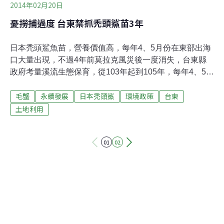
2014年02月20日
憂撈捕過度 台東禁抓禿頭鯊苗3年
日本禿頭鯊魚苗，營養價值高，每年4、5月份在東部出海
口大量出現，不過4年前莫拉克風災後一度消失，台東縣
政府考量溪流生態保育，從103年起到105年，每年4、5月
份太麻里溪以南溪流禁止捕撈日本禿頭鯊魚苗。台東縣政
毛蟹
永續發展
日本禿頭鯊
環境政策
台東
府農業處處長吳慶榮表示，如果這段期間捕撈，經勸阻繼
續採捕的話，會依照漁業法65條罰3萬到15萬。台東縣政
土地利用
府表示，日本禿頭鯊魚苗的繁殖季節，也剛好是毛蟹溯溪
回上游生長的 時間，因此也一併將毛蟹列入禁捕，呼籲民
01
02
眾千萬不要違法捕捉。