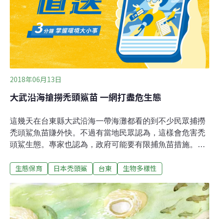
2018年06月13日
大武沿海搶撈禿頭鯊苗 一網打盡危生態
這幾天在台東縣大武沿海一帶海灘都看的到不少民眾捕撈
禿頭鯊魚苗賺外快。不過有當地民眾認為，這樣會危害禿
頭鯊生態。專家也認為，政府可能要有限捕魚苗措施。日
本禿頭鯊原本在4、5月間大量洄游到大武外海，可是2018
生態保育
日本禿頭鯊
台東
生物多樣性
年卻延到6月才看到魚苗，聞風而來的民眾，趕快加入捕
撈，溪裡甚至有人架設固定網。有當地民眾認為一網打盡
的捉法，會嚴重破壞生態，在網路上呼籲拒吃。專家也認
為，現在各種魚苗都愈來愈少，政府可能有必要採取限捕
的措施。大武鄉民謝藍保表示，「他們在捕撈的時候，是