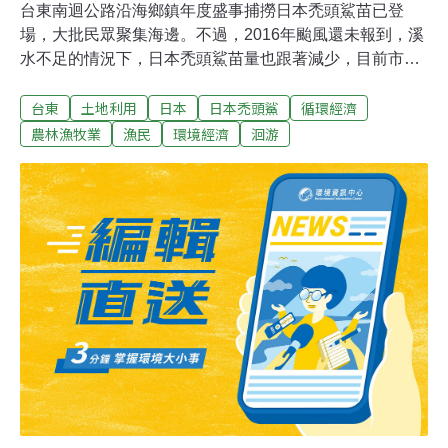
台東南迴公路沿海鄉鎮年度盛事捕撈日本禿頭鯊苗已登
場，大批民眾聚集海邊。不過，2016年颱風還未報到，溪
水不足的情況下，日本禿頭鯊苗量也跟著減少，目前市售
價格從每台斤從300元漲到500元，供不應求。「水少，魚
台東
土地利用
日本
日本禿頭鯊
循環經濟
苗不來，幾乎無苗可撈」漁民劉守治表示，溪水量大小影
響日本禿頭鯊苗洄游上岸，現在都快7月了，颱風又沒
農林漁牧業
漁民
環境經濟
洄游
來，加上一直大熱天，溪水量變小，這幾天下海收獲不
多，1天能抓個2、3斤就不錯。每年5月開始，是南迴沿線
民眾捕撈日本禿頭鯊的季節，尤其颱風過後、溪水暴漲
時，日本禿頭鯊苗洄游大發生，民眾1個晚上捕撈個10幾
斤都沒問題，對補貼家用很有幫助。目前由於日本禿頭鯊
苗量少，1台斤白色透明魚苗價格已從300元漲到500元，
灰色魚苗也從250元漲到350元，仍是供不應求；海產餐廳
業者古明杰說：「日本禿頭鯊苗很多人愛吃，貨源一到，
馬上就被買光」。