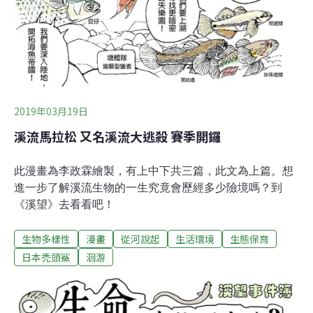
2019年03月19日
溪流馬拉松 又名溪流大逃殺 賽季開鑼
此漫畫為李政霖繪製，有上中下共三篇，此文為上篇。想
進一步了解溪流生物的一生究竟會歷經多少險境嗎？到
《溪望》去看看吧！
生物多樣性
漫畫
從河說起
生活環境
生態保育
日本禿頭鯊
洄游