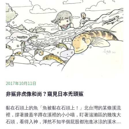
學是可以當飯吃嗎？每天為了一個紅筆寫的分數在那邊拼
拼拼…，其實考再爛天也不會塌下來吧。」運將拾起一塊
很大的石頭端詳著。 「ㄟ你該不會要丟那塊石頭吧？整條
溪的魚都被你嚇死光光。」 「嘿嘿，我是要讓你看看，我
的數學考卷就是長這樣。」 運將手上的石頭，上面覆滿乾
土般的物質，還有一道一道斜的、交叉的刮痕，就像老師
用紅筆劃著代表「答錯」的痕跡，還愈劃愈激動的樣子。
「還真是一看就懂。」智怪接過那塊石頭，放
2017年10月11日
非鯊非虎像和尚？窺見日本禿頭鯊
黏在石頭上的魚「魚被黏在石頭上！」北台灣的某條溪流
裡，撐著膝蓋半蹲在溪裡的小小喵，盯著湍瀨區的幾塊大
石頭，看得入神，渾然不知半個屁股都泡進冰涼的溪水裡
了。 「這是日本禿頭鯊，牠們是自己跳上來黏住的喔。」