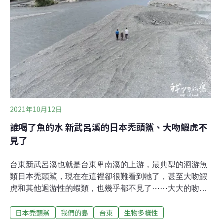
個前深後淺的弧，潭身左右剖面也像碗一般，從最深的潭
心，到透出水下石塊的邊緣，晴空下的藍、陰天時的墨，
都展現有層次的豐富之美。最深的潭頭將是久旱時重要的
避暑區，儘管它底部因為是構造物基座，沒有太多孔隙。
潭腰左側緩流的積沙區，碎食的豆仔魚、雙邊魚聚集。偏
流心的右側岸緣，大石塊參差地露出成高高地低的石林，
島鯻們穿梭巷弄走走停停地找吃的，洄游幼魚的路隊就沿
著最邊邊走，路上還有塘鱧埋伏著。潭尾漸淺陽光充足，
禿頭鯊和枝牙鰕虎忙著刮食矽藻；接著又出現較
2021年10月12日
誰喝了魚的水 新武呂溪的日本禿頭鯊、大吻鰕虎不
見了
台東新武呂溪也就是台東卑南溪的上游，最典型的洄游魚
類日本禿頭鯊，現在在這裡卻很難看到牠了，甚至大吻鰕
虎和其他迴游性的蝦類，也幾乎都不見了⋯⋯大大的吻
部、眼睛旁邊兩道明顯的條紋，這是大吻鰕虎。鈍鈍的頭
日本禿頭鯊
我們的島
台東
生物多樣性
部、身上明顯的斑馬紋，這是日本禿頭鯊。這兩者都是常