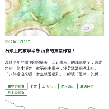
24小時一直在捕撈，這個非常恐佈。」成大水科技中心副
主任邱郁文也強調，「我覺得這個應該要管理，要把大部
份的魚苗，讓牠回到原來的河川裡面。」台東縣農業處副
處長許家豪表示，「這一部份我們會再跟當地的居民，來
開會做幾次座談會。」台東縣政府表示，曾在103年公告
禁捕禿頭鯊3年，2017年又重新開放。可是專家認為，政
府應該從捕撈時間和溪流整治工法來全面
2017年11月22日
石頭上的數學考卷 蔬食的魚請作答！
溪畔少年的煩惱戲院播著「回到未來」的那個夏至，東北
角的一條小溪旁，微弱的南風中，漫著溫溫的泥土味。
「八婷還沒來喔，女生就愛遲到。」綽號「運將」的黝黑
少年說，順手拾起一顆石頭用力擲進溪中，霎時水花飛
生物多樣性
水文
土地利用
從河說起
生態保育
濺、水下幾十個黑影放射竄開。 「嗯啊。」相貌斯文，綽
號「智怪」的少年，因為畢業考數學科一個計算題多寫了
日本禿頭鯊
一個零，耿耿於懷，蹲在水邊鎖著眉望著潺潺流逝的溪水
應答道。 「說你跟八婷啊，你們這些好學生太奇怪了，數