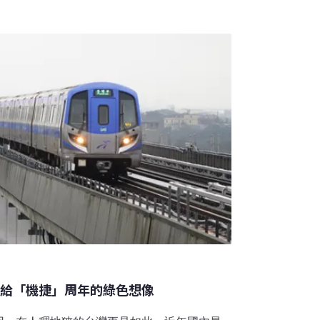
市，計畫在2021年完工通車，桃園航空城捷
周邊的住戶反彈激烈，而先將該站剔出計畫，今
戶地主尚未點頭，其中3戶更持不同意參與開發
現場提出反對意見。不過，這次進入大會時，
開發面積後，目前已無住戶反對，剩下的3戶雖
多少錢，主要是價格的問題，但要明確知
獻給「機捷」周年的綠色想像