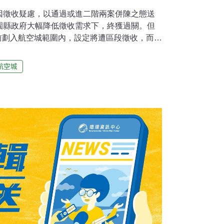
因徵收疑慮，以通過或進二階兩案併陳之態送
園縣政府大幅降低徵收需求下，終獲過關。但
前劃入航空城範圍內，設定將遭區段徵收，而無
居民感到憂心，不知自身權益何在。因此環評
等區若日後劃出航空城範圍，應比照之前爭議較
航空城
辦意見調查、說明會等談判。而G14是否能劃出航
盼桃捷綠線盡快動工 副縣長、立委到場爭取桃
下段有12.5公里、高架段15.3公里，將設21
、高架車站11座，另設有2個機廠。此線規劃為
空城特定區之機場聯外捷運站起，經菓林都市
越高速鐵路，於中山高速公路北側由高架轉入地
桃園市中正路往南行經中正藝