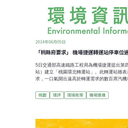
2014年06月05日
「桃縣府要求」 機場捷運轉運站停車位過
5日交通部高速鐵路工程局為機場捷運提出第四
站）建立「桃園環北轉運站」。此轉運站雖表
求，一口氣開出遠高於轉運需求的數百席汽機
慮，要求補充整個計畫與原有土地使用計畫的
責管理後再送審。原環評以「桃園都會區大眾捷
桃園
環評
環境政策
機場捷運
獲通過，其中A21於2010年第二次環差時由
站」原環評當時並未提出車站面積跟配置計畫
此次提出變更，則是在A21站範圍內設置轉
運將於年底通車，高鐵局表示，A21站距中壢
捷運接駁與旅客服務需求而設立轉運站。轉運站