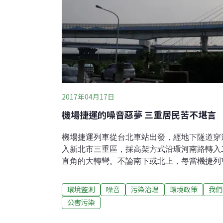
2017年04月17日
機場捷運的噪音惡夢 三重居民苦不堪言
機場捷運列車從台北車站出發，經地下隧道穿
入新北市三重區，採高架方式沿環河南路轉入
直角的大轉彎。不論南下或北上，每當機捷列
製造出很大的噪音。從2015年開始動態測試
民，每天都會受到機捷噪音干擾。今年正式通
環境監測
噪音
污染治理
環境政策
我們
從清晨4點多發出第一班巡軌列車之後，早上6
公害污染
點各有八個班次從南北對開，現在不到5分鐘
居民苦不堪言。新北市三重區居民張小姐抱怨