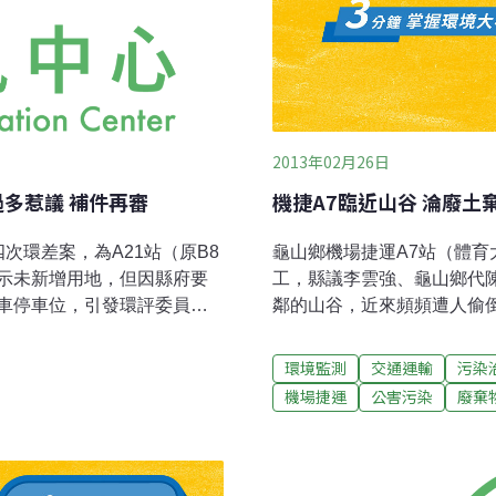
2013年02月26日
多惹議 補件再審
機捷A7臨近山谷 淪廢土
次環差案，為A21站（原B8
龜山鄉機場捷運A7站（體
示未新增用地，但因縣府要
工，縣議李雲強、龜山鄉代
車停車位，引發環評委員疑
鄰的山谷，近來頻頻遭人偷
變更等資料，並釐清相關權
游水源。A7站區段徵收的土
運系統規劃」在2001年1月
頃，由內政部土地重畫工程
環境監測
交通運輸
污染
B8更名。「只是說要有一個
程整地施工。李雲強表示，
機場捷運
公害污染
廢棄
，亦無設置轉運站的計畫，
鄰近新北市的山谷，尤其A
運站，但並未新增用地。機場捷
偏僻，近幾月遭不法業者偷
市區有3公里遠，基於通車後
下游水源。陳龍芳表示，去
開發面積佔地1.52公頃
區內用地遭業者亂倒垃圾廢