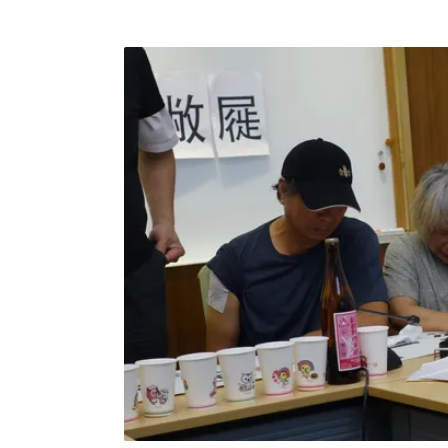
南國中，因緊鄰殯葬專用區，長期受噪音及空
屆時將規劃1處2.5公頃用地供該校遷建；除此之
土地供興建社會住宅，以及保留2.2公頃的埤