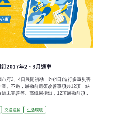
訂2017年2、3月通車
市府3、4日展開初勘，昨(4日)進行多重災害
作業。不過，履勘前還須改善事項共12項，缺
收編未完善等。高鐵局指出，12項履勘前須改
，預計12月底前報請交通部辦理履勘。若履勘
可，預定明年（2017）2、3月通車。桃捷公
交通運輸
生活環境
北站預辦登機和行李託運，由華航與長榮服
，但考量初期要培養民眾養成習慣，機捷通車
將不收費，由交通部全額補貼。機捷初勘工作先