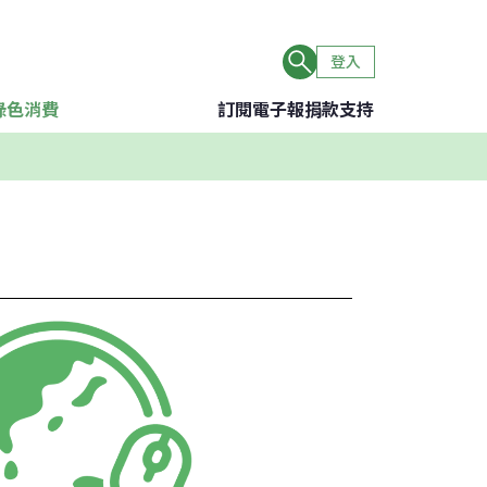
登入
綠色消費
訂閱電子報
捐款支持