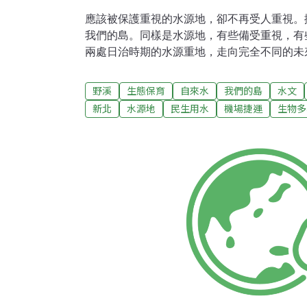
應該被保護重視的水源地，卻不再受人重視。
我們的島。同樣是水源地，有些備受重視，有
兩處日治時期的水源重地，走向完全不同的未來
不容易。當年日本總督府為了取得陽明山的水
十多公里長的系統，目前仍在運作，成為台灣
野溪
生態保育
自來水
我們的島
水文
持水源潔淨，平時受到嚴謹保護。從2003年
新北
水源地
民生用水
機場捷運
生物多
會在世界水資源日，舉辦天母水道祭，其中最
的踩街活動。天母水道祭。攝影：張光宗。圖
陽明山水源地備受重視，在新莊十八份坑溪畔
是條從林口台地流向新莊的小溪，日治時代新
1933年，建起這座新莊最早的自來水廠，供
續運作到1976年。停用後，設施日漸老舊，1
公園，保留