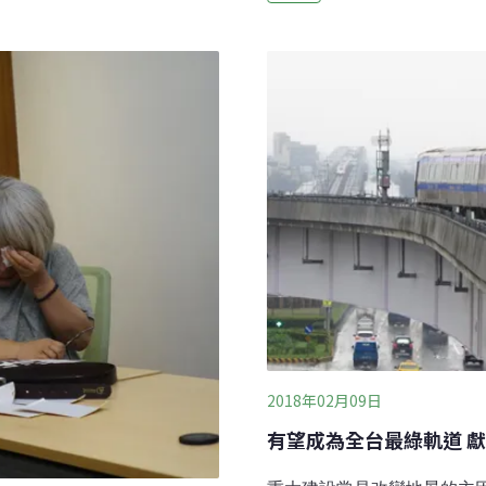
污影響導致就學環境不佳，
園鄉、蘆竹市、桃園市及八德
外，也將規劃1處0.66公頃
運線。不過，當時由於G09
塘作為公園。
年6月的小組初審時，仍有5
的態度，甚至有民間團體到
桃市表示，經過溝通與下修
未點頭，但是想知道能拿得
2018年02月09日
有望成為全台最綠軌道 