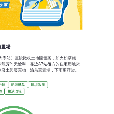
棄置場
育大學站）區段徵收土地開發案，如火如荼施
陳龍芳昨天檢舉，靠近A7站後方的住宅用地緊
倒廢土與廢棄物，淪為棄置場，下雨更汙染下
地，其中住商、合宜住宅用地總共約186公
處主辦，目前整個區域建物拆除，進行公共工
治理
能源轉型
環境政策
A7站區區段徵收土地面積大，站區不少土地是
物
生活環境
7站後方、長庚大學後方山坡交界的山谷，地處
倒廢土或廢棄物，引起下游居民檢舉雨後汙染
年底，桃園縣、新北市交界處，就曾查獲A7站
土汙泥，最近又陸續有龜山鄉民檢舉，靠近長