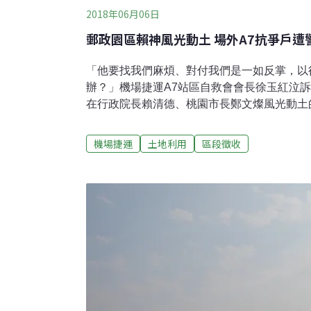
2018年06月06日
郵政園區賴神風光動土 場外A7抗爭戶遭
「他要找我們麻煩、對付我們是一如反掌，以
辦？」機場捷運A7站區自救會會長徐玉紅泣
在行政院長賴清德、桃園市長鄭文燦風光動土
當的行為。徐玉紅的先生黃世雄只是拿著相機
人行道上遭警方四腳騰空抬起，一陣掙扎後重
機場捷運
土地利用
區段徵收
傷，報告指出其右側肩韌帶扭傷，目前手仍無
就是強盜、政府就是流氓！」6日上午民間團
方不成比例的執法，擔心未來更多的陳抗民眾
對人民財產的掠奪。A7開發案以區段徵收方
走完土地徵收審議程序，政大地政系教授徐世
收案，不但牽涉到葉世文收賄弊案，其「預標
權，也就是說當您在家中安靜坐著，手上還擁
卻已經把你的土地標售給建商