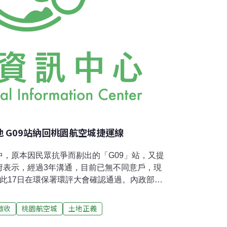
 G09站納回桃園航空城捷運線
，原本因民眾抗爭而剔出的「G09」站，又提
府表示，經過3年溝通，目前已無不同意戶，現
此17日在環保署環評大會確認通過。內政部次
民眾能參加開發或協議價購作為最優先的處
線在2014年通過環評，全長27.8公里，有
徵收
桃園航空城
土地正義
、高架車站11座）。將與台北捷運銜接，行經大