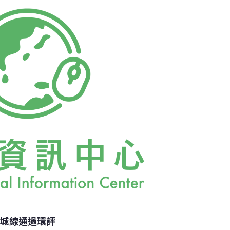
章等資料文件檢視，再前往機捷重要轉運與端
中心）視察，昨日(4日)並於列車行駛體育大
（A6站）途中，模擬車廂發生縱火，導致斷電
行方式進入泰山貴和站，並須緊急疏散列車旅
空城線通過環評