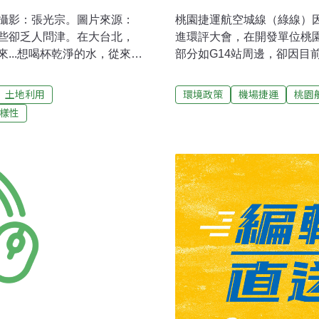
攝影：張光宗。圖片來源：
桃園捷運航空城線（綠線）
些卻乏人問津。在大台北，
進環評大會，在開發單位桃
...想喝杯乾淨的水，從來都
部分如G14站周邊，卻因目
，建置草山水道系統，這套
相關說明會等討論，讓當地
第一個系統性古蹟。為了維
結論特別附帶條件，若G14
土地利用
環境政策
機場捷運
桃園
起，草山生態文史聯盟每年都
大的G9、G10、G11站舉
樣性
熱鬧的，就是串連當地學校
空城，17日下午便見分曉。
片來源：我們的島。有別於
捷綠線全長27.8公里，其中地
的水源地，卻奄奄一息。這
個車站，其中地下車站10座
莊街長阿久根爭取經費，在
中運量系統，路線自北端航
應新莊泰山一帶民生用水，持
計畫區、接台4省道高架跨
999年整建為現在的生態親水
下，穿越中山高速公路，沿