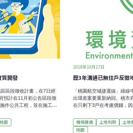
2018年10月17日
實質開發
歷3年溝通已無住戶反徵地
地區區段徵收計畫，在7日經
「桃園航空城捷運線」綠線中
府預計在11月初公告區段徵
出環差案要重新納回。桃市
場施作公共工程，並在施工後2
在只剩下3戶在考慮價錢，因
站（環北站）鄰近經濟活動熱絡
長林慈玲強調，桃市務必以
3月捷運通車後，帶動周邊地區
理，最後一步才是走到徵收。綠
桃園
機場捷運
土地利用
土地
府表示，本案範圍北側的興
21座車站（地下車站10座
桃園