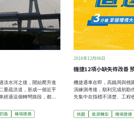
2016年12月06日
機捷12項小缺失待改善 預
過淡水河之後，開始爬升進
機捷通車在即，高鐵局與桃園
二重疏洪道，形成一個近乎
演練測考後，順利完成初勘
車經過這個轉彎路段，都會
失集中在指標不清楚、工程
以來，住在這個區域的三重居
善事項若經委員複檢且通過
車以後，情況越來越嚴峻，
通過，桃捷公司就取得營運許
的島
機場捷運
桃園
能源轉型
機場捷運
點到晚上12點，平均每個整
司表示，機捷通車後可在台
就有一列列車呼嘯而過，沿線
務，相關費用目前尚未訂定
，列車半夜12點多還在跑，
後的前2年，預辦登機服務