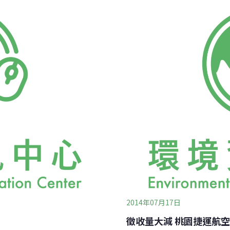
間只有3、4個小時，誰受得
就工程施工、測試及營運規
安眠藥才能睡著，年輕人更
末站，以及青埔機廠（含行控
戶都搬走了。三重區成功里
學站（A7站）往泰山貴和站
音影響的將近1000戶，大
致列車失去動力，只能以滑
客。桃
2014年07月17日
徵收量大減 桃園捷運航