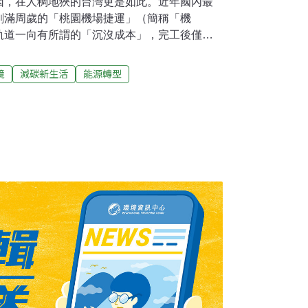
因，在人稠地狹的台灣更是如此。近年國內最
剛滿周歲的「桃園機場捷運」（簡稱「機
軌道一向有所謂的「沉沒成本」，完工後僅能
對環境的改變更是不可逆。因此機捷沿線23座
桃三縣市地貌，更會對周遭人文與地理景觀造
境
減碳新生活
能源轉型
搭乘的經驗，歸納機捷帶來的三種地景變化，
議題和環境關懷，也期盼讓國人等待20年、營
發揮更多運輸功能以外的社會效益。台北車站
）：鐵皮＋綠廊的衝突美從台北車站出發、途經
除了台北車站，其餘5站皆為高架，沿途矗立支
一帶開發甚早，使得機捷無法以最短距離遁入
過高樓、甚至橫過民宅。在此路段，旅客可感
變