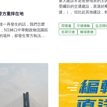
重大建設常是改變地景的主
受矚目的交通建設，莫過於
捷」）。但比起其他建設，
警方重摔在地
提供運輸、難做其他用途，
車站和軌道，除了改變北北
後一再發生的話，我們怎麼
用電量
交通運輸
生活環
成衝擊。以下，筆者以自身
訴，5日林口中華郵政物流園區
低碳交通
機場捷運
除了想讓軌道建設連結公共
的場外，卻發生警方執法過
運屆滿一周年的機捷，未來
、陳情書還在口袋裡，就在
（A1）到泰山貴和站（A6
重摔在地上，經林口長庚驗
三重、新莊到泰山，這一段
法舉高、腰部疼痛。「政府
撐軌道的巨大梁柱，偏偏這
體出面譴責痛批，除了批判警
市區，必須拐好幾個彎、閃
遭粗暴對待，更批區段徵收
受台北住商林立的大廈，轉
式，一年半時間就從都市計劃
榮指出，這個史上最快的徵
售」制度更是嚴重侵害人
有土地及建物所有權，政府