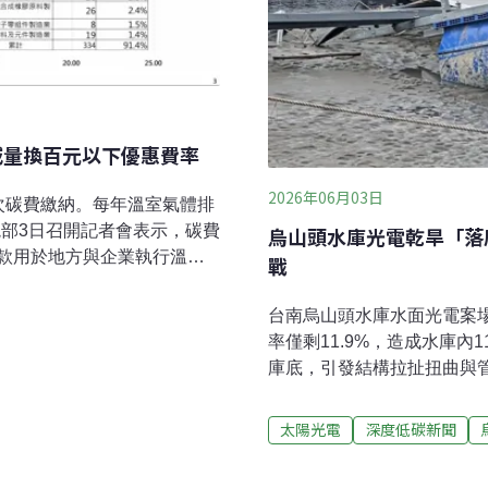
主減量換百元以下優惠費率
2026年06月03日
次碳費繳納。每年溫室氣體排
環境部3日召開記者會表示，碳費
烏山頭水庫光電乾旱「落
款用於地方與企業執行溫室
戰
示，未來將持續評估碳費費
此外今年底將試行台版總量
台南烏山頭水庫水面光電案場
。402廠自主減量 換取百
率僅剩11.9%，造成水庫內
首期碳費已全數完成申報與繳
庫底，引發結構拉扯扭曲與
0家企業、共461廠。氣候變
底並不罕見，罕見的是極端
123廠、總額22億元奪下榜
未來他建議，水庫管理單位
太陽光電
深度低碳新聞
廠，繳納6.3億元；而屬於高
水位變化資訊。水庫蓄水率
3億元。今年因應中東情勢，環
期中南部部分水庫水情告急