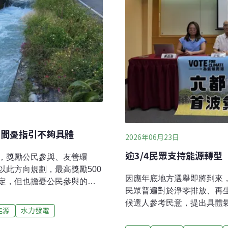
民間憂指引不夠具體
2026年06月23日
，獎勵公民參與、友善環
此方向規劃，最高獎勵500
因應年底地方選舉即將到來
定，但也擔憂公民參與的部
民眾普遍對於淨零排放、再
手。主打三大核心價值 不
候選人參考民意，提出具體
內多元綠能，經濟部能源署啟
能源
水力發電
而選」平台，統整氣候民意
水力發電。經濟部本月3日公
台灣民眾高度支持能源轉型