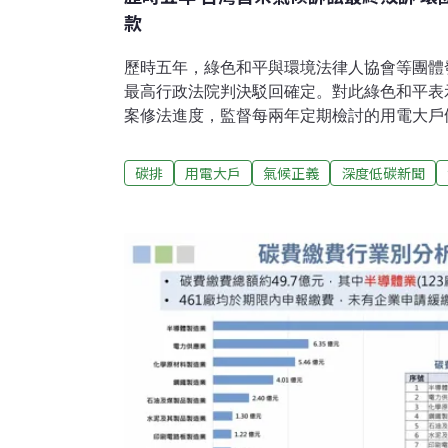
款
歷時五年，綠色和平與環境法律人協會等團體
最高行政法院判決駁回確定。對此綠色和平表
案修法進度，監督每兩年定期檢討的用電大戶
高行政法院：人民無公法上請求權俗稱「用電
展條例》第12條與相關子法於2021年上路
碳排
用電大戶
氣候正義
深度低碳新聞
需負起使用再生能源責任。根據經濟部能源局
之電力用戶應設置再生能源發電設備管理辦法》
（kW）以上之企業，需於5年內設置10%再
備、購買綠電、繳納代金等方式替代。