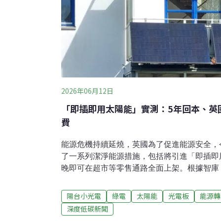
2026年06月12日
「即插即用太陽能」實測：5年回本、英國
費
能源危機持續延燒，英國為了促進能源安全，今（
了一系列潔淨能源措施，包括將引進「即插即
晚即可在超市等零售通路全面上架。根據智庫《Car
「即插即用太陽能板」壽命大約15年，可望為
鎊（約新台幣4.6萬元）的電費，扣掉前期成本
陽台小光電
綠電
太陽能
光電板
能源轉
（約新台幣4656元）。什麼是即插即用太陽
深度低碳新聞
相比，即插即用太陽能板只有一兩片面板，方