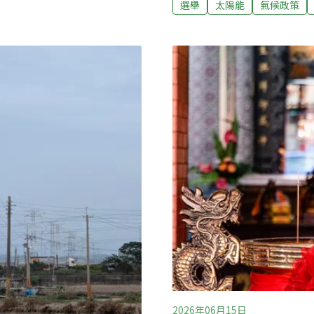
勵不同類別項目，引導小水
選舉
太陽能
氣候政策
選不到160天，關心氣候議
範獎勵辦法以「公民參與」、
與國際氣候團體合作，發起「為氣候
為獎勵項目，強調在地居
動。更與中研院合作進行網
，並建立具體之社區回饋機
各項氣候變遷衝擊當中，高達
求於規劃、開發與運行過程
浪」，次高的「極端降雨」也
生態影響最小化。複合利用
「未來5年內」就要為氣候
說，氣候衝擊已經不是下一
2026年06月15日