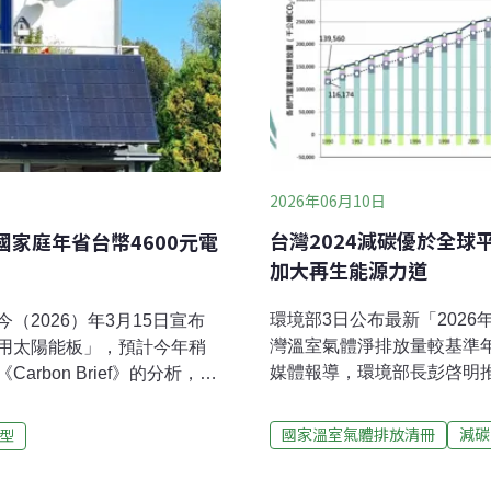
2026年06月10日
台灣2024減碳優於全球平
家庭年省台幣4600元電
加大再生能源力道
環境部3日公布最新「2026
2026）年3月15日宣布
灣溫室氣體淨排放量較基準年
用太陽能板」，預計今年稍
媒體報導，環境部長彭啓明推
bon Brief》的分析，
（10%）仍有一個百分比的
一般英國家庭節省共1100英
嗎？台灣氣候行動網絡研究中
，相當於每年節省110英鎊
國家溫室氣體排放清冊
減碳
型
勢描述，更應討論數字背後
能板？跟傳統屋頂型太陽能板
源，應正視再生能源進度減緩
便安裝在陽台、花園或其他