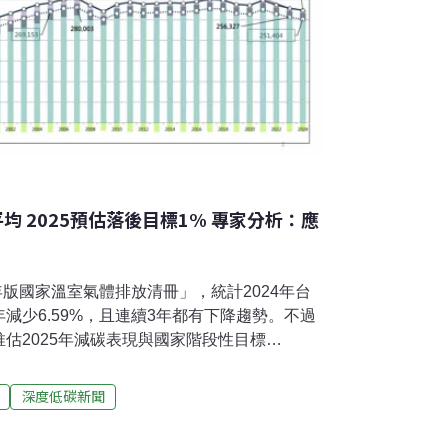
均 2025預估落後目標1% 專家分析：應
年版國家溫室氣體排放清冊」，統計2024年台
減少6.59%，且連續3年都有下降趨勢。不過
估2025年減碳表現與國家階段性目標
落後差距。我國2025減碳目標真有可能跳票
心（TCAN）總監趙家緯指出，不能僅單純趨
深度低碳新聞
的政策意涵，台灣未來減碳力道將仰賴再生能
的警訊，以對齊2030年碳排目標。環境部公