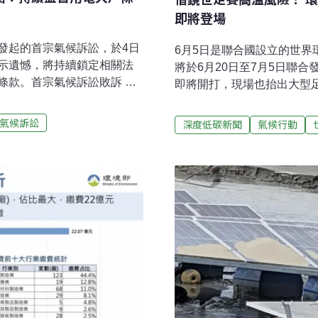
即將登場
發起的首宗氣候訴訟，於4日
6月5日是聯合國設立的世
示遺憾，將持續鎖定相關法
將於6月20日至7月5日聯
條款。首宗氣候訴訟敗訴 最
即將開打，現場也抬出大型
大戶條款」的《再生能源發
氣候危機已刻不容緩。台北
，規範一定契約用電容量業者，
排在萬華區，即因萬華為台
氣候訴訟
深度低碳新聞
氣候行動
訂定的《一定契約容量以上
生活。「台灣氣候行動週」
，電力契約容量達5000瓩
案主任忻儀指出，「今年5月
生能源裝置容量，或以儲能設
熱島效應，到晚上都還有3
都沒有地方可以去。」氣候
走」遊行，今年將擴大規模
公民，更積極回應氣候挑戰。
動網絡研究中心（TCAN）
最大的