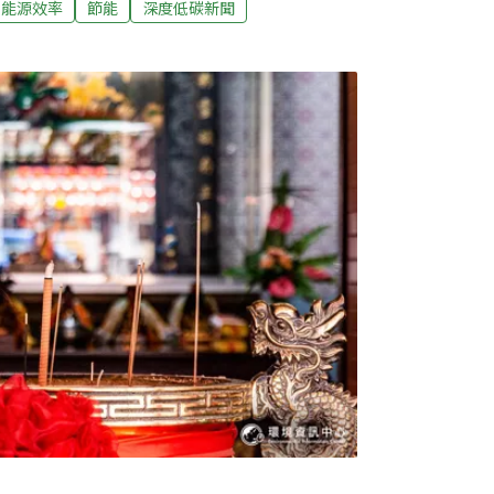
能源效率
節能
深度低碳新聞
題的民間團體氣候對策協會、媽媽氣候行動聯盟
而選」（Vote for Climate） 倡議活
路民調。氣候對策協會執行長黃業棠分析，在
35%民眾表示最有感的是「極端高溫、熱
有23%。另外，有52.4%民眾認為，自家在
變遷多付出成本。由此可見，對過半台灣人來
代的事，更是地方首長任期內的當務之急。