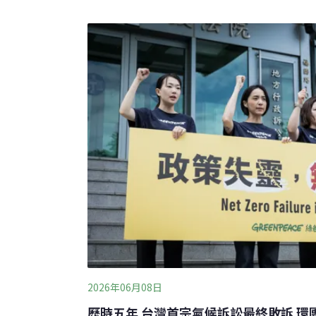
戶外空間，而且不需要另外配線，只要直接插
術早已在德國快速普及，官方記載的安裝量超過
達400萬套），就連法國、西班牙、荷蘭與美
表示，未來幾個月內，消費者就可以在Lidl和聖斯伯
等通路買到，目前EcoFlow公司是
2026年06月08日
歷時五年 台灣首宗氣候訴訟最終敗訴 