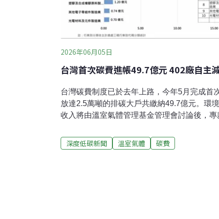
2026年06月05日
台灣首次碳費進帳49.7億元 402廠自
台灣碳費制度已於去年上路，今年5月完成首
放達2.5萬噸的排碳大戶共繳納49.7億元。
收入將由溫室氣體管理基金管理會討論後，專
氣體減量及氣候變遷調適。環境部長彭啓明表
率調升，高碳洩漏風險的係數也會一併調整；
深度低碳新聞
溫室氣體
碳費
管制碳交易（ETS）制度，以對接國家減量路徑
元以下優惠費率環境部3日召開記者會，宣布
納，收入高達49.7億元。應繳碳費對象包含24
遷署署長蔡玲儀分析繳費結構，其中半導體業以
首，占比高達44.4%；其次為電力供應業共19
碳排密度的鋼鐵與水泥業，38廠合計貢獻5.