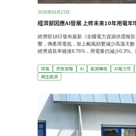
2026年06月22日
經濟部因應AI發展 上修未來10年用電年增
經濟部18日發布最新《全國電力資源供需報告
響，傳產用電低，加上颱風頻繁減少高溫天數
經濟成長率雖達8.76%，用電量仍減少0.3%
發展，經濟部也上修未來10年（2026～20
年1.7%調升至2.5%。未來10年用電年增率上
用電
燃氣發電
AI
能源轉型
AI電力荒
18日舉辦記者會公布最新《全國電力資源供需
再生能源
成長率達8.76%，但用電負成長0.3%。能源
成長來自電子零組件與半導體產業，其「電力
的附加價值）較高，雖帶動高經濟成長，但用
關稅影響，傳統產業生產動能衰退，也降低用
候因素，去年7～8月間颱風頻繁，高溫天數
如預期飆高。