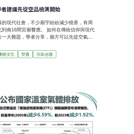
學者建議先從空品檢測開始
漲的現代社會，不少廟宇紛紛減少燒香，有周
到南16間宮廟響應。 如何在傳統信仰與現代
方一大難題，學者分享，廟方可以先從空氣品
像是健康檢查的第一步，讓工作人員與信眾對
善行動。宮廟吹起減香風 顧空品護健康宮廟減
傳統文化
焚香
污染治理
，越來越多自願加入減少燒香的行列，《今周
10日舉辦「守護呼吸健康、全民減少燒香行
多家宮廟加入響應，包含台北艋舺龍山寺、台
、內門紫竹宮、路竹天后宮等等，已達16間宮
學研究所特聘教授陳保中指出，新加坡的研究
血管疾病如中風、心肌梗塞，甚至腎臟病風險
至6成民眾有在家中燒香的習慣，這類室內燒香