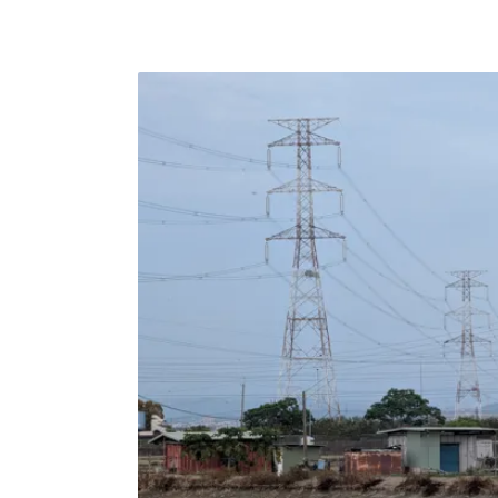
告實施「小水力發電示範獎勵辦法」，透過獎
力發電設計，獎勵金額最高可達500萬元。示
「友善環境」、「複合利用」三大核心價值作
民、社區團體或其他利害關係人進行交流合作
制或共同利益分享模式。在友善環境方面，要
採取改善保護措施，將對周邊周邊環境及自然
則是要求案場除了發