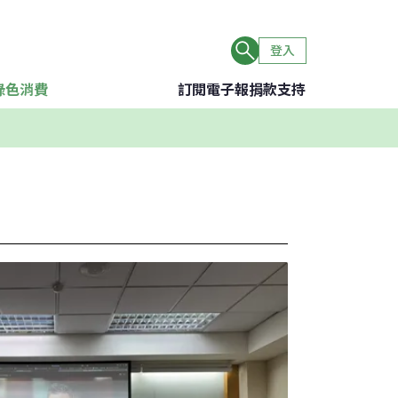
登入
綠色消費
訂閱電子報
捐款支持