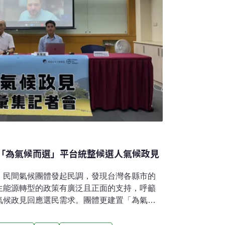
逾3/4民眾支持能源轉型 「為氣候而選」平台統整候選人氣候政見
，民間氣候團體發起民調，發現台灣各縣市的
生能源轉型的政策有廣泛且正面的支持，呼籲
氣候政見回應選民需求。團體更建置「為氣候
與民調鄉鎮地圖，也蒐羅候選人的政見表態。
 美學者驚：全國有一致共識距離年底九合一大