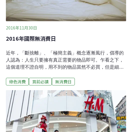
2016年11月30日
2016年國際無消費日
近年，「斷捨離」、「極簡主義」概念逐漸風行，倡導的
人認為：人生只要擁有真正需要的物品即可。乍看之下，
這個道理不證自明，用不到的物品當然不必買，但是細數
家中物品，大多數人可能都有一些囤積多年、總想著「大
綠色消費
買前必讀
無消費日
概某天會用到」的東西；而每次面對降價優惠，也許仍會
不小心下手買了這類物品，再度把整個屋子佔滿。或許是
因為買東西太便利了？2016年美國網路購物節（Cyber
Monday）預估銷售額將比去年多12%，在為期兩周的活
動「吸金」3億美元。身處網路時代，人們只需要在家動
動手指就能購物，但也常後悔退貨，例如中國雙11購物活
動後，30天內就有高達4%的退貨率，耗費許多物流往返
運送、以及包裝材的環境成本。早在1992年，就有人對日