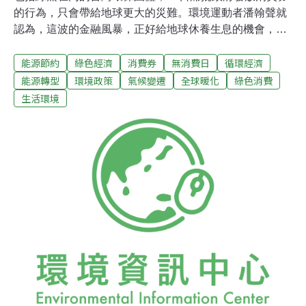
的行為，只會帶給地球更大的災難。環境運動者潘翰聲就
認為，這波的金融風暴，正好給地球休養生息的機會，政
府不該在這時鼓勵民眾過度消費(Taipei Times 19-Nov-
能源節約
綠色經濟
消費券
無消費日
循環經濟
08)。富國生活方式 影響抗暖成效環團的訴求，讓消費與
氣候變遷的議題，彼此作了連結。無獨有偶，全球溫室氣
能源轉型
環境政策
氣候變遷
全球暖化
綠色消費
體排放最多的中國，其國務院總理溫家寶兩周前也在一場
生活環境
與暖化相關的會議上表示，富有國家的人民，應該要放棄
他們不永續的生活方式，並應協助窮國來面對氣候變遷所
帶來的問題(Reuters 7-Nov-08)。