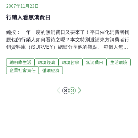
2007年11月23日
行銷人看無消費日
編按：一年一度的無消費日又要來了！平日催化消費者掏
腰包的行銷人如何看待之呢？本文特別邀請東方消費者行
銷資料庫（iSURVEY）總監分享他的觀點。 每個人無可
避免的一定要當消費者，幾乎無時無刻都在消費，即使是
聰明綠生活
環境經濟
環境哲學
無消費日
生活環境
在晚上睡覺的時候，別以為沒有白日的清醒就沒有在消
費，睡覺的床、枕頭、棉被、鬧鐘…等，甚至於連屋子牆
企業社會責任
循環經濟
壁上的油漆也是消費而來的。若沒有了消費，很難想像那
種生活會是什麼情景，大概只能像原始人，群居在山上的
01
02
洞穴，用石頭作成的武器捕獵，生個營火烤食，用樹葉當
褲子。一切回到最原始最為自然的生活，也許這樣就不用
消費了。 消費，是人性。