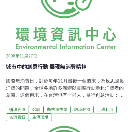
市裡都充斥著不必要做的工程，只是要消耗預算。例如拆
掉圍牆的二二八公園，公燈處就一定要發包出去作一些健
康步道，把工程款消耗掉；再舉行道樹為例子，為什麼長
的好好的樹每幾個月一定要修剪一次，不能讓他們維持自
己的樣子
2008年11月27日
城市中的創意行動 展現無消費精神
國際無消費日，訂於每年11月最後一個週末，為反思過度
消費的問題，全球各地許多團體以實際行動喚起消費者的
意識。這個週末，在台灣也有一群人，舉行創意活動：無
消費日好朋友工作隊的蔬果超人城市游擊行動、臺北市榮
循環經濟
公園
農林漁牧業
環境經濟
土地利用
星公園的社區野餐行動，讓民眾藉以思考社會消費主義至
上所造成的資源耗損。無消費日好朋友工作隊從2001年開
無消費日
生活環境
始與全球同步，在台灣推動「無消費日」的活動。今年發
起「蔬果超人游擊隊」都市農耕活動，邀請民眾無消費日