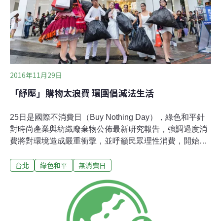
漸失控的消費主義提出質疑，加拿大藝術家泰德．戴夫
（Ted Dave）創立無消費日（International Buy Nothing
Day），在感恩節過後舉辦了各種「無消費日運
2016年11月29日
「紓壓」購物太浪費 環團倡減法生活
25日是國際不消費日（Buy Nothing Day），綠色和平針
對時尚產業與紡織廢棄物公佈最新研究報告，強調過度消
費將對環境造成嚴重衝擊，並呼籲民眾理性消費，開始減
法生活。綠色和平專案主任羅可容表示：「快速時尚的崛
台北
綠色和平
無消費日
起讓愛打扮的人有了更多便宜的選擇，但大量生產的低價
衣物卻造成了嚴重的環境衝擊。買得少、買得好，才是精
明消費者應有的態度。」全球各地有許多民眾開始反思過
度消費的意義，1992年加拿大藝術家Ted Dave發起了「不
消費日」活動，在11月的最後一個週末，呼籲民眾放下物