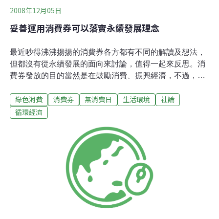
2008年12月05日
妥善運用消費券可以落實永續發展理念
最近吵得沸沸揚揚的消費券各方都有不同的解讀及想法，
但都沒有從永續發展的面向來討論，值得一起來反思。消
費券發放的目的當然是在鼓勵消費、振興經濟，不過，既
然要鼓勵消費、振興經濟，為何不同時提倡「綠色消費」
綠色消費
消費券
無消費日
生活環境
社論
來落實永續發展理念？ 首先，要落實綠色消費便必須有
「永續生產」的認知，以出版品為例，筆者日前在書店購
循環經濟
買了Thomas L. Friedman所寫的「Hot, Flat, and
Crowded」（世界又熱、又平、又擠）這本英文暢銷書，
書本內頁下方的標章格外醒目：「FSC」這個標章在環境
資訊電子報綜合外電報導的「軟木塞認證讓葡萄酒業邁向
永續之路」等文章中也曾出現過，引發了一個在消費時值
得大家重視的問題──我們消費的產品有經過永續生產的認
證嗎？ 「軟木塞」一文提醒了一個被社會大眾忽略的事實
──妥善選購葡萄酒可以落實永續發展理念，也就是說，選
購透過「生物多樣性及葡萄酒認同制」（Biodiversit