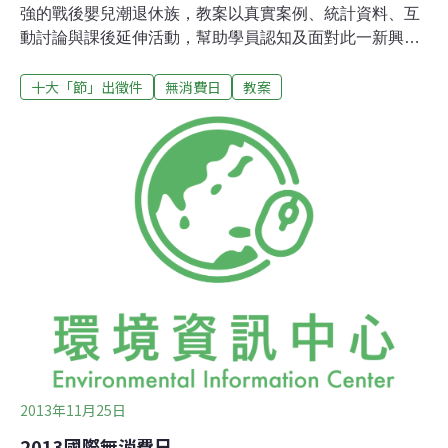
強的戰後嬰兒潮退休族，教案以真實案例、統計資料、互
動討論與課後延伸活動，幫助學員認知及面對此一新興趨
勢；進而將這波熟年消費狂潮轉化成更有意義的生命圓滿
十大「節」出徵件
無消費日
教案
歷程，同時亦減輕過度消費帶給地球環境的傷害。評審建
議雖主題與退休族群較相關，施教時仍可調整內容，增加
其他年齡族群作為上課對象，年輕子女亦可共同瞭解此議
題。閱賞．教案作品➤點此下載教案作品PDF檔本教案作
品出自「103年環境新聞及影片傳播專案工作計畫」，作
者同意採用創用CC「姓名標示─非商業性─相同方式分
享」 3.0 版台灣授權。意即，任何人得在遵守姓名標示、
非商業性用途、以相同方式分享的條件下，使用本作品。
2013年11月25日
2013國際無消費日