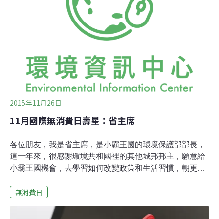
質的慾望，反思過度消費對於環境所帶來的衝擊。在許多
的購物促銷中，服飾向來名列最暢銷的產品，店家透過誘
人的折扣，使得民眾在衝動之下過度消費。根據綠色和平
德國辦公室的調查，成衣的銷售額從2002年的1兆美元，
成長到2015年的1.8兆，並且預期在2025年將達到2.1兆。
數據顯示，相較於15年前，每年每人平均購買的衣服增加
2015年11月26日
11月國際無消費日壽星：省主席
各位朋友，我是省主席，是小霸王國的環境保護部部長，
這一年來，很感謝環境共和國裡的其他城邦邦主，願意給
小霸王國機會，去學習如何改變政策和生活習慣，朝更友
善、和諧共存的方向發展。我知道我們小霸王國人民有些
無消費日
天真、驕傲，以致於很多時候只顧著實現我們先進的科技
和成就，忘了考量整體過程和製造出來的作品會不會對其
他城邦造成傷害、影響。如同下面這幅圖畫描繪的一般，