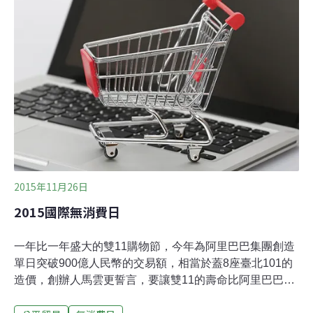
我們發現了可以用紙漿製作方便又清潔的衛生紙、免洗餐
具等物品，因此砍了很多森林，後來甚至發明了更便宜的
合成塑料來代替紙，於是森林越來越少，而垃圾卻越來越
多，多到蔓延至其他人的疆土，造成其他城邦居民的死
亡。事實是，我們對「方便」和「新鮮玩意」上癮了，每
一季的流行更是不能落後，促銷價太誘人而廣告會提醒我
們什麼叫更好的人生，於是我們不斷的購買、丟棄、購
買、丟棄，不想太多。身為小霸王國內環境保護指導者，
我決定要著手引導國內人民，主動修復與其他城邦之間的
友好
2015年11月26日
2015國際無消費日
一年比一年盛大的雙11購物節，今年為阿里巴巴集團創造
單日突破900億人民幣的交易額，相當於蓋8座臺北101的
造價，創辦人馬雲更誓言，要讓雙11的壽命比阿里巴巴還
長。臺灣的電商平台也不落人後地加入，讓雙11擴大成亞