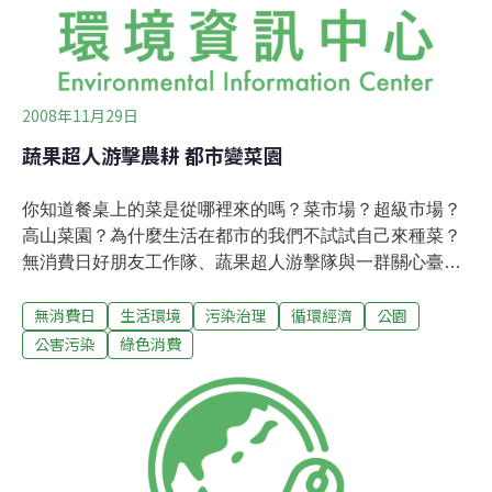
2008年11月29日
蔬果超人游擊農耕 都市變菜園
你知道餐桌上的菜是從哪裡來的嗎？菜市場？超級市場？
高山菜園？為什麼生活在都市的我們不試試自己來種菜？
無消費日好朋友工作隊、蔬果超人游擊隊與一群關心臺灣
環境永續發展的人今（11/30）天走上台北街頭，其中一名
無消費日
生活環境
污染治理
循環經濟
公園
行動者頭戴斗笠，身上掛滿樹葉和芒草，扮成「蔬果超
人」，利用國際無消費日 (International Buy Nothing Day)
公害污染
綠色消費
的機會向路人宣傳「無消費日」的理念。雖然說是遊行，
參與者不到20人，走到了公園旁的公園路燈管理處，蠻野
心足的文魯彬手舉無消費日海報說服值班警衛加入行動，
「我們覺得公園路燈管理處並不是在管理公園，而是在消
費公園。」針對這一點，文魯彬說，不只是公園，整個城