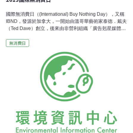
國際無消費日（(International) Buy Nothing Day），又稱
IBND，發源於加拿大，一開始由溫哥華藝術家泰德．戴夫
（Ted Dave）創立，後來由非營利組織「廣告剋星媒體基
金會」（Adbusters）接棒，持續推廣。在美加地區，11
無消費日
月的感恩節及12月的聖誕節讓年底充滿假期和節慶氣息，
同時這時也是商家大肆鼓吹民眾購物的季節，促銷活動往
往引發一連串不理智的購物狂潮，從感恩節隔天的「黑色
星期五」（Black Friday）開始，連鎖量販店、商場都會
延長營業時間，消費者更是不惜大排長龍，為了撿便宜而
摩肩擦踵，甚至到了人踩人、爆發口角、衝突的地步，在
以下影片中可清楚看見宛如暴動般的場景：（影片來源：
Jack Thompson on YouTube）