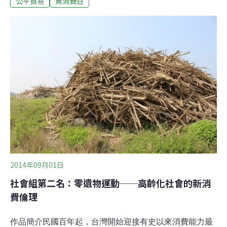
公平貿易
無消費日
洲戰場。在太平洋的另一端，美國正要迎接黑色星期五購
物狂潮，商家在感恩節結束的這一天大舉促銷，乘著聖誕
節前夕的消費需求，期待營收由紅轉黑。然而當消費者忙
著掏錢包的同時，另一群人選擇在十一月的最後一個周末
「無消費日」，扮成殭屍到賣場遊走，用空洞的眼神盯著
其他顧客，提醒他們「三思而後買」，或至少在仔細思考
後做更好的選擇。
2014年09月01日
社會組第二名：零遺物運動──高齡化社會的新消
費倫理
作品簡介民國百年起，台灣開始迎接有史以來消費能力最