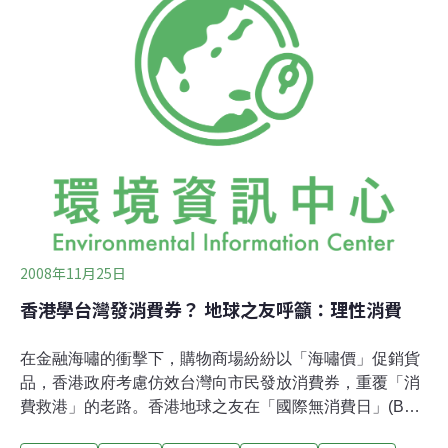
當天下午，自備可以隨手取得的菜苗前往二二八公園種
植。而「優懶風─秋天‧野餐與創意行動」由臺灣藝術市集
協會、天母生活創意市集等多個團體共同發起，11月30日
在榮星公園舉辦，將伴隨著慵懶的音樂，投入公園的懷
抱；沒有叫賣聲，只有日常生活的創意行動與日常中隱藏
在社區中發生的小活動。近來政府提昇經濟的處方籤，真
能為人民帶來幸福和快樂嗎？無消費日好朋友工作隊表
示，舉辦「蔬果超人游擊隊」都市農耕活動，希望
2008年11月25日
香港學台灣發消費券？ 地球之友呼籲：理性消費
在金融海嘯的衝擊下，購物商場紛紛以「海嘯價」促銷貨
品，香港政府考慮仿效台灣向市民發放消費券，重覆「消
費救港」的老路。香港地球之友在「國際無消費日」(Buy
Nothing Day)前夕，呼籲公眾在這經濟環境下更要理性消