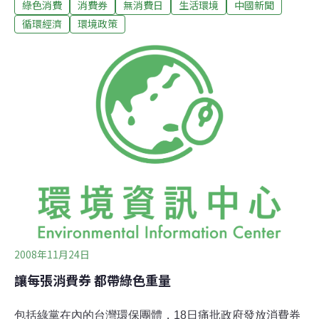
綠色消費
消費券
無消費日
生活環境
中國新聞
費，應買則買，勿被廣告宣傳蒙蔽，買了用不上的東西。
香港一田百貨一連五日的購物優惠日，首日吸引14萬消費
循環經濟
環境政策
者蜂湧而至。香港地球之友多名成員21日手持寫上「理性
消費」的紙牌，向打算搶購貨品的消費者提醒，希望在
「一折」、「半價」、「抵買」等亂眼昏花的宣傳看板前
保持清醒，選購真正需要的貨物，不要為買而買，否則最
後傷的是荷包，還製造大量無謂垃圾。香港地球之友表
示，趁大減價購物本是人之常情，然而，在這群情洶湧之
勢下，往往容易作出非理性的決定，而「衝動消費」，例
如買了些家中早已有的廚具，結果唯有丟棄舊有但仍簇新
的一套；又或是買了些客廳容不下的大電視等等。發言人
指：「是次行動並非針對一田，也不
2008年11月24日
讓每張消費券 都帶綠色重量
包括綠黨在內的台灣環保團體，18日痛批政府發放消費券