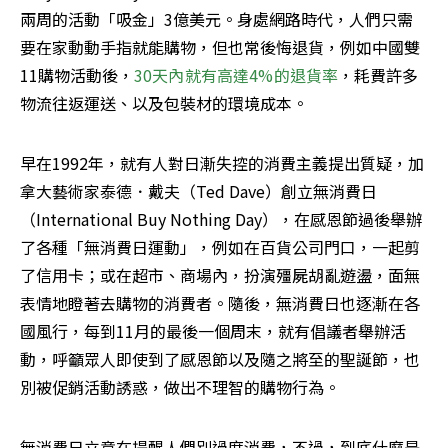
兩周的活動「吸金」3億美元。身處網路時代，人們只需
要在家動動手指就能購物，但也常後悔退貨，例如中國雙
11購物活動後，
30天內就有高達4%的退貨率
，耗費許多
物流往返運送、以及包裝材的環境成本。
早在1992年，就有人對日漸失控的消費主義提出質疑，加
拿大藝術家泰德．戴夫（Ted Dave）創立無消費日
（International Buy Nothing Day），在感恩節過後舉辦
了各種「無消費日運動」，例如在百貨公司門口，一起剪
了信用卡；或在超市、商場內，扮演殭屍胡亂遊盪，面無
表情地瞪著去購物的消費者。隨後，無消費日也逐漸在各
國風行，每到11月的最後一個周末，就有倡議者舉辦活
動，呼籲眾人即使到了感恩節以及隨之將至的聖誕節，也
別被促銷活動誘惑，做出不理智的購物行為。
無消費日立意在提醒人們別過度消費，不過，到底什麼是