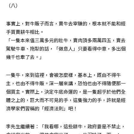
（八） 
事實上，對牛販子而言，賣牛去宰賺的，根本就不能和經
手買賣耕牛相比。 

「一隻本來值三萬多元的壯牛，賣肉頂多兩萬四五，賣去
駕駛牛車、拖犁的話，「做息人」只要看得中意，多出個
幾千也牽了去。」 
一隻牛，來到這裡，會被怎麼樣，基本上，既由不得牛
主，也由不得牛販。深一層來講，恐怕也由不得隨便那一
個買主。實際上，決定牛底命運的，是一隻超乎於他們全
體之上的，巨大而不可見的手，這隻強力的手，許就是經
濟學家們習稱的「經濟法則」吧！ 
李先生繼續著：「我看哪，這些耕牛，政府要是不禁止，