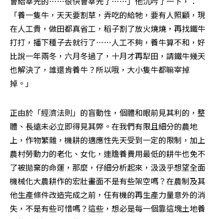
會給宰光的……很快會宰光了……」他沉吟了一下，：
「養一隻牛，天天要割草，弄吃的給牠，要有人照顧，現
在人工貴，做田都真省工，稻子割了放火燒燒，再找鐵牛
打打，播下種子去就行了……人工不夠，養牛算不和，好
比說一年兩冬，六月冬過了，十月才再犁田，請鐵牛幾天
也解決了，誰還肯養牛？所以哦，大小隻牛都嘛宰掉
掉。」 
正由於「經濟法則」的盲動性，個體和眼前見其利的，整
體、長遠未必立即得見其弊。在我們有限且細分的農地
上，作物繁雜，機耕的適應性先天受到一定的限制，加上
農村勞動力的老化、女化，連贍養費用最低的耕牛也免不
了被拋棄的命運，那麼，仔細分析起來，汲汲乎想望全面
機械化大農耕作的宏壯畫面不是有些架空嗎？在農制及其
他生產條件改造完成之前，任有機的再生產力量意外的消
失，不是有些可惜嗎？這些，想必是每一個靠這塊土地養