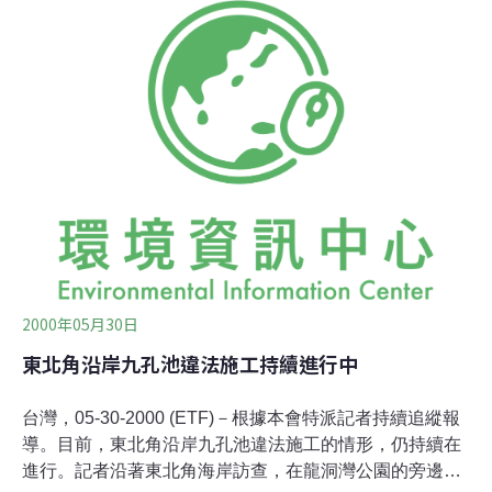
色乳汁；葉叢生枝端；核果卵形稍扁，成熟由綠轉紅轉
黑，狀似檬果，故名。[ 毒 ]雖狀似檬果，卻相差十萬八千
里；不僅血緣毫無關係，更重要的是，全株具毒，切不可
食，果實、種子毒性尤強，誤食可致死。可千萬小心，別
讓孩童誤食。也奉勸各位，若要貪嘴，可要有認植物的本
事。 [生態‧分布]內果皮富含纖維質而充氣，可藉海漂而
傳播，是為典型的海岸林組成之一。本島海岸常見，但多
集中於南北兩端；蘭嶼亦產。
2000年05月30日
東北角沿岸九孔池違法施工持續進行中
台灣，05-30-2000 (ETF)－根據本會特派記者持續追縱報
導。目前，東北角沿岸九孔池違法施工的情形，仍持續在
進行。記者沿著東北角海岸訪查，在龍洞灣公園的旁邊就