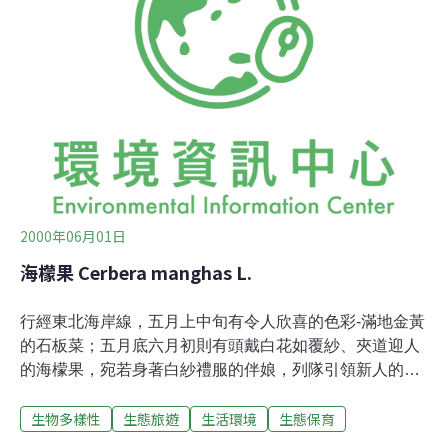
伐世界少數僅存的溫帶古老雨林，而引起本地環保人士與
國際媒體極度關切。生態保育人士為了抗議砍伐，為保護
千年老樹而不惜被捕阻路，因此有超過八百五十多人分別
被警方拘押起訴判刑。接著，更有英國最大衛生紙製造商
史考特公司，引據麥布公司濫伐林木理由，宣佈取消與該
公司所定之總值五百四十萬加元之紙
2000年06月01日
海檬果 Cerbera manghas L.
行經東北海岸線，五月上中旬有令人欣喜的色彩-滿地金黃
的石板菜；五月底六月初則有頭戴白花如覆紗、夾道迎人
的海檬果，宛若身著白紗禮服的伴娘，列隊引領新人的到
來。若您預作六月新娘，當真該來這走一遭；就在這亮麗
生物多樣性
生態旅遊
生活環境
生態保育
的六月天，且讓大自然用那白色的禮讚給您添祝福。[分類‧
形態]夾竹桃科（Apocynaceae）的成員。常綠喬木，具白