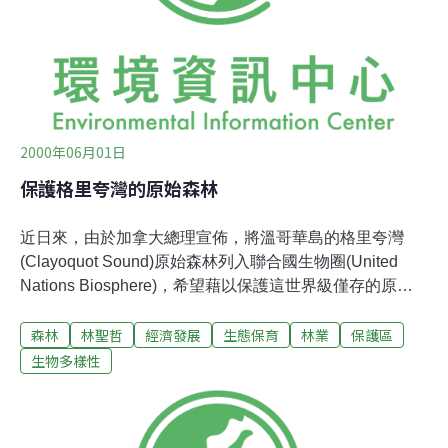
立目的：在於結合所有年輕的朋友，共同來為『原住民』
和『自然生態』的意識來播種。
2000年06月01日
保護格里夸灣的原始森林
近日來，由於加拿大總理宣佈，將溫哥華島的格里夸灣
(Clayoquot Sound)原始森林列入聯合國生物圈(United
Nations Biosphere)，希望藉以保護這世界級僅存的原始
溫帶雨林(Temperate Rain Forest)。這項宣示，對長期關
森林
林聖哲
經濟發展
生態保育
林業
保護區
心原始森林的生態保育團體的努力，是一項肯定，也是一
項遲來的正義。生態保育人士希望加拿大政府能進一步將
生物多樣性
它列為國家公園，在千禧年為我們的世代子孫保存這個世
界的自然寶藏。1993年春天，自從省府同意木材麥克米倫
林業公司，可以在溫哥華島西海岸的格里夸灣，大規模砍