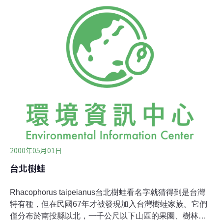
說，世界上六十億人口中，有20%的人是居住在物種最豐
富，但是受到人類威脅的地區。在具有豐富的生物多樣性
的地區中，受族群擴張威脅最為嚴重的包括有西加斯里蘭
卡/(Western Ghats / Sri Lanka)、菲律賓、加勒比海地區、
(Caribbean)、熱帶的安地斯山脈(Tropical Andes)和馬達
加斯加(Madagascar)。英格曼說 : 「這很清楚地顯示，保
育者應該注意人口流向，他們甚至應該採取行動，來減少
人口的成長。」
2000年05月01日
台北樹蛙
Rhacophorus taipeianus台北樹蛙看名字就猜得到是台灣
特有種，但在民國67年才被發現加入台灣樹蛙家族。它們
僅分布於南投縣以北，一千公尺以下山區的果園、樹林或