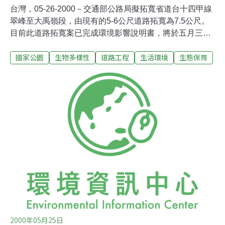
台灣，05-26-2000－交通部公路局擬拓寬省道台十四甲線
翠峰至大禹嶺段，由現有的5-6公尺道路拓寬為7.5公尺。
目前此道路拓寬案已完成環境影響說明書，將於五月三十
日及三十一日分別於南投仁愛鄉公所及救國團觀雲山莊舉
國家公園
生物多樣性
道路工程
生活環境
生態保育
行環境影響說明會。 因此段道路位於太魯閣國家公園園區
內，太管處認為當地生態環境敏感脆弱，故反對全線拓
寬。保育團體與相關學者專家亦持反對立場，當地為冰河
孑遺動物山椒魚之重要棲地，亦發現有台灣高山小黃鼠狼
的蹤跡（為新發現之物種）。 保育團體表示，此路段平時
交通流量極少，公路局以疏解雪季交通流量為由拓寬道
路，實在缺乏說服力。尤其在世界潮流都走向生物多樣性
的概念，台灣仍在以無謂的工程破壞生態環境。而不當的
道路拓寬除了環境受到無可彌補的傷害之外，也有浪費公
帑的疑慮。保育團體要求公路局撤回此案，重新評估是否
有拓寬的必要。
2000年05月25日