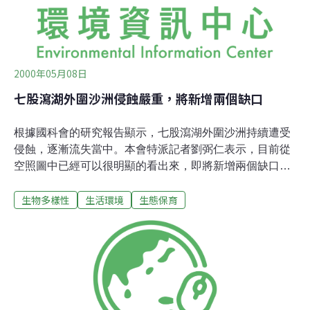
研究一年(1985-1986)，目前與台灣師大生物系合作研究
案。就此特殊開花事件因果關係與演變
2000年05月08日
七股瀉湖外圍沙洲侵蝕嚴重，將新增兩個缺口
根據國科會的研究報告顯示，七股瀉湖外圍沙洲持續遭受
侵蝕，逐漸流失當中。本會特派記者劉弼仁表示，目前從
空照圖中已經可以很明顯的看出來，即將新增兩個缺口。
這個現像與劉祖乾教授的研究結果十分吻合。沙洲流失的
生物多樣性
生活環境
生態保育
原因，不外乎上游水壩、攔沙壩的建設，導致整體溪流的
輸沙量減少，補充的速度緩慢。近年來抽取海沙，以及沿
岸許多新增填海造陸或造堤等工程，也都會造成沿海海流
的變化，進而改變沙泥的堆積或流失。這些改變近年來似
乎有加速的現像。 ★進一步資料請見： 行政院國家科學委
員會專題研究計畫成果報告 曾文溪口海岸地區陸海交互作
用之研究 ★圖片引用自：行政院國家科學委員會專題研究