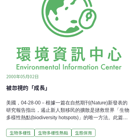
海綿、貝類以及珊瑚礁魚類竟然消失殆盡，會長與宜蘭環
盟痛心的表示：這是珊瑚們在哭泣。 藉由潛水協會準備的
海底攝影資料，短短數分鐘卻讓與會記者們深受震撼，怵
目驚心的淤泥厚厚覆蓋在原本多樣綺麗的海底景觀上，如
今宜蘭近海水域竟儼然如同一片死城廢墟，寂寞而了無生
機。 花蓮環盟聯盟與會代表進一步說明，花蓮與宜蘭的海
域息息相關，今天和平水泥專業區設在宜
2000年05月02日
被忽視的「成長」
美國，04-28-00－根據一篇在自然期刊(Nature)新發表的
研究報告指出，遏止新人類移民的擴散是拯救世界「生物
多樣性熱點(biodiversity hotspots)」的唯一方法。此篇研
究報告的作者之一、服務於人口行動國際組織(Population
生物多樣性
生物多樣性熱點
生態保育
Action International)的羅伯特英格曼(Robert Engelman)