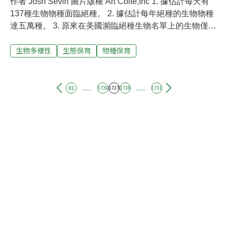
作者 Josh Sevin 圖片版權 Art Colfe,Inc 1. 據估計每天有
137種生物物種面臨絕種。 2. 據估計每年絕種的生物物種
達五萬種。 3. 原來在美國瀕臨絕種生物名單上的生物僅有
78種。 4. 在1999年10月時，在美國瀕臨絕種生物名單上
生物多樣性
生態保育
物種保育
已達1,201種。 5. 在美國，有43%的瀕臨絕種和受威脅生
物是依靠溼地生存的。 6. 有40%的現代醫藥是以許多生物
物種中的天然化合物為模式或合成的。 7. 95%已知的植物
種類尚需進一步篩檢其醫學價值。 8. 有三千萬種動物和植
......
......
01
1726
1727
1728
1731
物─這已超過地球上生物種類全數的一半─是生存在雨林
中。 Josh Sevin撰寫