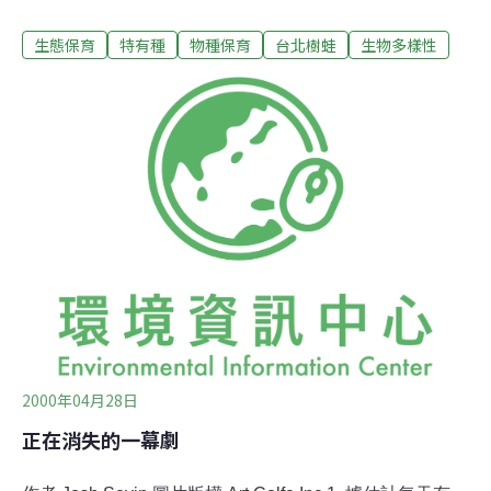
農耕地。是一種小型的樹蛙，體長約3到5公分。背面為綠
生態保育
特有種
物種保育
台北樹蛙
生物多樣性
色，腹面白色，股部內側黃色並有一些小黑斑。眼睛瞳孔
是黑色橫橢圓型，虹彩為黃色，這和莫氏樹蛙不同。趾端
膨大成吸盤，讓它們可以輕巧的在枝葉間攀爬。 牠們的繁
殖期在每年的秋冬兩季（10月至隔年3月），此時雄蛙會
從山林裏遷移到低窪有水的地方，然後在靠近水邊的草
根、石縫或落葉底下挖洞鳴叫。巢的直徑約5公分，深約2
到4公分，由於上覆有遮蔽物，所以不容易看到。 雄蛙的
叫聲長而低沉，冬夜裏聽起來有一點淒涼的感覺。單獨一
隻鳴叫時，叫聲是一到兩個音節、低沉而單調的「呱-」；
形成合唱時，叫聲則變成三到四個音節的「呱-呱-呱-」。
有時尾音還會加上短促的「咯、咯、咯」，以增加變化及
吸引力。在雌
2000年04月28日
正在消失的一幕劇