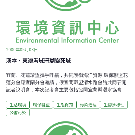
計畫成果報告 曾文溪口海岸地區陸海交互作用之研究— 七
股潟湖有機碎屑食物網 Detrital food webs in Chiku
Lagoon 計畫編號：NSC 87-2621-p-001-002 執行期限：
86年8
2000年05月03日
漢本、東澳海域珊瑚變死城
宜蘭、花蓮環盟攜手呼籲，共同護衛海洋資源 環保聯盟花
蓮分會應宜蘭分會邀請，假宜蘭環盟渭水路會館共同召開
記者說明會，本次記者會主要包括協同宜蘭縣潛水協會會
員長期在宜蘭東澳與漢本一帶水域，長期從事業餘休閒活
生活環境
環保聯盟
生態保育
污染治理
生物多樣性
動的觀察與攝影記錄，根據該潛水協會會長朱永盛教練表
示：1998年國際海洋年系列活動，該會曾協助宜蘭環盟進
公害污染
行附近水域的影像紀錄與資料整理，同時於當地文化中心
展出並出版宜蘭海底秀麗景觀與豐富生態明信片，短短兩
年時間，該協會發現宜蘭海域生態丕變，原有的軟珊瑚、