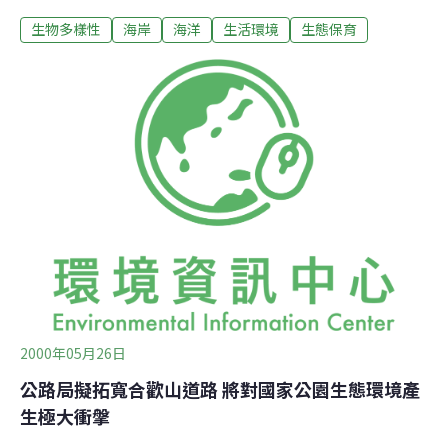
能見到挖土機及灌漿水泥車的作業。位在濱海公路101公
生物多樣性
海岸
海洋
生活環境
生態保育
里處，和美附近，也可看到養殖池正在動工及灌漿的作
業，這些地方都是在海邊潮間帶旁的岩塊上動工，對東北
角豐富的地質景觀，破壞無遺。但是，雖經報導，但仍未
見有任何警方干預及停止施工的跡象。對於新政府口口聲
聲喊著美麗新家園，強調生態保育，無疑是一大諷刺。
2000年05月26日
公路局擬拓寬合歡山道路 將對國家公園生態環境產
生極大衝搫