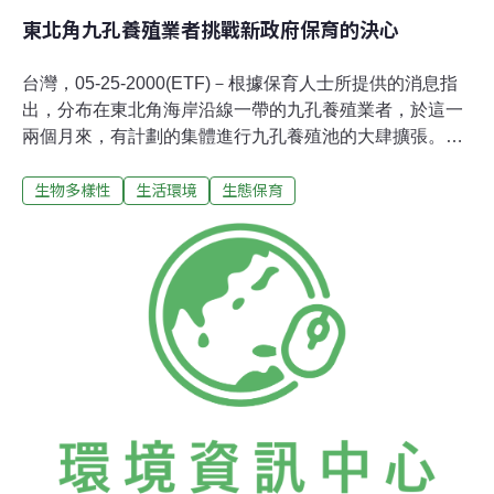
東北角九孔養殖業者挑戰新政府保育的決心
台灣，05-25-2000(ETF)－根據保育人士所提供的消息指
出，分布在東北角海岸沿線一帶的九孔養殖業者，於這一
兩個月來，有計劃的集體進行九孔養殖池的大肆擴張。顯
然是利用新舊政府交接，新首長不熟，舊官員不管的混亂
生物多樣性
生活環境
生態保育
狀況，大規劃的擴張既有的九孔養殖池，試圖以既成的事
實來挑戰新上任的政府。部份業者並表示，核四建廠所破
壞的海岸規模遠比他們來的大，他們只是就現有的九孔池
稍加整理而已。東北角風景管理的權責單位無奈的表示，
該單位僅有舉發權。再度曝露出環境保育的力量過於薄
弱，似乎只是一個宣示性的口號。