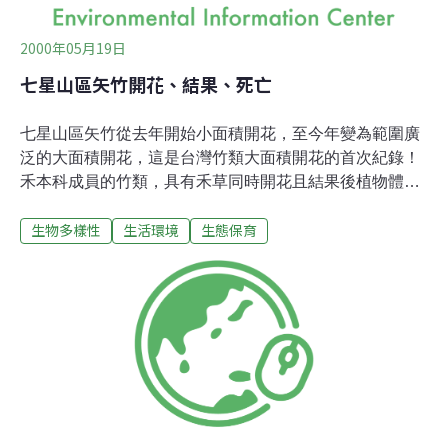
2000年05月19日
七星山區矢竹開花、結果、死亡
七星山區矢竹從去年開始小面積開花，至今年變為範圍廣
泛的大面積開花，這是台灣竹類大面積開花的首次紀錄！
禾本科成員的竹類，具有禾草同時開花且結果後植物體死
亡的基本特性，但因竹類生長期長達數十年，且以地下莖
生物多樣性
生活環境
生態保育
(竹鞭) 出芽蔓延方式進行無性繁殖，往往佔據大面積的區
域，開花死亡就景觀與環境變化來說是重大事件，而東方
文化利用竹類而生活上與之結合甚深，故開花死亡被認為
是不祥之兆。 竹類不常開花，莖、葉等營養器官的變化又
大，如是生長山區又是小型、利用價值不高的類群，常民
不會去種，更引不起學者的興趣，基本資料闕如就臺灣來
說沒甚麼好驚訝的！然現今開花的七星山區矢竹因鄰近台
北市，是傳統郊遊、旅遊的重要據點，近年又成立陽明山
國家公園，社會變型流風所及，箭竹筍又成為追求奇風異
俗的新寵，因而被投以較大的注目，國家公園曾委託專案