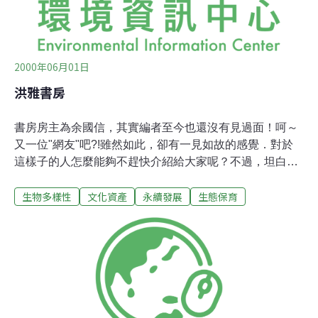
2000年06月01日
洪雅書房
書房房主為余國信，其實編者至今也還沒有見過面！呵～
又一位"網友"吧?!雖然如此，卻有一見如故的感覺．對於
這樣子的人怎麼能夠不趕快介紹給大家呢？不過，坦白
說，這也是一家個性十足的店．房主動不動就關門，投入
生物多樣性
文化資產
永續發展
生態保育
各種環境議題，想找到他可能還要碰點運氣了！這是一間
以『原住民』和『自然生態』為題的主題書房 ，內部陳列
有難得的T恤、CD、書籍、雜誌、原住民手工藝及各社運
團體寄放的會刊，現場供有桌椅、CD機免費供閱讀、欣賞
音樂…..，也歡迎進行討論，甚至組成讀書會………以補足
學校教育之不足。本書房市以平埔族名來命名，稱為洪雅
書房【過去的諸羅山社（嘉義市）、打貓社（民雄）、他
里霧（斗南）….皆屬於平埔族中的洪雅族，故名之】。成