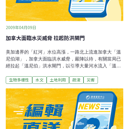
算新台幣500億元，搭配明年度8
2009年04月09日
加拿大面臨水災威脅 拉起防洪閘門
美加邊界的「紅河」水位高漲，一路北上流進加拿大「溫
尼伯湖」，加拿大面臨洪水威脅，嚴陣以待，有關當局已
經拉起「溫尼伯」洪水閘門，以引導大量河水流入「溫尼
伯」四周水道。加拿大緊急事務部門官員預料，「紅河」
生物多樣性
水文
土地利用
疏浚
災害
最大洪峰這星期將達六公尺高，未來一、兩個星期將直接
衝擊「溫尼伯」地區。雖然這股洪峰不如侵襲美國「北達
科他州」的13公尺高，但是「溫尼伯」所在的「曼尼托巴
省」南部大片平原已遭洪水沖刷，三分之二的農地都已成
水鄉澤國。過去幾星期，加拿大當局為疏減洪災，已加緊
清理河道，疏通壅塞在河中的浮冰，不過，隨著大量河水
流入，冰塊會加速溶解，水位也將進一步增高。目前沿河
地區居民已經完成鞏固堤防及堆沙包的措施，預計第一波