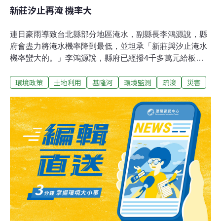
新莊汐止再淹 機率大
連日豪雨導致台北縣部分地區淹水，副縣長李鴻源說，縣
府會盡力將淹水機率降到最低，並坦承「新莊與汐止淹水
機率蠻大的。」李鴻源說，縣府已經撥4千多萬元給板橋
市公所做為增設雨水箱涵工程經費，基隆河淤積也完成大
環境政策
土地利用
基隆河
環境監測
疏浚
災害
規模疏浚，現在基隆河的通洪斷面，和台北市相同達200
年洪水頻率。李鴻源承認，汐止的淹水是開發與管理的問
題，縣府會盡一切努力協助將淹水機率減到最小，並排除
因人為疏失所造成的淹水。