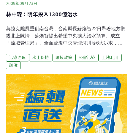
2009年09月23日
林中森：明年投入1300億治水
莫拉克颱風重創南台灣，台南縣長蘇煥智22日帶著地方鄉
親北上陳情，蘇煥智提出希望中央擴大治水預算、成立
「流域管理局」、全面疏浚中央管理河川等6大訴求，期
盼行政院能徹底治水。行政院秘書長林中森表示，行政院
污染治理
水土保持
環境政策
公害污染
土地利用
已經決定增加今年度的治水預算，本週四的院會就會通過
移緩濟急的新台幣500億元，搭配明年度的800億元，將投
疏浚
入1300億元在流域規劃和治理。台南縣長蘇煥智帶領縣議
會、鄉鎮市村里長以及受災民眾代表北上立法院陳情，針
對颱風重創南部各縣市，蘇煥智提出治水6大訴求，包括
希望中央擴大治水預算、成立「流域管理局」、3年內全
面疏浚中央管理的河川、優先辦理水庫所在河川整治、將
8年800億的治水預算擴大為5年3000億，另一方面，也應
該建立科學洩洪警報系統，保障民眾生命安全。行政院秘
書長林中森對此當場回應，宣布行政院已經決定擴大今年
度的治水預算，將在本週四的院會通過移緩濟急的治水預