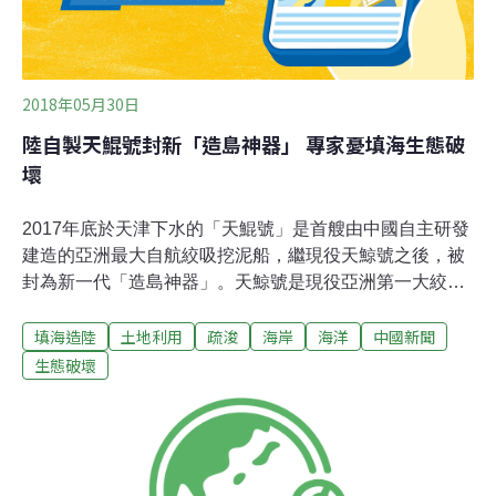
2018年05月30日
陸自製天鯤號封新「造島神器」 專家憂填海生態破
壞
2017年底於天津下水的「天鯤號」是首艘由中國自主研發
建造的亞洲最大自航絞吸挖泥船，繼現役天鯨號之後，被
封為新一代「造島神器」。天鯨號是現役亞洲第一大絞吸
挖泥船，在執行吹填作業時，能以每小時4500立方公尺的
填海造陸
土地利用
疏浚
海岸
海洋
中國新聞
速度將海沙、海水的混合物填放到最遠6000公尺外的地
方。而新一代「造島神器」天鯤號性能又全面超越天鯨
生態破壞
號，它能以每小時6000立方公尺的速度將海沙、岩石以及
海水混合物送到最遠1萬5000公尺的地方，船體並配備有
四種不同類型的絞刀，可以開挖海底硬度更高的岩石。據
預估，天鯤號要填滿一座「水立方」僅需六天半時間，因
此也被稱為「建設中國海疆的國之重器」，但隨著中國填