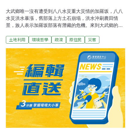
大武鄉唯一沒有遭受到八八水災重大災情的加羅坂，八八
水災洪水暴漲，舊部落上方土石崩塌，洪水沖刷農田情
景，族人表示加羅坂部落有潛藏的危機。來到大武鄉的加
羅坂部落，是大武鄉唯一沒有遭受到88水災重大災情的部
土地利用
環境哲學
疏浚
原住民
災害
落，但是進入到加羅坂的Sayulaw舊部落，81歲的胡登進
指著被洪水沖刷的農田，至今仍心有餘悸。加羅坂部落目
前有80多戶200多人，雖然加羅坂部落雖是大武鄉唯一在
88水災幸免的部落，但是族人說到88水災洪水暴漲，舊部
落上方土石崩塌，洪水沖刷農田情景，族人表示加羅坂部
落有潛藏的危機。加羅坂部落雖然不在「不安全部落」名
單內，但是88洪水暴漲已造成河床嚴重淤沙，族人希望政
府儘快做疏浚的工作，確保族人的安全。