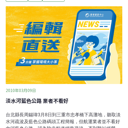
口砂石業者認為，開採陸砂再復育環境得不償失，要求礦
務局應加強輔導進口及提出明確長期計畫。北中南設八採
礦區 年採八百萬噸依照環保署2012年修正發佈「應實施
環境影響評估之政策細項」，規定砂石開發供應應該實施
政策環評及每5年進行檢討，並在2015年要求礦務局大幅
修正2006年版本的政策環評環說書，重新研提。此次公聽
會為礦務局第二次辦理，前次為去年10月底舉辦。公聽會
由礦務局副局長陳逸偵主持，出面進行簡報者為計畫主持
人蔡穗，蔡穗亦為中華民國鑛業協進會理事長，是礦業資
深業界人士。蔡穗指出，依照19
2010年03月09日
淡水河藍色公路 業者不看好
台北縣長周錫瑋3月8日到三重市忠孝橋下高灘地，聽取淡
水河疏浚及藍色公路碼頭工程簡報，但航運業者並不看好