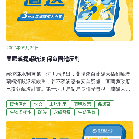
洪峰會在(當地時間星期四)稍晚抵達。加拿大「曼尼托巴
省」自從1997年慘遭洪水重創之後，已經斥資七億九千多
萬加幣，約合新台幣214億多元，加強各項防洪措施。
2007年09月20日
蘭陽溪提報疏浚 保育團體反對
經濟部水利署第一河川局指出，蘭陽溪自蘭陽大橋到噶瑪
蘭橋河段淤積嚴重，若不疏浚恐有安全疑慮，宜蘭縣政府
已提報疏浚計畫。第一河川局副局長韓光恩說，蘭陽大橋
到噶瑪蘭橋河段水位變化，5年前常水位只有0.8公尺，現
棲地保育
水文
土地利用
環境政策
保護區
在卻達2.5公尺，可見河床淤積嚴重造成水位上升，從橋上
就能明顯看到河中有一堆堆沙洲。河川局評估，這段河域
生物多樣性
疏浚
永續發展
生態保育
水流緩慢，無法靠自然力量將淤砂沖入海中，淤積會愈來
愈嚴重；韓光恩說，透過疏浚整治，縮小河道範圍，增加
通洪斷面才能「束水攻砂」。不過，這河段是內政部公告