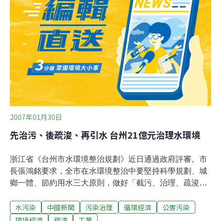
「蘭陽海岸保護區計畫」的「自然保護區」，禁止任何改
變現有生態特色及自然景觀行為；河川局說，基於河川安
全的治理行為，只要主管機關核准即可不受限制，沒有違
法問題。 荒野協會等保育團體希望審慎評估，因此河段與
噶瑪蘭橋下游都是野生動植物與水鳥重要棲息環境，在保
護區疏浚採砂，機械器具、車輛進駐，採砂會造成河水混
濁，生態勢必被破壞。
2007年01月30日
先治污、後疏浚、再引水 台州21億元治理水環境
浙江省《台州市水環境整治規劃》近日通過政府評審。市
長張鴻銘要求，全市在水環境整治中要堅持科學規劃、城
鄉一體、節約用水三大原則，做好「截污、治理、疏浚、
保潔、管理、引水、綠化」七篇文章。台州市委、市政府
水污染
中國新聞
污染治理
循環經濟
公害污染
決定，投資21.5億元在「十一五」期間全面開展市區水環
境綜合整治，切實改善水環境品質。《規劃》以實現「水
環境經濟
疏浚
工業