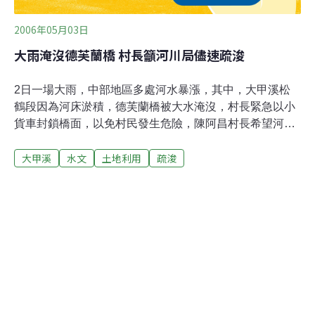
2006年05月03日
大雨淹沒德芙蘭橋 村長籲河川局儘速疏浚
2日一場大雨，中部地區多處河水暴漲，其中，大甲溪松
鶴段因為河床淤積，德芙蘭橋被大水淹沒，村長緊急以小
貨車封鎖橋面，以免村民發生危險，陳阿昌村長希望河川
局儘速疏浚，以免颱風季節，村民又要飽受威脅，而第三
大甲溪
水文
土地利用
疏浚
河川局也回應表示，將在五月中旬發包疏浚。第三河川局
指出，從九二一地震、以及七二風災，大甲溪河床嚴重淤
積，河川局不斷辦理疏浚，原本已經完成谷關到博愛之間
的河床疏浚工作，不過，因為下雨之後，很容易再次淤
積，因此，正在辦理第二次發包，清除長青橋到博愛段的
砂石，如果順利，在颱風季節來臨之前，可以完成疏浚工
作。