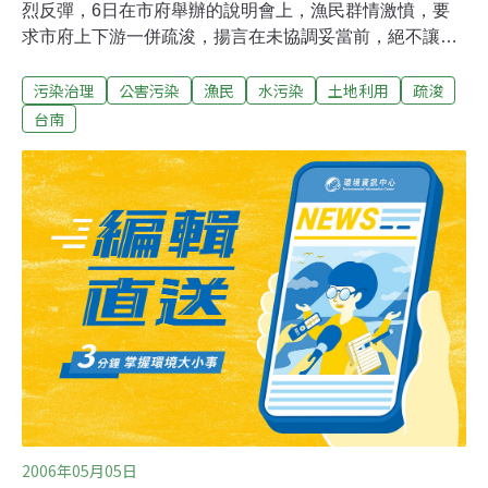
烈反彈，6日在市府舉辦的說明會上，漁民群情激憤，要
求市府上下游一併疏浚，揚言在未協調妥當前，絕不讓疏
浚工程動工。漁民也質疑市長許添財當年誇言要讓鹿耳門
污染治理
公害污染
漁民
水污染
土地利用
疏浚
溪變成另一條冬山河的承諾，跑到哪裡去了？不能因漁民
老實好講話，就隨便開「芭樂票」。長期關心中石化污染
台南
案的學者黃煥彰也在會中提出鹿耳門溪戴奧辛底泥污染的
數據，以及政府隱瞞民眾25年的文件，要求政府不能再像
過去一樣，找理由搪塞欺騙市民。他表示，應趁這次疏
浚，將中上游污染底泥一併清除，否則環保團體絕對抗爭
到底，並準備明年全運會划船比賽時到溪畔舉牌抗議。
2006年05月05日