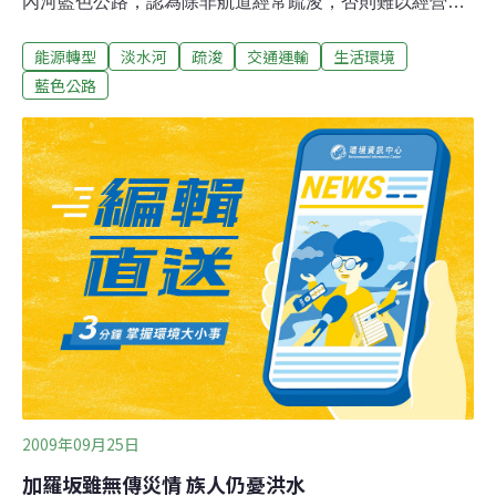
內河藍色公路，認為除非航道經常疏浚，否則難以經營。
北縣政府水利局長李戎威指出，淡水河疏浚工程基於防洪
能源轉型
淡水河
疏浚
交通運輸
生活環境
與觀光遊憩雙重目的，範圍介於淡水河關渡橋、大漢溪新
海橋、新店溪中正橋之間，疏浚後的藍色公路觀光航線，
藍色公路
可延伸到三重、板橋、新莊，若能再與北市大稻埕碼頭配
合，加上自行車道、商圈發展，希望形成完整觀光旅遊觀
光網絡。 然而，航運業者卻不看好淡水河內河藍色公路，
指稱這個區段水域淤積非常嚴重，有些區域水深只剩1公
尺左右，業者都認為現有船隻吃水太深無法經營，未來政
府若不能經常疏浚，並輔導營運，業者不敢貿然投資新
船，意願不高。
2009年09月25日
加羅坂雖無傳災情 族人仍憂洪水