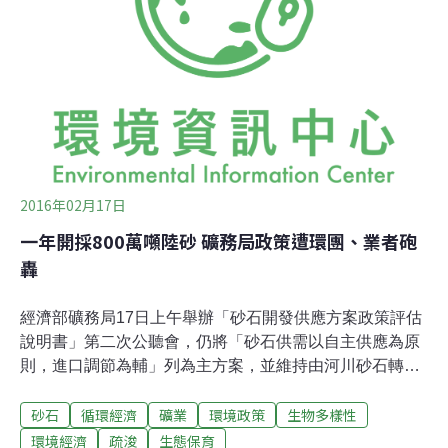
海造陸技術、機具不斷精進，也引發了外界對破壞自然生
態的質疑。
2016年02月17日
一年開採800萬噸陸砂 礦務局政策遭環團、業者砲
轟
經濟部礦務局17日上午舉辦「砂石開發供應方案政策評估
說明書」第二次公聽會，仍將「砂石供需以自主供應為原
則，進口調節為輔」列為主方案，並維持由河川砂石轉向
開採陸上砂石的的政策，提出將在北中南設置八個砂石採
砂石
循環經濟
礦業
環境政策
生物多樣性
區，預計每年合計開採800萬公噸砂石。不但到場的環團
人士持反對意見，指出將破壞山林與水土保持，甚至有進
環境經濟
疏浚
生態保育