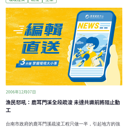
清、流暢、岸綠、景美」為目標，先治污」、後疏浚、再
引水，將當地主要水系分別提高一個類別。《規劃》提
出，要實施農業面源污染防治、工業企業廢水達標治理、
截污管網建設和水利工程四大工程，對位於市區的畜禽養
殖場糞尿、工業企業廢水、生活污水進行全面治理，對市
區1,400公里長的河道進行全面疏浚，建立城鄉一體化垃圾
收集系統，將城區管網延伸到附近鄉鎮，擴建椒江、路橋
兩座污水廠。《規劃》要求，新建企業要向園區集聚，城
區企業要逐步搬遷，現有工業源要限期治理，加快椒江、
路橋污水廠擴建並實施中水回用，中心鎮要籌畫
2006年12月07日
漁民怒吼：鹿耳門溪全段疏浚 未達共識前將阻止動
工
台南市政府的鹿耳門溪疏浚工程只做一半，引起地方的強