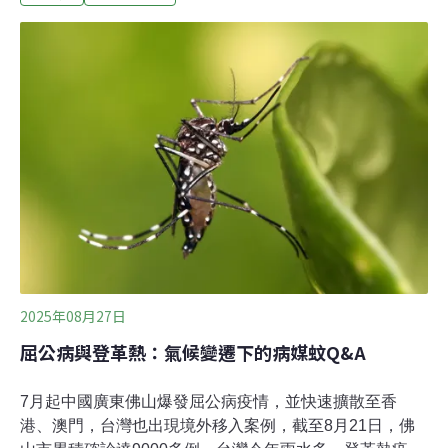
調、資料中心及半導體廠氣流循環設備的能源效率提升逾
6成，每年節電超過1.5億度，相當於1座電廠供電量。（中
央社報導）市售雞蛋檢出農藥芬普尼殘留 彰化衛生局令蛋
場下架彰化縣衛生局9日晚間發布新聞稿表示，配合中央
政府114年禽畜水產品藥物殘留監測計畫抽驗，於彰化縣
畜牧場出貨至鮮健洗選蛋場販售的「鮮健蛋品洗選蛋（白
殼雞蛋）」檢出芬普尼代謝物0.03ppm（標準為
0.01ppm），農藥殘留不合格。彰化縣衛生局表示，已令
鮮健洗選蛋場蛋品先全部下架停售，檢出芬普尼同批號及
相關蛋品皆回收，並通知9縣
2025年08月27日
屈公病與登革熱：氣候變遷下的病媒蚊Q&A
7月起中國廣東佛山爆發屈公病疫情，並快速擴散至香
港、澳門，台灣也出現境外移入案例，截至8月21日，佛