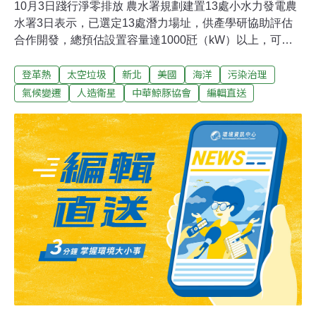
10月3日踐行淨零排放 農水署規劃建置13處小水力發電農
水署3日表示，已選定13處潛力場址，供產學研協助評估
合作開發，總預估設置容量達1000瓩（kW）以上，可擴
大水力發電，促進農村能源自主發展並踐行淨零排放。農
登革熱
太空垃圾
新北
美國
海洋
污染治理
業部農田水利署發布新聞訊息指出，這13處所在地包含桃
園市、苗栗縣、宜蘭縣及花蓮縣各1處，高雄市2處，台東
氣候變遷
人造衛星
中華鯨豚協會
編輯直送
縣7處，其中以台東縣關山圳幹線的7處跌水工，預估可設
置容量達640瓩為最多。（中央社報導）氫能列2050年淨
零排放關鍵戰略 台肥進口首批低碳氨因應2050淨零排放政
策，「氫能」也是能源轉型的關鍵策略，3日上午台灣肥
料公司召開研討會，探討未來「低碳氨」的氫能產業技
術，台肥在今（2023）年6月，從沙烏地的合資夥伴，進
口台灣首批「低碳氨」，用實際的行動提供減碳方案，可
望挹注國內發電，或是水泥、化工等產業碳減排，希望氫
能在未來能源配比上，達到9%到12%。（公視新聞網報
導）