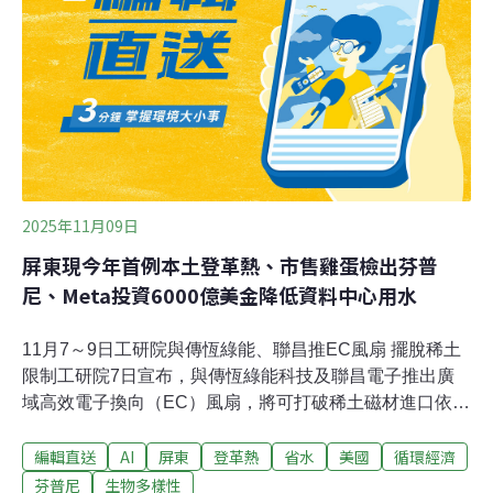
也有旅遊業者帶遊客晚上到水獺棲地賞獺。野聲環境生態
有限公司研究員、長期在金門研究水獺的學者袁守立提
到，不反對生態旅遊，但部分導覽者缺乏專業知識，如選
擇錯誤時間地點、打強光尋找或在棲地製造噪音等，建議
縣府主導辦理水獺生態旅遊專業訓練
2025年11月09日
屏東現今年首例本土登革熱、市售雞蛋檢出芬普
尼、Meta投資6000億美金降低資料中心用水
11月7～9日工研院與傳恆綠能、聯昌推EC風扇 擺脫稀土
限制工研院7日宣布，與傳恆綠能科技及聯昌電子推出廣
域高效電子換向（EC）風扇，將可打破稀土磁材進口依
賴，實現台灣關鍵零組件自主製造。工研院發布新聞稿表
編輯直送
AI
屏東
登革熱
省水
美國
循環經濟
示，廣域高效電子換向風扇是採用工研院研發的「零稀土
IE5永磁馬達」與「高效率無電解電容驅控平台」，可讓空
芬普尼
生物多樣性