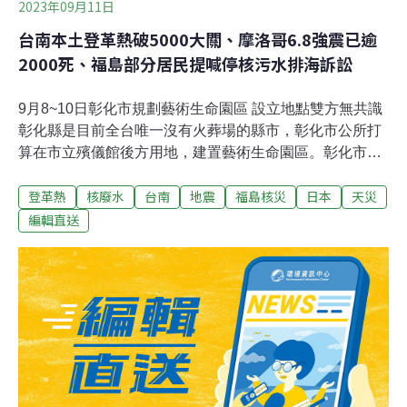
2023年09月11日
台南本土登革熱破5000大關、摩洛哥6.8強震已逾
2000死、福島部分居民提喊停核污水排海訴訟
9月8~10日彰化市規劃藝術生命園區 設立地點雙方無共識
彰化縣是目前全台唯一沒有火葬場的縣市，彰化市公所打
算在市立殯儀館後方用地，建置藝術生命園區。彰化市長
林世賢8日舉辦的說明會表示，彰化縣人口老化，有必要
登革熱
核廢水
台南
地震
福島核災
日本
天災
在殯儀館增設火葬場。但在地里長認為，對生活造成衝
擊，應該另尋他處土地。（公視新聞網報導）美列台非法
編輯直送
漁業舊案已結 強迫勞動新案近期諮商繼2021年美國將台灣
列非法漁業，今（2023）年8月底再次上榜其報告。漁業
署8日表示，美國肯定台灣改善上次報告的問題並結案，
也了解這次有關強迫勞動議題已著手改善，近期展開諮
商。漁工團體也質疑，政府對漁工人權的提升，多淪為表
面工夫，沒有進展。（中央社、公視新聞網報導）