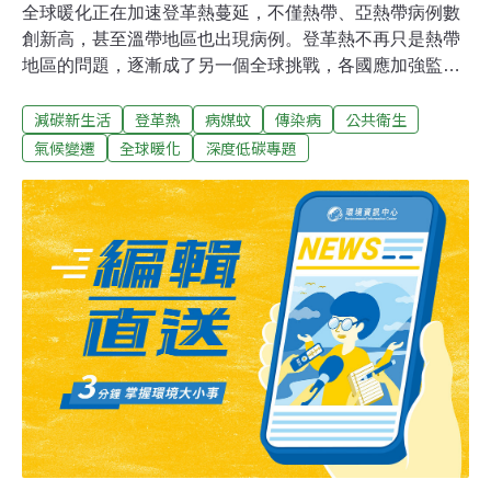
全球暖化正在加速登革熱蔓延，不僅熱帶、亞熱帶病例數
創新高，甚至溫帶地區也出現病例。登革熱不再只是熱帶
地區的問題，逐漸成了另一個全球挑戰，各國應加強監測
和預防措施，共同應對氣候變遷下日漸升溫的疾病傳播風
減碳新生活
登革熱
病媒蚊
傳染病
公共衛生
險。隨著夏季到來，登革熱疫情開始升溫，每年約9～10
月會達到疫情高峰。但在氣候變遷和全球暖化的影響下，
氣候變遷
全球暖化
深度低碳專題
有專家發現，登革熱病例不僅在熱帶地區大幅增加，就連
溫帶國家也難以倖免。席捲全球的「致命」登革熱登革熱
是由四種登革病毒（DENV）引發的疾病，主要是由埃及
斑蚊（Aedes aegypti）和白線斑蚊（Aedes albopictus）
叮咬後傳播。據《The Conversation》報導，這些蚊子主
要生長在熱帶和亞熱帶，但隨著氣候變遷，現在溫帶地區
也越來越普遍了。世界衛生組織（WHO）全球熱帶疾病控
制主管維拉尤丹博士（Raman Velayudhan）解釋，雖然
該疾病在熱帶和亞熱帶氣候比較常見，