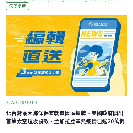
播風險持續，預估病例總數會介於2014年（近1萬6000
氣候變遷
例）和2015年（逾4萬例）之間。（中央社、中央社報
導）銅鑼設畜牧循環資源中心遭反對 苗縣：由中央評估苗
栗縣府規劃在銅鑼設置「苗栗縣畜牧循環資源利用研究中
心」將畜牧廢棄物集中處理，避免長途運輸造成二次污
染，但也同時引發當地人心惶惶，擔心帶來髒亂污染、臭
味問題，地方人士31日成立自救會，唯一訴求就是反對在
銅鑼鄉設置化製場，要求撤案。縣長鍾東錦指出，此案經
費由中央補助，規劃完成將送中央評估，如果不對就不
做。（中央社報導）
2023年10月04日
北台灣最大海洋保育教育園區揭牌、美國政府開出
首筆太空垃圾罰款、孟加拉登革熱疫情已逾20萬例