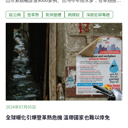
山市累積確診達9000多例。台灣今年雨水多，登革熱疫情
也起苗頭。本月25日，高雄市衛生局公布鼓山區出現今年
屈公病
登革熱
氣候變遷
病媒蚊
深度低碳專題
首例本土登革熱家庭、社區群聚疫情，累積共4例。屈公
病與登革熱都是法定第二類傳染病。隨著氣候變遷影響，
病媒蚊疾病威脅日益加劇，社會更需提高警覺。《環境資
訊中心》採訪中國醫藥大學副院長黃高彬，以及具昆蟲學
背景的公共衛生專家蔡坤憲，並綜合整理台灣科技媒體中
心的「中國廣東爆發屈公病疫情」專家意見。透過八個
Q&A，帶你認識氣候變遷下的屈公病與登革熱。
2024年07月05日
全球暖化引爆登革熱危機 溫帶國家也難以倖免