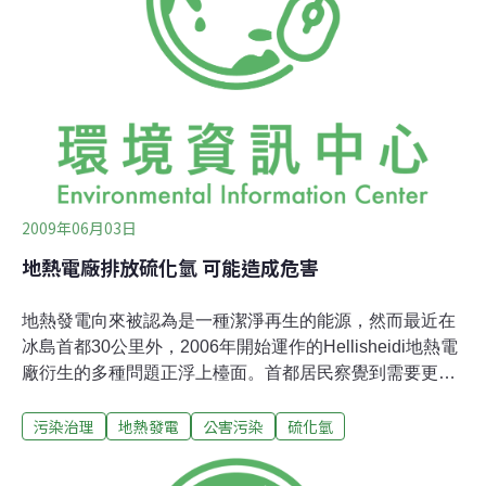
的硫化氫氣體含量均超過標準值。且以農舍為名義蓋在農
業用地上的工廠幾乎都是非法營運，有間工廠的土地使用
項目甚至是「孵雞場」，明顯違法。當地居民指出，「這
兩年來好多人都曾經發生鼻血噴出，流血不止的情況；小
朋友的呼吸道感染、氣喘和過敏病例也大幅提高。醫生
說，硫化氫會使得鼻腔黏膜變薄，所以才會造成鼻血不
2009年06月03日
地熱電廠排放硫化氫 可能造成危害
地熱發電向來被認為是一種潔淨再生的能源，然而最近在
冰島首都30公里外，2006年開始運作的Hellisheidi地熱電
廠衍生的多種問題正浮上檯面。首都居民察覺到需要更頻
繁清理銀製品表面黑垢，鄰近電廠的苔蘚植物亦被發現遭
污染治理
地熱發電
公害污染
硫化氫
到嚴重損害。電力公司調查沒有明確結論，且其中並未針
對可能來源「硫化氫」對苔蘚的影響進行研究。環保部除
要求環保局應尋求硫化氫減量方法，也正著手對地熱廠硫