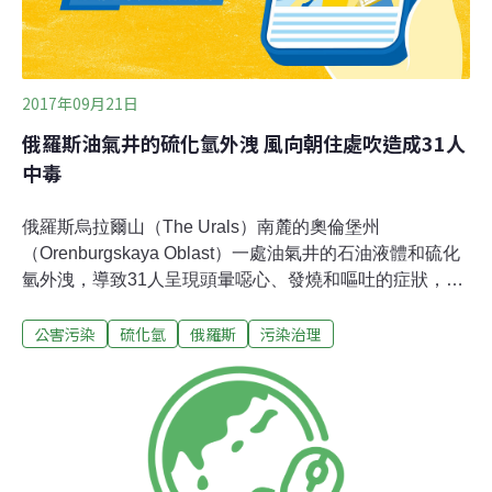
2017年09月21日
俄羅斯油氣井的硫化氫外洩 風向朝住處吹造成31人
中毒
俄羅斯烏拉爾山（The Urals）南麓的奧倫堡州
（Orenburgskaya Oblast）一處油氣井的石油液體和硫化
氫外洩，導致31人呈現頭暈噁心、發燒和嘔吐的症狀，其
中27名為兒童，所有傷者都已緊急送醫治療。偵查委員會
公害污染
硫化氫
俄羅斯
污染治理
奧倫堡州分會主席助理林科娃表示，含硫化氫油氣井距離
受傷民眾的住處約7公里遠，當天風向正好是朝著居住
處，因此民眾才會吸入毒氣。當地民眾表示，大約過一小
時後，街道空氣就恢復正常了，不過室內還是殘留令人不
舒服的氣味。專家也建議民眾不要前往地窖或酒窖，因為
氣體很可能還留在裡面，造成火災意外。林科娃說，當地
醫療機構正在對受傷兒童進行醫療觀察，所有傷者的情況