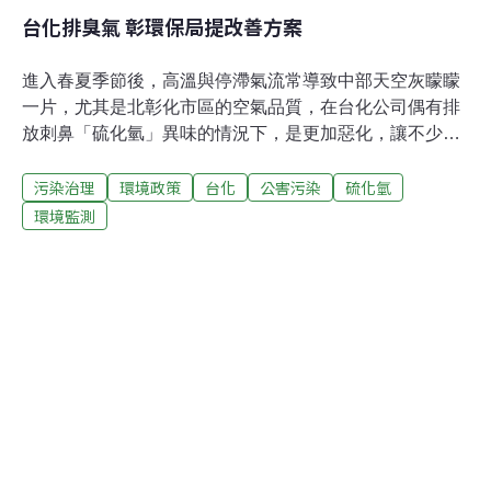
台化排臭氣 彰環保局提改善方案
進入春夏季節後，高溫與停滯氣流常導致中部天空灰矇矇
一片，尤其是北彰化市區的空氣品質，在台化公司偶有排
放刺鼻「硫化氫」異味的情況下，是更加惡化，讓不少民
眾一再向縣政府檢舉陳情。也住在北彰化的縣府環保局長
污染治理
環境政策
台化
公害污染
硫化氫
陳宏益表示，上任後就研議組成跨局室評鑑小組，希望長
期監測並輔導台化公司，每天所排放的大量廢氣，不要只
環境監測
是合乎排放管制標準就好，希望能謀求降低與改善排出
「臭氣」，以免影響到眾多市民生活的陳痾問題。經由縣
府環保局派員溝通後，台化公司處長楊俊明表示，早已提
出改善方案，並遠低於國家標準值，至於偶而在維修期會
短期性排放異味的現象，將會持續謀求改善。縣府環保局
表示，將持續監測與輔導，以消除民怨。