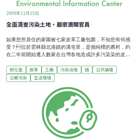
2009年11月15日
全面清查污染土地、嚴懲瀆職官員
如果您所居住的家園被七家皮革工廠包圍，不知您有何感
受？位於雲林縣北港鎮的溝皂里，是個純樸的農村，約
在二年前開始遷入數家在台灣各地造成許多污染染的皮革
工廠，農村的居民在資訊相對弱勢的情況下，對於這種高
硫化氫
皮革
工廠
污染治理
鉻
公共論壇
污染的產業一無所知，去年5月開始，居民明顯的聞到皮
革工廠陸續所排放出的惡臭氣味，眼睜睜看著工廠廢水正
公害污染
生活環境
大光明排放入里內的水道，溝皂居民忍無可忍發出不滿與
憤怒的怒吼，組成溝皂里環保自救會來調查並處理此事。
皮革工廠的製程中含有對人體有害的硫化氫、鉻等物質，
工廠的廢水和廢氣的排放除了被環保局檢驗出超量外，在
學術單位台南社區大學的協助下，更驗出大排的重金屬鉻
含量為12435.44 ppm，為合法標準植250 ppm的50倍，其
餘送驗的土壤鉻含量最低為1958 ppm皆超越標準值許多，
這樣的重金屬早已威脅到村民的健康以及沿岸的土壤，且