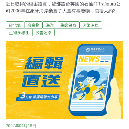
近日取得的檔案證實，總部設於英國的石油商Trafigura公
司2006年在象牙海岸棄置了大量有毒廢物，包括大約2噸
的硫化氫。Trafigura已表示將會為所有能夠證明自己因有
硫化氫
廢棄物
海洋
生態保育
污染治理
關廢物而患病的象牙海岸人作出賠償。Trafigura公司的
Probo Koala號貨船被指於2006年把石油運往西非國家象
生物多樣性
公害污染
牙海岸後在該國棄置有毒廢物，當時該公司矢口否認，後
來逾3萬名象牙海岸人集體控告 Trafigura。象牙海岸一家
高等法院正審理此案，下一場公開聆訊將於10月展開。這
輪漫長而爭持激烈的官司是英國歷來面對的最大集體訴
訟。2006年7月，阿姆斯特丹港的工人在清除Probo Koala
號貨船的廢物時，發現這些廢物顏色漆黑，還散發惡臭。
這些工人所屬的服務公司拒絕繼續清理這些汙物，Probo
Koala號於是載著散發惡臭的貨物，運往阿比讓周邊18個
地點。當汙物
2007年04月18日