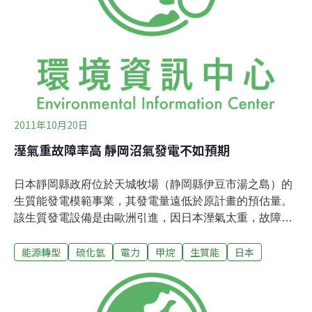
都還在掌控之中。俄羅斯天然氣工業股份公司旗下子公司
Gazprom Neft證實，油氣井外洩的氣體為硫化氫，目前已
經調查維修工程的執行單位，如果違反環境規範，將會以
刑事案件起訴。
2011年10月20日
溼氣重故障率高 靜岡沼氣發電不如預期
日本靜岡縣政府位於天城牧場（静岡縣伊豆市湯之島）的
生質能發電模範事業，其發電量遠低於原計畫的預估量。
該生質發電設備是由歐洲引進，因日本溼氣太重，故障頻
傳，運轉率也隨之降低。去年的發電量僅達到原計劃的
能源轉型
硫化氫
電力
甲烷
生質能
日本
0.05%，相當於41千瓦而已。靜岡縣於2004年投資約4億
5,000萬日幣（日本政府約出資1億6,000萬日幣，靜岡縣
約出資2億9,000萬日幣），以設置生質能發電設施。當時
號稱再生利用廢棄物進行生質能發電的技術備受矚目，其