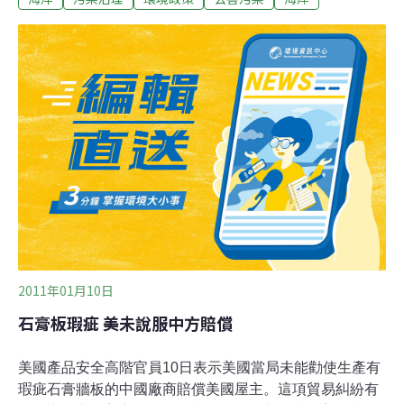
塔尼海灘因為海草氾濫而窒息了生機。過去3週以來，加
上這5頭死亡野豬在內，人們已發現共有15頭野豬死於聖
布裡厄（Saint Brieuc）海灣。兩年前的夏天，附近海灘也
有一匹馬病重死亡，當時還引起了居民強烈抗議。另外還
有一宗兩年前的意外死亡事件尚在調查中，當時一名男子
在生前受雇運走海草，而海草在腐爛時會產生有毒的硫化
氫氣體。調查研究推斷，雖然目前這些海草是天然的，但
隨著布列塔尼中部地區許多穀物農場以及養豬場排放氮化
合物的肥料到河口，使得海草大量增長。7月26日早上死
亡的5頭死野豬，有兩
2011年01月10日
石膏板瑕疵 美未說服中方賠償
美國產品安全高階官員10日表示美國當局未能勸使生產有
瑕疵石膏牆板的中國廠商賠償美國屋主。這項貿易糾紛有