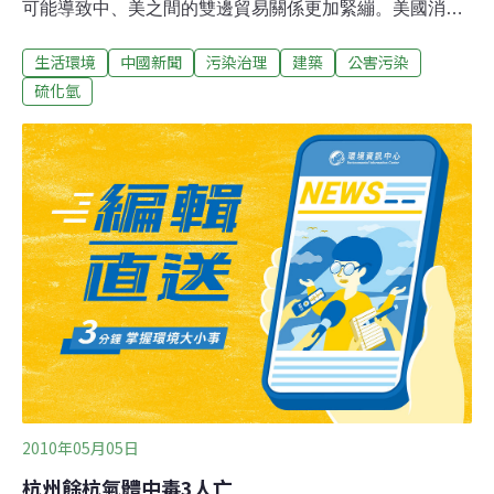
可能導致中、美之間的雙邊貿易關係更加緊繃。美國消費
品安全委員會（U.S. Consumer Product Safety
生活環境
中國新聞
污染治理
建築
公害污染
Commission）未能說服大約13家製造廠商賠償受害的美
國屋主，可說遭遇重大挫折。因委員會負責保護美國人民
硫化氫
免於不安全的建材產品。總共約有4000個美國屋主就中國
製造石膏牆板問題，提出申訴，抱怨這些建材讓房子無法
居住，因為會發出臭味，並會讓冷氣等家用電器發生故
障。美國消費品安全委員會的檢驗顯示，部分中國石膏牆
板會釋放出高於正常值的硫化氫。有問題的石膏牆板，是
在2005年美國南部發生「卡崔娜」颶風（Hurricane
Katrina）之後自中國進口。這次事件已使中國進口產品的
品質問題，再度受到關注。
2010年05月05日
杭州餘杭氣體中毒3人亡