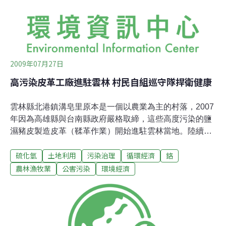
大排流經過雲林縣沿岸重要的農田，對於整個雲林縣的農
田的影響更是嚴重，雲林
2009年07月27日
高污染皮革工廠進駐雲林 村民自組巡守隊捍衛健康
雲林縣北港鎮溝皂里原本是一個以農業為主的村落，2007
年因為高雄縣與台南縣政府嚴格取締，這些高度污染的鹽
濕豬皮製造皮革（鞣革作業）開始進駐雲林當地。陸續引
起附近里民呼吸困難、嘔吐、頭痛、困倦、頭昏眼花等症
硫化氫
土地利用
污染治理
循環經濟
鉻
狀，其中一間工廠甚至跟東榮國小僅一路之隔，嚴重威脅
學童的健康。居民表示「兩年來好多人都發生鼻血不止的
農林漁牧業
公害污染
環境經濟
症狀」。在二年之前，當地原只有1家皮革生產業者，不
過在近二年內，突然暴增為7家，而且雖然業主代表聲稱
有設立汙污水處理設備，但是當地空氣受到污染的程度相
當嚴重。根據專家學者指出，當地土壤中的鉻以及空氣中