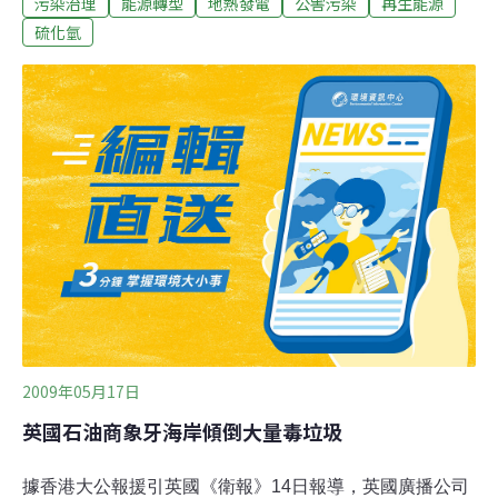
污染治理
能源轉型
地熱發電
公害污染
再生能源
垢，鄰近電廠的苔蘚植物亦被發現遭到嚴重損害。電力公
司調查沒有明確結論，且其中並未針對可能來源「硫化
硫化氫
氫」對苔蘚的影響進行研究。環保部除要求環保局應尋求
硫化氫減量方法，也正著手對地熱廠硫化氫排放數量訂定
上限。 資料來源※本文出自環保署「國際環保動態訊息蒐
集及趨勢分析」專案計畫
2009年05月17日
英國石油商象牙海岸傾倒大量毒垃圾
據香港大公報援引英國《衛報》14日報導，英國廣播公司