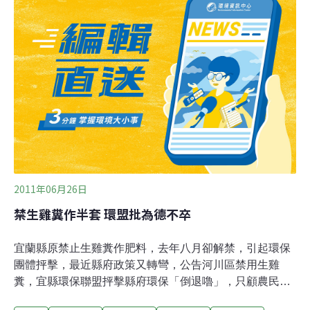
重影響經濟產業發展。縣長林聰賢說，水源必須保護，不
能讓河川受到污染，不只是蘭陽溪，全縣河川都納入管
制，檢方也要求縣府全面啟動檢測，「禁用政策」勢在必
行，縣府有責任與義務保護水源安全。林聰賢指出，縣府
從公告到執行，有二個多月的緩衝時間，希望農民能提早
準備，要改採有機種植，農業、環保單位都要加強輔導，
其實這是老問題了，但一直都沒處理好造成「尾大不
掉」，縣府會管制與輔導並進，確保原鄉經濟產業與觀光
發展。
2011年06月26日
禁生雞糞作半套 環盟批為德不卒
宜蘭縣原禁止生雞糞作肥料，去年八月卻解禁，引起環保
團體抨擊，最近縣府政策又轉彎，公告河川區禁用生雞
糞，宜縣環保聯盟抨擊縣府環保「倒退嚕」，只顧農民生
產成本，忽略全民環境成本，生雞糞有病蟲、蒼蠅繁殖，