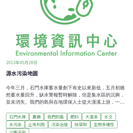
2013年05月20日
源水污染地圖
今年三月，石門水庫蓄水量創下有史以來新低，五月初雖
然蓄水量回升，缺水警報暫時解除，但是集水區的沉痾，
並未消失。我們的島與在地環保人士從大漢溪上游，一路
來到石門水庫與下游鳶山堰，直擊山坡地各種不當開發，
石門水庫
農藥
我們的島
肥料
大漢溪
水文
以及工廠廢水直接污染水源的亂象...農藥與肥料、養殖廢
水、生活污水、工廠廢水...這些污水不是流進下水道，也
水污染
土地利用
污染治理
除草劑
生物多樣性
不是流入大海，而是流到我們的水庫，進入我們的自來水
公害污染