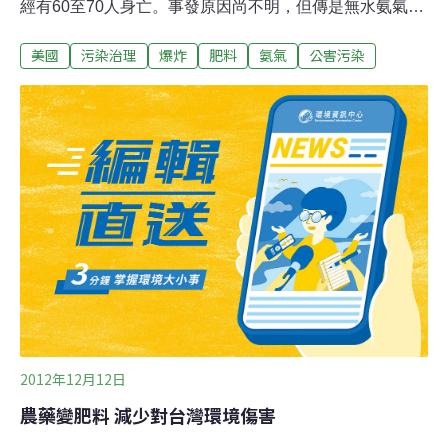
經有60至70人身亡。事發原因尚不明，但傳是無水氨氣爆
炸。據報，威斯特鎮當地時間晚上7時50分左右發生爆
美國
污染治理
爆炸
肥料
氨氣
公害污染
炸。威斯特鎮位於達拉斯南方約130公里處、威果鎮
（Waco）北方約32公里處，人口約2700人。德州公共安
全當局發言人威爾森（D.L. Wilson）告訴路透社，爆炸可
能已導致「數百人受傷」，並破壞多間民宅。 他也
說，附近1家照護中心因爆炸倒塌，據信有居民受困。威
果鎮助理消防局長葉格爾（Don Yeager）透過電話告訴法
新社，威斯特肥料工廠（West Fertilizer）發生無水氨氣爆
炸，原因無法立即得知。路透社記者觀察回報，當地1間
中學和數間民宅似乎遭嚴重焚毀。威果鎮1家醫院的主管
說，醫院目前已接獲100多名在爆炸和大火中受傷的民
眾。58歲目擊者瑪拉克（Debby M
2012年12月12日
農藥變肥料 減少對台灣環境傷害