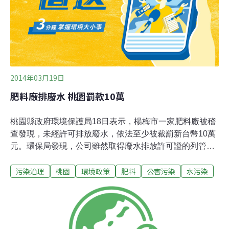
代理副司法部長希爾斯（Sam Hirsch）表示：「這項協意
2014年03月19日
肥料廠排廢水 桃園罰款10萬
桃園縣政府環境保護局18日表示，楊梅市一家肥料廠被稽
查發現，未經許可排放廢水，依法至少被裁罰新台幣10萬
元。環保局發現，公司雖然取得廢水排放許可證的列管事
業證明，但卻未依規定先取得廢水排放許可證，擅自偷排
污染治理
桃園
環境政策
肥料
公害污染
水污染
廢水，違反水污染防治法，至少裁罰10萬元，並責令業者
立即封管。環保局表示，稽查人員查獲違法偷排情事時，
即使現場檢測水質項目符合標準，仍會依事業排放廢水特
性，針對懸浮固體、化學需氧量、生化需氧量或重金屬等
項目逐一檢測，以確保河川是否遭到污染。