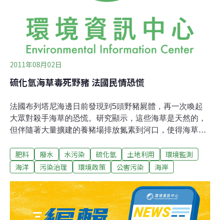
藥噴霧器沖洗後竟出現細沙，質疑「原來肥料摻沙，讓農
民花冤枉錢」。張龍潭說，「特43號」殘渣物最多、「1
號、4號」肥料也有殘渣現象，「肥料不會立即
2011年08月02日
硫化氫海草毒死野豬 法國民情恐慌
法國布列塔尼海邊日前發現到5頭野豬屍體，再一次喚起
大眾對殺手海草的恐慌。研究顯示，這些海草是天然的，
但伴隨著大量擴建的養豬場排放氮素到河口，使得海草大
量增長。人們擔心，農業污染造成的海草氾濫，形成所謂
肥料
廢水
水污染
硫化氫
土地利用
環境監測
的「綠潮」（green tide），恐怕會對公共衛生形成危害。
十多年來，政府一直無力處理「綠潮」的問題，讓北不列
海洋
污染治理
環境政策
公害污染
海岸
塔尼海灘因為海草氾濫而窒息了生機。過去3週以來，加
上這5頭死亡野豬在內，人們已發現共有15頭野豬死於聖
布裡厄（Saint Brieuc）海灣。兩年前的夏天，附近海灘也
有一匹馬病重死亡，當時還引起了居民強烈抗議。另外還