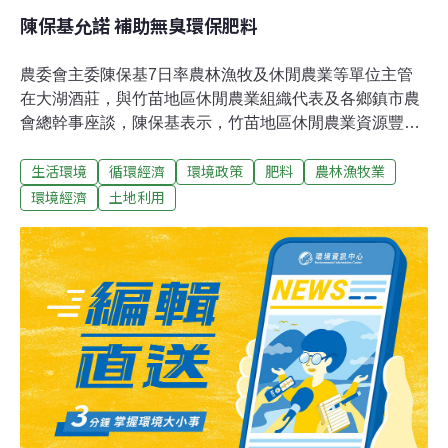
陳保基允諾 補助無臭環保肥料
農委會主委陳保基7日率農林漁牧及休閒農業等單位主管
在大湖酒莊，與竹苗地區休閒農業組織代表及各鄉鎮市農
會總幹事座談，陳保基表示，竹苗地區休閒農業資源豐
富，包括休閒農業區、休閒農場、田媽媽料理班、農會
生活環境
循環經濟
環境政策
肥料
農林漁牧業
等，發展成果豐碩，希望聽取地方意見，協助休閒農業輔
導改進。陳保基等人當場應允比照農機具，農委會、縣
環境經濟
土地利用
府、農民各負擔1/3經費，補助農民購買無臭的環保肥料，
陳保基也請縣府配合提出休閒農業區範圍調整計畫，而部
落客行銷、基礎農路等建設，也將會研擬。陳保基表示，
處理「萊克多巴胺」飼料添加劑問題，還是以國民健康為
第一要務，此外，考量產業發展，並符合國際規範，牛豬
分離進口原則，對產業有相當大保護的作用，希望國人體
諒到美牛對台美經貿、外交、國防關係的影響。