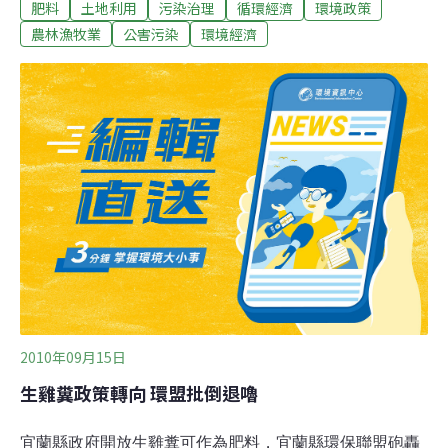
肥料
土地利用
污染治理
循環經濟
環境政策
殘留抗生素、重金屬，會造成土壤酸化、水源污染，法令
鬆綁，生雞糞問題會更加嚴重。環保聯盟理事長張捷隆批
農林漁牧業
公害污染
環境經濟
評，做事不能只做半套，河川地不能用生雞糞，山坡地、
農地等其他地區卻可以用，難道不會污染土壤或地下水？
只禁河川地就是「唯德不足」，環保聯盟將向縣府提出異
議。對於環盟質疑，環保局長鄒燦陽傲慢的說：「不然你
來作（當局長），你來訂。」還拗說，沒有開放使用生雞
糞，不要抓語病，污染還是要處罰；後來才改口將再討
論，研議恢復全面禁用生雞糞的政策。
2010年09月15日
生雞糞政策轉向 環盟批倒退嚕
宜蘭縣政府開放生雞糞可作為肥料，宜蘭縣環保聯盟砲轟