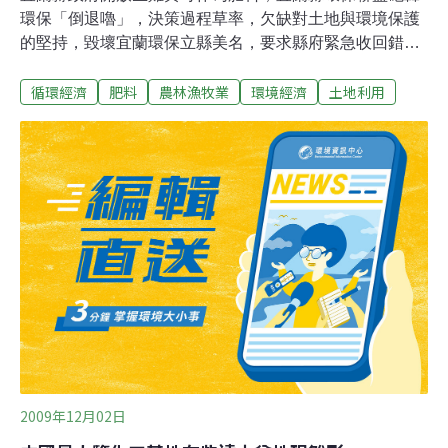
環保「倒退嚕」，決策過程草率，欠缺對土地與環境保護
的堅持，毀壞宜蘭環保立縣美名，要求縣府緊急收回錯誤
決定。宜蘭縣政府民國94年明文禁止使用生雞糞作肥料，
循環經濟
肥料
農林漁牧業
環境經濟
土地利用
最近卻廢止該公告，形同開放農民使用；環保聯盟發表強
烈聲明，抨擊縣府決策不當，理事長張捷隆說，宜蘭以環
保立縣，縣府不應走回頭路，過去明文禁止的法令，只因
為部分農民顧及成本偏高，縣府政策就轉向。聯盟強調，
所謂成本更應該顧及「環境成本」，使用生雞糞會有蠅卵
寄生，覆土難以確實，在曝曬過程易生臭味，也會使土壤
劣化、酸化，大同鄉四季、南山耕作區很多在蘭陽溪畔，
會嚴重污染水源，對環境影響既深且遠，宜蘭環保立縣美
名，難道要付諸流水？張捷隆質疑，縣府稱政策修訂是希
望「輔導代替取締」，只要農民將生雞糞翻耕覆土，就能
減少臭味與蚊蠅，但覆土標準為何？環保局取締標準值怎
麼算？臭味如何採樣？蚊蠅數量如何計算？土壤酸化、
2009年12月02日