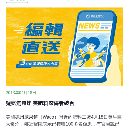
場。誰替我們的水源把關？誰對這些污染，視而不見？天
色剛剛透亮，鋤草機轟隆隆的聲音，在果園響起。這片水
蜜桃園跟其他果園不太一樣，各種雜草在這裡競逐著地
盤。陳碧郎從不用除草劑對付雜草，因為他知道，這些草
是幫忙捉住土壤的好幫手。桃園復興鄉拉拉山，以種植水
蜜桃聞名，這裡也是石門水庫集水區、大漢溪的上游，果
樹使用的農藥、除草劑與肥料，不但破壞水土保持，也造
成水庫污染。陳碧郎從自己開始做起，替水庫排毒減肥。
但是，有機果農所做的努力，抵不上山坡地被破壞
2013年04月18日
疑氨氣爆炸 美肥料廠傷者破百
美國德州威果鎮（Waco）附近的肥料工廠4月18日發生巨
大爆炸，鄰近醫院表示已接獲100多名傷患，有官員說已