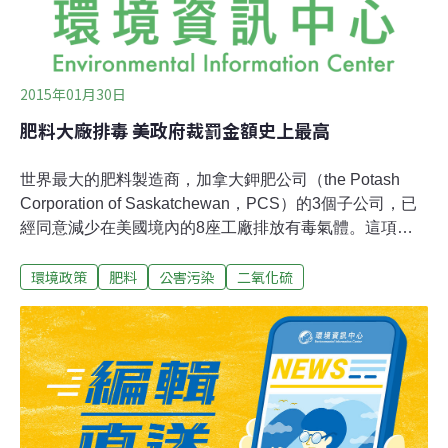
2015年01月30日
肥料大廠排毒 美政府裁罰金額史上最高
世界最大的肥料製造商，加拿大鉀肥公司（the Potash
Corporation of Saskatchewan，PCS）的3個子公司，已
經同意減少在美國境內的8座工廠排放有毒氣體。這項由
美國政府協調產生的協議，主張這些子公司違背空氣清潔
環境政策
肥料
公害污染
二氧化硫
法（Clean Air Act），因為他們變更了設備，釋放難聞又
有毒的二氧化硫到附近社區。此協議要求PCS氮肥廠
（PCS Nitrogen Fertilizer）、AA硫化物公司（AA
Sulfuric Inc.）及白泉農業化學物公司（White Springs
Agricultural Chemicals Inc.）裝設新的設備，及實施最先
進的減硫措施，並且在8個硫化物工廠加裝排放監測器。
這3個公司將為這些新設施估計花費5000萬美元，並付出
民事賠償130萬美元。美國司法部環境及自然資源部門的