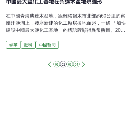
中國最大鹽化工基地在柴達木盆地現雛形
在中國青海柴達木盆地，距離格爾木市北部約60公里的察
爾汗鹽湖上，幾座新建的化工廠房拔地而起，一條 「加快
建設中國最大鹽化工基地」的標語牌顯得異常醒目。2005
年以來，青海鹽湖工業集團股份有限公司先後啟動了概算
礦業
肥料
中國新聞
總投資超過600億元的鹽湖資源綜合利用一、二、三期項
目，試圖在柴達木盆地建設中國最大的鹽化工基地。中國
地質勘測機搆的有關資料顯示，總面積5,856平方公里的察
01
02
03
04
爾汗鹽湖是中國最大的鉀鎂鹽礦床，其各類資源總量達
601億噸，其中氯化鈉的儲量為426億噸，鉀的儲量為5.4
億噸，鎂的儲量為16億噸，鋰的儲量為1204.2萬噸，此
外，還擁有儲量可觀的硼、溴、銫、銣等稀有元素。據測
算，整個察爾汗鹽湖的開採價值超過12萬億元。」青海鹽
湖集團副總經理李浩放說，他們將使中國的鹽化工產業在
世界上擁有價格談判的話語權。早在上個世紀50年代末
期，為了緩解中國嚴重缺鉀的不利局面，中國就已經開始
開發這裏的鹽湖資源