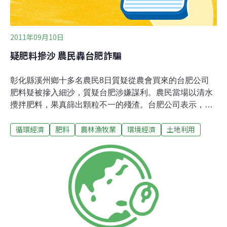
2011年09月10日
疑肥料摻沙 農民轟台肥詐騙
彰化縣溪州鄉十多名農民8日質疑從農會買來的台肥公司
肥料疑被摻入細沙，質疑台肥涉嫌謀利。農民當場以清水
攪拌肥料，果真篩出顆粒不一的殘渣。台肥公司表示，是
磷、鉀礦物的殘渣物，屬緩效性，不立即溶解的自然現
循環經濟
肥料
農林漁牧業
環境經濟
土地利用
象。農糧署副署長游勝鋒說，他初判「台肥特43號複合肥
料」有氮、鉀、磷等不同成分，氮肥可立即溶解，但鉀、
磷的肥效性較長，所以不易溶解，殘渣應是鉀、磷的礦物
質殘渣。台中區農改場助理研究員蕭政弘說，台肥特43號
肥料，所規定的氮、磷、鉀成分各為15％，其餘可添加其
他肥料或礦物質當「介質」，介質不會降低肥料的效用，
也不是偷斤減兩，農民不需擔心。農民張龍潭說，水稻施
肥量越來越多，一分地原本只需一包肥料，但現在「台肥
特43號複合肥料」要一包半才夠用。他仔細觀察，發現農