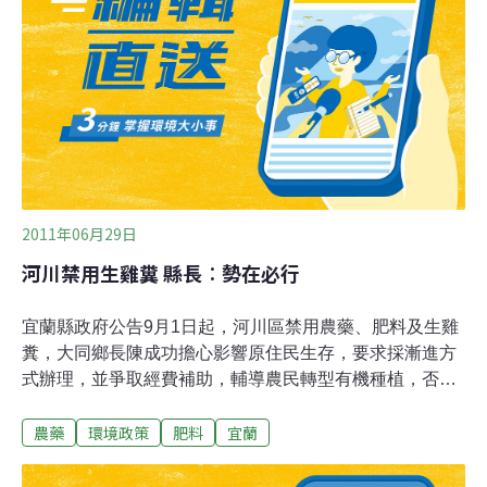
有一宗兩年前的意外死亡事件尚在調查中，當時一名男子
在生前受雇運走海草，而海草在腐爛時會產生有毒的硫化
氫氣體。調查研究推斷，雖然目前這些海草是天然的，但
隨著布列塔尼中部地區許多穀物農場以及養豬場排放氮化
合物的肥料到河口，使得海草大量增長。7月26日早上死
亡的5頭死野豬，有兩
2011年06月29日
河川禁用生雞糞 縣長︰勢在必行
宜蘭縣政府公告9月1日起，河川區禁用農藥、肥料及生雞
糞，大同鄉長陳成功擔心影響原住民生存，要求採漸進方
式辦理，並爭取經費補助，輔導農民轉型有機種植，否則
將引起抗議；縣長林聰賢說，禁用政策勢在必行，縣府會
農藥
環境政策
肥料
宜蘭
啟動輔導機制，向原民會爭取專案補助。陳成功昨天參加
縣府擴大縣務會議，他希望「禁用」政策能緩和一點，要
有配套措施，否則政策實施，會造成大同鄉社會問題，嚴