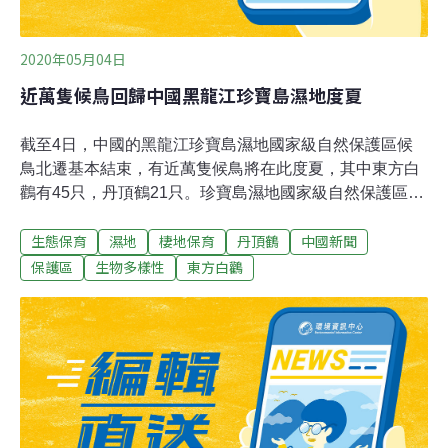
2020年05月04日
近萬隻候鳥回歸中國黑龍江珍寶島濕地度夏
截至4日，中國的黑龍江珍寶島濕地國家級自然保護區候
鳥北遷基本結束，有近萬隻候鳥將在此度夏，其中東方白
鸛有45只，丹頂鶴21只。珍寶島濕地國家級自然保護區位
於黑龍江省虎林市東部，完達山南麓，以烏蘇里江為界，
生態保育
濕地
棲地保育
丹頂鶴
中國新聞
與俄羅斯隔江相望，保護區總面積44364公頃，其中濕地
面積為29275公頃，這裡生活著東方白鸛、丹頂鶴、白尾
保護區
生物多樣性
東方白鸛
海雕和金雕4種國家一級保護鳥類和20多種國家二級保護
鳥類。其中東方白鸛全球僅有3000多隻，在中國、俄羅斯
和日本等地棲息生活。保護區的工作人員為東方白鸛建造
了20個人工鳥巢，加強水環境管理，對周邊村屯進行環境
整治和生態管理，提升周邊村民候鳥保護教育等實際舉
措。