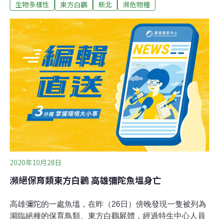
生物多樣性
東方白鸛
新北
瀕危物種
型涉禽，屬鸛科鸛屬。與白鸛是近親，但比白鸛更大，除
翅膀有黑色外，眼睛周圍還有一塊紅色的皮膚，為世界瀕
危的物種，每年冬天南遷度冬，在台灣屬稀有冬候鳥。市
府說，已有2隻東方白鸛往三芝區方向飛去，研判昨晚民
眾在淡金公路石門段看見的就是東方白鸛。提醒鳥友，賞
鳥需保持適當距離，遵守不接觸、不餵食、不驚嚇的「三
不」原則。如有侵犯、騷擾行為，將依野生動物保育法查
處。
2020年10月28日
瀕絕保育類東方白鸛 高雄彌陀魚塭身亡
高雄彌陀的一處魚塭，在昨（26日）傍晚發現一隻被列為
瀕臨絕種的保育鳥類、東方白鸛屍體，經過特生中心人員