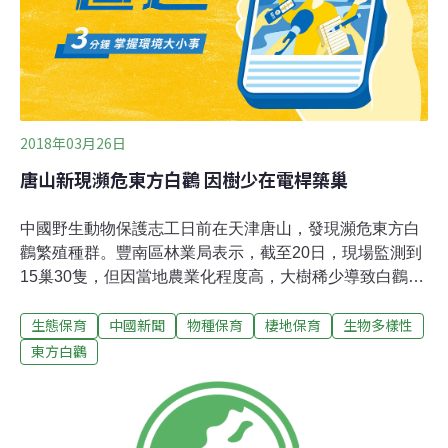
2018年03月26日
唐山新現瀕危東方白鸛 因樹少在電桿築巢
中國野生動物保護志工日前在天津唐山，發現瀕危東方白
鸛繁殖種群。豐南區林業局表示，截至20日，現場監測到
15巢30隻，但因當地農業化程度高，大樹稀少導致白鸛全
在電線桿上築巢。澎湃新聞報導，東方白鸛的全球種群數
生態保育
中國新聞
物種保育
棲地保育
生物多樣性
量約3500至4000隻，被國際自然保護聯盟定為瀕危種，同
時被列入紅色名錄，是中國一級重點保護動物。東方白鸛
東方白鸛
棲息地以濕地為主，鄱陽湖是主要越冬地。據專家表示，
東方白鸛的繁殖期需要大量魚類提供繁育子代所需能量，
對繁殖地的選擇要求較高。然因許多繁殖地現已大規模農
業化，適宜築巢地區變少，「在電線桿築巢，是因為周圍