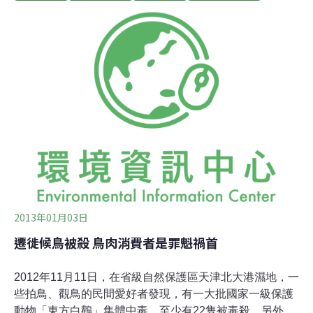
劉櫂豪立委均到場響應，更有3名高雄大學學生趕來支
持。「因為學校在濕地旁邊，所以我們關心濕地」，3位
學生如是說。政府帶頭破壞 知本濕地劫難重重位於台東市
的知本濕地，是一處擁有天然湧泉、豐富生態，濾水和防
洪功能良好的濕地，是卑南族卡大地布部落的傳統領域，
也是知本居民的共同生活記憶，當地人稱「夢幻湖」。知
本濕地歷年來有種類繁多的候鳥度冬，包括全球瀕危鳥種
黑面琵鷺，及全球僅存約2000隻的東方白鸛，為候鳥遷徙
路徑上重要的棲息地。根據中華鳥會調查資料，知本濕地
共記錄至少130種鳥類。2008年行政院農
2013年01月03日
遷徙候鳥被殺 鳥肉消費者是罪魁禍首
2012年11月11日，在省級自然保護區天津北大港濕地，一
些拍鳥、觀鳥的民間愛好者發現，有一大批國家一級保護
動物「東方白鸛」集體中毒，至少有22隻被毒殺。另外，