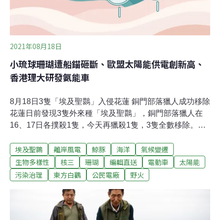
2021年08月18日
小琉球珊瑚遭船錨砸斷、歐盟太陽能供電創新高、
香港理大研發氨能車
8月18日3隻「埃及聖䴉」入侵花蓮 銅門部落獵人成功移除
花蓮日前發現3隻外來種「埃及聖䴉」，銅門部落獵人在
16、17日各撲殺1隻，今天再獵殺1隻，3隻全數移除。花
蓮林管處未來幾日將擴大搜尋範圍，以確認有無其他埃及
埃及聖䴉
離岸風電
鯨豚
海洋
氣候變遷
聖䴉蹤跡。林管處指出，這次能夠高效率在未滿40小時內
完成移除任務，除事前準備、動員快速外，特別感謝銅門
生物多樣性
核三
珊瑚
編輯直送
電動車
太陽能
部落「崖勇蘇漾產業發展協會」協助，借重協會獵人及曾
污染治理
東方白鸛
公民電廠
野火
支援羅東林區管理處移除埃及聖䴉的成功經驗，才能在短
時間內迅速並順利完成任務。（中央社報導）「珊瑚都被
砸斷了」 小琉球保育區竟遭丟水泥塊和船錨小琉球島周圍
海域全劃為琉球水產動物繁殖保育區，其中「杉福潮間帶