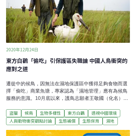
保育示範區」竟遭不明船隻，丟棄船錨和數個水泥塊，鄉
民氣炸要求縣府揪兇。屏縣府回應，經過定位，發現棄置
地點確實是位於杉福潮間帶保育示範區，嚴重破壞生態，
行徑惡劣，可依據《漁業法》開罰3至15萬元，目前正安
排當地協會清除，同時也會追查棄置
2020年12月24日
東方白鸛「偷吃」引保護區失職論 中國人鳥衝突的
應對之道
遷徙中的候鳥，因無法在濕地保護區中獲得足夠食物而選
擇「偷吃」商業魚塘，專家認為「濕地管理」應有為候鳥
服務的意識。10月底以來，護鳥志願者王敬國（化名）一
直在為停歇在天津的東方白鸛義務巡護。東方白鸛，又被
盜獵
候鳥
生物多樣性
東方白鸛
透視中國環境
稱為「鳥類中的大熊貓」，是國家一級保護動物。每年，
牠們都會從繁殖地黑龍江及烏蘇里江一帶向南遷徙，並在
人與動物衝突觀點討論
生態補償
生態保育
濕地
11月中旬左右到達天津的濕地，進行短暫的停歇、進食，
以便儲備體力進行之後的長途飛行。然而今年的情況有所