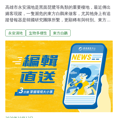
高雄市永安濕地是黑面琵鷺等鳥類的重要棲地，最近傳出
嬌客現蹤，一隻瀕危的東方白鸛來做客，尤其牠身上有追
蹤發報器是韓國研究團隊所繫，更顯稀有與特別。東方白
鸛是名列華盛頓公約鳥類紅皮書瀕危等級的野生鳥種，成
永安濕地
生物多樣性
東方白鸛
鳥覆有白色羽毛，黑色鳥喙及翅膀，眼睛周圍和腳是紅色
的；主要分布在西伯利亞東部、北韓及中國東北等地區，
每年冬天會南遷度冬，台灣不是其遷徙路線，可能因為天
氣惡劣或其他因素，偏離本來路線而現蹤在台灣，也稱為
「台灣迷鳥」。茄萣觀光發展協會理事長郭淑娥今天（19
日）表示，茄萣及永安濕地是國際衛星追蹤濕地，因為永
安濕地出現東方白鸛，相關保育人員被通知協助追蹤觀
察，讓外界更加關注東方白鸛的蹤跡。東方白鸛俗稱送子
鳥，通常是出雙入對，這隻東方白鸛獨自現身可能和牠身
上裝置發報器影響牠的配對。