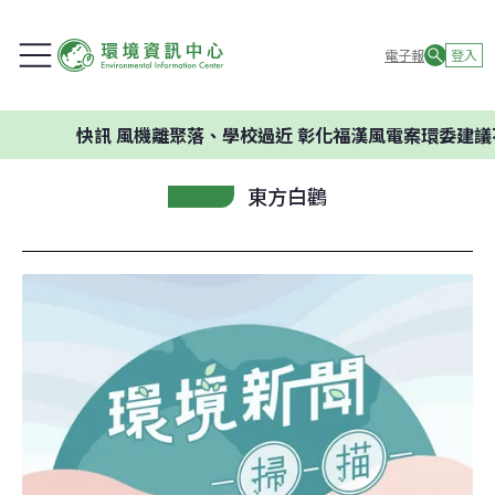
電子報
登入
快訊
風機離聚落、學校過近 彰化福漢風電案環委建議不應開發
東方白鸛