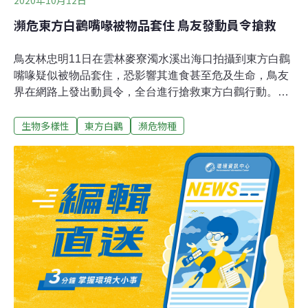
2020年10月12日
瀕危東方白鸛嘴喙被物品套住 鳥友發動員令搶救
鳥友林忠明11日在雲林麥寮濁水溪出海口拍攝到東方白鸛
嘴喙疑似被物品套住，恐影響其進食甚至危及生命，鳥友
界在網路上發出動員令，全台進行搶救東方白鸛行動。拍
鳥俱樂部社長黃蜀婷今天（12日）接受中央社記者電訪時
生物多樣性
東方白鸛
瀕危物種
表示，東方白鸛在全球僅存3000隻左右，比全球總數還有
4800隻左右的黑面琵鷺還要珍貴，保育等級屬於瀕危物
種，近十幾年來，每年秋冬季節台灣能看到極為少數的東
方白鸛，因此引起鳥友迷追逐。搶救東方白鸛一文在鳥友
界引起關注，鳥友們從11日起在東方白鸛可能棲息的地方
尋找，截至今天下午尚未發現蹤跡。