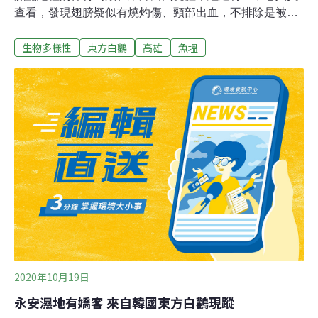
查看，發現翅膀疑似有燒灼傷、頸部出血，不排除是被電
擊死亡，還要進一步釐清。鳥友聚集在一起，守護著陳屍
生物多樣性
東方白鸛
高雄
魚塭
在高雄彌陀一處魚塭的保育鳥類「東方白鸛」，這隻鳥被
歐洲人稱為「送子鳥」，由韓國研究團隊進行追蹤，繫上
腳環。二週前牠飛來台灣作客，由於雙翅黑白分明，有如
鋼琴琴鍵，十分優雅，吸引鳥友爭相拍攝。不過，鳥友26
日傍晚獲知牠定位不動，擔心出事，徹夜追蹤守護，結果
卻是命喪台灣。由於本月中旬在雲林麥寮濁水溪出海口，
也有鳥友拍到一隻東方白鸛的嘴部，疑似套著人類廢棄
物，可能影響進食、危及生命，這次東方白鸛死亡的消息
傳開後，甚至有鳥友難過落淚，鳥友因此呼籲政府投入資
源，保護這瀕臨絕種的鳥類。
2020年10月19日
永安濕地有嬌客 來自韓國東方白鸛現蹤