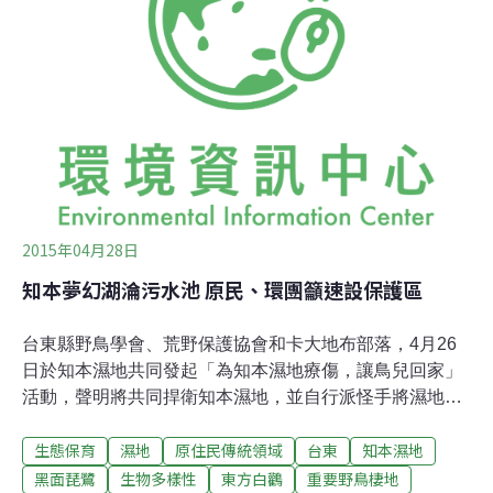
已無適宜築巢的大樹」。
2015年04月28日
知本夢幻湖淪污水池 原民、環團籲速設保護區
台東縣野鳥學會、荒野保護協會和卡大地布部落，4月26
日於知本濕地共同發起「為知本濕地療傷，讓鳥兒回家」
活動，聲明將共同捍衛知本濕地，並自行派怪手將濕地出
海口回填，期盼滿目瘡痍的知本濕地早日回復原本的夢幻
生態保育
濕地
原住民傳統領域
台東
知本濕地
美景。除了台東縣野鳥學會、荒野保護協會和卡大地布部
落族人，台東大學與台東專科學校師生、其他關心民眾與
黑面琵鷺
生物多樣性
東方白鸛
重要野鳥棲地