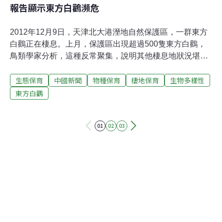
報告顯示東方白鸛瀕危
2012年12月9日，天津北大港溼地自然保護區，一群東方
白鸛正在棲息。上月，保護區出現超過500隻東方白鸛，
鳥類學家分析，這種反常聚集，說明其他棲息地狀況堪憂
一個月前，天津北大港溼地保護區，至少20隻國家一級保
生態保育
中國新聞
物種保育
棲地保育
生物多樣性
護動物東方白鸛遭投毒死亡，11月21日，唐山樂亭再現東
方白鸛死亡事件。上世紀70年代初，分布在朝鮮、韓國的
東方白鸛
東方白鸛繁殖種群已經滅絕，而中國東北地區的東方白
鸛，光繁殖數量就超過1000隻；但是到上世紀90年代，吉
01
02
03
林地區已難見東方白鸛繁殖，黑龍江全省的繁殖數量亦不
足50隻。一份調查報告顯示的數據變化，足以呈現東方白
鸛的瀕危。東方白鸛繁殖地的東北，集中於上世紀80年代
的墾沼造田、亂砍濫伐，致使東方白鶴的棲息地遭到極大
破壞，加之亂捕濫獵，東方白鸛數量銳減。國際自然保護
聯盟(IUCN)今年的一份報告顯示，過去10年間，東方白鸛
遷徙的渤海灣沿線的關鍵區域的濱海溼地消失了59%，未
來還將有更多的溼