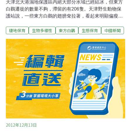
天津北大港濕地保護區內絕大部分水域已經結冰，但東方
白鸛遷徙的數量不夠，滯留的有206隻。天津野生動物保
護站說，一些東方白鸛的翅膀耷拉著，看起來明顯偏瘦。
這個季節，東方白鸛至少應當遷徙到了山東。按照東方白
棲地保育
生物多樣性
東方白鸛
生態保育
中國新聞
鸛的遷徙慣例，數以百計的東方白鸛往往在11月初遷徙到
天津北大港，15至20天後，根據天氣變化在11月底往南遷
徙，但今年情況實屬反常。東方白鸛屬大型涉禽，是被列
入《瀕危野生動植物種國際貿易公約》附錄一的瀕危珍稀
鳥類，全球約有2500至3000隻。牠們常在沼澤、濕地、塘
邊涉水覓食，主要以小魚、蛙、昆蟲等為生，在中國東北
與俄羅斯交界處繁殖，每年10－11月沿東部海岸線遷徙至
長江下游及以南地區越冬。
2012年12月13日