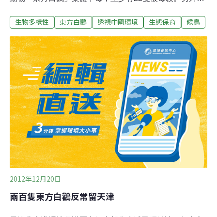
還有100多隻綠頭鴨、綠翅鴨、斑嘴鴨、蒼鷺等其他水鳥
生物多樣性
東方白鸛
透視中國環境
生態保育
候鳥
死亡。經調查，這些鳥類死于人為投毒。天津市公安部門
為此懸賞5萬元，徵集毒殺鳥類的線索。在民間紛紛展開
「讓候鳥飛」的護鳥行動同時，人們不禁發出疑問，為何
會有那麼多的鳥類遭受屠戮？ 誰是兇手？遷徙途中獵殺不
斷在全球將近一萬種鳥類中，有很大一部分每年春秋進行
大遷徙。中國位於北半球，鳥類遷徙路線一般是春天向北
飛，秋天向南飛。「飛得過這個山頭，飛不過那個山
頭。」這是湖南鳥類保護志願者李鋒對鳥類遷徙中遭受殺
戮的形容。從2012年9月份起，他和另外兩名志願者一起
到湖南杜東縣的「千年鳥道」，進行了持續暗訪。所謂的
千年鳥道，就是鳥類遷徙過程中的一些必由之路，往往是
兩三座山的埡口。暗訪發現，每年秋分之
2012年12月20日
兩百隻東方白鸛反常留天津