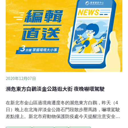
不同，今年的東方白鸛來得早、數量多，比王敬國等志願
者預計的提前了大半個月到達，截至11月5日，已有1300
餘隻東方白鸛聚集在七里海、北大港、曹妃甸這三大濕地
保護區外——這個數量是全球統計總數的一半以上。長途
趕路的牠們在歇腳之際，選擇「偷吃」保護區周邊的商業
魚塘中的魚，因此遭到魚塘老闆的鞭炮驅趕，在今年成為
引發廣泛關注的「人鳥衝突」事件。
2020年12月07日
瀕危東方白鸛淡金公路逛大街 夜晚嚇壞駕駛
在新北市金山區過境南遷度冬的瀕危東方白鸛，昨天（4
日）晚上在北海岸淡金公路石門段散步壓馬路，嚇壞駕駛
差點撞上。新北市府動物保護防疫處今天提醒注意安全，
也遵守賞鳥的原則。新北市府動保處表示，東方白鸛是大