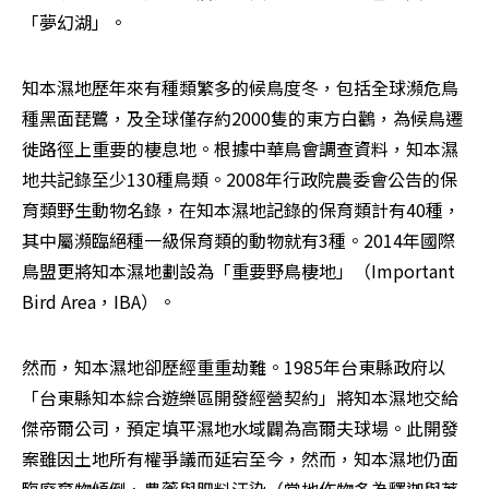
「夢幻湖」。
知本濕地歷年來有種類繁多的候鳥度冬，包括全球瀕危鳥
種黑面琵鷺，及全球僅存約2000隻的東方白鸛，為候鳥遷
徙路徑上重要的棲息地。根據中華鳥會調查資料，知本濕
地共記錄至少130種鳥類。2008年行政院農委會公告的保
育類野生動物名錄，在知本濕地記錄的保育類計有40種，
其中屬瀕臨絕種一級保育類的動物就有3種。2014年國際
鳥盟更將知本濕地劃設為「重要野鳥棲地」（Important 
Bird Area，IBA）。
然而，知本濕地卻歷經重重劫難。1985年台東縣政府以
「台東縣知本綜合遊樂區開發經營契約」將知本濕地交給
傑帝爾公司，預定填平濕地水域闢為高爾夫球場。此開發
案雖因土地所有權爭議而延宕至今，然而，知本濕地仍面