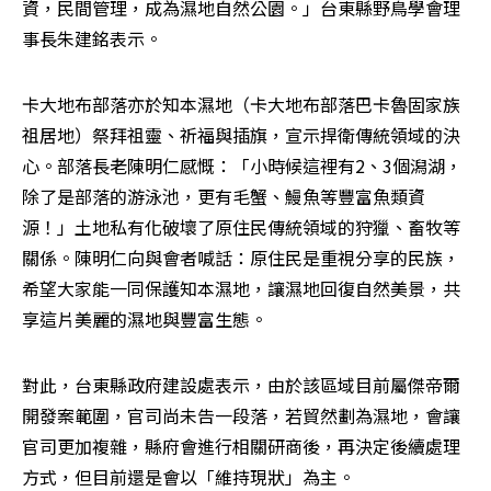
資，民間管理，成為濕地自然公園。」台東縣野鳥學會理
事長朱建銘表示。
卡大地布部落亦於知本濕地（卡大地布部落巴卡魯固家族
祖居地）祭拜祖靈、祈福與插旗，宣示捍衛傳統領域的決
心。部落長老陳明仁感慨：「小時候這裡有2、3個潟湖，
除了是部落的游泳池，更有毛蟹、鰻魚等豐富魚類資
源！」土地私有化破壞了原住民傳統領域的狩獵、畜牧等
關係。陳明仁向與會者喊話：原住民是重視分享的民族，
希望大家能一同保護知本濕地，讓濕地回復自然美景，共
享這片美麗的濕地與豐富生態。
對此，台東縣政府建設處表示，由於該區域目前屬傑帝爾
開發案範圍，官司尚未告一段落，若貿然劃為濕地，會讓
官司更加複雜，縣府會進行相關研商後，再決定後續處理
方式，但目前還是會以「維持現狀」為主。