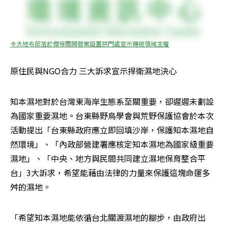
卡大地布部落於傑帝爾開發案設置拱門處宣示傳統領域主權
原住民與NGO合力 三大訴求宣示捍衛濕地決心
知本濕地對於台灣東海岸生態系至關重要，卻遲遲未劃設
為國家重要濕地。台東縣野鳥學會與荒野保護協會於本次
活動提出「台東縣政府應立即回填沙岸，保護知本濕地自
然環境」、「內政部營建署應核定知本濕地為國家級重要
濕地」、「中央、地方與民間共同建立濕地保育整合平
台」3大訴求，希望能藉由法律的力量來保護這塊命運多
舛的濕地。
「希望知本濕地能依循台北關渡濕地的腳步，由政府出