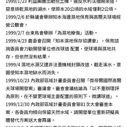
1999/1/23 利益團體出動挖土機，違反水利法擅開渠道，
惡意排乾濕地的湖水，使原本20公頃的水域僅剩2公頃。

1999/2/6 於縣議會舉辦知本海邊濕地保育與高爾夫球場經
營公聽會。

1999/2/7 台東鳥會舉辦「為濕地療傷」活動。

1999/4/23 農委會召開「知本濕地保存協調會」，保育諮
詢委員會力勸開發單位修改球道 配置，使球場與濕地共
存，但依然沒有結果。

1999/4 濕地水源又遭非法重機械封鎖改道，截走溪水，意
圖使知本濕地缺水而消失。

1999/10/23 內政部區域計畫委員會召開「傑帝爾國際高爾
夫球場開發案」審議會。審查會議結論為「以不重辦環評
為原則，在不變更球場主要配置的原則下，微調球道」。

1999/12/30 內政部區域計畫委員會第81次大會審查本
案，各委員均傾向保留天然水域，請開發單位重新研擬具
體替代方案送大會再議。
