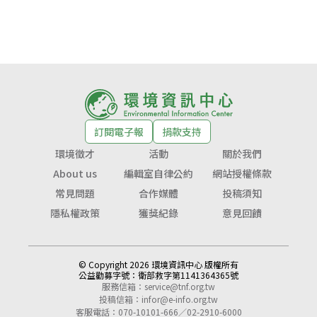
訂閱電子報
捐款支持
環境徵才
活動
關於我們
About us
編輯室自律公約
網站授權條款
常見問題
合作媒體
投稿須知
隱私權政策
獲獎紀錄
意見回饋
© Copyright 2026 環境資訊中心 版權所有
公益勸募字號：
衛部救字第1141364365號
服務信箱：
service@tnf.org.tw
投稿信箱：
infor@e-info.org.tw
客服電話：070-10101-666／02-2910-6000