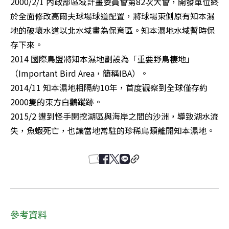
2000/2/1 內政部區域計畫委員會第82次大會，開發單位終
於全面修改高爾夫球場球道配置，將球場東側原有知本濕
地的破壞水道以北水域畫為保育區。知本濕地水域暫時保
存下來。

2014 國際鳥盟將知本濕地劃設為「重要野鳥棲地」
（Important Bird Area，簡稱IBA）。

2014/11 知本濕地相隔約10年，首度觀察到全球僅存約
2000隻的東方白鸛蹤跡。

2015/2 遭到怪手開挖湖區與海岸之間的沙洲，導致湖水流
失，魚蝦死亡，也讓當地常駐的珍稀鳥類離開知本濕地。
參考資料