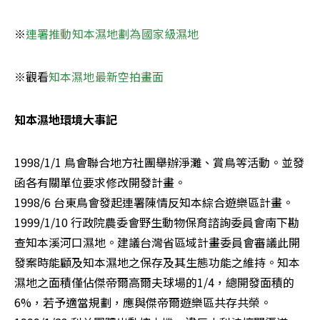
※
連署推動知本濕地劃為國家級濕地
※觀看
知本濕地最新空拍畫面
知本濕地環境大事記
1998/1/1 鳥會聯合地方社團舉辦淨灘、賞鳥等活動。並發
函各有關單位要求修改開發計畫。

1998/6 台東鳥會發起連署陳情反知本綜合遊樂區計畫。

1999/1/10 行政院農委會野生動物保育諮詢委員會南下勘
查知本溪河口濕地。建議台灣省區域計畫委員會審議此開
發案時能顧及知本濕地之保存及其生態功能之維持。知本
濕地之面積僅佔傑帝爾高爾夫球場的1/4，總開發面積的
6%，若予適當規劃，應與傑帝爾遊樂區共存共榮。
