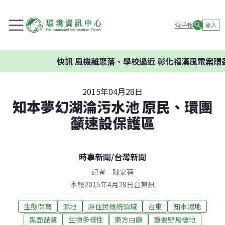
電子報
登入
快訊
風機離聚落、學校過近 彰化福漢風電案環委建
2015年04月28日
知本夢幻湖淪污水池 原民、環團
籲速設保護區
時事新聞
/
台灣新聞
記者
—
陳安蓓
本報2015年4月28日台東訊
生態保育
濕地
原住民傳統領域
台東
知本濕地
黑面琵鷺
生物多樣性
東方白鸛
重要野鳥棲地