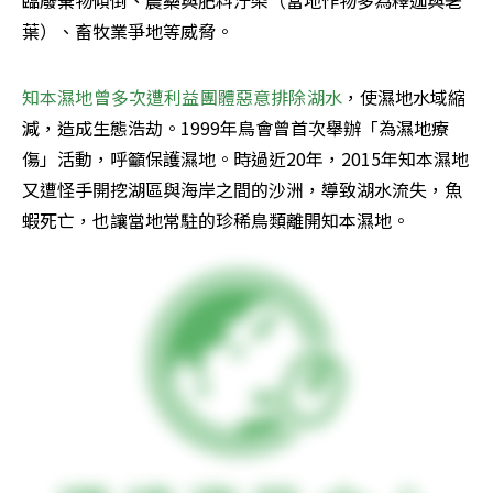
臨廢棄物傾倒、農藥與肥料汙染（當地作物多為釋迦與荖
葉）、畜牧業爭地等威脅。
知本濕地曾多次遭利益團體惡意排除湖水
，使濕地水域縮
減，造成生態浩劫。1999年鳥會曾首次舉辦「為濕地療
傷」活動，呼籲保護濕地。時過近20年，2015年知本濕地
又遭怪手開挖湖區與海岸之間的沙洲，導致湖水流失，魚
蝦死亡，也讓當地常駐的珍稀鳥類離開知本濕地。