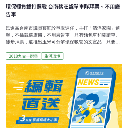
環保輕負載打選戰 台南蔡旺詮單車隊拜票、不用廣
告車
民進黨台南市議員蔡旺詮爭取連任，主打「清淨家園」選
舉，不插競選旗幟，不用廣告車，只有麵包車和腳踏車、
徒步拜票，還推出玉米可分解環保吸管的文宣品，只要民
眾捐贈發票做公益，就能換贈一組吸管，希望打一場環保
2018九合一選舉
生活環境
選戰。蔡旺詮說，學生時代就開始推動環保運動，從政後
也想說要如何推動，這次不插旗幟、不用廣告車，但必須
透過更多點子來行銷，於是他推出可分解環保吸管。蔡旺
詮表示，台灣的民主發展透過選舉的過程已進入到一個新
階段，為了提倡改變選舉文化，應該從環保選舉輕負載做
起，降低選舉行動影響到市民生活的方式，才能慢慢去改
變。因此，今年選舉，他的拜票方式採用自行車拜票與徒
步方式，要用真誠的心感動市民，告別太過於勞師動眾的
動員，用輕負載與環保模式，走出一條不同的選戰之路。
蔡旺詮進一步承諾將全力爭取打造大台南的自行車道路
網，讓更人性化，便利化的自行車道成為台南城市進步的