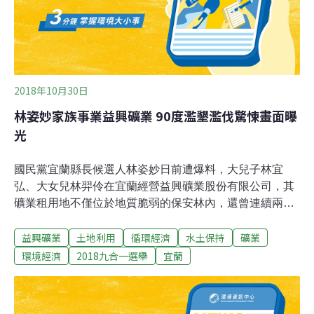
2018年10月30日
林姿妙家族事業益興礦業 90度濫墾濫伐驚悚畫面曝
光
國民黨宜蘭縣長候選人林姿妙日前遭爆料，大兒子林宜
弘、大女兒林羿伶在宜蘭經營益興礦業股份有限公司，其
礦業租用地不僅位於地質脆弱的保安林內，還曾連續兩年
因違反《森林法》、《水土保持法》遭裁罰。立法院民進
益興礦業
土地利用
循環經濟
水土保持
礦業
黨團今（29日）在立院舉行記者會抨擊。據了解，益興礦
業位於羅東蘇澳鎮西南邊的山頭、白米河上游處，其董事
環境經濟
2018九合一選舉
宜蘭
長、代表人為林宜弘，董事長為林羿伶、陳永來，監察人
則為國民黨前立委楊吉雄；益興礦業曾向林務局羅東管理
處承租宜蘭縣蘇澳鎮小帽部分國有地山段，面積約1.229公