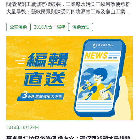
間清潔劑工廠儲存槽破裂，工業廢水污染三峽河致使魚群
大量暴斃；鶯歌民眾則深受阿四坑瀝青工廠及龜山工業區
工廠廢氣所苦，居民也怒吼不要「以肺清淨空氣」，呼籲
公害污染
2018九合一選舉
污染治理
市府、各候選人應拿出對策解決污染問題。不少三峽民眾
反映，26日中午起三峽河水因為攪動冒出許多泡沫，「竹
篙頭」等魚類也因河水污染大量暴斃，從大同橋到長福橋
的河域可見許多死魚漂浮在河面。三峽里長黃宗祥表示，
大白天就有工廠排放工業廢水污染三峽河實在離譜，他發
現後立刻就向環保局通報，最後發現嘉添里某清潔劑工廠
因儲藏槽破裂，造成化學藥劑溢出污染河水，環保局也已
依法告發。由於空污問題嚴重，地方社群網站也將各市議
員參選人拉入社群，並呼籲候選人提出方案解決空污問
題，但迄今僅鶯歌在地的候選人蘇泓欽回應，若能當選願
意雇用專人處理空污問題。
2018年10月29日
蘇貞昌打垃圾袋降價 侯友宜：環保跟減塑才是趨勢