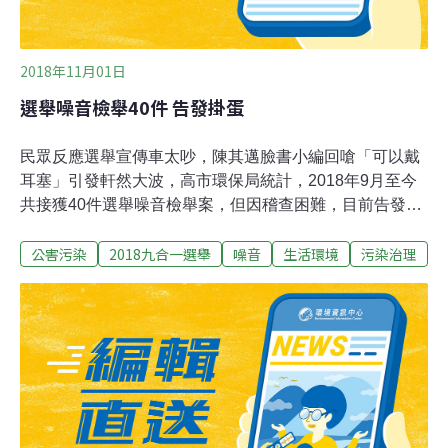
指標之一。
2018年11月01日
選舉噪音檢舉40件 告發掛蛋
民眾反應選舉宣傳車太吵，陳其邁臉書小編回嗆「可以戴
耳塞」引發軒然大波，高市環保局統計，2018年9月至今
共接獲40件選舉噪音檢舉案，但因稽查困難，目前告發件
數掛零；市議員候選人坦言，要兼顧安寧及宣傳效果，確
公害污染
2018九合一選舉
噪音
生活環境
污染治理
實相當難為。另外，選舉旗幟部分，依規定選前1個月起
可在私人處所及競選辦事處、政黨辦公處為中心左右各30
公尺內設置廣告物，高市環保局至今受理陳情903件，清
潔人員拆除585件，313件是由候選人自行拆除。 環保局
稽查科長馬振耀表示，日間噪音標準為77分貝、晚上則為
62分貝，但都必須持續2分鐘才達限期改善程度，稽查人
員獲報抵達檢舉現場時，宣傳車已跑走，而造勢活動場合
多辦在大馬路邊，扣除車流人潮背景噪音，通常也很難超
標。