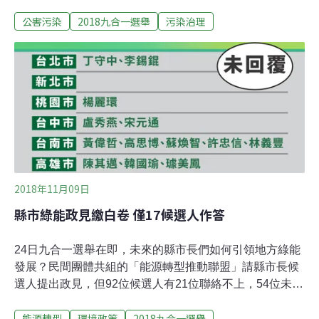
瑜、陳其邁簽署支持。聯盟表示樂見藍綠市長參選人願意
公害污染
2018九合一選舉
污染治理
面對高雄市的空污問題，也呼籲兩名沒有回應問題的無黨
籍參選人蘇盈貴、璩美鳳加油。陳陣營稍後發出新聞稿，
重申陣營七大主張，陳若有機會入主市，將要求國營事業
帶頭改善，包括中鋼應儘速將1、2號煉焦爐改為乾式，並
儘速更新。陳其邁重申，當選後會全面管制空氣品質，會
成立由副市長主持的空氣品質管制委員會，會邀請公民團
體一起來監督空氣品質，會把所有空氣污染，跟工廠排放
的狀況，即時公布資訊。高思博則表示，反空污是將來南
高雄一起合作的議題，未來三縣市要一起合作拒絕空污，
給民眾好的環境；蘇清泉指，屏東沒有重工業，結果污染
2018年11月09日
最嚴重，是很糟糕的問題，一定要台南、高屏連線，解決
空污源頭，把PM2.5等大幅減量，經濟發展和
縣市綠能政見繳白卷 僅17候選人作答
24日九合一選舉在即，未來的縣市長們如何引領地方綠能
發展？民間團體共組的「能源轉型推動聯盟」請縣市長候
選人提出政見，但92位候選人有21位聯絡不上，54位未回
覆，最後提出政見的僅17人（註：候選人名單依中選會正
能源轉型
環境政策
2018九合一選舉
式公告為準）。高雄、台南、新竹縣市、苗栗、南投、嘉