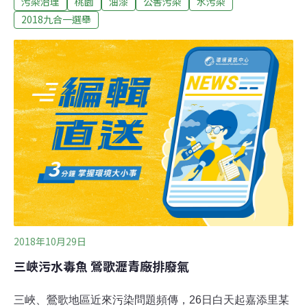
污染治理
桃園
油漆
公害污染
水污染
確是從競選總部流出，疑似為工人作業疏失，隨意清洗油
漆刷具污染水溝，環保局已依法告發，廠商也立即將受污
2018九合一選舉
染水溝清理完成。環保局表示，昨日下午1點54分接獲通
報，稽查人員於下午2點10分抵達現場勘查，現場靠近正
光路約20公尺之排水水色呈藍色，上下游水體均無異常，
採樣檢測水體pH值7.3，水溫26.0℃，導電度383μs/cm，
重金屬銅鎳試紙檢測無反應，水質無異常，稽查人員進入
箱涵勘查未發現偷排暗管，初步排除工業廢水污染，研判
應是藍色染料所致。鄭文燦競選總部發言人孫琬晴表示，
經調查確定是競選總部的施工單位委託包商，將裝潢的剩
餘油漆及油漆刷隨意於水溝清洗所造成，包商經環保局稽
查人員查獲後，承認此一行為
2018年10月29日
三峽污水毒魚 鶯歌瀝青廠排廢氣
三峽、鶯歌地區近來污染問題頻傳，26日白天起嘉添里某