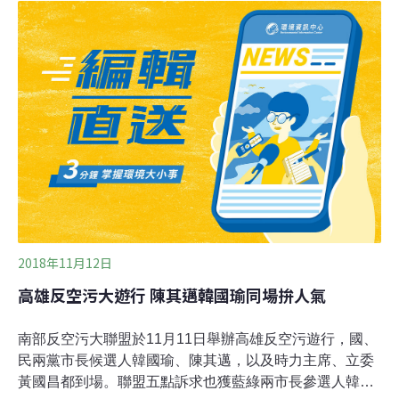
長候選人對於公投第16案的態度，另一題問到是否支持核
三廠屆齡除役？屏東潘孟安、李鎔任，高雄陳其邁，台南
黃偉哲、蘇煥智、陳永和、高思博等七人回應支持。這兩
題問卷，高雄韓國瑜、蘇盈貴、璩美鳳，台南許忠信、林
義豐未回應，屏東蘇清泉回覆不回應。
2018年11月12日
高雄反空污大遊行 陳其邁韓國瑜同場拚人氣
南部反空污大聯盟於11月11日舉辦高雄反空污遊行，國、
民兩黨市長候選人韓國瑜、陳其邁，以及時力主席、立委
黃國昌都到場。聯盟五點訴求也獲藍綠兩市長參選人韓國