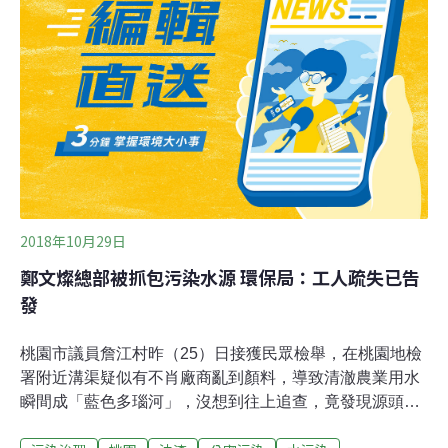
頃，自2013年首次承租2年至2015年後，再續租4年至
2019年。事發後林姿妙陣營表示，並非濫墾，而是大雨沖
刷導致邊坡滑落，不但已經改善而且停工了。林姿妙競選
團隊表示，宜蘭縣政府日前對此事受訪時說明，益興礦場
確實曾經因為未依水土保持計畫施工，導致施工便道土石
滑落到緩衝帶，縣府開罰並要求補助苗木，經過檢查後符
合規定；羅東林管處也表示，之前的問
2018年10月29日
鄭文燦總部被抓包污染水源 環保局：工人疏失已告
發
桃園市議員詹江村昨（25）日接獲民眾檢舉，在桃園地檢
署附近溝渠疑似有不肖廠商亂到顏料，導致清澈農業用水
瞬間成「藍色多瑙河」，沒想到往上追查，竟發現源頭來
自桃園市長鄭文燦競選總部，對此環保局證實，污染源的