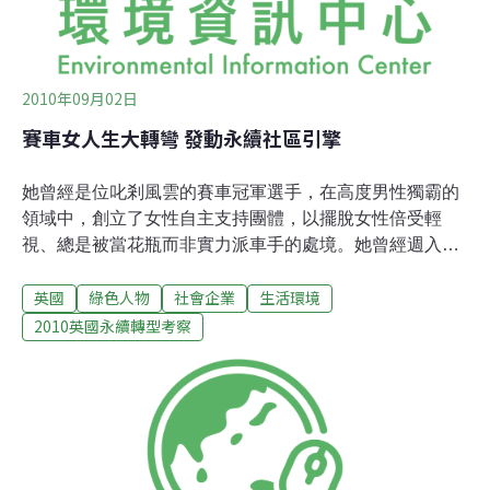
2010年09月02日
賽車女人生大轉彎 發動永續社區引擎
她曾經是位叱剎風雲的賽車冠軍選手，在高度男性獨霸的
領域中，創立了女性自主支持團體，以擺脫女性倍受輕
視、總是被當花瓶而非實力派車手的處境。她曾經週入數
萬英鎊，出入名流階層，與F1方程式車手廝混，動輒乘私
英國
綠色人物
社會企業
生活環境
人飛機單日往返私人島派對，過著耗用大量資源與高度碳
排放的生活。但如今，她揮別過去的揮霍人生，專門為社
2010英國永續轉型考察
區人士提供諮詢或培訓課程，推廣無車與手做生活。她是
楚迪‧湯普森(Trudy Thompson)，今年39歲，是社會企業
「磚塊與麵包永續生活中心」(Bricks and Bread
Sustainable Living Center)的創辦人與經營者。在倫敦西
南方60公里處的漢普郡（Hampshire）奧德夏小鎮
（Aldershot），扮演了社區轉型的推手，許多人為了讓自