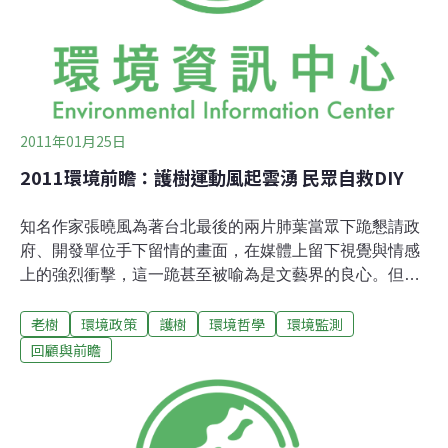
只能站在「永續性」的基礎上，從建築的物理（建築形
式）與情感（與建築使用者間的關係）兩個面向中
2011年01月25日
2011環境前瞻：護樹運動風起雲湧 民眾自救DIY
知名作家張曉風為著台北最後的兩片肺葉當眾下跪懇請政
府、開發單位手下留情的畫面，在媒體上留下視覺與情感
上的強烈衝擊，這一跪甚至被喻為是文藝界的良心。但是
近來在各地的護樹運動（例如：板橋石雕公園）卻沒有這
老樹
環境政策
護樹
環境哲學
環境監測
樣的運氣，反倒敗伏在公部門的權力傲慢與開發單位的利
益薰心，護樹人變成當地人與開發單位的眼中釘。撇開兩
回顧與前瞻
者的反差不論，這次的環境前瞻論壇將邀請雙和護樹聯盟
總幹事潘翰疆、專業者都市改革組織OURs理事/中國科技
大學建築系講師孫啟榕，與大家深入看似簡單的護樹運
動，如何與現行法令、基本心態與公民自救等層面相關