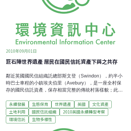
己生活得更快樂、學習對老一輩來說十分普遍的生活技
能，也為了讓自己的住宅更節能、甚至學會自己蓋房子，
來參加她的課程，擔任她的志工，
2010年09月01日
巨石陣世界遺產 居民在國民信託資產下與之共存
鄰近英國國民信組織託總部斯文登（Swindon），約半小
時巴士車程的小鎮埃夫伯里（Avebury），是一座全村保
存的國民信託資產，保存相當完整的傳統村落樣貌；此
外，因為擁有史前人類遺產的巨石群，至今約5000年之
永續發展
生態保育
世界遺產
英國
文化資產
久，1986年名列世界遺產，每年的觀光客以百萬人次計
算。台灣環境資訊協會「永續轉型英國行」青年考察團
土地利用
國民信託組織
2010英國永續轉型考察
隊，近日拜訪英國國民信託組織，由該機構國際專員蘇‧卡
環境信託
生物多樣性
索（Sue Cassell）領參訪埃夫伯里。一行人到訪時，在天