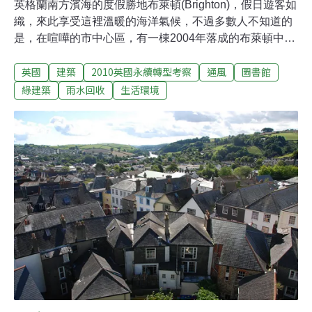
英格蘭南方濱海的度假勝地布萊頓(Brighton)，假日遊客如
織，來此享受這裡溫暖的海洋氣候，不過多數人不知道的
是，在喧嘩的市中心區，有一棟2004年落成的布萊頓中央
圖書館，是一幢以綠建築原則設計的低耗能建築，曾獲得
英國
建築
2010英國永續轉型考察
通風
圖書館
多座建築大獎，吸引不少人前來取經考察。透過此地台灣
留學生、Sussex大學國際關係博士生房思宏連絡接洽，記
綠建築
雨水回收
生活環境
者參與的英國永續轉型考察團隊獲得了該圖書館設施經理
尼爾‧墨芬(Neil Murfin)的接待，一一為我們解說藏身於建
物設計中的綠想法。布萊頓圖書館又稱朱比利圖書館
(Jubilee Library)，就位於布萊頓市中心區的朱比利街，座
北朝南，以兩層挑高的閱覽大廳為主構造，一進入館內，
最令人印象深刻的是，在兩層主閱覽廳內完全不須人工照
明，在陽光充足的日子裡，來自牆面與天花板的天然採
光，就能提供足夠的照明。比利圖書館的南向立面採用大
面玻璃帷幕，讓儘可能多的陽光導入室內，並且室內有