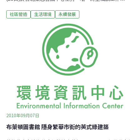
坊」，對台灣聽眾介紹轉型城鎮的起源，並分享這項草根
社區營造
生活環境
永續發展
運動的運作模型。透過「經濟發展與環境能否達到平衡
點」的發問，讓參與者開啟了思考的第一步，藉此強調：
轉型著重在過程，先從自身開始做起，再逐步帶動週遭的
人事物。英國轉型城鎮運動的起源，主要回應人類面臨的
兩大困難：越演越烈的氣候災難挑戰人類社會穩定度，其
二是全球石油產量減少，對於已高度石化上癮的工業社會
所帶來的負面影響。吉恩葛蘭德指出，1956年石油地質學
家Hubert曾預測美國石油生產將於1970年代到達高峰，接
著將會由於地下儲油量縮減而呈現指數下降，不幸地，這
項預測已經成為事實。他指出，同樣在全球石油產量的預
測上，有幾項徵兆也顯現出這些趨勢，首先是長達數年全
球石油生產沒有跟
2010年09月07日
布萊頓圖書館 隱身繁華市街的英式綠建築