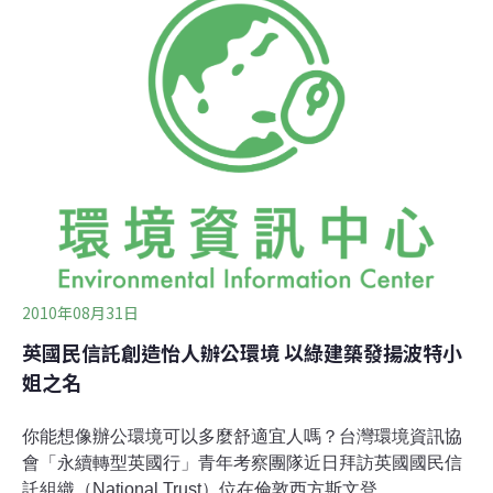
候不佳的情況下，國民信託組織的遊客服務中心忙碌不
已，為了來見學的學生團體而應接不暇；遊客中心廣場
上，親子嬉戲成群；外地參訪團體一面為此地保存的古老
農莊與建築而驚喜不已，一面也為5000年歷史的巨石陣讚
嘆著。此外有相當多的傳統英式民宅，這邊常見的民宅形
式多為覆上石板、茅草屋頂的傳統石屋 (traditional stone
mansion houses with slat
2010年08月31日
英國民信託創造怡人辦公環境 以綠建築發揚波特小
姐之名
你能想像辦公環境可以多麼舒適宜人嗎？台灣環境資訊協
會「永續轉型英國行」青年考察團隊近日拜訪英國國民信
託組織（National Trust）位在倫敦西方斯文登