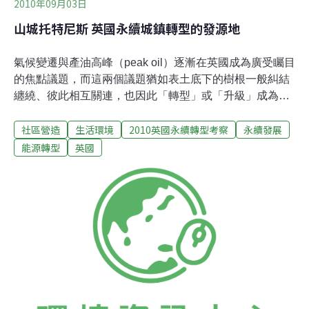
2010年09月03日
山城托特尼斯 英國永續城鎮轉型的發源地
氣候變遷與產油高峰（peak oil）逐漸在英國成為廣受矚目
的焦點議題，而這兩個議題猶如表土底下的樹根一般糾結
纏繞、彼此相互關連，也因此「轉型」或「升級」成為政
府、企業、社區乃至於個人等不同領域的人們所亟欲解決
社區營造
生活環境
2010英國永續轉型考察
永續發展
的問題。記者此行參訪英國，是要深入了解轉型城鎮
（transition town）這個日漸盛大的草根運動，它成立的宗
能源轉型
英國
旨是讓在地居民與其所在的城鎮在面對後產油高峰與氣候
變遷所帶來的生活劇變，例如：日漸高漲的物價與油價、
食物短缺、能源危機等等，提早做好相關的準備。這項運
動是由羅勃‧霍普金斯（Rob Hopkins）所發起，他是一名
大學講師，專長為樸門永續農藝（permaculture）、自然
建築等。在起初之時，轉型城鎮只是霍普金斯領導學生所
從事城鎮韌性（resilence，意旨城鎮本身面對外界壓力而
能自給自足的能力）的研究工作之一，而後則進一步與霍
普金斯居住的小鎮當地行動者進行串連，並凝聚