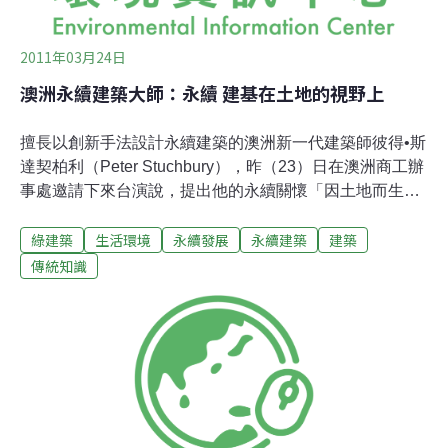
2011年03月24日
澳洲永續建築大師：永續 建基在土地的視野上
擅長以創新手法設計永續建築的澳洲新一代建築師彼得•斯
達契柏利（Peter Stuchbury），昨（23）日在澳洲商工辦
事處邀請下來台演說，提出他的永續關懷「因土地而生的
視野」（with a view to the land）──建築物應該反映出所
綠建築
生活環境
永續發展
永續建築
建築
在地的景觀、地貌、還有氣候。斯達契柏利與他所主持的
建築師事務所，最近屢獲國際各大獎項的肯定。他深受年
傳統知識
輕時在澳洲沙漠鄉野生活經驗的影響，所設計的房子多半
使用隨處可得的一般建材 。 特別是澳洲的原住民，在當地
乾燥、缺水等嚴苛的自然條件下發展出順應自然的知識與
生活方式，在他看來，這種內蘊（embedded）在文化脈
絡中的知識，給予他極大的啟發。他認為，講求永續性的
現代建築，應謙卑向傳統文化學習。斯達契柏利指出，從
現實面來看，不可能設計出完全不會產生廢棄物的建築；