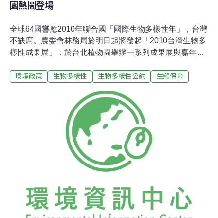
園熱鬧登場
全球64國響應2010年聯合國「國際生物多樣性年」，台灣
不缺席。農委會林務局於明日起將發起「2010台灣生物多
樣性成果展」，於台北植物園舉辦一系列成果展與嘉年華
活動，展現台灣政府與民間部門過去推動生物多樣性保育
環境政策
生物多樣性
生物多樣性公約
生態保育
的成果。這項成果展由林務局發起的「2010國際生物多樣
性年台灣行動」計畫系列行動之一，由自然生態保育協會
(SWAN)負責規劃、執行。林務局表示，因應生物多樣性
持續流失的趨勢，「生物多樣性公約」在2002年提出了
「2010 年生物多樣性目標」(2010Biodiversity Target)，
並規劃出七大關鍵領域及工作策略，希望於2010年前顯著
減緩生物多樣性流失的速度；台灣身為地球村一員，同樣
有義務採取行動，由行政院國家永續發展委員會生物多樣
性組，自2001年啟動「生物多樣性推動方案」，整合規劃
22個部會進行相關工作，十年來的成果，將於此次成果展
中呈現給國人。