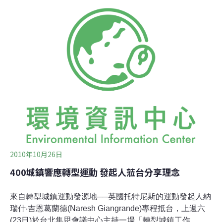
會與新頭殼合辦「2011環境前瞻」網路直播座談，受邀學
者表示，環資部的組織目前看來只是將原有的單位換個名
字兜在一起，仍需更審慎的調整，確實做功能整合，才能
讓環境資源部徹底重生。組織大搬風 卻未必代表變革前台
大生農學院院長楊平世表示，目前環資部的組織架構還沒
有很深入地整合內容相近的行政機關，像是國家公園與林
務局，在環境資源部就只是單純換個名稱變成「國家公園
署」、「森林與自然保育署」；再拿現有的林試所與特生
中心為例，這些單位都是工作業務相似度極高的單位，政
府在籌劃環資部時真的要事先整合並做好資源分配，而不
是單純地把各單位的人給搬過來而已。
2010年10月26日
400城鎮響應轉型運動 發起人蒞台分享理念
來自轉型城鎮運動發源地──英國托特尼斯的運動發起人納
瑞什‧吉恩葛蘭德(Naresh Giangrande)專程抵台，上週六
(23日)於台北集思會議中心主持一場「轉型城鎮工作