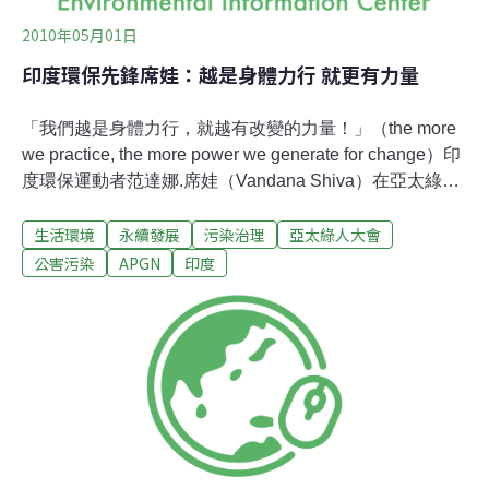
2010年05月01日
印度環保先鋒席娃：越是身體力行 就更有力量
「我們越是身體力行，就越有改變的力量！」（the more
we practice, the more power we generate for change）印
度環保運動者范達娜.席娃（Vandana Shiva）在亞太綠人
(APGN)大會中說道，改變世界的力量來自於你我每日的身
生活環境
永續發展
污染治理
亞太綠人大會
體力行，而非被動等待高層「覺醒」（如哥本哈根會
議），草根運動表面雖看似卑微但卻具滴水穿石之效。與
公害污染
APGN
印度
會者莫不以熱列掌聲回應席娃的演說！席娃也支持民間團
體反對無限度開發科學園區的訴求、並盛讚台灣民眾自主
發起募股買地搶救白海豚的行動。APGN第二天議程今(1)
日於天母國際會議中心大禮堂展開，印度知名生態運動者
席娃親臨會場致詞。澳洲綠黨參議員鮑伯.布朗（Bob
Brown）介紹席娃的主張是：「兼顧全球視野以及人性，
主張人類應該與地球和諧共存，而非利用破壞」。席娃是
一位量子物理博士，曾獲聯合國地球日獎項，是1993年的