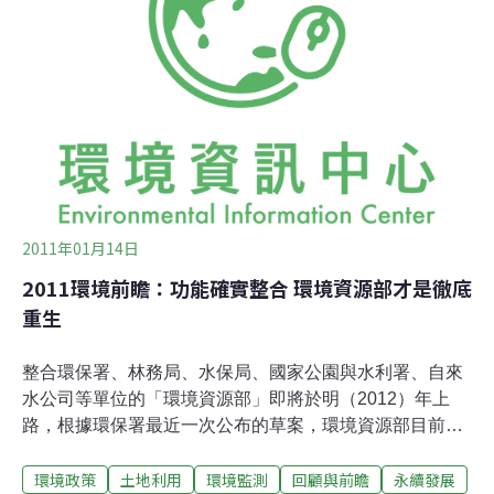
連。都更欠缺前瞻 乏善可陳的人均綠地面積都更是城市轉
型的工具，但這項工具卻往往沒辦法達成居民深切的期
待。節目中孫啟榕老師表示，台灣都市開發有兩個重大盲
點：一是公部門都市開發的反應太慢，跟不上民間開發腳
步；二是都更欠缺前瞻性，往往只能保守回應現況需要，
而沒辦法反映未來的期待。孫老師並舉台北市山坡地保
2011年01月14日
2011環境前瞻：功能確實整合 環境資源部才是徹底
重生
整合環保署、林務局、水保局、國家公園與水利署、自來
水公司等單位的「環境資源部」即將於明（2012）年上
路，根據環保署最近一次公布的草案，環境資源部目前共
分為7個司、6個三級行政機構以及3個研究訓練的機關，
環境政策
土地利用
環境監測
回顧與前瞻
永續發展
但是否能發揮原訂的功能與目標？為此，台灣環境資訊協