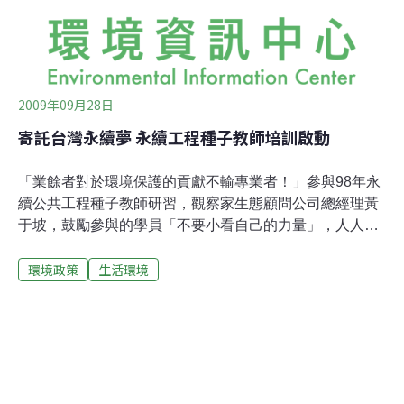
另類
2009年09月28日
寄託台灣永續夢 永續工程種子教師培訓啟動
「業餘者對於環境保護的貢獻不輸專業者！」參與98年永
續公共工程種子教師研習，觀察家生態顧問公司總經理黃
于坡，鼓勵參與的學員「不要小看自己的力量」，人人都
可能影響公共工程，「感動人比講道理更有用」。公共工
環境政策
生活環境
程委員會今年首次針對教育推廣者辦理永續公共工程研
習，參與的對象主要以教師、解說員等共計31名。特別從
台中前來的參與者，任教於國中的廖老師表示「收穫很
多」，她認為這次研習內容很詳盡，未來希望從基本教育
做起，以建立良好觀念，同時也期盼有更多教學案例可以
分享。研習首先由劉政良簡任技正說明「永續工程理念與
發展」，自1972聯合國召開「人類環境會議」發表「人類