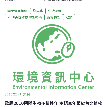
（Swindon）總部辦公室，在這裡進行一場永續建築訪
國民信託組織
綠建築
生活環境
問，體驗其打造「怡工」環境的決心和做法。此次是台灣
環境資訊協會的青年團隊第三度造訪此棟建築，過去是為
2010英國永續轉型考察
能源轉型
建築
了瞭解其推動環境信託的做法、案例、志工運用經驗與組
織經營模式，並洽談可行的合作方案；此次拜訪，則是為
了瞭解英國在永續轉型上的努力經驗，以其綠建築辦公
室，作為此行造訪的第一站。國民信託國際專員蘇‧卡索
（Sue Cassell）表示，此棟綠建築命名為希利斯
（Heelis），是為了紀念碧雅翠絲．波特小姐（Beatrix
Potter，《小兔彼得的故事》作者）長久以來與國民信託
組織合作，致力於保護日漸受到威脅的鄉野資源及信託概
念的發展，因此以她婚後的夫姓為名。希利斯建築名列英
國衛報於2007年
2010年05月21日
歡慶2010國際生物多樣性年 主題嘉年華於台北植物