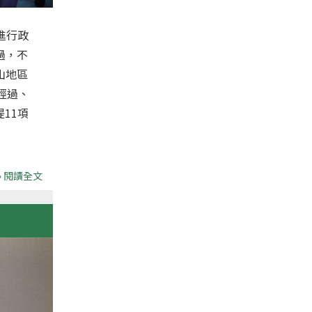
進行政
過，不
山地區
經過、
11項
» 閱讀全文