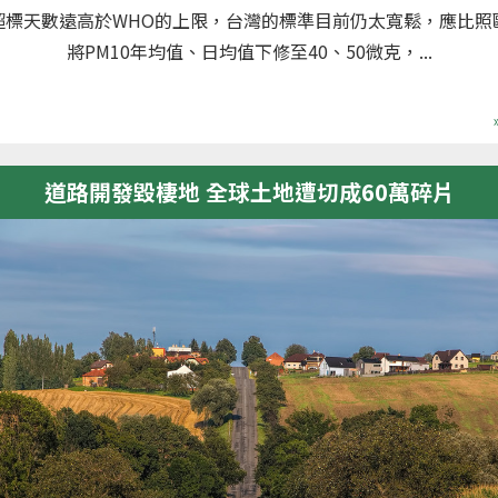
超標天數遠高於WHO的上限，台灣的標準目前仍太寬鬆，應比照
將PM10年均值、日均值下修至40、50微克，...
道路開發毀棲地 全球土地遭切成60萬碎片