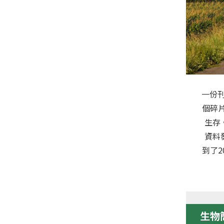
一份刊
個碎
生存
資料
到了2
生物