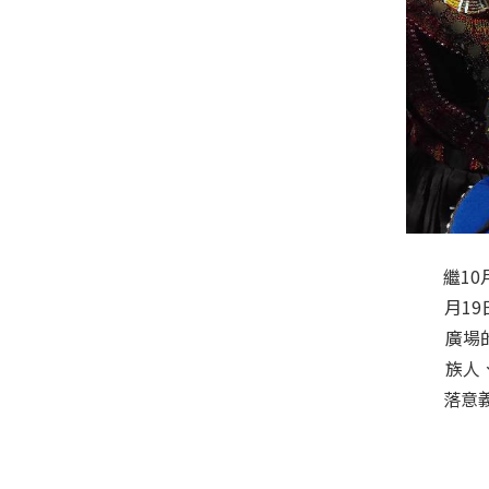
繼1
月1
廣場
族人
落意