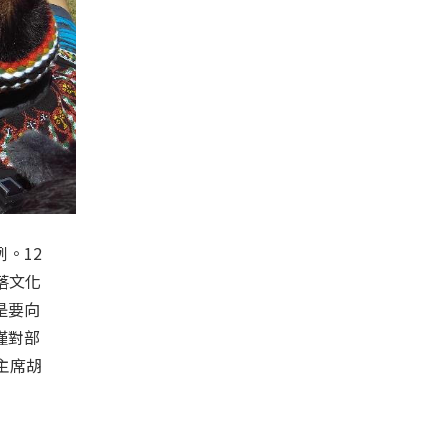
。12
落文化
是要向
僅對部
主席胡