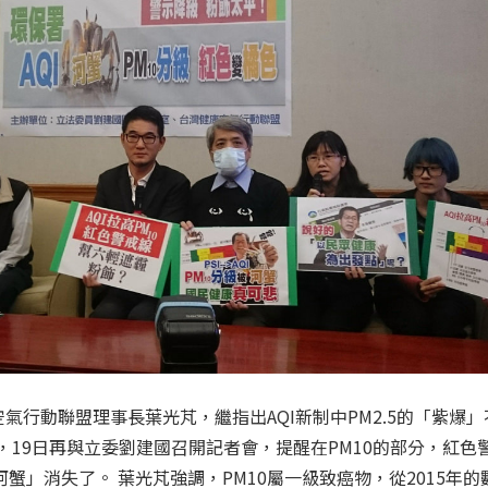
氣行動聯盟理事長葉光芃，繼指出AQI新制中PM2.5的「紫爆
，19日再與立委劉建國召開記者會，提醒在PM10的部分，紅色
河蟹」消失了。 葉光芃強調，PM10屬一級致癌物，從2015年的