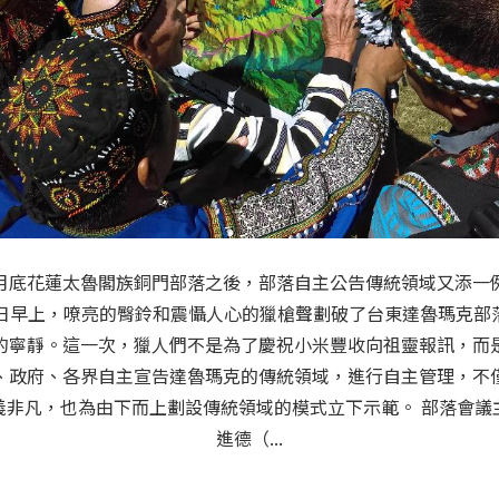
0月底花蓮太魯閣族銅門部落之後，部落自主公告傳統領域又添一例
9日早上，嘹亮的臀鈴和震懾人心的獵槍聲劃破了台東達魯瑪克部
的寧靜。這一次，獵人們不是為了慶祝小米豐收向祖靈報訊，而
、政府、各界自主宣告達魯瑪克的傳統領域，進行自主管理，不
義非凡，也為由下而上劃設傳統領域的模式立下示範。 部落會議
進德（...