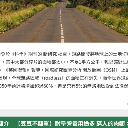
登於《科學》期刊的 新研究 揭露，道路開發將地球上的土地切
片，其中大部分碎片的面積都太小，不足1平方公里，難以讓野生
。 《英國衛報》報導，國際研究團隊分析 開放街圖（OSM） 上
發現，全球無路區域（roadless）的面積正在消失，而全世界道
050年預計將增加超過60%，但是只有5%的無路地區受到法律保護
簡介｜【豆豆不簡單】耐旱營養用途多 窮人的肉類