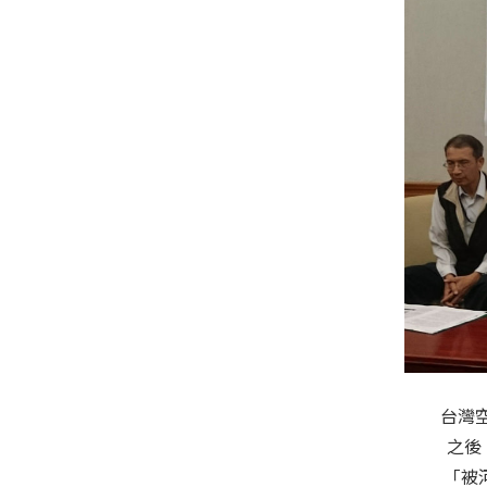
台灣空
之後
「被