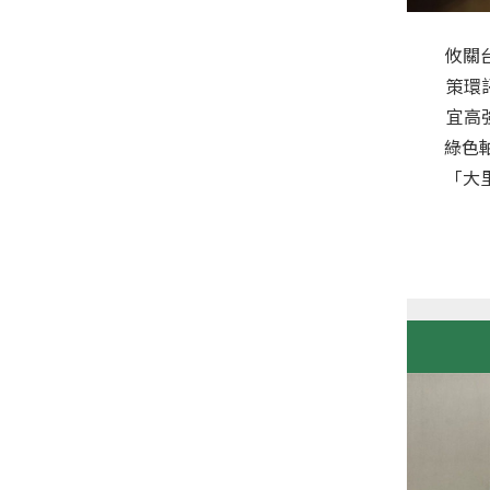
攸關
策環
宜高
綠色
「大