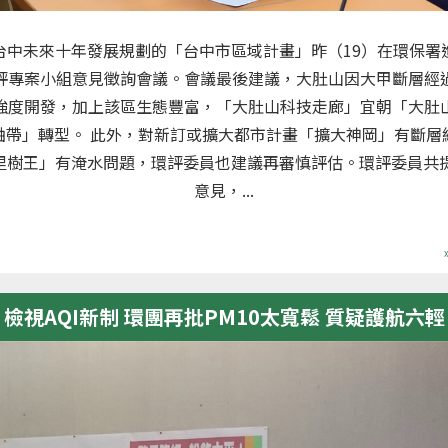
台中未來十年發展規劃的「台中市區域計畫」昨（19）在環保署
評專案小組意見徵詢會議。會議最後建議，大肚山因大甲斷層經
強度開發，加上該區生態豐富，「大肚山科技走廊」宜朝「大肚
軸帶」轉型。 此外，對新訂或擴大都市計畫「擴大神岡」有斷層
里樹王」有淹水問題，環評委員也建議再審慎評估。環評委員共提
意見，...
檢視AQI新制 環團再批PM10太寬鬆 質疑護航六輕