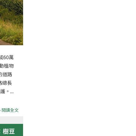
成60萬
動植物
的道路
路總長
。...
» 閱讀全文
：樹豆