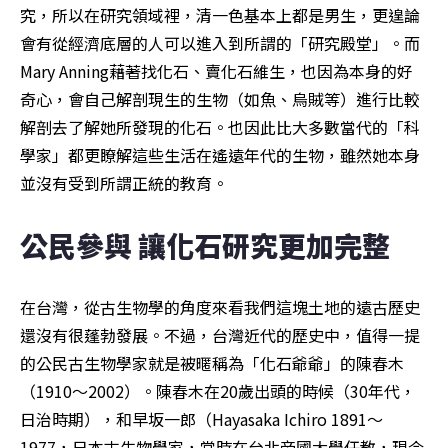
究，所以在研究領域裡，清一色基本上都是男生，更遑論
會有從經濟底層的人可以進入到所謂的「研究殿堂」。而
Mary Anning藉著找化石、賣化石維生，也因為本身的好
奇心，會自己解剖現生的生物（如魚、烏賊等）進行比較
解剖去了解她所發現的化石。也因此比大多數當代的「科
學家」都更瞭解這些生活在遙遠年代的生物，雖然她本身
並沒有受到所謂正統的教育。
公民參與 讓化石研究更加完整
在台灣，從古生物學的角度來看我們這塊土地的遠古歷史
還沒有很蓬勃發展。不過，台灣近代的歷史中，值得一提
的公民古生物學家就是被暱稱為「化石爺爺」的陳春木
（1910～2002）。陳春木在20歲出頭的時候（30年代，
日治時期），和早坂一郎（Hayasaka Ichiro 1891～
1977，日本古生物學家，當時在台北帝國大學任教，現今