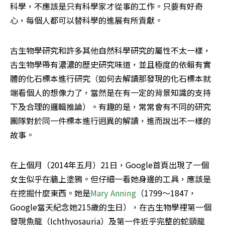
科學，不應該是只有科學家才從事的工作。只要有好奇
心，每個人都可以替科學的進展有所貢獻。
古生物學研究和許多其他自然科學研究的屬性不太一樣，
古生物學帶有濃濃的歷史研究味道，並且極度的依賴有實
體的化石標本進行研究（如何去解讀那發現的化石標本就
端看個人的想像力了，當然是在有一定的背景知識的支持
下及合理的邏輯推論）。有趣的是，常常會有不同的研究
團隊對於同一件標本進行迥異的解讀，進而說出不一樣的
故事。
在上個月（2014年五月）21日，Google首頁出現了一個
女生似乎在牆上塗鴉。但仔細一看她身邊的工具，應該是
在挖掘什麼東西。她是
Mary Anning
（1799～1847，
Google當天紀念她215歲的生日），在古生物學裡第一個
發現魚龍（Ichthyosauria）及第一件近乎完整的蛇頸龍