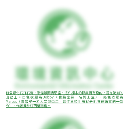
替魚類化石打石膏，準備帶回實驗室。這件標本的採集挺有趣的，是在陡峭的
山壁上。白色衣服為Bobby（實驗室另一名博士生），綠色衣服為
Marcus（實驗室一名大學部學生，這件魚類化石就是他專題論文的一部
分）。作者攝於紐西蘭南島。