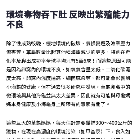
環境毒物吞下肚 反映出繁殖能力
不良
除了性成熟較晚、棲地環境的破壞、氣候變遷及漁業壓力
傷害等，革龜數量比起其他種海龜減少的更多，特別在孵
化率及爬出成功率全球平均只有5至6成！而這些原因可能
是因為卵窩內的環境不良，如氧氣含量太低、二氧化碳濃
度太高、卵窩內溫度過高、細菌感染等，都可能會影響到
小海龜的健康。但在過去很多研究中發現，革龜卵窩中的
微環境與其他海龜並無太大差異，因此就有可能與母龜媽
媽本身健康及小海龜身上所帶有的毒素有關了。
這些巨大的革龜媽媽，每天估計需要獵捕300～400公斤的
獵物，在現在高濃度的環境污染（如甲基汞）下，食入如