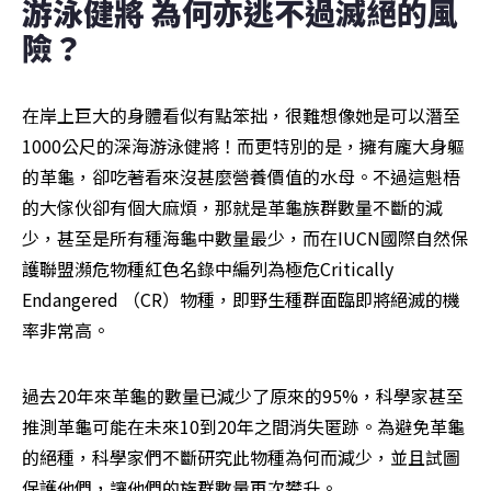
游泳健將 為何亦逃不過滅絕的風
險？
在岸上巨大的身體看似有點笨拙，很難想像她是可以潛至
1000公尺的深海游泳健將！而更特別的是，擁有龐大身軀
的革龜，卻吃著看來沒甚麼營養價值的水母。不過這魁梧
的大傢伙卻有個大麻煩，那就是革龜族群數量不斷的減
少，甚至是所有種海龜中數量最少，而在IUCN國際自然保
護聯盟瀕危物種紅色名錄中編列為極危Critically 
Endangered （CR）物種，即野生種群面臨即將絕滅的機
率非常高。
過去20年來革龜的數量已減少了原來的95%，科學家甚至
推測革龜可能在未來10到20年之間消失匿跡。為避免革龜
的絕種，科學家們不斷研究此物種為何而減少，並且試圖
保護他們，讓他們的族群數量再次攀升。