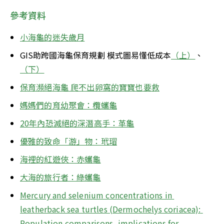
參考資料
小海龜的迷失歲月
GIS助跨國海龜保育規劃 模式圖易懂低成本
（上）
、
（下）
保育瀕絕海龜 爬不出卵窩的寶寶也要救
媽媽們的育幼聚會：欖蠵龜
20年內恐滅絕的深潛高手：革龜
優雅的致命「游」物：玳瑁
海裡的紅遊俠：赤蠵龜
大海的旅行者：綠蠵龜
Mercury and selenium concentrations in 
leatherback sea turtles (Dermochelys coriacea): 
Population comparisons, implications for 