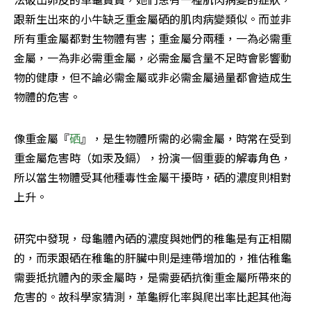
跟新生出來的小牛缺乏重金屬硒的肌肉病變類似。而並非
所有重金屬都對生物體有害；重金屬分兩種，一為必需重
金屬，一為非必需重金屬，必需金屬含量不足時會影響動
物的健康，但不論必需金屬或非必需金屬過量都會造成生
物體的危害。
像重金屬『
硒
』，是生物體所需的必需金屬，時常在受到
重金屬危害時（如汞及鎘），扮演一個重要的解毒角色，
所以當生物體受其他種毒性金屬干擾時，硒的濃度則相對
上升。
研究中發現，母龜體內硒的濃度與她們的稚龜是有正相關
的，而汞跟硒在稚龜的肝臟中則是連帶增加的，推估稚龜
需要抵抗體內的汞金屬時，是需要硒抗衡重金屬所帶來的
危害的。故科學家猜測，革龜孵化率與爬出率比起其他海