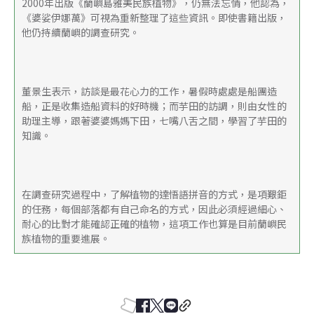
2000年出版《蘭嶼島雅美民族植物》，仍無法忘情，他認為，
《婆娑伊娜萬》可視為重新整理了這些資訊。即使書籍出版，
他仍持續蘭嶼的調查研究。
董景生表示，訪談是最花心力的工作，暑假時處處是船團造
船，正是收集造船資料的好時機；而芋田的訪調，則由女性的
助理主導，跟著婆婆媽媽下田，七嘴八舌之間，學習了芋田的
知識。
在調查研究過程中，了解植物的達悟語拼音的方式，是項艱鉅
的任務，每個部落都有自己命名的方式，因此必須經過細心、
耐心的比對才能確認正確的植物，這項工作也算是目前蘭嶼民
族植物的重要進展。