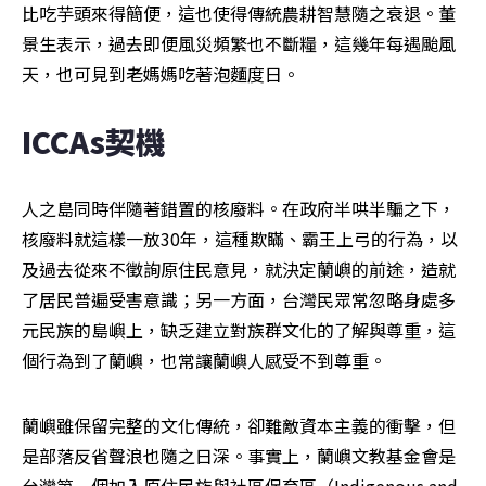
比吃芋頭來得簡便，這也使得傳統農耕智慧隨之衰退。董
景生表示，過去即便風災頻繁也不斷糧，這幾年每遇颱風
天，也可見到老媽媽吃著泡麵度日。
ICCAs契機
人之島同時伴隨著錯置的核廢料。在政府半哄半騙之下，
核廢料就這樣一放30年，這種欺瞞、霸王上弓的行為，以
及過去從來不徵詢原住民意見，就決定蘭嶼的前途，造就
了居民普遍受害意識；另一方面，台灣民眾常忽略身處多
元民族的島嶼上，缺乏建立對族群文化的了解與尊重，這
個行為到了蘭嶼，也常讓蘭嶼人感受不到尊重。
蘭嶼雖保留完整的文化傳統，卻難敵資本主義的衝擊，但
是部落反省聲浪也隨之日深。事實上，蘭嶼文教基金會是
台灣第一個加入原住民族與社區保育區（Indigenous and 