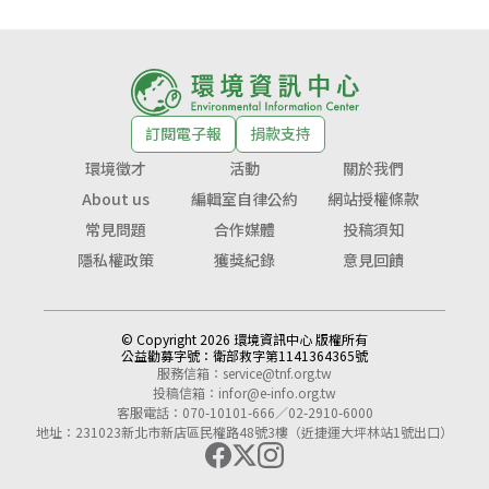
訂閱電子報
捐款支持
環境徵才
活動
關於我們
About us
編輯室自律公約
網站授權條款
常見問題
合作媒體
投稿須知
隱私權政策
獲獎紀錄
意見回饋
© Copyright 2026 環境資訊中心 版權所有
公益勸募字號：
衛部救字第1141364365號
服務信箱：
service@tnf.org.tw
投稿信箱：
infor@e-info.org.tw
客服電話：070-10101-666／02-2910-6000
地址：231023新北市新店區民權路48號3樓（近捷運大坪林站1號出口）