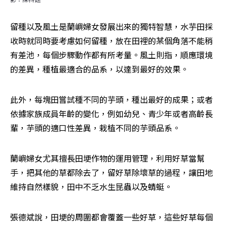
留種以及風土是蘭嶼婦女發展出來的獨特智慧，水芋田採
收時就同時要考慮如何留種，放在田裡的某個角落不能稍
有差池，每個步驟動作都有所考量。風土則指，順應環境
的差異，種植最適合的品系，以達到最好的效果。
此外，每塊田嘗試種不同的芋頭，種出最好的成果；或者
依據家族成員年齡的變化，例如幼兒、青少年或者高齡長
輩，芋頭的適口性差異，栽植不同的芋頭品系。
蘭嶼婦女尤其擅長田埂作物的運用管理，利用好草當幫
手，把其他的草都除去了，留好草除壞草的過程，讓田地
維持自然樣貌，田中不乏水生昆蟲以及蜻蜓。
張德斌說，田埂的周圍都會覆蓋一些好草，這些好草每個