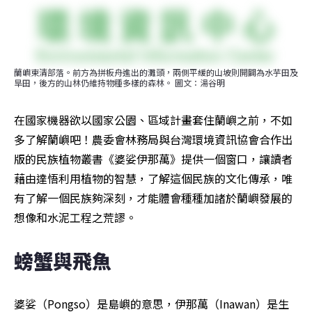
蘭嶼東清部落。前方為拼板舟進出的灘頭，兩側平緩的山坡則開闢為水芋田及
旱田，後方的山林仍維持物種多樣的森林。 圖文：湯谷明
在國家機器欲以國家公園、區域計畫套住蘭嶼之前，不如
多了解蘭嶼吧！農委會林務局與台灣環境資訊協會合作出
版的民族植物叢書《婆娑伊那萬》提供一個窗口，讓讀者
藉由達悟利用植物的智慧，了解這個民族的文化傳承，唯
有了解一個民族夠深刻，才能體會種種加諸於蘭嶼發展的
想像和水泥工程之荒謬。
螃蟹與飛魚
婆娑（Pongso）是島嶼的意思，伊那萬（Inawan）是生