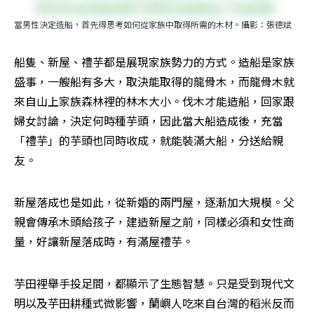
當男性決定造船，首先得思考如何從家族中取得所需的木材。攝影：張德斌
船隻、新屋、禮芋都是展現家族勢力的方式。造船是家族
盛事，一艘船有多大，取決能取得的龍骨木，而龍骨木就
來自山上家族森林裡的林木大小。伐木才能造船，回家跟
婦女討論，決定何時種芋頭，因此當大船造成後，充當
「禮芋」的芋頭也同時收成，就能裝滿大船，分送給親
友。
新屋落成也是如此，從新婚的兩門屋，逐漸加大規模。父
親會傳承木頭給孩子，建造新屋之前，同樣必須和女性商
量，好讓新屋落成時，有滿屋禮芋。
芋田裡舉手投足間，都顯示了生態智慧。只是受到現代文
明以及芋田耕種式微影響，蘭嶼人吃來自台灣的稻米反而