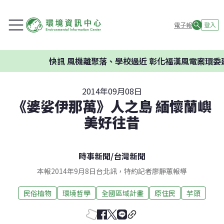
電子報
登入
快訊
風機離聚落、學校過近 彰化福漢風電案環委建議不
2014年09月08日
《婆娑伊那萬》人之島 緬懷蘭嶼
美好往昔
時事新聞
/
台灣新聞
本報2014年9月8日台北訊，特約記者廖靜蕙報導
民俗植物
環境哲學
全國區域計畫
原住民
芋頭