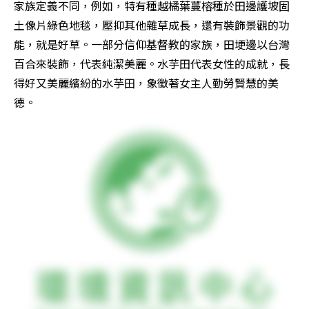
家族定義不同，例如，特有種越橘葉蔓榕種於田邊護坡固
土像片綠色地毯，壓抑其他雜草成長，還有裝飾景觀的功
能，就是好草。一部分信仰基督教的家族，田埂邊以台灣
百合來裝飾，代表純潔美麗。水芋田代表女性的成就，長
得好又美麗繽紛的水芋田，象徵著女主人勤勞賢慧的美
德。