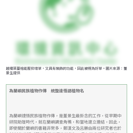
越橘葉蔓榕能壓抑壞草，又具有裝飾的功能，因此被視為好草。圖片來源：董
景生提供
為蘭嶼民族植物作傳　統整達悟語植物名
為蘭嶼達悟民族植物作傳，是董景生最掛念的工作，從早期中
研院助理時代，就在蘭嶼調查角鴞，和當地建立連結，因此，
即使關於蘭嶼的書籍非常多，鄭漢文及呂勝由兩位研究者也於