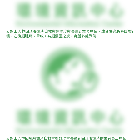
反旗山大林回填廢爐渣自救會鄭妙珍會長遭到業者痛毆，致其左邊肋骨斷裂3
根，左後腦腫痛、暈眩，有腦震盪之虞，身體多處受傷
反旗山大林回填廢爐渣自救會鄭妙珍會長遭到回填廢爐渣的業者員工痛毆