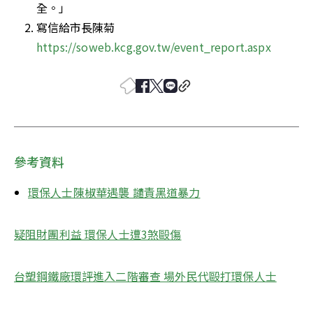
全。」
寫信給市長陳菊
https://soweb.kcg.gov.tw/event_report.aspx
參考資料
環保人士陳椒華遇襲 譴責黑道暴力
疑阻財團利益 環保人士遭3煞毆傷
台塑鋼鐵廠環評進入二階審查 場外民代毆打環保人士