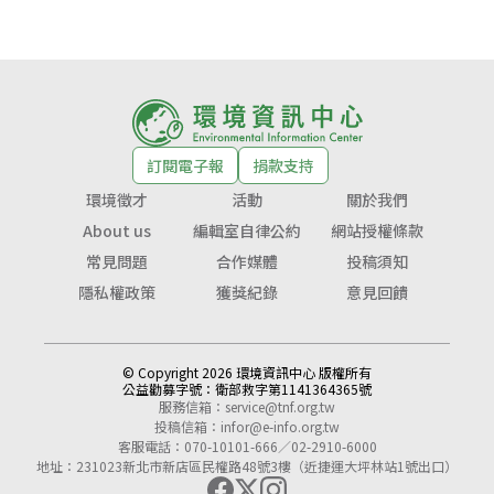
訂閱電子報
捐款支持
環境徵才
活動
關於我們
About us
編輯室自律公約
網站授權條款
常見問題
合作媒體
投稿須知
隱私權政策
獲獎紀錄
意見回饋
© Copyright 2026 環境資訊中心 版權所有
公益勸募字號：
衛部救字第1141364365號
服務信箱：
service@tnf.org.tw
投稿信箱：
infor@e-info.org.tw
客服電話：070-10101-666／02-2910-6000
地址：231023新北市新店區民權路48號3樓（近捷運大坪林站1號出口）