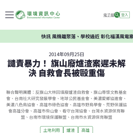
電子報
登入
快訊
風機離聚落、學校過近 彰化福漢風電案環
2014年09月25日
譴責暴力！ 旗山廢爐渣案遲未解
決 自救會長被毆重傷
聯合聲明團體：反旗山大林回填廢爐渣自救會、旗山尊懷文教基金
會、台南社大研究發展學會、地球公民基金會、美濃愛鄉協進會、
美濃八色鳥協會、高雄市綠色協會、高雄市野鳥學會、荒野保護協
會高雄分會、高雄市柴山會、看守台灣協會、台灣水資源保育聯
盟、台南市環境保護聯盟、台南市水資源保育聯盟
土地利用
爐渣
高雄