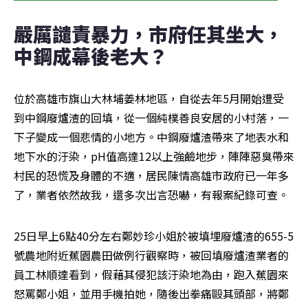
嚴厲譴責暴力，市府任其坐大，
中鋼成幕後老大？
位於高雄市旗山大林埔姜林地區，自從去年5月開始遭受
到中鋼廢爐渣的回填，從一個純樸善良安居的小村落，一
下子變成一個悲情的小地方。中鋼廢爐渣帶來了地表水和
地下水的汙染，pH值高達12以上強鹼地步，陣陣惡臭帶來
村民的恐慌及身體的不適，居民陳情高雄市政府已一年多
了，業者依然故我，還多次出言恐嚇，有報案紀錄可查。
25日早上6點40分左右鄭妙珍小姐於被填埋廢爐渣的655-5
號農地附近蕉園農田做例行觀察時，被回填廢爐渣業者的
員工林順達看到，假藉其侵犯該汙染地為由，跑入蕉園來
怒罵鄭小姐，並用手機拍她，隨後出拳痛毆其頭部，將鄭