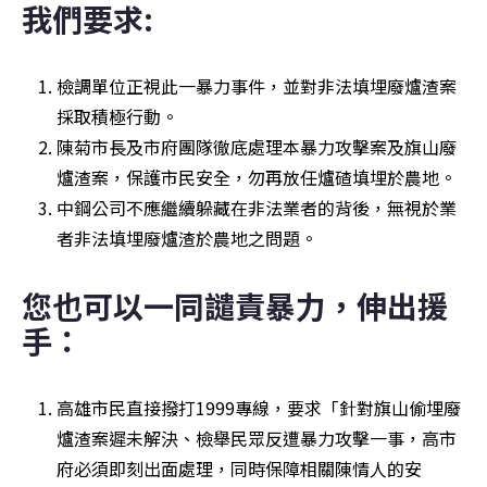
我們要求:
檢調單位正視此一暴力事件，並對非法填埋廢爐渣案
採取積極行動。
陳菊市長及市府團隊徹底處理本暴力攻擊案及旗山廢
爐渣案，保護市民安全，勿再放任爐碴填埋於農地。
中鋼公司不應繼續躲藏在非法業者的背後，無視於業
者非法填埋廢爐渣於農地之問題。
您也可以一同譴責暴力，伸出援
手：
高雄市民直接撥打1999專線，要求「針對旗山偷埋廢
爐渣案遲未解決、檢舉民眾反遭暴力攻擊一事，高市
府必須即刻出面處理，同時保障相關陳情人的安