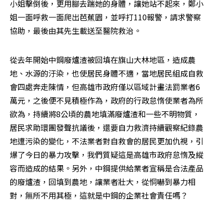
小姐擊倒後，更用腳去踹她的身體，讓她站不起來，鄭小
姐一面呼救一面爬出芭蕉園，並呼打110報警，請求警察
協助，最後由其先生載送至醫院救治。
從去年開始中鋼廢爐渣被回填在旗山大林地區，造成農
地、水源的汙染，也使居民身體不適，當地居民組成自救
會四處奔走陳情，但高雄市政府僅以區域計畫法罰業者6
萬元，之後便不見積極作為，政府的行政怠惰使業者為所
欲為，持續將8公頃的農地填滿廢爐渣和一些不明物質，
居民求助環團發聲抗議後，還要自力救濟持續觀察紀錄農
地遭污染的變化，不法業者對自救會的居民更加仇視，引
爆了今日的暴力攻擊，我們質疑這是高雄市政府怠惰及縱
容而造成的結果。另外，中鋼提供給業者宣稱是合法產品
的廢爐渣，回填到農地，讓業者壯大，從恫嚇到暴力相
對，無所不用其極，這就是中鋼的企業社會責任嗎？