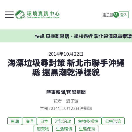
電子報
登入
快訊
風機離聚落、學校過近 彰化福漢風電案環委
2014年10月22日
海漂垃圾尋對策 新北市聯手沖繩
縣 還黑潮乾淨樣貌
時事新聞
/
國際新聞
記者
—
溫于璇
本報2014年10月22日沖繩訊
黑潮
海洋
日本
污染治理
生物多樣性
公害污染
廢棄物
生活環境
生態保育