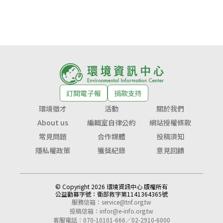
訂閱電子報
捐款支持
環境徵才
活動
關於我們
About us
編輯室自律公約
網站授權條款
常見問題
合作媒體
投稿須知
隱私權政策
獲獎紀錄
意見回饋
© Copyright 2026 環境資訊中心 版權所有
公益勸募字號：
衛部救字第1141364365號
服務信箱：
service@tnf.org.tw
投稿信箱：
infor@e-info.org.tw
客服電話：070-10101-666／02-2910-6000