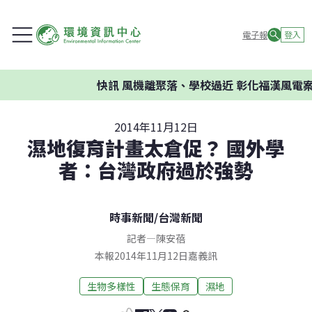
電子報
登入
快訊
風機離聚落、學校過近 彰化福漢風電案環
2014年11月12日
濕地復育計畫太倉促？ 國外學
者：台灣政府過於強勢
時事新聞
/
台灣新聞
記者
—
陳安蓓
本報2014年11月12日嘉義訊
生物多樣性
生態保育
濕地