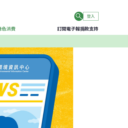
登入
綠色消費
訂閱電子報
捐款支持