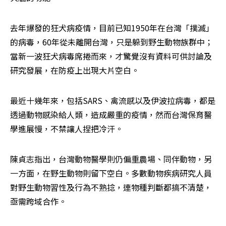
去年爆發的狂犬病疫情，目前已知1950年在台灣「撲滅」
的病毒，60年從未離開台灣，只是躲到野生動物族群中；
當新一波狂犬病毒席捲而來，才驚覺沒有資料可供討論及
研究發展，在防疫上出現大片空白。
最近十幾年來，包括SARS、禽流感以及伊波拉病毒，都是
透過動物感染給人類，造成嚴重的疫情，然而台灣保育醫
學進展慢，不禁讓人捏把冷汗。
陳貞志指出，台灣動物醫學則仍偏重農場、同伴動物，另
一方面，在野生動物則留下空白。多數動物疾病研究人員
對野生動物習性及行為不熟捻，連物種判斷都搞不清楚，
亟需跨域合作。