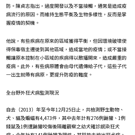
防。陳貞志指出，過度開發以及不當接觸，通常是造成疫
病流行的原因。而維持生態平衡及生物多樣性，反而是掌
握疫情的契機。
他說，有些疾病在原來的區域獲得平衡，但因環境破壞使
得保毒宿主遷徙到其他區域，造成當地的疫情；或不當接
觸讓原本控制在小區域的疾病得以散播開來，造成嚴重的
疫病。此外，有些病原體會由母代遺傳給子代，這些子代
一出生就帶有病原，更提升防疫的難度。
全台野外狂犬病監測現況

自去（2013）年至今年12月25日止，共檢測野生動物、
犬、貓及蝙蝠有4,473件，其中去年計有276例鼬獾、1例
錢鼠及1例遭鼬獾咬傷後隔離觀察之幼犬確診感染狂犬
病，今年計有141例鼬獾為陽性，其餘皆未檢出狂犬病。
