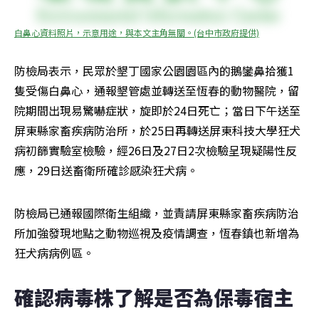
白鼻心資料照片，示意用途，與本文主角無關。(台中市政府提供)
防檢局表示，民眾於墾丁國家公園園區內的鵝鑾鼻拾獲1
隻受傷白鼻心，通報墾管處並轉送至恆春的動物醫院，留
院期間出現易驚嚇症狀，旋即於24日死亡；當日下午送至
屏東縣家畜疾病防治所，於25日再轉送屏東科技大學狂犬
病初篩實驗室檢驗，經26日及27日2次檢驗呈現疑陽性反
應，29日送畜衛所確診感染狂犬病。
防檢局已通報國際衛生組織，並責請屏東縣家畜疾病防治
所加強發現地點之動物巡視及疫情調查，恆春鎮也新增為
狂犬病病例區。
確認病毒株了解是否為保毒宿主