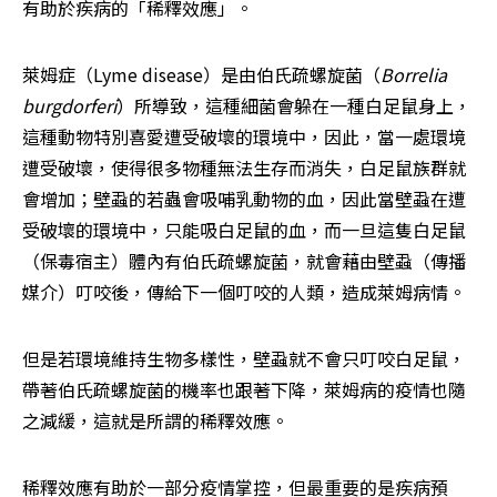
有助於疾病的「稀釋效應」。
萊姆症（Lyme disease）是由伯氏疏螺旋菌（
Borrelia 
burgdorferi
）所導致，這種細菌會躲在一種白足鼠身上，
這種動物特別喜愛遭受破壞的環境中，因此，當一處環境
遭受破壞，使得很多物種無法生存而消失，白足鼠族群就
會增加；壁蝨的若蟲會吸哺乳動物的血，因此當壁蝨在遭
受破壞的環境中，只能吸白足鼠的血，而一旦這隻白足鼠
（保毒宿主）體內有伯氏疏螺旋菌，就會藉由壁蝨（傳播
媒介）叮咬後，傳給下一個叮咬的人類，造成萊姆病情。
但是若環境維持生物多樣性，壁蝨就不會只叮咬白足鼠，
帶著伯氏疏螺旋菌的機率也跟著下降，萊姆病的疫情也隨
之減緩，這就是所謂的稀釋效應。
稀釋效應有助於一部分疫情掌控，但最重要的是疾病預