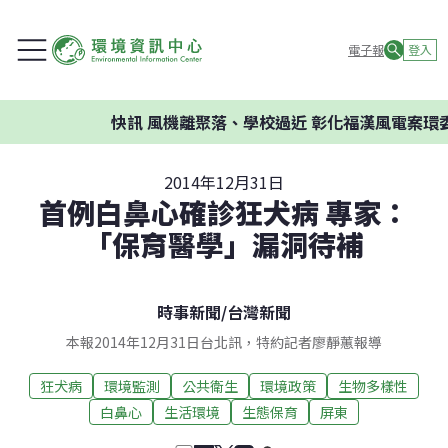
電子報
登入
快訊
風機離聚落、學校過近 彰化福漢風電案環委建議
2014年12月31日
首例白鼻心確診狂犬病 專家：
「保育醫學」漏洞待補
時事新聞
/
台灣新聞
本報2014年12月31日台北訊，特約記者廖靜蕙報導
狂犬病
環境監測
公共衛生
環境政策
生物多樣性
白鼻心
生活環境
生態保育
屏東