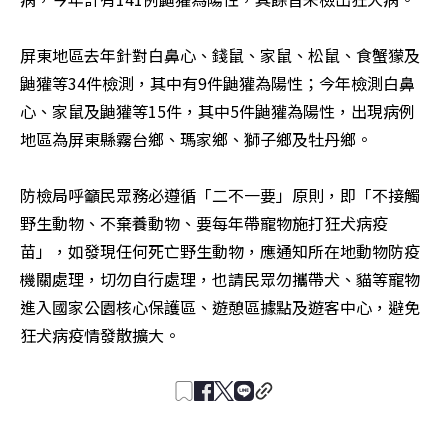
屏東地區去年針對白鼻心、錢鼠、家鼠、松鼠、食蟹獴及
鼬獾等34件檢測，其中有9件鼬獾為陽性；今年檢測白鼻
心、家鼠及鼬獾等15件，其中5件鼬獾為陽性，出現病例
地區為屏東縣霧台鄉、瑪家鄉、獅子鄉及牡丹鄉。

防檢局呼籲民眾務必遵循「二不一要」原則，即「不接觸
野生動物、不棄養動物、要每年帶寵物施打狂犬病疫
苗」，如發現任何死亡野生動物，應通知所在地動物防疫
機關處理，切勿自行處理，也請民眾勿攜帶犬、貓等寵物
進入國家公園核心保護區、遊憩區據點及遊客中心，避免
狂犬病疫情發散擴大。