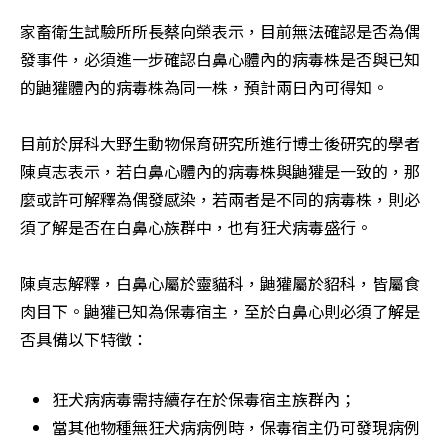
家畜衛生試驗所所長蔡向榮表示，目前無法確認是否為偶
發事件，必須進一步確認白鼻心體內的病毒株是否與已知
的鼬獾體內的病毒株為同一株，預計兩日內可得知。

目前於屏科大野生動物保育研究所進行博士後研究的學者
陳貞志表示，若白鼻心體內的病毒株與鼬獾是一致的，那
麼或許可解釋為偶發感染，若兩者是不同的病毒株，則必
須了解是否在白鼻心族群中，也有狂犬病毒盛行。

陳貞志解釋，白鼻心屬於靈貓科，鼬獾屬於貂科，皆屬食
肉目下。鼬獾已知為保毒宿主，至於白鼻心則必須了解是
否具備以下特徵：
狂犬病病毒需持續存在於保毒宿主族群內；
當其他物種無狂犬病病例時，保毒宿主仍可發現病例