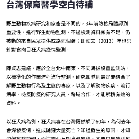
台灣保育醫學空白待補
野生動物疾病研究和家畜是不同的，3年前防檢局體認到
重要性，進行野生動物監測，不過檢測資料顯有不足，仍
被動的來自民眾提供或路死個體；即使去（2013）年也只
針對食肉目狂犬病疫情監測。
陳貞志建議，應於全台北中南東、不同海拔設置監測站，
以標準化的作業流程進行監測，研究團隊則最好能結合了
解野生動物行為及生態的專家，以及了解動物疾病、流行
病學、檢疫防疫的研究人員，跨域合作，才能累積有效的
資料。
以狂犬病為例，狂犬病毒在台灣既然躲了60年，為何去年
會爆發疫情，造成鼬獾大量死亡？知道發生的原因，才知
如何疫病管理，而這需要長期資料累積，不能只是猜測推