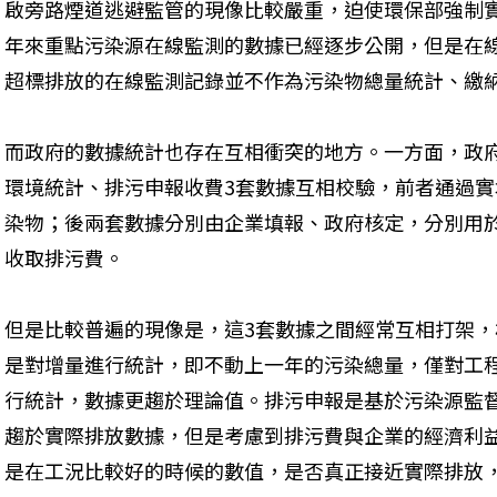
啟旁路煙道逃避監管的現像比較嚴重，迫使環保部強制
年來重點污染源在線監測的數據已經逐步公開，但是在
超標排放的在線監測記錄並不作為污染物總量統計、繳
而政府的數據統計也存在互相衝突的地方。一方面，政
環境統計、排污申報收費3套數據互相校驗，前者通過
染物；後兩套數據分別由企業填報、政府核定，分別用
收取排污費。
但是比較普遍的現像是，這3套數據之間經常互相打架
是對增量進行統計，即不動上一年的污染總量，僅對工
行統計，數據更趨於理論值。排污申報是基於污染源監
趨於實際排放數據，但是考慮到排污費與企業的經濟利
是在工況比較好的時候的數值，是否真正接近實際排放