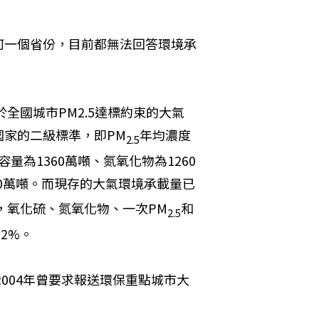
何一個省份，目前都無法回答環境承
全國城市PM2.5達標約束的大氣
家的二級標準，即PM
年均濃度
2.5
量為1360萬噸、氮氧化物為1260
30萬噸。而現存的大氣環境承載量已
氧化硫、氮氧化物、一次P​​M
和
2.5
2%。
2004年曾要求報送環保重點城市大