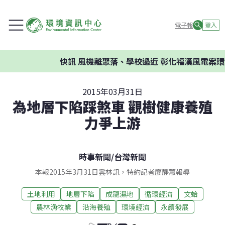
電子報
登入
快訊
風機離聚落、學校過近 彰化福漢風電案環委建
2015年03月31日
為地層下陷踩煞車 觀樹健康養殖
力爭上游
時事新聞
/
台灣新聞
本報2015年3月31日雲林訊，特約記者廖靜蕙報導
土地利用
地層下陷
成龍濕地
循環經濟
文蛤
農林漁牧業
沿海養殖
環境經濟
永續發展