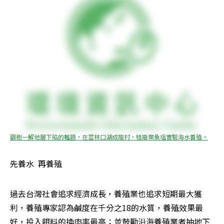
觀樹一解地層下陷的難題，在雲林口湖成龍村，租廢棄魚塭實驗海水養殖。
先養水  再養殖
過去台灣社會追求經濟成長，養殖業也追求短期最大獲
利，養殖專家認為鹹度在千分之18的水質，養殖效果最
好，投入餌料的換肉率最高；並鼓勵沿海養殖業者抽地下