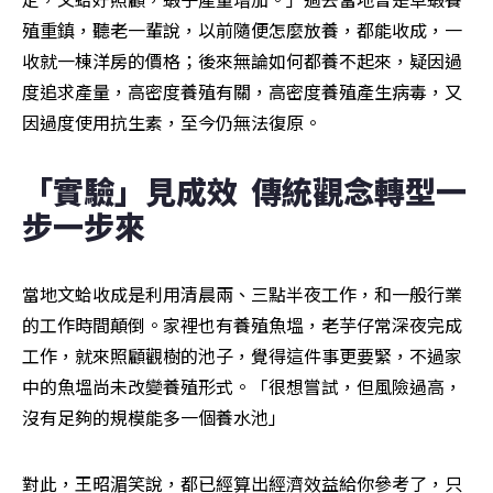
殖重鎮，聽老一輩說，以前隨便怎麼放養，都能收成，一
收就一棟洋房的價格；後來無論如何都養不起來，疑因過
度追求產量，高密度養殖有關，高密度養殖產生病毒，又
因過度使用抗生素，至今仍無法復原。
「實驗」見成效  傳統觀念轉型一
步一步來
當地文蛤收成是利用清晨兩、三點半夜工作，和一般行業
的工作時間顛倒。家裡也有養殖魚塭，老芋仔常深夜完成
工作，就來照顧觀樹的池子，覺得這件事更要緊，不過家
中的魚塭尚未改變養殖形式。「很想嘗試，但風險過高，
沒有足夠的規模能多一個養水池」
對此，王昭湄笑說，都已經算出經濟效益給你參考了，只