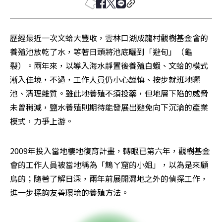
歷經最近一次文蛤大豐收，雲林口湖成龍村觀樹基金會的
養殖池放乾了水，等著日頭將池底曬到「避旬」（龜
裂）。兩年來，以導入海水靜置後養殖白蝦、文蛤的模式
漸入佳境，不過，工作人員仍小心謹慎、按步就班地曬
池、清理雜質。雖此地養殖不須投藥，但地層下陷的威脅
未曾稍減，鹽水養殖則期待能發展出避免向下沉淪的產業
模式，力爭上游。
2009年投入當地棲地復育計畫，轉眼已第六年，觀樹基金
會的工作人員被當地稱為「鷦ㄚ窟的小姐」，以為是來顧
鳥的；隨著了解日深，兩年前展開濕地之外的偵探工作，
進一步探詢友善環境的養殖方法。