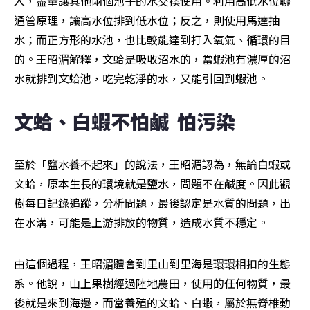
入，盡量讓其他兩個池子的水交換使用。利用高低水位聯
通管原理，讓高水位排到低水位；反之，則使用馬達抽
水；而正方形的水池，也比較能達到打入氧氣、循環的目
的。王昭湄解釋，文蛤是吸收沼水的，當蝦池有濃厚的沼
水就排到文蛤池，吃完乾淨的水，又能引回到蝦池。
文蛤、白蝦不怕鹹  怕污染
至於「鹽水養不起來」的說法，王昭湄認為，無論白蝦或
文蛤，原本生長的環境就是鹽水，問題不在鹹度。因此觀
樹每日記錄追蹤，分析問題，最後認定是水質的問題，出
在水溝，可能是上游排放的物質，造成水質不穩定。
由這個過程，王昭湄體會到里山到里海是環環相扣的生態
系。他說，山上果樹經過陸地農田，使用的任何物質，最
後就是來到海邊，而當養殖的文蛤、白蝦，屬於無脊椎動