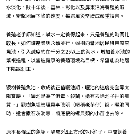
水淡化。數十年後，雲林、彰化以及屏東沿海養殖的區
域，衝擊地層下陷的速度，每遇風災常造成嚴重損害。
養殖老手都知道，鹹水一定養得起來，只是養殖的時間比
較長。如何讓產業與永續並行，觀樹向當地居民租用廢棄
魚池，引入鹹度約在千分之25以上的海水，增加養水池的
繁複過程，以營造健康的養殖環境為目標，希望能為地層
下陷踩剎車。
觀樹養殖魚池，收成後正值曬池期，曬池的速度完全靠太
陽賞臉。「曬池是為了消毒、殺菌，還有去除池子裡的雜
質。」觀樹魚塭管理員李聰明（暱稱老芋仔）說，曬池同
時，還會撒石灰消毒，將底棲的螺貝類的小苗也去除。
原本長條型的魚塭，隔成3個正方形的小池子，中間飼養