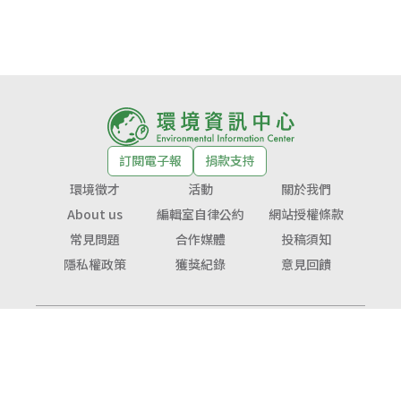
訂閱電子報
捐款支持
環境徵才
活動
關於我們
About us
編輯室自律公約
網站授權條款
常見問題
合作媒體
投稿須知
隱私權政策
獲獎紀錄
意見回饋
© Copyright 2026 環境資訊中心 版權所有
公益勸募字號：
衛部救字第1141364365號
服務信箱：
service@tnf.org.tw
投稿信箱：
infor@e-info.org.tw
客服電話：070-10101-666／02-2910-6000