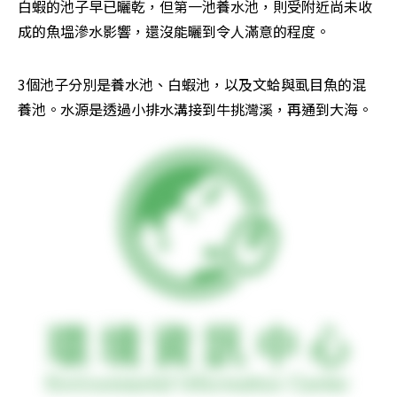
白蝦的池子早已曬乾，但第一池養水池，則受附近尚未收
成的魚塭滲水影響，還沒能曬到令人滿意的程度。
3個池子分別是養水池、白蝦池，以及文蛤與虱目魚的混
養池。水源是透過小排水溝接到牛挑灣溪，再通到大海。