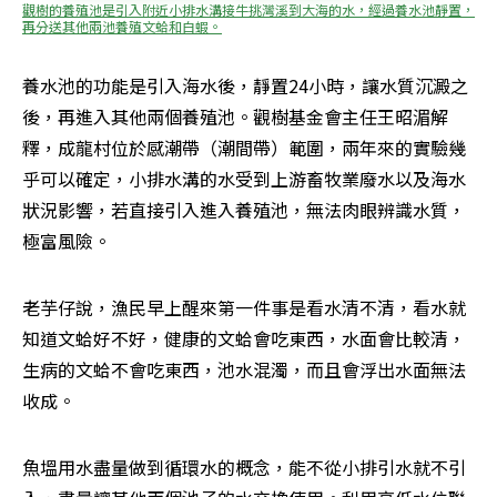
觀樹的養殖池是引入附近小排水溝接牛挑灣溪到大海的水，經過養水池靜置，
再分送其他兩池養殖文蛤和白蝦。
養水池的功能是引入海水後，靜置24小時，讓水質沉澱之
後，再進入其他兩個養殖池。觀樹基金會主任王昭湄解
釋，成龍村位於感潮帶（潮間帶）範圍，兩年來的實驗幾
乎可以確定，小排水溝的水受到上游畜牧業廢水以及海水
狀況影響，若直接引入進入養殖池，無法肉眼辨識水質，
極富風險。
老芋仔說，漁民早上醒來第一件事是看水清不清，看水就
知道文蛤好不好，健康的文蛤會吃東西，水面會比較清，
生病的文蛤不會吃東西，池水混濁，而且會浮出水面無法
收成。
魚塭用水盡量做到循環水的概念，能不從小排引水就不引