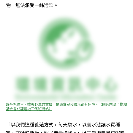
物，無法承受一絲污染。
讓芋爸彈舌、媲美野生的文蛤，健康食安和環境都有保障。（圖片來源：觀樹
基金會成龍溼地三代班網站）
「以我們這種養殖方式，每天驗水，以養水池讓水質穩
定，文蛤好照顧，蝦子產量增加。」過去當地曾是草蝦養