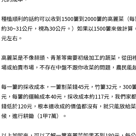
種植順利的話約可以收到1500簍到2000簍的高麗菜（每
約30~31公斤，視為30公斤。）如果以1500簍來做計
元左右。
高麗菜是不像蒜頭、青蔥等需要初級加工的蔬菜，從田
場或拍賣市場，不存在中盤不跟你收菜的問題，農民能
每一簍的採收成本，一簍割菜錢45元，竹簍32元，300簍上
元，每簍的運輸成本40元，採收成本約117元，我們家
錢低於120元，根本連收成的價值都沒有，就只能放給
候，進行耕鋤（1甲7萬）。
以上加起來，可以了解一簍高麗菜如果不到180元，每