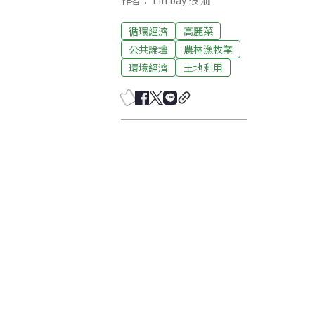
作者： Lin bay 很 油
循環經濟
高麗菜
公共論壇
農林漁牧業
環境經濟
土地利用