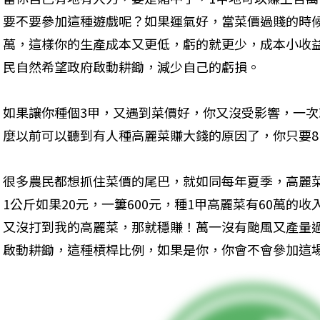
要不要參加這種遊戲呢？如果運氣好，當菜價過賤的時候
萬，這樣你的生產成本又更低，虧的就更少，成本小收
民自然希望政府啟動耕鋤，減少自己的虧損。
如果讓你種個3甲，又遇到菜價好，你又沒受影響，一次
麼以前可以聽到有人種高麗菜賺大錢的原因了，你只要8
很多農民都想抓住菜價的尾巴，就如同每年夏季，高麗
1公斤如果20元，一簍600元，種1甲高麗菜有60萬的
又沒打到我的高麗菜，那就穩賺！萬一沒有颱風又產量
啟動耕鋤，這種槓桿比例，如果是你，你會不會參加這