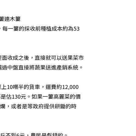
簍連木簍

算，每一簍的採收前種植成本約為53
裡面收成之後，直接就可以送果菜市
越過中盤直接將蔬果送進產銷系統。
10噸半的貨車，運費約12,000
都是估130元。如果一簍高麗菜的價
菜爛，或者是等政府提供耕鋤的時
公斤不到6元，農民是虧錢的。