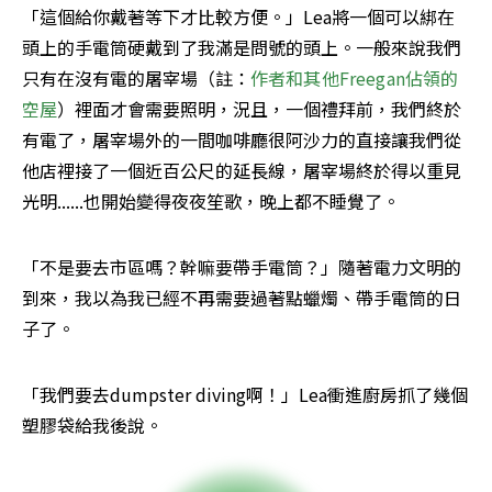
「這個給你戴著等下才比較方便。」Lea將一個可以綁在
頭上的手電筒硬戴到了我滿是問號的頭上。一般來說我們
只有在沒有電的屠宰場（註：
作者和其他Freegan佔領的
空屋
）裡面才會需要照明，況且，一個禮拜前，我們終於
有電了，屠宰場外的一間咖啡廳很阿沙力的直接讓我們從
他店裡接了一個近百公尺的延長線，屠宰場終於得以重見
光明......也開始變得夜夜笙歌，晚上都不睡覺了。
「不是要去市區嗎？幹嘛要帶手電筒？」隨著電力文明的
到來，我以為我已經不再需要過著點蠟燭、帶手電筒的日
子了。
「我們要去dumpster diving啊！」Lea衝進廚房抓了幾個
塑膠袋給我後說。