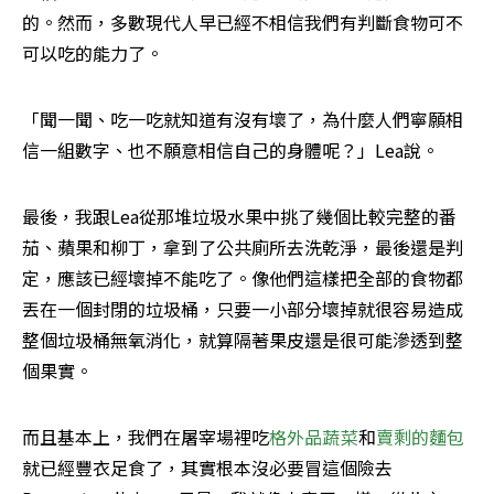
的。然而，多數現代人早已經不相信我們有判斷食物可不
可以吃的能力了。
「聞一聞、吃一吃就知道有沒有壞了，為什麼人們寧願相
信一組數字、也不願意相信自己的身體呢？」Lea說。
最後，我跟Lea從那堆垃圾水果中挑了幾個比較完整的番
茄、蘋果和柳丁，拿到了公共廁所去洗乾淨，最後還是判
定，應該已經壞掉不能吃了。像他們這樣把全部的食物都
丟在一個封閉的垃圾桶，只要一小部分壞掉就很容易造成
整個垃圾桶無氧消化，就算隔著果皮還是很可能滲透到整
個果實。
而且基本上，我們在屠宰場裡吃
格外品蔬菜
和
賣剩的麵包
就已經豐衣足食了，其實根本沒必要冒這個險去