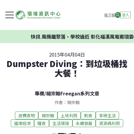
電子報
登入
快訊
風機離聚落、學校過近 彰化福漢風電案環委建議不應
2015年04月04日
Dumpster Diving：到垃圾桶找
大餐！
專欄
/
楊宗翰Freegan系列文章
作者：楊宗翰
浪費食物
楊宗翰
土地利用
剩食
享綠生活
循環經濟
糧食
生活環境
永續發展
資源再利用