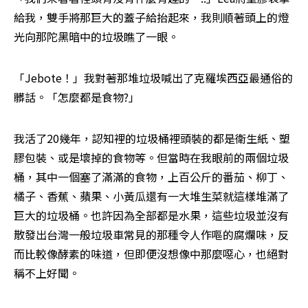
給我，雙手將那巨大的蓋子給抬起來，我則順著頭上的燈
光向那陀黑暗中的垃圾瞧了一眼。
「Jebote！」我對著那堆垃圾喊出了克羅埃西亞最通俗的
髒話。「怎麼都是食物?」
我活了20幾年，認知裡的垃圾桶裡頭裝的都是衛生紙、塑
膠包裝、或是壞掉的食物等。但當時在我眼前的兩個垃圾
桶，其中一個塞了滿滿的食物，上百公斤的番茄、柳丁、
橘子、香蕉、蘋果、小黃瓜還有一大堆生菜就這樣堆滿了
巨大的垃圾桶。也許因為全部都是水果，這些垃圾並沒有
散發出台灣一般垃圾車常見的那種令人作嘔的腐爛味，反
而比較像酵素的味道，但即便沒想像中那麼噁心，也絕對
稱不上好聞。