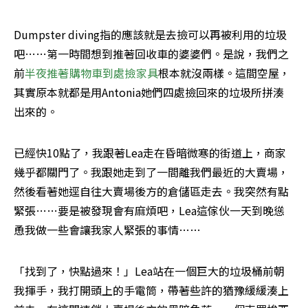
Dumpster diving指的應該就是去撿可以再被利用的垃圾
吧……第一時間想到推著回收車的婆婆們。是說，我們之
前
半夜推著購物車到處撿家具
根本就沒兩樣。這間空屋，
其實原本就都是用Antonia她們四處撿回來的垃圾所拼湊
出來的。
已經快10點了，我跟著Lea走在昏暗微寒的街道上，商家
幾乎都關門了。我跟她走到了一間離我們最近的大賣場，
然後看著她逕自往大賣場後方的倉儲區走去。我突然有點
緊張……要是被發現會有麻煩吧，Lea這傢伙一天到晚慫
恿我做一些會讓我家人緊張的事情……
「找到了，快點過來！」Lea站在一個巨大的垃圾桶前朝
我揮手，我打開頭上的手電筒，帶著些許的猶豫緩緩湊上