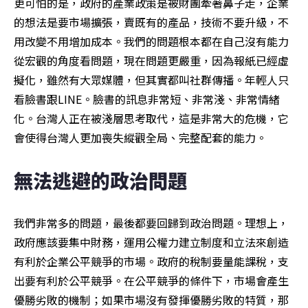
更可怕的是，政府的產業政策是被財團牽著鼻子走，企業
的想法是要市場擴張，賣既有的產品，技術不要升級，不
用改變不用增加成本。我們的問題根本都在自己沒有能力
從宏觀的角度看問題，現在問題更嚴重，因為報紙已經虛
擬化，雖然有大眾媒體，但其實都叫社群傳播。年輕人只
看臉書跟LINE。臉書的訊息非常短、非常淺、非常情緒
化。台灣人正在被淺層思考取代，這是非常大的危機，它
會使得台灣人更加喪失縱觀全局、完整配套的能力。
無法逃避的政治問題
我們非常多的問題，最後都要回歸到政治問題。理想上，
政府應該要集中財務，運用公權力建立制度和立法來創造
有利於企業公平競爭的市場。政府的稅制要量能課稅，支
出要有利於公平競爭。在公平競爭的條件下，市場會產生
優勝劣敗的機制；如果市場沒有發揮優勝劣敗的特質，那