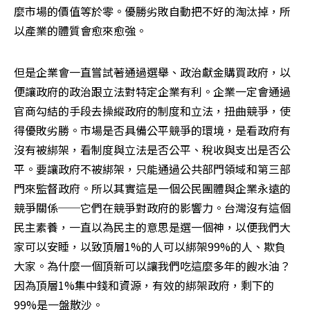
麼市場的價值等於零。優勝劣敗自動把不好的淘汰掉，所
以產業的體質會愈來愈強。
但是企業會一直嘗試著通過選舉、政治獻金購買政府，以
便讓政府的政治跟立法對特定企業有利。企業一定會通過
官商勾結的手段去操縱政府的制度和立法，扭曲競爭，使
得優敗劣勝。市場是否具備公平競爭的環境，是看政府有
沒有被綁架，看制度與立法是否公平、稅收與支出是否公
平。要讓政府不被綁架，只能通過公共部門領域和第三部
門來監督政府。所以其實這是一個公民團體與企業永遠的
競爭關係──它們在競爭對政府的影響力。台灣沒有這個
民主素養，一直以為民主的意思是選一個神，以便我們大
家可以安睡，以致頂層1%的人可以綁架99%的人、欺負
大家。為什麼一個頂新可以讓我們吃這麼多年的餿水油？
因為頂層1%集中錢和資源，有效的綁架政府，剩下的
99%是一盤散沙。