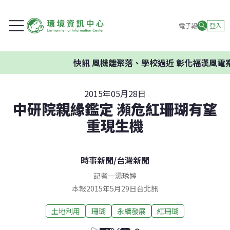
電子報
登入
快訊
風機離聚落、學校過近 彰化福漢風電案
2015年05月28日
中研院親緣鑑定 瀕危紅珊瑚有望
重現生機
時事新聞
/
台灣新聞
記者
—
湯琇婷
本報2015年5月29日台北訊
土地利用
珊瑚
永續發展
紅珊瑚