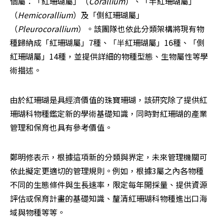
個屬：「紅珊瑚屬」（
Corallium
）、「半紅珊瑚屬」
（
Hemicorallium
）及「側紅珊瑚屬」
（
Pleurocorallium
）。該團隊也依此分類架構將現有物
種歸納成「紅珊瑚屬」7種、「半紅珊瑚屬」16種、「側
紅珊瑚屬」14種，並提供詳細的物種型態、生物屬性等學
術描述。
由於紅珊瑚是具經濟價值的珠寶珊瑚，該研究除了提供紅
珊瑚科物種鑑定新的學術基礎知識，同時對紅珊瑚的產業
管理和保育也具有參考價值。
鄭明修表示，根據這項新的分類與界定，未來管理機關可
依此擬定更適切的管理規則。例如，根據3屬之內各物種
不同的生態條件與生長速率，限定每年開採量、提供資源
評估或保育計畫的基礎知識、釐清紅珊瑚科物種進出口海
域與物種等等。