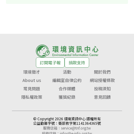
訂閱電子報
捐款支持
環境徵才
活動
關於我們
About us
編輯室自律公約
網站授權條款
常見問題
合作媒體
投稿須知
隱私權政策
獲獎紀錄
意見回饋
© Copyright 2026 環境資訊中心 版權所有
公益勸募字號：
衛部救字第1141364365號
服務信箱：
service@tnf.org.tw
投稿信箱：
infor@e-info.org.tw