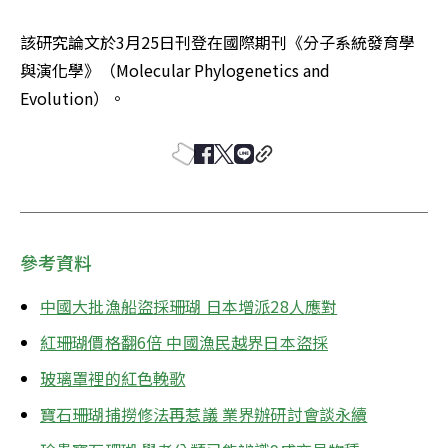
該研究論文於3月25日刊登在國際期刊《分子系統發育學
與演化學》（Molecular Phylogenetics and 
Evolution）。
參考資料
中國大批漁船盜採珊瑚 日本增派28人應對
紅珊瑚價格翻6倍 中國漁民越界日本盜採
玻璃罩裡的紅色輓歌
寶石珊瑚捕撈修法再惹議 業界辦研討會談永續