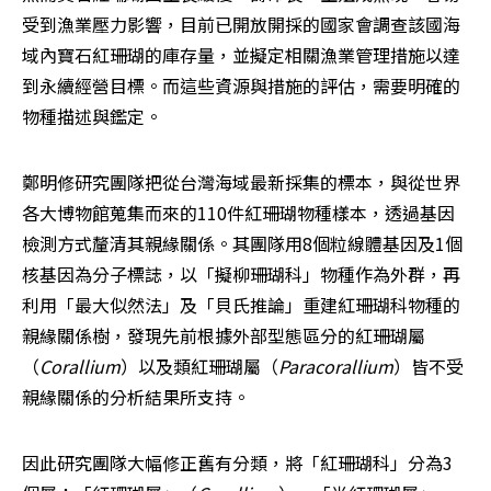
受到漁業壓力影響，目前已開放開採的國家會調查該國海
域內寶石紅珊瑚的庫存量，並擬定相關漁業管理措施以達
到永續經營目標。而這些資源與措施的評估，需要明確的
物種描述與鑑定。
鄭明修研究團隊把從台灣海域最新採集的標本，與從世界
各大博物館蒐集而來的110件紅珊瑚物種樣本，透過基因
檢測方式釐清其親緣關係。其團隊用8個粒線體基因及1個
核基因為分子標誌，以「擬柳珊瑚科」物種作為外群，再
利用「最大似然法」及「貝氏推論」重建紅珊瑚科物種的
親緣關係樹，發現先前根據外部型態區分的紅珊瑚屬
（
Corallium
）以及類紅珊瑚屬（
Paracorallium
）皆不受
親緣關係的分析結果所支持。
因此研究團隊大幅修正舊有分類，將「紅珊瑚科」分為3