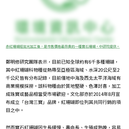
赤紅珊瑚經拋光加工後，是市售價格最昂貴的一種寶石珊瑚。中研院提供。
鄭明修研究團隊表示，目前已知全球約有6千多種珊瑚，
其中紅珊瑚科物種從熱帶至亞極區海域、水深20公尺至2
千公尺皆有分布記錄，目前僅地中海及西北太平洋海域有
商業規模採撈。該科物種由於質地堅硬、色澤討喜，加工
成珠寶或藝品相當受市場歡迎。文化部亦於2014年8月宣
布成立「台灣三寶」品牌，紅珊瑚即位列其共同行銷的項
目之中。
然而寶石紅珊瑚因生長緩慢、壽命長、生殖成熟晚，容易