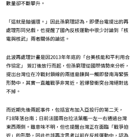
數量卻不斷攀升。
「這就是鈾循環。」因此孫窮理認為，即便台電提出的再
處理形同兒戲，也提醒了國內反核運動中很少討論到「核
電與核武」兩者關係的論述。
此波再處理計畫是因2013年年底的「台美核能和平利用合
作協定」 簽訂後放行而起，但孫窮理從國際情勢來分析，
提出台灣位在冷戰封鎖線的兩道島鍊與一觸即發南海緊張
形勢中，其實一直離戰爭非常近，若爆發衝突台灣絕對逃
不掉。
而近期先後兩起事件，包括宣布加入亞投行的第二天，
F18降落台南；日前法國兩台拉法葉艦一左一右通過台灣
東西兩側。雖意味不明，但也提醒台灣正在面臨「戰爭迫
近」的形勢，因此也該再次思考以前在反核運動中，認為