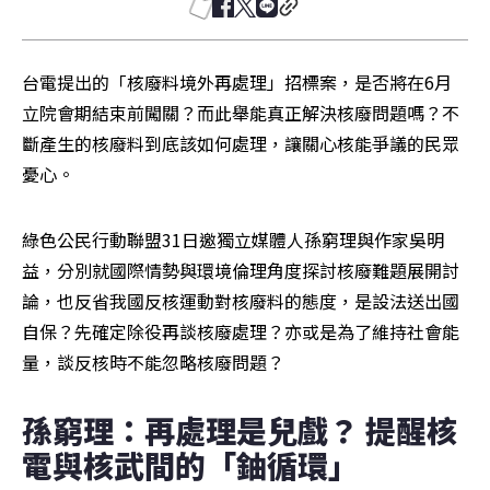
台電提出的「核廢料境外再處理」招標案，是否將在6月
立院會期結束前闖關？而此舉能真正解決核廢問題嗎？不
斷產生的核廢料到底該如何處理，讓關心核能爭議的民眾
憂心。
綠色公民行動聯盟31日邀獨立媒體人孫窮理與作家吳明
益，分別就國際情勢與環境倫理角度探討核廢難題展開討
論，也反省我國反核運動對核廢料的態度，是設法送出國
自保？先確定除役再談核廢處理？亦或是為了維持社會能
量，談反核時不能忽略核廢問題？
孫窮理：再處理是兒戲？ 提醒核
電與核武間的「鈾循環」