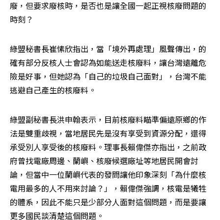
廢，但要求廢核時，是否也是讓全國一起正視核廢問題的
時刻？
綠盟秘書長崔愫欣指出，當「境外再處理」風聲傳出，的
確有部分反核人士會認為如能送走核廢料，讓台灣遠離危
險是好事，但她認為「自己的垃圾自己面對」，台灣不能
逃避自己產生的核廢料。
綠盟副秘書長洪申翰表示，目前核廢料瞄準偏遠原鄉的作
法是雙重歧視，當地居民先是沒有享受到資源分配，還得
承受別人享受後的核廢料。理事長賴偉傑亦指出，之前政
府曾找電廠周邊、蘭嶼、核廢候選廠址等地居民開會討
論，但當中一位蘭嶼代表的發問讓他印象深刻「為什麼核
電用最多的人不用來討論？」，賴偉傑強調，核電是犧牲
的體系，因此不能只是少部分人面對這個問題，而是要讓
更多國民談清楚這個問題。