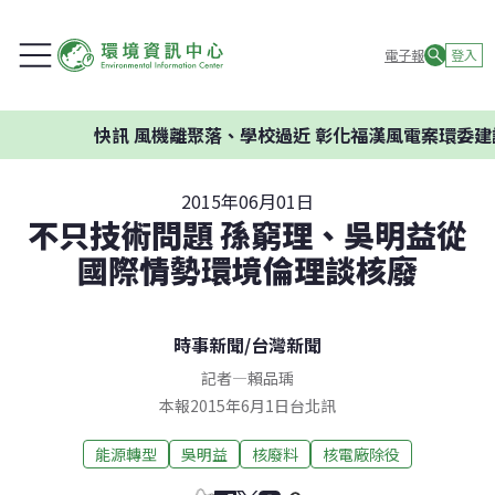
電子報
登入
快訊
風機離聚落、學校過近 彰化福漢風電案環委建議不
2015年06月01日
不只技術問題 孫窮理、吳明益從
國際情勢環境倫理談核廢
時事新聞
/
台灣新聞
記者
—
賴品瑀
本報2015年6月1日台北訊
能源轉型
吳明益
核廢料
核電廠除役