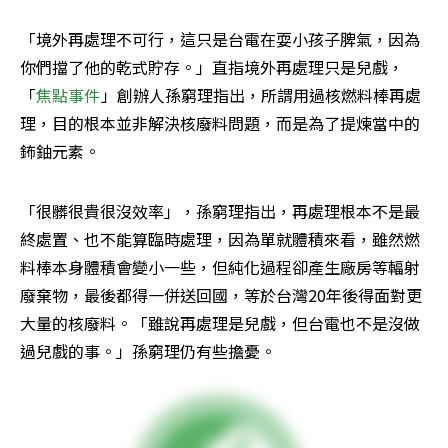
「境外再處理不可行，這只是台電在耍小孩子脾氣，因為
你們擋了他的乾式貯存。」直指境外再處理只是兒戲，
「
焦點事件
」創辦人孫窮理指出，所謂用過核燃料棒再處
理，目的根本並非解決核廢料問題，而是為了提煉當中的
鈽鈾元素。
「很髒很貴很沒效率」，孫窮理指出，再處理根本不是最
終處置、也不能算臨時處理，因為單就體積來看，雖然燃
料棒本身體積會變小一些，但純化過程卻產生廠房等輻射
廢棄物，最後都得一併送回國，等於台灣20年後得面對更
大量的核廢料。「雖說再處理是兒戲，但台電也不是沒做
過兒戲的事。」孫窮理仍有些擔憂。