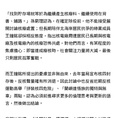
「找到貯存場就等於為繼續產生核廢料、繼續使用在背
書、鋪路。」孫窮理認為，在確定除役前，他不能接受展
開討論核廢處置；但長期陪伴北海岸居民抗爭的綠黨成員
王鐘銘卻採相反態度，指出核電廠周遭居民已長期與核電
廠及核電廠內的核廢恐怖共處，對他們而言，有某程度的
焦慮擔心：即當達成廢核時，社會關注力量將大減，最後
只剩居民孤軍奮戰。
而王鐘銘所提出的憂慮並非無由來，去年當局宣布核四封
存後，反核聲量確有所消退。因此討論中也反省近期反核
運動高舉「拼裝核四危險」、「蘭嶼達悟族的獨特與無
辜」兩點，認為必須前進尋求更多的倫理思考與更新的語
言，然後做出結論。