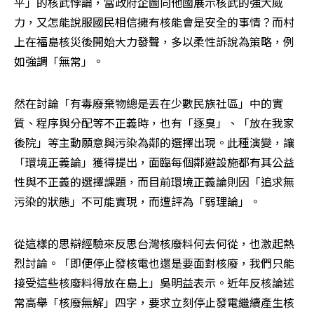
平」的核武悖論，當政府企圖向他國展示核武的強大威
力，又怎能說服國民相信擁有核能會是安全的事情？而村
上在福島核災後開始大力發聲，多以柔性訴說為策略，例
如強調「無常」。
然在討論「有毒廢棄物總是丟在少數民族社區」中的實
質、程序與分配等不正義時，也有「逐臭」、「放在我家
後院」等主動願意與污染為鄰的選擇出現。此種演變，讓
「環境正義論」獲得提出，面臨每個鄰避設施都有其公益
性與不正義的選擇課題，而目前環境正義論則因「追求無
污染的狀態」不可能實現，而遭評為「弱理論」。
從這樣的思辯經驗來反思台灣核廢料何去何從，也激起熱
烈討論。「即便停止發核電也還是要面對核廢，我們只能
接受這些核廢料得放在島上」吳明益表示。近年反核論述
常高舉「核廢無解」四字，要求立刻停止發電繼續產生核