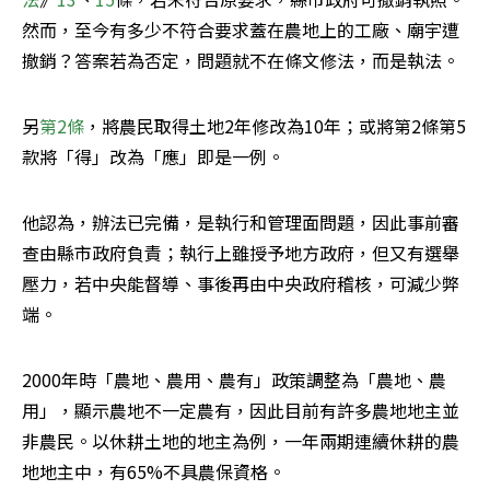
然而，至今有多少不符合要求蓋在農地上的工廠、廟宇遭
撤銷？答案若為否定，問題就不在條文修法，而是執法。
另
第2條
，將農民取得土地2年修改為10年；或將第2條第5
款將「得」改為「應」即是一例。
他認為，辦法已完備，是執行和管理面問題，因此事前審
查由縣市政府負責；執行上雖授予地方政府，但又有選舉
壓力，若中央能督導、事後再由中央政府稽核，可減少弊
端。
2000年時「農地、農用、農有」政策調整為「農地、農
用」，顯示農地不一定農有，因此目前有許多農地地主並
非農民。以休耕土地的地主為例，一年兩期連續休耕的農
地地主中，有65%不具農保資格。