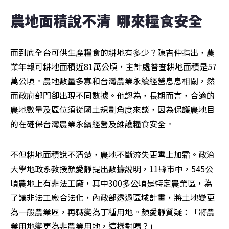
農地面積說不清  哪來糧食安全
而到底全台可供生產糧食的耕地有多少？陳吉仲指出，農
業年報可耕地面積近81萬公頃，主計處普查耕地面積是57
萬公頃。農地數量多寡和台灣農業永續經營息息相關，然
而政府部門卻出現不同數據。他認為，長期而言，合適的
農地數量及區位須從國土規劃角度來談，因為保護農地目
的在確保台灣農業永續經營及維護糧食安全。
不但耕地面積說不清楚，農地不斷流失更雪上加霜。政治
大學地政系教授顏愛靜提出數據說明，11縣市中，545公
頃農地上有非法工廠，其中300多公頃是特定農業區，為
了讓非法工廠合法化，內政部透過區域計畫，將土地變更
為一般農業區，再轉變為丁種用地。顏愛靜質疑：「將農
業用地變更為非農業用地，這樣對嗎？」