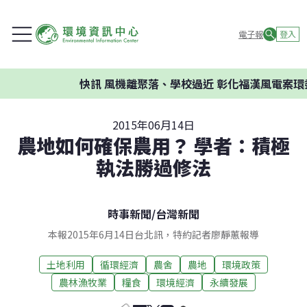
電子報
登入
快訊
風機離聚落、學校過近 彰化福漢風電案環委建
2015年06月14日
農地如何確保農用？ 學者：積極
執法勝過修法
時事新聞
/
台灣新聞
本報2015年6月14日台北訊，特約記者廖靜蕙報導
土地利用
循環經濟
農舍
農地
環境政策
農林漁牧業
糧食
環境經濟
永續發展