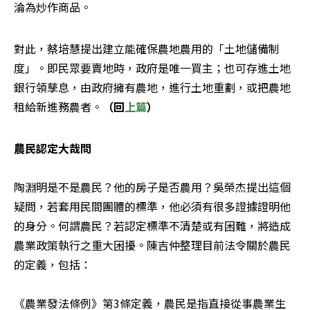
淪為炒作商品。
對此，蔡培慧提出建立能確保農地農用的「土地儲備制
度」。即民眾要賣地時，政府是唯一買主；也可存進土地
銀行領孳息，由政府擁有農地，進行土地重劃，或把農地
租給新進務農者。
（回
上篇
）
農民認定大哉問
陶淵明是不是農民？他的房子是否農用？吳榮杰提出這個
疑問，若套用民間團體的標準，他必須有很多證據證明他
的身分。何謂農民？若認定標準不清楚或有困難，將造成
農業政策執行之重大困擾。陳吉仲整理目前法令關於農民
的定義，包括：

《農業發法條例》第3條定義，農民是指直接從事農業生