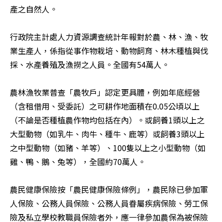
產之自然人。

行政院主計處人力資源調查統計年報對於農、林、漁、牧
業生產人，係指從事作物栽培、動物飼育、林木種植與伐
採、水產養殖及漁撈之人員。全國有54萬人。

農林漁牧業普查「農牧戶」認定更具體，例如年底經營
（含租借用、受委託）之可耕作地面積在0.05公頃以上
（不論是否種植農作物均包括在內）。或飼養1頭以上之
大型動物（如乳牛、肉牛、種牛、鹿等）或飼養3頭以上
之中型動物（如豬、羊等）、100隻以上之小型動物（如
雞、鴨、鵝、兔等），全國約70萬人。

農民健康保險按「農民健康保險條例」，農民除已參加軍
人保險、公務人員保險、公務人員眷屬疾病保險、勞工保
險及私立學校教職員保險者外，應一律參加農保為被保險