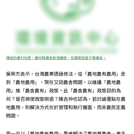
傳統的農村地景，農地與農舍板塊鑲嵌，有農業經營才需農舍。
吳榮杰表示，台灣農業透過修法，從「農地農有農用」走
到「農地農用」，現在又因農舍問題，以維護「農地農
用」推「農舍農有」政策。此「農舍農有」政策目的為
何？是否將使政策倒退？陳吉仲也認為，若討論重點在農
地農用，則解決方式在於管理和執行層面，而非農民定義
問題。
而一旦以「農地農有農用」思維解決了農地蓋農舍，會不