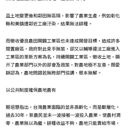
且土地變更後和鄰田無區隔，影響了農業生產，例如彰化
縣和美鎮遭鄰近工廠汙染，結果無法耕種。
而徵收優良農田開闢工業區也未達成開發目標，造成許多
閒置廠區，政府對此束手無策，卻又以輔導違法工廠進入
工業區的革新方案為名，持續開闢工業區、徵收土地，顯
示了農業部門以外的部會及政策，對農地極不友善。顏愛
靜認為，農地問題若無跨部門協調，根本無解。
以公共制度確保農地農有
蔡培慧指出，台灣農業面臨的並非高齡化，而是斷層化。
過去30年，新農民並未一波接著一波投入農業，使農村凋
零、農業無以為繼。耕種收益不夠，農地只能賣給市場，