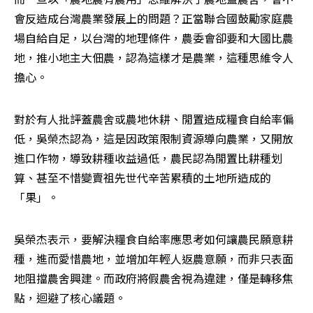
會反造成台灣農業發展上的問題？正當聯合國鼓勵家庭農
場自給自足，以台灣的地理條件，農委會卻要和大國比農
地，推小地主大佃農，認為這樣才是農業，這種思維令人
擔心。
對於有人批評蓋農舍或農地休耕、閒置造成糧食自給率偏
低，吳榮杰認為，這是因政策限制資源導向農業，又開放
進口作物，導致耕種收益過低，農民認為閒置比耕種划
算、甚至不惜變賣祖先世代辛苦累積的土地所造成的
「果」。
吳榮杰表示，要解決糧食自給率應思考如何讓農民願意耕
種，進而愛惜農地，並增加年輕人返農意願，而非只表面
地阻擋農舍興建。而政府將假農舍視為違建，僅是轉移焦
點，迴避了核心議題。