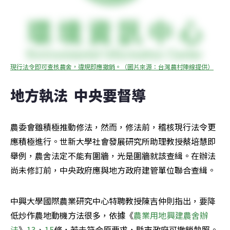
現行法令即可查核農舍，違規即應撤銷。（圖片來源：台灣農村陣線提供）
地方執法  中央要督導
農委會雖積極推動修法，然而，修法前，稽核現行法令更
應積極進行。世新大學社會發展研究所助理教授蔡培慧即
舉例，農舍法定不能有圍牆，光是圍牆就該查緝。在辦法
尚未修訂前，中央政府應與地方政府建管單位聯合查緝。
中興大學國際農業研究中心特聘教授陳吉仲則指出，要降
低炒作農地動機方法很多，依據《
農業用地興建農舍辦
法
》
13
、
15
條，若未符合原要求，縣市政府可撤銷執照。