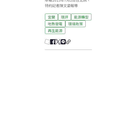
本報2015年7月2日台北訊，
特約記者陳文姿報導
宜蘭
環評
能源轉型
地熱發電
環境政策
再生能源