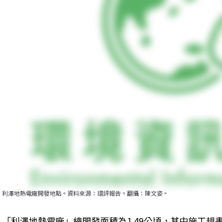
利澤地熱電廠開發地點。資料來源：環評報告。翻攝：陳文姿。
「利澤地熱電廠」總開發面積為1.49公頃，其中施工規畫