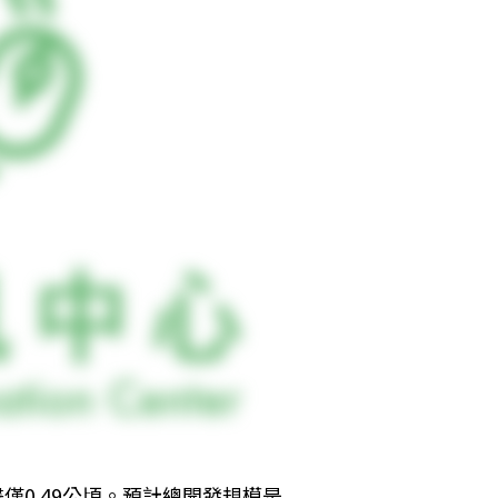
僅0.49公頃。預計總開發規模是