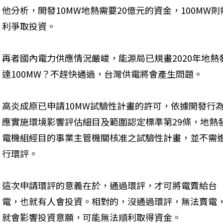
他分析，開發10MW地熱需要20億元的資金，100MW則
利爭取投資。
再者國內電力供應情況嚴峻，能源局已規畫2020年地熱發
達100MW？不趕快通過，台灣供電將會產生問題。
高炎成原已申請10MW試驗性計畫的許可，依據開發行
應實施環境影響評估細目及範圍認定標準第29條，地熱
電機組經目的事業主管機關核准之試驗性計畫，並不需
行環評。
這次申請環評的意義在於，通過環評，才可將電賣給台
電，也就有人會投資。相對的，沒通過環評，無法賣電
就會影響投資意願，可能無法順利取得資金。