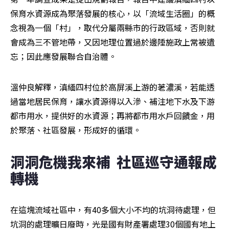
保育水資源成為聚落發展的核心，以「流域生活圈」的概
念視為一個「村」，取代分屬兩縣市的行政區域，否則就
會成為三不管地帶，又因地理位置過於邊陲施政上常被遺
忘；因此應發展聯合自治體。
溫仲良解釋，滇緬四村位於高屏溪上游的荖濃溪，若能透
過當地居民保育，讓水資源得以入滲、補注地下水及下游
都市用水，提供好的水資源；再將都市用水戶回饋金，用
於聚落、社區發展，形成好的循環。
洞洞危機我來補  社區巡守通報成
轉機
在這塊流域社區中，有40多個大小不均的坑洞待處理，但
坑洞的處理曠日廢時，光是國有財產署處理30個國有地上