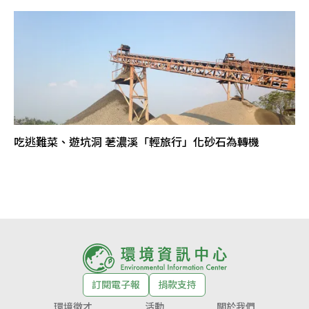
吃逃難菜、遊坑洞 荖濃溪「輕旅行」化砂石為轉機
訂閱電子報
捐款支持
環境徵才
活動
關於我們