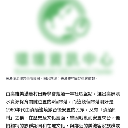
荖濃溪流域共學院景圖。圖片來源：美濃農村田野學會繪製。
由高雄美濃農村田野學會經過一年社區盤點，選出高屏溪
水資源保育關鍵位置的4個聚落，而這幾個聚落剛好是
1960年代由滇緬邊境撤台後安置的民眾，又有「滇緬四
村」之稱。在歷史及文化層面，曾因戰亂而安置來台，他
們獨特的族群認同和在地文化，與鄰近的美濃客家族群或