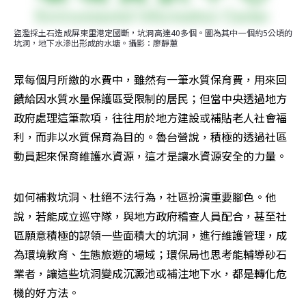
盜濫採土石造成屏東里港定國斷，坑洞高達40多個。圖為其中一個約5公頃的
坑洞，地下水滲出形成的水塘。攝影：廖靜蕙
眾每個月所繳的水費中，雖然有一筆水質保育費，用來回
饋給因水質水量保護區受限制的居民；但當中央透過地方
政府處理這筆款項，往往用於地方建設或補貼老人社會福
利，而非以水質保育為目的。魯台營說，積極的透過社區
動員起來保育維護水資源，這才是讓水資源安全的力量。
如何補救坑洞、杜絕不法行為，社區扮演重要腳色。他
說，若能成立巡守隊，與地方政府稽查人員配合，甚至社
區願意積極的認領一些面積大的坑洞，進行維護管理，成
為環境教育、生態旅遊的場域；環保局也思考能輔導砂石
業者，讓這些坑洞變成沉澱池或補注地下水，都是轉化危
機的好方法。