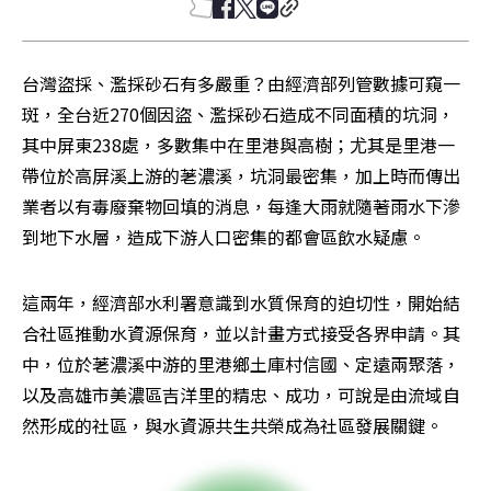
台灣盜採、濫採砂石有多嚴重？由經濟部列管數據可窺一
斑，全台近270個因盜、濫採砂石造成不同面積的坑洞，
其中屏東238處，多數集中在里港與高樹；尤其是里港一
帶位於高屏溪上游的荖濃溪，坑洞最密集，加上時而傳出
業者以有毒廢棄物回填的消息，每逢大雨就隨著雨水下滲
到地下水層，造成下游人口密集的都會區飲水疑慮。
這兩年，經濟部水利署意識到水質保育的迫切性，開始結
合社區推動水資源保育，並以計畫方式接受各界申請。其
中，位於荖濃溪中游的里港鄉土庫村信國、定遠兩聚落，
以及高雄市美濃區吉洋里的精忠、成功，可說是由流域自
然形成的社區，與水資源共生共榮成為社區發展關鍵。