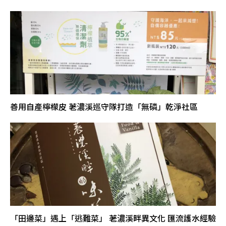
善用自產檸檬皮 荖濃溪巡守隊打造「無磷」乾淨社區
「田邊菜」遇上「逃難菜」 荖濃溪畔異文化 匯流護水經驗