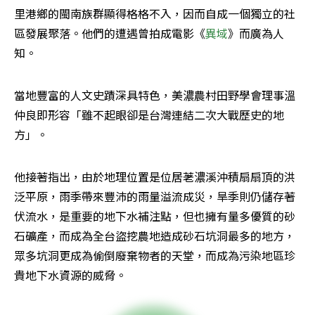
里港鄉的閩南族群顯得格格不入，因而自成一個獨立的社
區發展聚落。他們的遭遇曾拍成電影《
異域
》而廣為人
知。
當地豐富的人文史蹟深具特色，美濃農村田野學會理事溫
仲良即形容「雖不起眼卻是台灣連結二次大戰歷史的地
方」。
他接著指出，由於地理位置是位居荖濃溪沖積扇扇頂的洪
泛平原，雨季帶來豐沛的雨量溢流成災，旱季則仍儲存著
伏流水，是重要的地下水補注點，但也擁有量多優質的砂
石礦產，而成為全台盜挖農地造成砂石坑洞最多的地方，
眾多坑洞更成為偷倒廢棄物者的天堂，而成為污染地區珍
貴地下水資源的威脅。