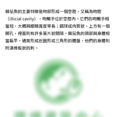
棘茄魚的主要特徵是吻部形成一個空腔，又稱為吻腔
（illicial cavity），吻觸手位於空腔內。它們的吻觸手相
當短，大概與眼睛寬度等長；餌球成肉質狀，上方有一個
開孔，裡面則有許多葉片狀間隔。棘茄魚的頭部與身體相
當扁平，通常形成近圓形或三角形的體盤，他們的身體則
附滿骨板狀的刺。