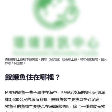
奇鮟鱇的上頜較下頜突出，餌球（發光器）就長在上頜，可以引誘獵物。圖片
作者：何宣慶。
鮟鱇魚住在哪裡？
所有鮟鱇魚一輩子都住在海中，但是從淺海的幾公尺到深
達3,600公尺的深海都有。鮟鱇魚類主要棲息在砂泥底。
躄魚科的魚類主要棲息在珊瑚礁地區，除了一種條紋光躄