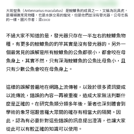
大斑壁魚（Antennarius maculatus）是鮟鱇魚的成員之一，又稱為玩具虎，
是珊瑚礁常見物種，也是水族交易的寵兒，但是他們並沒有發光器，公母也長
的一樣。圖片作者：梁coco
不過大家不知道的是，發光器只存在一半左右的鮟鱇魚物
種，有更多的鮟鱇魚的釣竿其實是沒有發光器的。另外一
個最常見的誤解是所有鮟鱇魚的公魚都很小，都會咬在母
魚身上，其實不然，只有深海鮟鱇魚的公魚比母魚小，且
只有少數公魚會咬在母魚身上。
這樣的誤解普遍地在網路上流傳著，以致於很多資訊變成
以訛傳訛，錯誤的內容一再被重複，造成大家無法判斷什
麼是正確的。在研究魚類分類多年後，筆者也深刻體會到
學術的象牙塔跟普羅大眾間的確存有相當大的隔閡。因
此，認為有必要針對這些錯誤的訊息提出澄清，也讓大家
從此可以有較正確的知識可以使用。