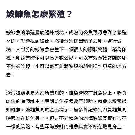
鮟鱇魚怎麼繁殖？
鮟鱇魚的繁殖屬於體外授精，成熟的公魚跟母魚到了繁殖
季節，就會找到彼此，然後分別排出精子跟卵，進行受
精。大部分的鮟鱇魚會生下一個很大的膠狀物體，稱為卵
筏，卵筏有時候可以長達數公尺，可以有效保護鮟鱇的卵
不要被吃掉，也可以盡可能將鮟鱇的卵飄送到更遠的地方
去。
深海鮟鱇則是大家所熟知的，雄魚會咬在雌魚身上，吸食
雌魚的血液維生。等到雌魚準備要產卵時，就會以激素通
知雄魚，讓雄魚同於產出精子。最多曾記錄到四隻雄魚同
時吸附在雌魚身上。但是不同種類的深海鮟鱇其實有很不
一樣的策略，有些深海鮟鱇的雄魚其實不咬在雌魚身上。