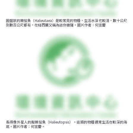
圓盤狀的棘茄魚（Halieutaea）是較常見的物種，生活水深也較淺，數十公尺
到數百公尺都有，在紐西蘭又稱為迷你披薩。圖片作者：何宣慶
長得像外星人的擬棘茄魚（Halieutopsis）。這類的物種通常生活在較深的海
底。圖片作者：何宣慶。