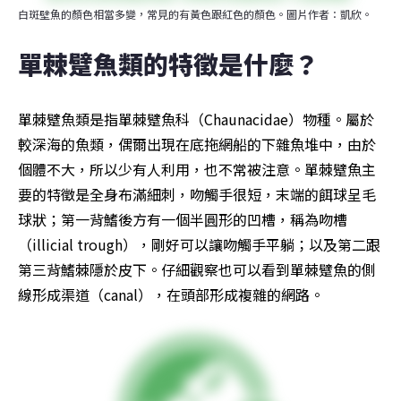
白斑壁魚的顏色相當多變，常見的有黃色跟紅色的顏色。圖片作者：凱欣。
單棘躄魚類的特徵是什麼？
單棘躄魚類是指單棘躄魚科（Chaunacidae）物種。屬於
較深海的魚類，偶爾出現在底拖網船的下雜魚堆中，由於
個體不大，所以少有人利用，也不常被注意。單棘躄魚主
要的特徵是全身布滿細刺，吻觸手很短，末端的餌球呈毛
球狀；第一背鰭後方有一個半圓形的凹槽，稱為吻槽
（illicial trough），剛好可以讓吻觸手平躺；以及第二跟
第三背鰭棘隱於皮下。仔細觀察也可以看到單棘躄魚的側
線形成渠道（canal），在頭部形成複雜的網路。