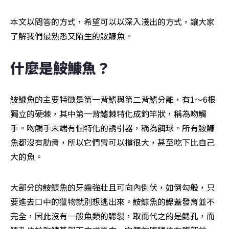
本文以問答的方式，希望可以以深入淺出的方式，讓大家
了解我們最熟悉又陌生的鮟鱇魚。
什麼是鮟鱇魚？
鮟鱇魚的主要特徵是第一背鰭與第二背鰭分離，有1～6根
獨立的硬棘，其中第一背鰭棘特化成釣竿狀，稱為吻觸
手。吻觸手末端有個特化的誘引器，稱為餌球。所有鮟鱇
魚都沒有肋骨，所以它們胃可以撐很大，甚至吃下比自己
大的魚。
大部分的鮟鱇魚的牙齒強壯且可向內倒伏，如倒勾般，只
要進去口中的獵物就別想逃出來。鮟鱇魚的鰓蓋發育並不
完全，因此沒有一般魚類的鰓裂，取而代之的是鰓孔，而