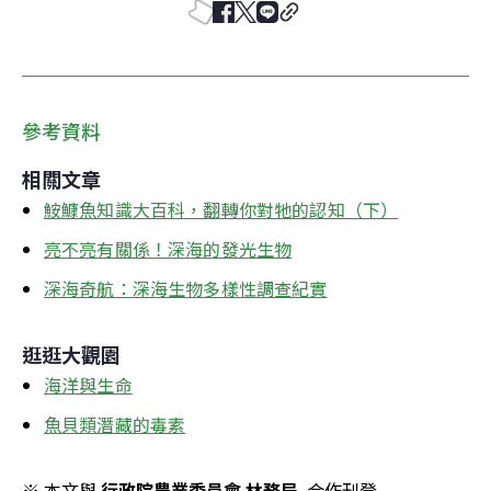
參考資料
相關文章
鮟鱇魚知識大百科，翻轉你對牠的認知（下）
亮不亮有關係！深海的發光生物
深海奇航：深海生物多樣性調查紀實
逛逛大觀園
海洋與生命
魚貝類潛藏的毒素
※ 本文與 
行政院農業委員會 林務局
  合作刊登