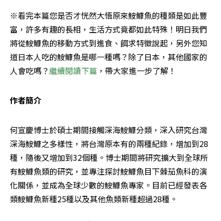
※看完本篇您是否才恍然大悟原來鮟鱇魚的種類是如此豐
富，許多有趣的長相，生活方式竟都如此特殊！明日我們
將從鮟鱇魚的移動方式到進食、餌求特徵說起，另外您知
道日本人吃的鮟鱇魚是哪一種嗎？除了日本，其他國家的
人會吃嗎？
繼續閱讀下篇
，帶大家進一步了解！
作者簡介
何宣慶博士於碩士期間接觸深海鮟鱇分類，深入研究台灣
深海鮟鱇之多樣性，將台灣原本有的兩種紀錄，增加到28
種，隨後又增加到32個種。博士期間將研究擴大到全球所
有鮟鱇魚類的研究，並專注探討鮟鱇魚目下棘茄魚科的演
化關係，並成為全球少數的鮟鱇魚專家。目前已經發表各
類鮟鱇魚新種25種以及其他魚類新種超過28種。