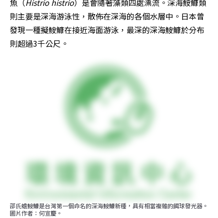
魚（
Histrio histrio
）是會隨著藻類四處漂流。深海鮟鱇類
則主要是深海游泳性，散佈在深海的各個水層中。日本曾
發現一種擬鮟鱇在接近海面游泳，最深的深海鮟鱇於分布
則超過3千公尺。
邵氏蟾鮟鱇是台灣第一個命名的深海鮟鱇新種，具有相當複雜的餌球發光器。
圖片作者：何宣慶。