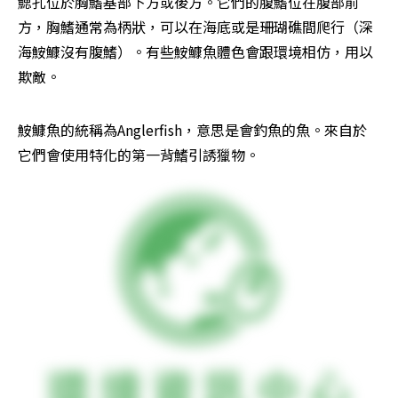
鰓孔位於胸鰭基部下方或後方。它們的腹鰭位在腹部前
方，胸鰭通常為柄狀，可以在海底或是珊瑚礁間爬行（深
海鮟鱇沒有腹鰭）。有些鮟鱇魚體色會跟環境相仿，用以
欺敵。
鮟鱇魚的統稱為Anglerfish，意思是會釣魚的魚。來自於
它們會使用特化的第一背鰭引誘獵物。