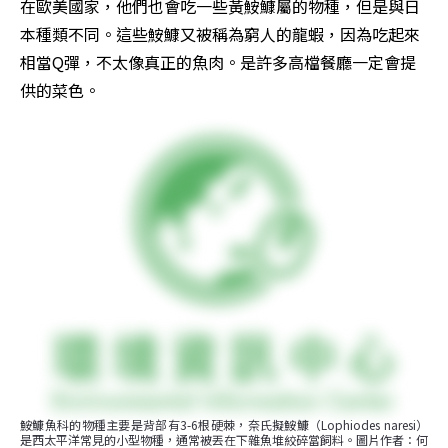
在歐美國家，他們也會吃一些黃鮟鱇屬的物種，但是與日
本種類不同。這些鮟鱇又被稱為窮人的龍蝦，因為吃起來
相當Q彈，不太像真正的魚肉。是許多高檔餐廳一定會提
供的菜色。
鮟鱇魚科的物種主要是背部有3-6根硬棘，奈氏擬鮟鱇（Lophiodes naresi）
是西太平洋常見的小型物種，通常被丟在下雜魚堆絞碎當飼料。圖片作者：何