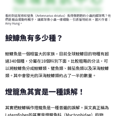
看的到這尾條紋壁魚（Antennarius striatus）長得像肥肥的小蟲的餌球嗎？他
們是藉由擺動吻觸手，讓餌球像小蟲一樣蠕動，引誘獵物前來。圖片作者：
Amy Hung。
鮟鱇魚有多少種？
鮟鱇魚是一個相當大的家族，目前全球鮟鱇目的物種有超
過340個種，分屬在18個科別下面。比較粗略的分法，可
以將鮟鱇魚分成鮟鱇類、躄魚類、棘茄魚類以及深海鮟鱇
類。其中會發光的深海鮟鱇類約占了一半的數量。
燈籠魚其實是一種誤解！
其實把鮟鱇稱作燈籠魚是一種普遍的誤解。英文真正稱為
Laternfishes的其實是燈籠魚科（Myctophidae）的物