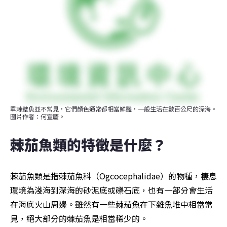
單棘躄魚並不常見，它們顏色通常都相當鮮豔，一般生活在數百公尺的深海。
圖片作者：何宣慶。
棘茄魚類的特徵是什麼？
棘茄魚類是指棘茄魚科（Ogcocephalidae）的物種，棲息
環境為淺海到深海的砂泥底或礫石底，也有一部分會生活
在海底火山周邊。雖然有一些棘茄魚在下雜魚堆中相當常
見，絕大部分的棘茄魚是相當稀少的。