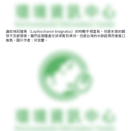
蟲紋絨冠躄魚（Lophiocharon trisignatus）的吻觸手相當長，但是末端的餌
球不怎麼發達。雖然這個種產在菲律賓到澳洲，但是台灣的水族館偶而會進口
販售。圖片作者：何宣慶。