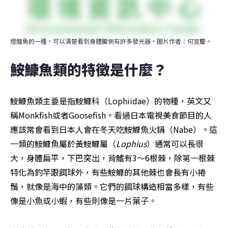
燈籠魚的一種，可以清楚看到身體腹側有許多發光器。圖片作者：何宣慶。
鮟鱇魚類的特徵是什麼？
鮟鱇魚類主要是指鮟鱇科（Lophiidae）的物種，英文又
稱Monkfish或者Goosefish。看過日本電視美食節目的人
應該常會看到日本人會在冬天吃鮟鱇魚火鍋（Nabe）。這
一類的鮟鱇魚屬於黃鮟鱇屬（
Lophius
）通常可以長很
大，身體扁平，下巴突出，背鰭有3～6根棘，除第一根棘
特化為釣竿跟餌球外，有些鮟鱇的其他棘也會長有小捲
鬚，就像是海中的藻類。它們的餌球構造相當多樣，有些
像是小魚或小蝦，有些則像是一片葉子。