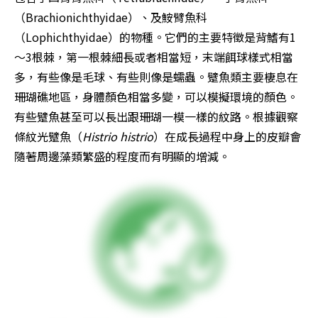
（Brachionichthyidae）、及鮟臂魚科
（Lophichthyidae）的物種。它們的主要特徵是背鰭有1
～3根棘，第一根棘細長或者相當短，末端餌球樣式相當
多，有些像是毛球、有些則像是蠕蟲。躄魚類主要棲息在
珊瑚礁地區，身體顏色相當多變，可以模擬環境的顏色。
有些躄魚甚至可以長出跟珊瑚一模一樣的紋路。根據觀察
條紋光躄魚（
Histrio histrio
）在成長過程中身上的皮瓣會
隨著周邊藻類繁盛的程度而有明顯的增減。