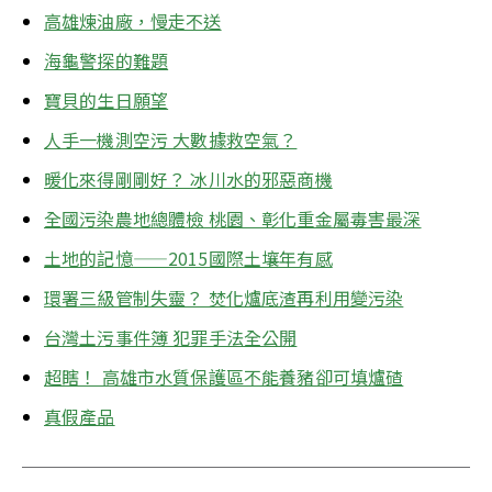
高雄煉油廠，慢走不送
海龜警探的難題
寶貝的生日願望
人手一機測空污 大數據救空氣？
暖化來得剛剛好？ 冰川水的邪惡商機
全國污染農地總體檢 桃園、彰化重金屬毒害最深
土地的記憶——2015國際土壤年有感
環署三級管制失靈？ 焚化爐底渣再利用變污染
台灣土污事件簿 犯罪手法全公開
超瞎！ 高雄市水質保護區不能養豬卻可填爐碴
真假產品