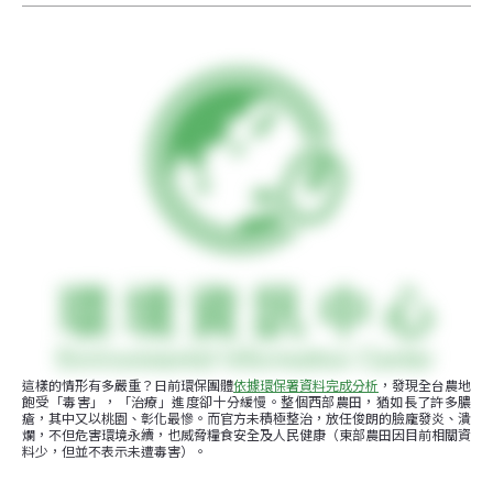
這樣的情形有多嚴重？日前環保團體
依據環保署資料完成分析
，發現全台農地
飽受「毒害」，「治療」進度卻十分緩慢。整個西部農田，猶如長了許多膿
瘡，其中又以桃園、彰化最慘。而官方未積極整治，放任俊朗的臉龐發炎、潰
爛，不但危害環境永續，也威脅糧食安全及人民健康（東部農田因目前相關資
料少，但並不表示未遭毒害）。