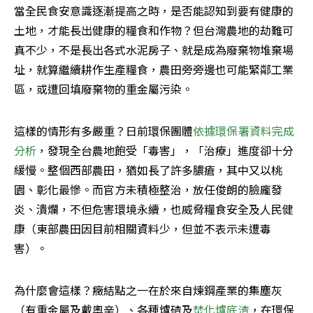
當全民食安意識逐漸提高之時，是否能認知到要有健康的
土地，才能長出健康的糧食和作物？但台灣農地的劫難可
真不少，不是長出各式水泥房子、就是成為廢棄物堆棄場
址，就算繼續耕作生產糧食，農田旁旁邊也可能緊鄰工業
區，或遭回填廢棄物的重金屬污染。
這樣的情形有多嚴重？日前環保團體
依據環保署資料完成
分析
，發現全台農地飽受「毒害」，「治療」進度卻十分
緩慢。整個西部農田，猶如長了許多膿瘡，其中又以桃
園、彰化最慘。而官方未積極整治，放任俊朗的臉龐發
炎、潰爛，不但危害環境永續，也威脅糧食安全及人民健
康（東部農田因目前相關資料少，但並不表示未遭毒
害）。
為什麼會這樣？癥結點之一在於來自煉鋼產業的集塵灰
（有重金屬及戴奧辛）、各種爐碴及
焚化爐底渣
，在環保