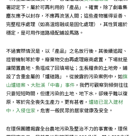
署認定下，屬於可再利用的「產品」。確實，除了劇毒集
塵灰應予以封存，不應再流落人間；這些產物獲得妥善、
完整程序處理（如高溫熔融或是固化處理），其性質趨於
穩定，是可用作道路級配鋪設馬路。
不過實際情況是，以「產品」之名放行後，其後續追蹤、
控管機制等於零。廢棄物交由再處理廠商處置，下場就是
讓閒置農地、魚塭成了回填場址；生長糧食的土地旁，鋪
設了含重金屬的「爐碴路」。從披露的污染案例中，如
旗
山爐碴案
、
大肚溪「中毒」事件
，我們可觀察到傾倒往往
只要短短時間，但遭污染的土地、地下水，卻幾乎難以復
原，等於完全喪失生產力。更有甚者，
爐碴已混入建材
中，入侵住家
，危害一般民眾的居家健康及安全。
在環保團體揭露全台農地污染及整治不力的事實後，環保