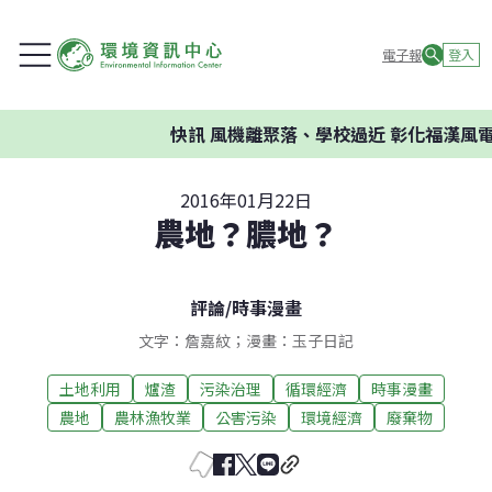
電子報
登入
快訊
風機離聚落、學校過近 彰化福漢風電
2016年01月22日
農地？膿地？
評論
/
時事漫畫
文字：詹嘉紋；漫畫：玉子日記
土地利用
爐渣
污染治理
循環經濟
時事漫畫
農地
農林漁牧業
公害污染
環境經濟
廢棄物