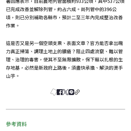
署回應表示，目前農地列管面積約933公頃，其中537公頃
已完成改善並解除列管，約占六成。尚列管中的396公
頃，則已分別補助各縣市，預計二至三年內完成整治改善
作業。
這是否又是另一個空頭支票、表面文章？官方能否拿出魄
力真正掃蕩、調理土地上的膿瘡？阻止四處流竄、難以管
理、治理的毒害，使其不至無限擴散，保下賴以扎根的生
存地基，必然是新政府上路後，須盡快承擔、解決的燙手
山芋。
參考資料