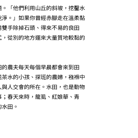
題。「他們利用山丘的斜坡，挖鑿水
乾淨。」如果你曾經赤腳走在溫柔黏
用雙手除掉石頭、得來不易的良田
式，從別的地方運來大量質地較黏的
田的農夫每天每個早晨都會來到田
送茶水的小孩、探班的農婦，襁褓中
人與人交會的所在。水田，也是動物
事；春天來時，龍虱、紅娘華、青
的水田。