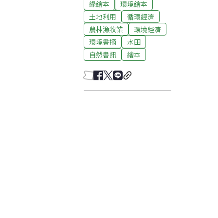
綠繪本
環境繪本
土地利用
循環經濟
農林漁牧業
環境經濟
環境書摘
水田
自然書訊
繪本