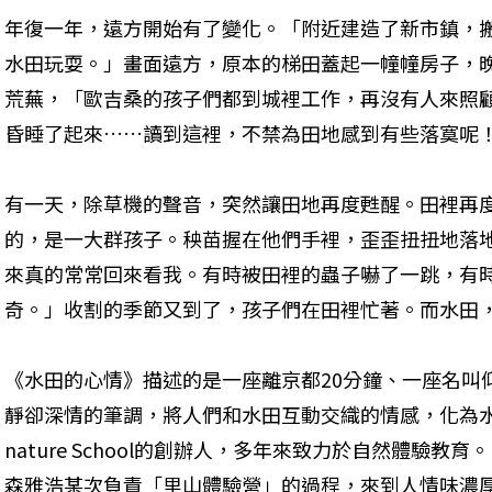
年復一年，遠方開始有了變化。「附近建造了新市鎮，
水田玩耍。」畫面遠方，原本的梯田蓋起一幢幢房子，
荒蕪，「歐吉桑的孩子們都到城裡工作，再沒有人來照
昏睡了起來……讀到這裡，不禁為田地感到有些落寞呢
有一天，除草機的聲音，突然讓田地再度甦醒。田裡再
的，是一大群孩子。秧苗握在他們手裡，歪歪扭扭地落
來真的常常回來看我。有時被田裡的蟲子嚇了一跳，有
奇。」收割的季節又到了，孩子們在田裡忙著。而水田
《水田的心情》描述的是一座離京都20分鐘、一座名叫
靜卻深情的筆調，將人們和水田互動交織的情感，化為水
nature School的創辦人，多年來致力於自然體驗
森雅浩某次負責「里山體驗營」的過程，來到人情味濃