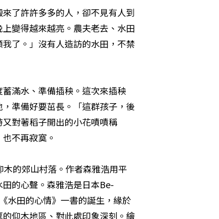
搬來了許許多多的人，卻不見有人到
晚上變得越來越亮。農夫老去、水田
顧我了。」沒有人造訪的水田，不禁
！
度蓄滿水、準備插秧。這次來插秧
地，準備好要茁長。「這群孩子，後
時又對著稻子開出的小花嘖嘖稱
，也不再寂寞。
仰木的郊山村落。作者森雅浩用平
田的心聲。森雅浩是日本Be-
教育。《水田的心情》一書的誕生，緣於
厚的仰木地區、對此處印象深刻。繪