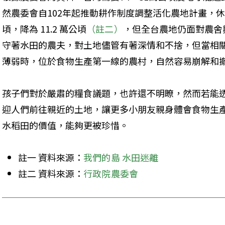
然農委會自102年起推動耕作制度調整活化農地計畫，休耕
頃，降為 11.2 萬公頃
（註二）
，但全台農地仍面對農舍
守著水田的農夫，對土地儘管有著深情和不捨，但當相
薄弱時，位於食物生產第一線的農村，自然容易崩解和
孩子們對於嚴肅的糧食議題，也許還不明瞭，然而若能
迎人們前往親近的土地，讓更多小朋友親身體會食物生
水稻田的價值，能夠更被珍惜。
註一 資料來源：
我們的島 水田迷離
註二 資料來源：
行政院農委會