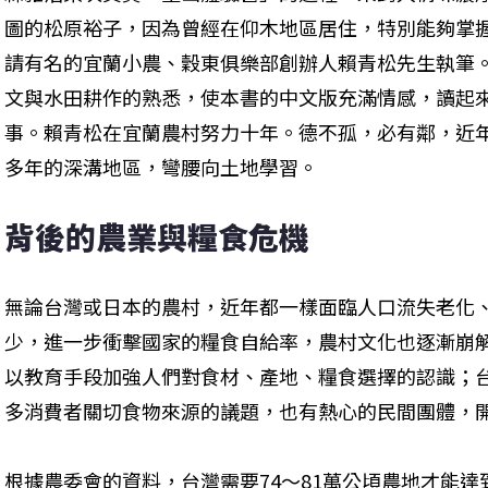
圖的松原裕子，因為曾經在仰木地區居住，特別能夠掌
請有名的宜蘭小農、穀東俱樂部創辦人賴青松先生執筆
文與水田耕作的熟悉，使本書的中文版充滿情感，讀起
事。賴青松在宜蘭農村努力十年。德不孤，必有鄰，近
多年的深溝地區，彎腰向土地學習。
背後的農業與糧食危機
無論台灣或日本的農村，近年都一樣面臨人口流失老化
少，進一步衝擊國家的糧食自給率，農村文化也逐漸崩
以教育手段加強人們對食材、產地、糧食選擇的認識；
多消費者關切食物來源的議題，也有熱心的民間團體，
根據農委會的資料，台灣需要74～81萬公頃農地才能達