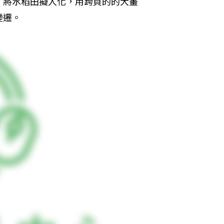
，將水稻田擬人化，用跨頁的的大畫
變遷。