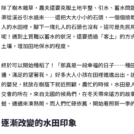
除了樹木雜草，農夫還要克服土地平整、引水、蓄水問
渠從溪谷引水過來……還把大大小小的石頭，一個個撿
人的水田裡，腳下一塊扎人的石頭也沒有，這可是先民
呢！遇到土質難以蓄水的狀況，還要透過「客土」的方
土壤，增加田地保水的程度。
終於可以開始種稻了！「那真是一段幸福的日子……種
邊，滿足的望著我。」好多大人小孩在田裡進進出出，
的嬰兒，就放在樹蔭下就近照顧，農忙的時候，水田是
交會的所在。來自北國的候鳥們，在冬天帶來遠方的故
蛙、通通來湊熱鬧。而人們忙碌依舊，開始看照新一季
逐漸改變的水田印象