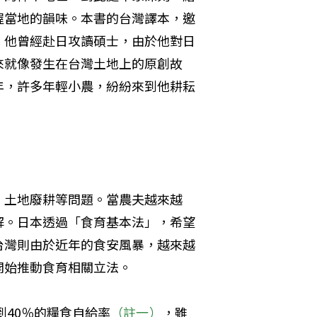
握當地的韻味。本書的台灣譯本，邀
。他曾經赴日攻讀碩士，由於他對日
來就像發生在台灣土地上的原創故
年，許多年輕小農，紛紛來到他耕耘
、土地廢耕等問題。當農夫越來越
解。日本透過「食育基本法」，希望
台灣則由於近年的食安風暴，越來越
開始推動食育相關立法。
到40％的糧食自給率
（註一）
，雖