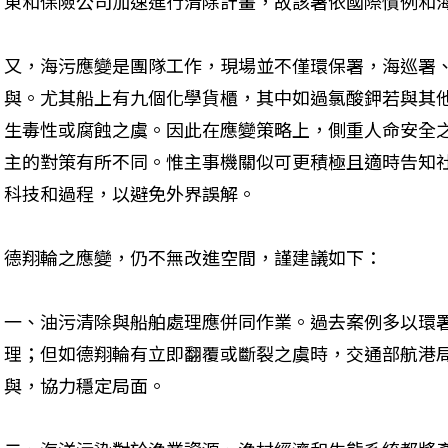
東和保險公司加速進行清除計畫，故該署依國際慣例和
又，海污應變是團隊工作，現場並不僅環保署，海巡署
與。尤其船上有九個化學貨櫃，其中如過氯酸鉀若與其
生毒性或腐蝕之虞。因此在應變策略上，側重人命安全
主的對策有所不同。惟主事機關似可更積極且適時告知
科技和過程，以避免外界誤解。
德翔輪之應變，仍不無改進空間，謹建議如下：
一、油污清除與船舶處理應併同作業。過去案例多以環
理；但如德翔輪有立即翻覆或斷裂之虞時，交通部航港
與，協力穩定局面。