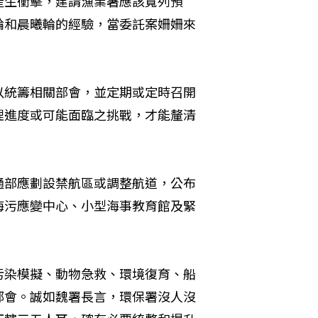
產生衝擊，建請漁業署應該寬列預
輪和晨曦輪的經驗，當委託案姍姍來
以統籌相關部會，並定期或定時召開
理進度或可能面臨之挑戰，才能釐清
通部應劃設禁航區或調整航道，公布
海污應變中心、小型海事教育館及緊
污染模擬、動物急救、環境復育、船
部會。誠如魏署長言，環保署沒人沒