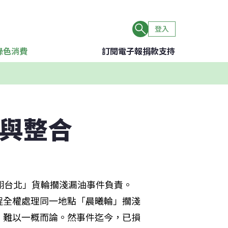
登入
綠色消費
訂閱電子報
捐款支持
業與整合
翔台北」貨輪擱淺漏油事件負責。
程全權處理同一地點「晨曦輪」擱淺
，難以一概而論。然事件迄今，已損