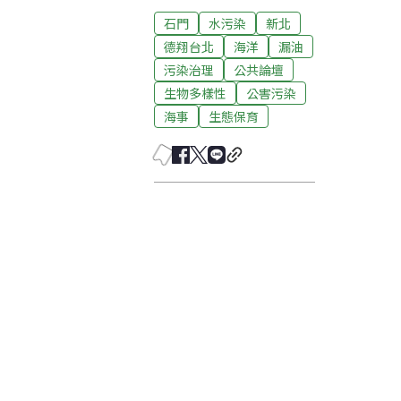
石門
水污染
新北
德翔台北
海洋
漏油
污染治理
公共論壇
生物多樣性
公害污染
海事
生態保育