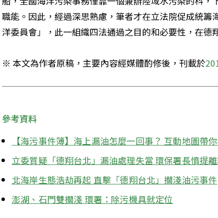
船，全國海洋污染事務僅靠一個兼辦陸域水污染的科，
職能。因此，經過深思熟慮，筆者才在立法院促成統籌
洋委員會」，此一組織四法通過之目的和必要性，在德
※ 本文為作者原稿，主要內容經媒體酌修後，刊載於
2
參考資料
【海污事件簿】海上漏油怎麼一回事？ 互動地圖帶你
立委質疑「德翔台北」漏油處理失當 環保署長憤提離
北海岸生態浩劫再起 直擊「德翔台北」擱淺油污事件
澎湖、石門雙擱淺 環署：除污機具就定位