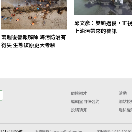
邱文彥：雙颱過後，正
上油污帶來的警訊
兩週後警報解除 海污防治有
得失 生態復原更大考驗
環境徵才
活動
編輯室自律公約
網站授
投稿須知
隱私權
41364365號
服務信箱：
service@tnf.org.tw
客服電話：070-10101-