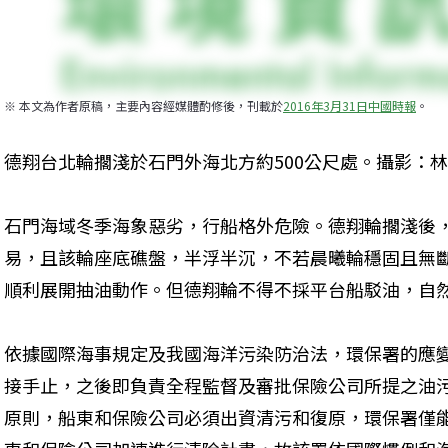
※ 本文為作者原稿，主要內容經媒體酌修後，刊載於
2016年3月31日中國時報
。
德翔台北輪擱淺於石門外海北方約500公尺處。攝影：
石門海域冬季海象惡劣，行船格外危險。德翔輪擱淺後
易，且該輪座底礁盤，半浮半沉，不若晨曦輪穩固且無
順利展開抽油動作。但德翔輪不得不採平台船駁油，自
依據國際海事規定及我國海洋污染防治法，環保署的應
接手止，之後即負責全程監督及審批保險公司所提之油
原則，船東和保險公司必須出資清污和復原，環保署僅