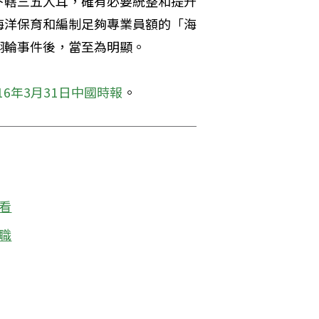
下轄三五人耳，確有必要統整和提升
海洋保育和編制足夠專業員額的「海
翔輪事件後，當至為明顯。
016年3月31日中國時報
。
看
職