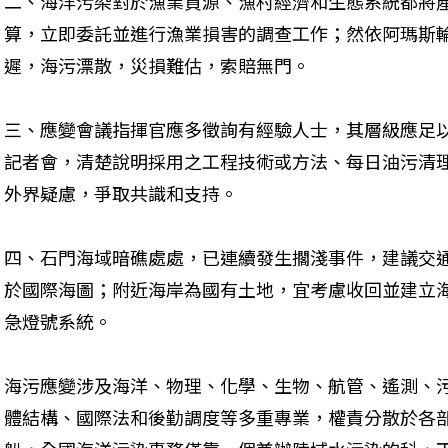
二、海洋污染對於漁業資源、漁村經濟和生態系統都將
算，立即委託並進行漁業損害的調查工作；然依阿瑪斯
遲，海污漂散，災損難估，索賠無門。
三、應變會議指揮官應多徵詢有經驗人士，其層級應足
記者會，清楚說明採用之工程技術或方法、每日油污清
外界疑慮，爭取共識和支持。
四、石門海域暗礁處處，已連續發生擱淺事件，建議交
於國際海圖；附近海岸為國有土地，宜考慮收回並建立
急燈號系統。
海污應變涉及海洋、物理、化學、生物、航管、遙測、
體結構、國際法和後勤調度等多重專業，權責分散於各