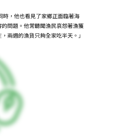
；同時，他也看見了家鄉正面臨著海
害的問題。他常聽聞漁民哀怨著漁獲
在，兩週的漁貨只夠全家吃半天。」