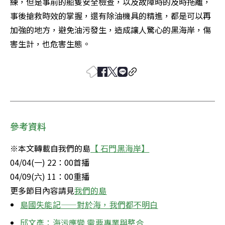
練，但是事前的船隻安全檢查，以及故障時的及時拖離，
事後搶救時效的掌握，還有除油機具的精進，都是可以再
加強的地方，避免油污發生，造成讓人驚心的黑海岸，傷
害生計，也危害生態。
參考資料
※本文轉載自我們的島
【 石門黑海岸】
04/04(一) 22：00首播

04/09(六) 11：00重播

更多節目內容請見
我們的島
島國失能記——對於海，我們都不明白
邱文彥：海污應變 需要專業與整合