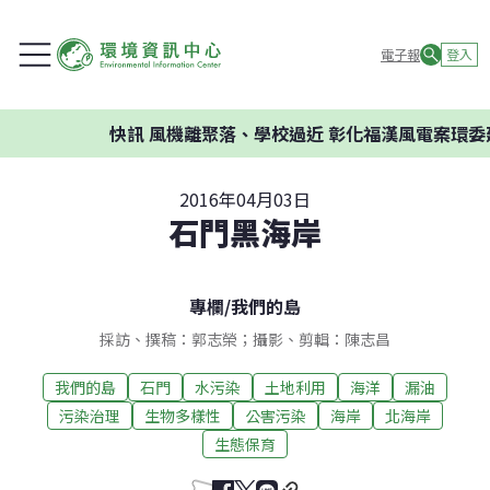
電子報
登入
快訊
風機離聚落、學校過近 彰化福漢風電案環委建議不
2016年04月03日
石門黑海岸
專欄
/
我們的島
採訪、撰稿：郭志榮；攝影、剪輯：陳志昌
我們的島
石門
水污染
土地利用
海洋
漏油
污染治理
生物多樣性
公害污染
海岸
北海岸
生態保育