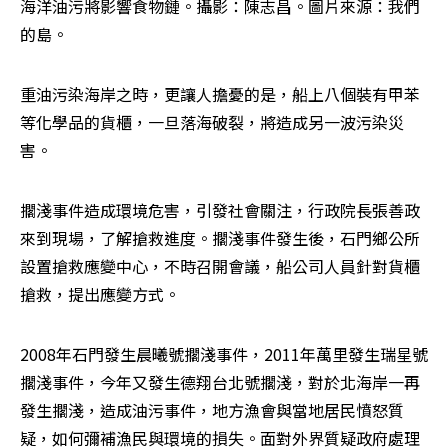
海洋油污將影響食物鏈。攝影：陳志昌。圖片來源：我們
的島。
重油污染海岸之時，更讓人擔憂的是，船上八個裝有甲苯
等化學品的貨櫃，一旦落海破裂，將造成另一波污染災
害。
擱淺事件造成環境危害，引發社會關注，行政院長張善政
來到現場，了解搶救進度。擱淺事件發生後，石門鄉公所
設置搶救應變中心，不時召開會議，船公司人員針對貨櫃
搶救，提出應變方式。
2008年石門發生晨曦號擱淺事件，2011年萬里發生瑞星號
擱淺事件，今年又發生德翔台北號擱淺，對於北海岸一再
發生擱淺，造成油污事件，地方漁會與當地居民憤怒質
疑，如何彌補漁民與環境的損失。面對外界質疑政府處理