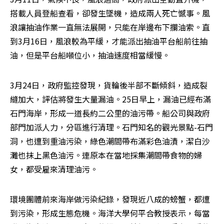
搭載人員登船查看，卻發生墜機，造成兩人死亡憾事。風
浪讓抽油作業一直無法展開，只能在岸邊布下攔油索。直
到3月16日，風浪較為平緩，才能派出抽油平台船前往抽
油，但是平台船噸位小，抽油速度相當緩慢。
3月24日，政府監控發現，貨輪後半部不斷傾斜，造成裂
縫加大，評估將發生大量漏油。25日早上，漏油已經布滿
石門海岸，形成一道長約二公里的油污帶。船公司與政府
部門加派人力，分區進行清理。石門知名的觀光景點-石門
洞，也遭到重油污染，綠色潮間帶布滿彩色油漬，潔白沙
灘也抹上黑色油污。連原本在當地採集潮間帶食物的婦
女，都受雇來清理油污。
環境團體前來海岸做污染紀錄，發現近八成的螃蟹，都遭
到污染，形成生態危機。海洋大學何平合教授表示，每當