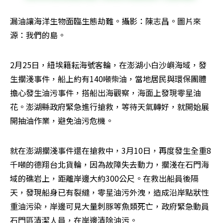
漏油讓海洋生物面臨生態劫難。攝影：陳志昌。圖片來
源：我們的島。
2月25日，紐埃籍耘海號客輪，在澎湖小白沙嶼海域，發
生擱淺事件，船上約有140噸柴油，當地居民與環保團體
擔心發生油污事件，搭船出海觀察，海面上發現零星油
花。澎湖縣政府緊急進行搶救，等待天氣轉好，就開始展
開抽油作業，避免油污危機。
就在澎湖擱淺事件還在搶救中，3月10日，再度發生全重8
千噸的德翔台北貨輪，因為故障失去動力，擱淺在石門海
域的礁岩上，距離岸邊大約300公尺。在救出船員後隔
天，發現船身已有裂縫，零星油污外洩，造成沿岸點狀性
重油污染，岸邊可見大量刺豚等魚類死亡，政府緊急動員
石門區清潔人員，在岸邊清除油污。