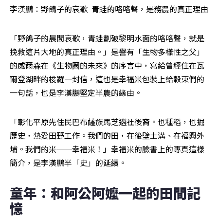
李漢鵬：野鴿子的哀歌  青蛙的咯咯聲，是務農的真正理由
「野鴿子的晨間哀歌，青蛙劃破黎明水面的咯咯聲，就是
挽救這片大地的真正理由。」是譽有「生物多樣性之父」
的威爾森在《生物圈的未來》的序言中，寫給曾經住在瓦
爾登湖畔的梭羅一封信，這也是幸福米包裝上給穀東們的
一句話，也是李漢鵬堅定半農的緣由。
「彰化平原先住民巴布薩族馬芝遴社後裔。也種稻，也掘
歷史，熱愛田野工作。我們的田，在後壁土溝、在福興外
埔。我們的米──幸福米！」幸福米的臉書上的專頁這樣
簡介，是李漢鵬半「史」的延續。
童年：和阿公阿嬤一起的田間記
憶