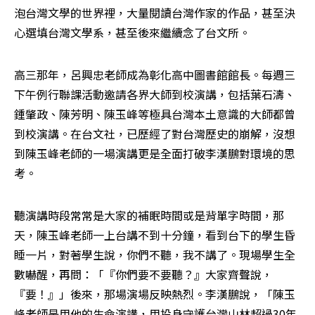
泡台灣文學的世界裡，大量閱讀台灣作家的作品，甚至決
心選填台灣文學系，甚至後來繼續念了台文所。
高三那年，呂興忠老師成為彰化高中圖書館館長。每週三
下午例行聯課活動邀請各界大師到校演講，包括葉石濤、
鍾肇政、陳芳明、陳玉峰等極具台灣本土意識的大師都曾
到校演講。在台文社，已歷經了對台灣歷史的崩解，沒想
到陳玉峰老師的一場演講更是全面打破李漢鵬對環境的思
考。
聽演講時段常常是大家的補眠時間或是背單字時間，那
天，陳玉峰老師一上台講不到十分鐘，看到台下的學生昏
睡一片，對著學生說，你們不聽，我不講了。現場學生全
數嚇醒，再問：「『你們要不要聽？』大家齊聲說，
『要！』」後來，那場演場反映熱烈。李漢鵬說，「陳玉
峰老師是用他的生命演講，用投身守護台灣山林超過30年