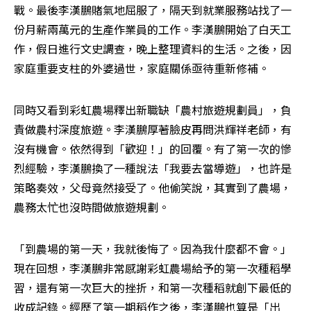
戰。最後李漢鵬賭氣地屈服了，隔天到就業服務站找了一
份月薪兩萬元的生產作業員的工作。李漢鵬開始了白天工
作，假日進行文史調查，晚上整理資料的生活。之後，因
家庭重要支柱的外婆過世，家庭關係亟待重新修補。
同時又看到彩虹農場釋出新職缺「農村旅遊規劃員」，負
責做農村深度旅遊。李漢鵬厚著臉皮再問洪輝祥老師，有
沒有機會。依然得到「歡迎！」的回覆。有了第一次的慘
烈經驗，李漢鵬換了一種說法「我要去當導遊」，也許是
策略奏效，父母竟然接受了。他偷笑說，其實到了農場，
農務太忙也沒時間做旅遊規劃。
「到農場的第一天，我就後悔了。因為我什麼都不會。」
現在回想，李漢鵬非常感謝彩虹農場給予的第一次種稻學
習，還有第一次巨大的挫折，和第一次種稻就創下最低的
收成記錄。經歷了第一期稻作之後，李漢鵬也算是「出