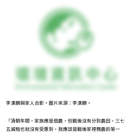
李漢鵬與家人合影。圖片來源：李漢鵬。
「清朝年間，家族應是佃農，但戰後沒有分到農田，三七
五減租也就沒有受惠到，我應該是戰後家裡務農的第一