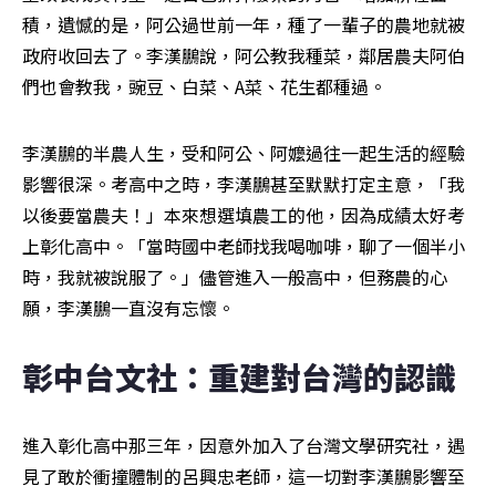
積，遺憾的是，阿公過世前一年，種了一輩子的農地就被
政府收回去了。李漢鵬說，阿公教我種菜，鄰居農夫阿伯
們也會教我，豌豆、白菜、A菜、花生都種過。
李漢鵬的半農人生，受和阿公、阿嬤過往一起生活的經驗
影響很深。考高中之時，李漢鵬甚至默默打定主意，「我
以後要當農夫！」本來想選填農工的他，因為成績太好考
上彰化高中。「當時國中老師找我喝咖啡，聊了一個半小
時，我就被說服了。」儘管進入一般高中，但務農的心
願，李漢鵬一直沒有忘懷。
彰中台文社：重建對台灣的認識
進入彰化高中那三年，因意外加入了台灣文學研究社，遇
見了敢於衝撞體制的呂興忠老師，這一切對李漢鵬影響至