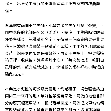
代。」出身勞工家庭的李漢鵬絮絮地細數家族的務農歷
程。
李漢鵬有兩個田間老師，小學前後的老師阿嬤（外婆），
國中階段的老師是阿公（爺爺），還沒上小學的時候跟著
外婆學種菜，認識菜的名字，記得第一個認識的菜是韭菜
花。阿嬤讓李漢鵬帶一點菜苗回家種，小小的李漢鵬拿著
菜苗，跑去跟魚販要保麗龍箱，再到田裡挖土，把菜種進
箱子裡，收成後，讓媽媽炒來吃。「每次菜收成，吃到自
己種的菜，超有成就感的！」李漢鵬的眼神裡有小時候的
驕傲亮光。
本業是水泥匠的阿公沒有農地，倒是租了一塊台糖舊鐵道
兩側三十來坪的地，業餘種菜留自家吃。阿公的地包含部
分的廢棄糖鐵車站，一租將近半世紀，阿公把火車站站務
室改裝成資材室，還自己拆掉廢棄的月台，增加耕種面