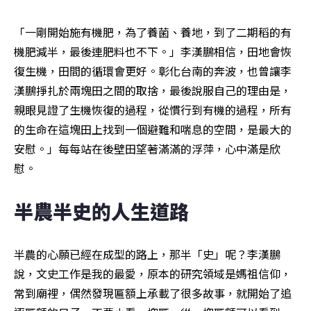
「一剛開始施有機肥，為了養菌、養地，到了二期稻的有
機肥減半，最後連肥料也不下。」李漢鵬相信，田地會恢
復生機，田間的循環會更好。彰化台南的奔波，也曾讓李
漢鵬掙扎於兩塊田之間的取捨，最後說服自己的理由是，
親眼見證了生機恢復的過程，從慣行到有機的過程，所有
的生命在這塊田上找到一個避難和喘息的空間，是最大的
安慰。」每每站在後壁田望著滿滿的浮萍，心中滿是欣
慰。
半農半史的人生道路
半農的心願已經在成型的路上，那半「史」呢？李漢鵬
說，文史工作是我的最愛，原本的研究領域是媽祖信仰，
常到廟裡，偶然發現匾額上承載了很多故事，就開始了追