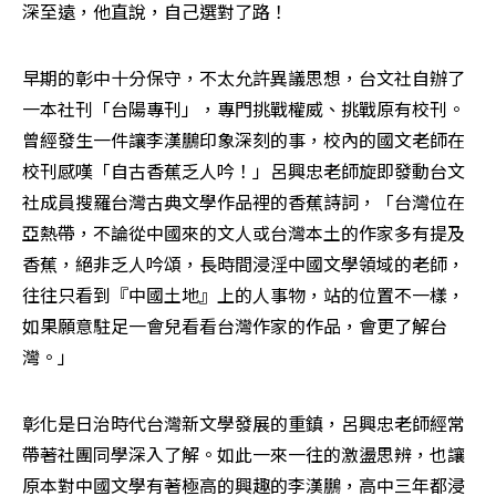
深至遠，他直說，自己選對了路！
早期的彰中十分保守，不太允許異議思想，台文社自辦了
一本社刊「台陽專刊」，專門挑戰權威、挑戰原有校刊。
曾經發生一件讓李漢鵬印象深刻的事，校內的國文老師在
校刊感嘆「自古香蕉乏人吟！」呂興忠老師旋即發動台文
社成員搜羅台灣古典文學作品裡的香蕉詩詞，「台灣位在
亞熱帶，不論從中國來的文人或台灣本土的作家多有提及
香蕉，絕非乏人吟頌，長時間浸淫中國文學領域的老師，
往往只看到『中國土地』上的人事物，站的位置不一樣，
如果願意駐足一會兒看看台灣作家的作品，會更了解台
灣。」
彰化是日治時代台灣新文學發展的重鎮，呂興忠老師經常
帶著社團同學深入了解。如此一來一往的激盪思辨，也讓
原本對中國文學有著極高的興趣的李漢鵬，高中三年都浸