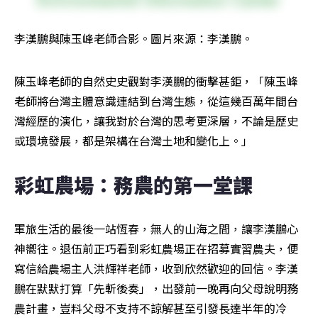
李漢鵬與陳玉峰老師合影。圖片來源：李漢鵬。
陳玉峰老師的自然史史觀對李漢鵬的衝擊甚鉅，「陳玉峰
老師將台灣主體意識連結到台灣生態，從這幾百萬年間台
灣經歷的演化，讓我對於台灣的思考更深層，不論是歷史
或環境發展，都是架構在台灣土地和變化上。」
彩虹農場：務農的第一堂課
軍旅生活的最後一站恆春，無人的山海之間，讓李漢鵬心
神嚮往。退伍前正巧看到彩虹農場正在招募實習農夫，便
寫信給農場主人洪輝祥老師，收到欣然歡迎的回信。李漢
鵬在默默打算「先斬後奏」，出發前一晚再向父母說明務
農計畫，豈料父母不支持不諒解甚至引發長達半年的冷