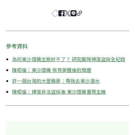
參考資料
為何東沙環礁生態好不了？ 研究團隊掃蕩盜採全紀錄
陳昭倫：東沙環礁 保育夢醒後的頹唐
許一個台灣的大堡礁夢：帶我去東沙潛水
陳昭倫：掃蕩非法盜採後 東沙環礁重現生機