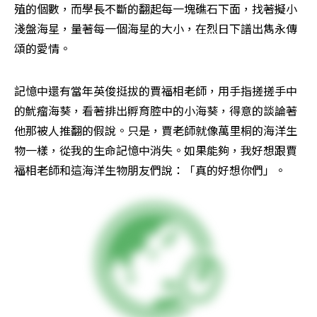
殖的個數，而學長不斷的翻起每一塊礁石下面，找著擬小
淺盤海星，量著每一個海星的大小，在烈日下譜出雋永傳
頌的愛情。
記憶中還有當年英俊挺拔的賈福相老師，用手指搓搓手中
的魷瘤海葵，看著排出孵育腔中的小海葵，得意的談論著
他那被人推翻的假說。只是，賈老師就像萬里桐的海洋生
物一樣，從我的生命記憶中消失。如果能夠，我好想跟賈
福相老師和這海洋生物朋友們說：「真的好想你們」。