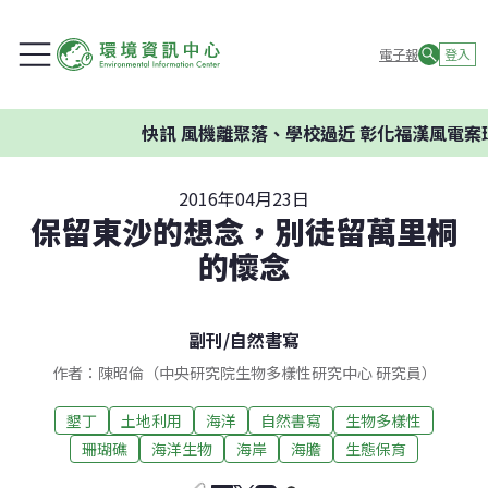
電子報
登入
快訊
風機離聚落、學校過近 彰化福漢風電案環委
2016年04月23日
保留東沙的想念，別徒留萬里桐
的懷念
副刊
/
自然書寫
作者：陳昭倫（中央研究院生物多樣性研究中心 研究員）
墾丁
土地利用
海洋
自然書寫
生物多樣性
珊瑚礁
海洋生物
海岸
海膽
生態保育