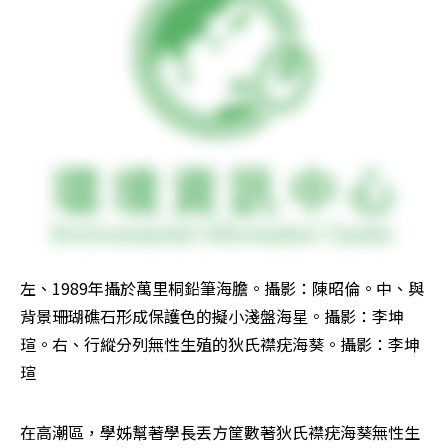
左、1989年攝於萬里桐鉛筆海膽。攝影：陳昭倫。中、與
背景珊瑚礁石形成保護色的擬小淺盤海星。攝影：李坤
瑄。右、行縱分列無性生殖的狄氏襟疣海葵。攝影：李坤
瑄
在高潮區，學姊幫著學長丟方筐數著狄氏襟疣海葵無性生