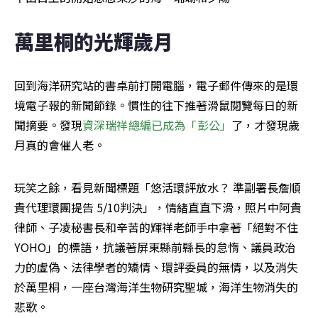
萬里桐的光輝歲月
回到海洋研究站的書桌前打開電腦，電子郵件傳來的是環
境電子報的新聞節錄。慣性的往下推著滑鼠閱覽每日的新
聞摘要。發現
資深瑞祥總編已成為「彭公」
了，才發現歲
月真的會催人老。
玩笑之餘，看見新聞標題「悠活環評放水？ 準副署長詹順
貴代理環團提告 5/10判決」，情緒直直下滑，照片中阿貴
律師、子凌秘書長和辛苦的輝祥老師手中拿著「絕對不住
YOHO」的標語，抗議著屏東縣前縣長的怠惰、議員政治
力的虛偽、法律學者的矯情、環評委員的無情，以及消失
於萬里桐，一座台灣海洋生物研究聖城，海洋生物消失的
悲歌。