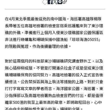
在4月東北季風最後逞兇的南中國海，海巡署高雄隊楊隊
長帶著五位高雄地檢署的檢查官搭乘巡護艦來到了東沙環
礁的外礁，準備進行上個月入侵東沙環礁國家公園保護區
非法進行綠蠵龜和珊瑚採捕中國漁船「琼琼海漁05055」
的現勘與蒐證，作為後續審理的依據。
對於這兩個月的科技部東沙珊瑚礁研究調查野外工，以及
無心插柳柳成蔭，不管是打開潘朵拉盒子或是促成東沙環
礁珊瑚礁保育的協同努力，高雄地檢署的投入正式宣告後
續修法、公告禁採區與海上執法等措施的上路。對於只會
打打字寫寫文章的學者而言，海洋國家公園、海巡署、東
沙指揮部以及高雄地檢署熱血檢查官們的付出，都是值得
離家500浬的我至上最崇高的敬意。即將啟程回台，心中
不由自主的開始想念東沙的海、珊瑚和夕陽。