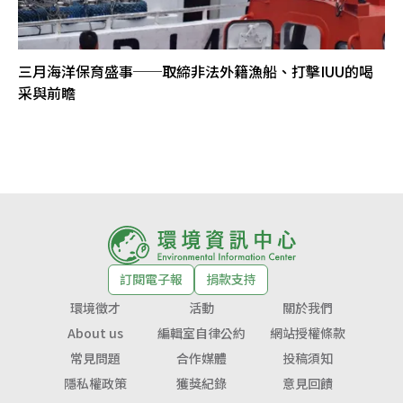
三月海洋保育盛事──取締非法外籍漁船、打擊IUU的喝
采與前瞻
訂閱電子報
捐款支持
環境徵才
活動
關於我們
About us
編輯室自律公約
網站授權條款
常見問題
合作媒體
投稿須知
隱私權政策
獲獎紀錄
意見回饋