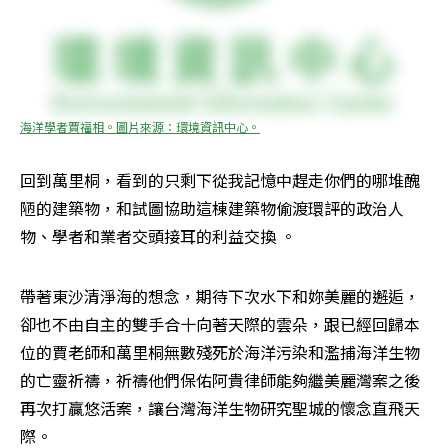
海洋學者賈福相。圖片來源：環境資訊中心。
回到萬里桐，看到的只剩下從我記憶中趕走你們的哪堆醜
陋的建築物，和試圖協助這棟建築物偷渡環評的政治人
物、學者和業者交頭接耳的利益交換 。
帶著東沙清淨海的想念，期待下次水下和妳美麗的邂逅，
卻也不由自主的雙手合十向著天際的雲朵，跟已經回歸本
位的賈老師和萬里桐無數殘死於海洋污染和濫捕海洋生物
的亡靈祈禱，祈禱他們保佑阿貴律師能夠繼美麗灣案之後
再次打贏悠活案，讓台灣海洋生物研究聖城的懷念直飛天
際。