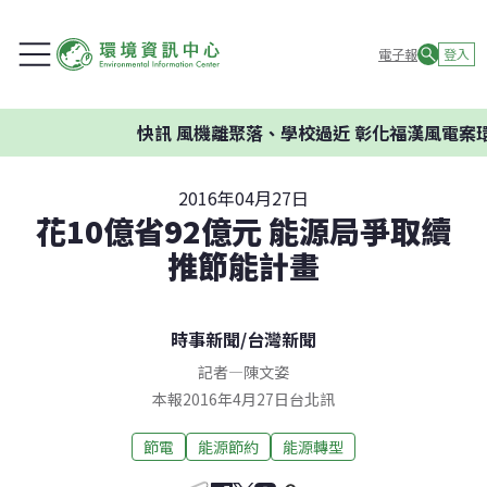
電子報
登入
快訊
風機離聚落、學校過近 彰化福漢風電案環委建
2016年04月27日
花10億省92億元 能源局爭取續
推節能計畫
時事新聞
/
台灣新聞
記者
—
陳文姿
本報2016年4月27日台北訊
節電
能源節約
能源轉型