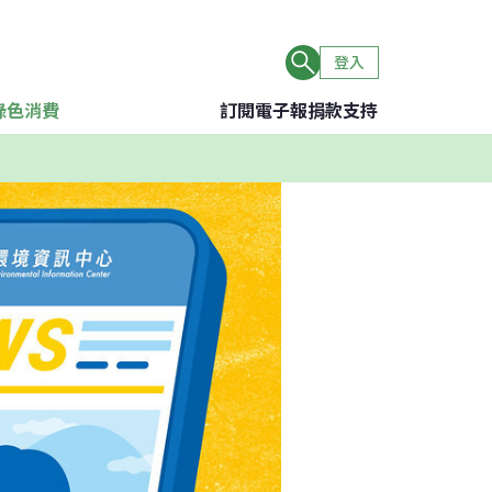
登入
綠色消費
訂閱電子報
捐款支持